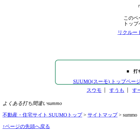
「
このペ
トップ
リクルー
■ 打
SUUMO(スーモ) トップペー
スウモ
すうも
す
よくある打ち間違いsummo
不動産・住宅サイト SUUMOトップ
>
サイトマップ
> summo
↑ページの先頭へ戻る