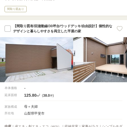
間取り図あり
【間取り図有/回遊動線/30坪台/ウッドデッキ/自由設計】個性的な
デザインと暮らしやすさを両立した平屋の家
-
本体価格
125.80
2
延床面積
(
38.0
)
m
坪
母＋夫婦
家族構成
山梨県甲斐市
所在地
中庭
｜省エネ・創エネ・エコ（eco）｜収納充実｜家事がラク｜シンプルモダ