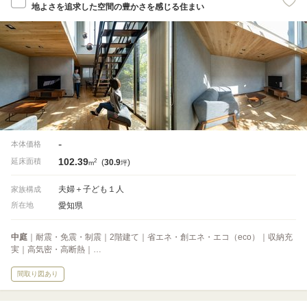
地よさを追求した空間の豊かさを感じる住まい
-
本体価格
102.39
2
延床面積
(
30.9
)
m
坪
夫婦＋子ども１人
家族構成
愛知県
所在地
中庭
｜耐震・免震・制震｜2階建て｜省エネ・創エネ・エコ（eco）｜収納充
実｜高気密・高断熱｜…
間取り図あり