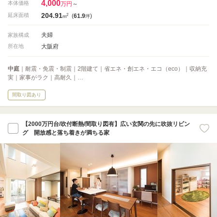
4,000
本体価格
万円
～
204.91
2
延床面積
(
61.9
)
m
坪
夫婦
家族構成
大阪府
所在地
中庭
｜耐震・免震・制震｜2階建て｜省エネ・創エネ・エコ（eco）｜収納充
実｜家事がラク｜高耐久｜…
間取り図あり
【2000万円台/吹付断熱/間取り図有】広い玄関の先に吹抜リビン
グ 開放感と落ち着きが満ちる家