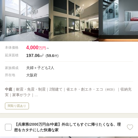
4,000
本体価格
万円
～
197.06
2
延床面積
(
59.6
)
m
坪
夫婦＋子ども2人
家族構成
大阪府
所在地
中庭
｜耐震・免震・制震｜2階建て｜省エネ・創エネ・エコ（eco）｜収納充
実｜家事がラク｜…
間取り図あり
【兵庫県/2000万円台/中庭】外出してもすぐに帰りたくなる、理
想をカタチにした快適な家