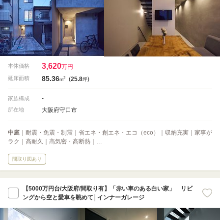
3,620
本体価格
万円
85.36
2
延床面積
(
25.8
)
m
坪
-
家族構成
大阪府守口市
所在地
中庭
｜耐震・免震・制震｜省エネ・創エネ・エコ（eco）｜収納充実｜家事が
ラク｜高耐久｜高気密・高断熱｜…
間取り図あり
【5000万円台/大阪府/間取り有】「赤い車のある白い家」 リビ
ングから空と愛車を眺めて│インナーガレージ