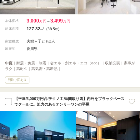
3,000
3,499
本体価格
万円
～
万円
127.32
2
延床面積
(
38.5
)
m
坪
夫婦＋子ども2人
家族構成
香川県
所在地
中庭
｜耐震・免震・制震｜省エネ・創エネ・エコ（eco）｜収納充実｜家事が
ラク｜高耐久｜高気密・高断熱｜…
間取り図あり
【平屋/3,000万円台/テクノ工法/間取り図】内外をブラックベース
でクールに。迫力のあるオンリーワンの平屋