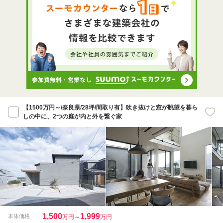
【1500万円～/奈良県/28坪/間取り有】吹き抜けと窓が眺望を暮ら
しの中に、2つの庭が内と外を繋ぐ家
1,500
1,999
本体価格
万円
～
万円