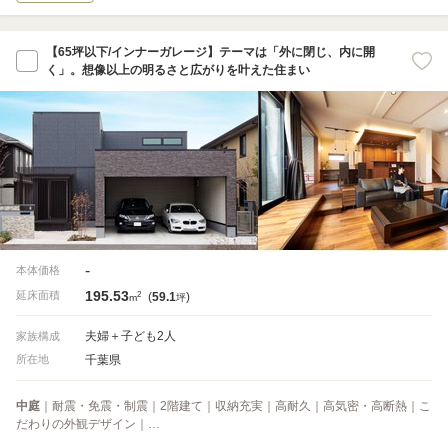
【65坪以下/インナーガレージ】テーマは「外に閉じ、内に開
く」。想像以上の明るさと広がりを叶えた住まい
-
本体価格
195.53
2
延床面積
(
59.1
)
m
坪
夫婦＋子ども2人
家族構成
千葉県
所在地
中庭
｜耐震・免震・制震｜2階建て｜収納充実｜高耐久｜高気密・高断熱｜こ
だわりの外観デザイン｜…