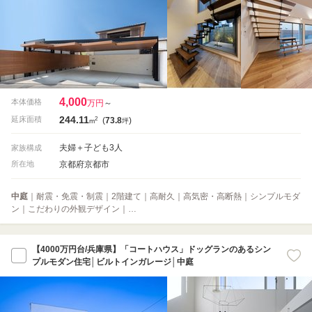
4,000
本体価格
万円
～
244.11
2
延床面積
(
73.8
)
m
坪
夫婦＋子ども3人
家族構成
京都府京都市
所在地
中庭
｜耐震・免震・制震｜2階建て｜高耐久｜高気密・高断熱｜シンプルモダ
ン｜こだわりの外観デザイン｜…
【4000万円台/兵庫県】「コートハウス」ドッグランのあるシン
プルモダン住宅│ビルトインガレージ│中庭