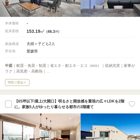
-
本体価格
153.19
2
延床面積
(
46.3
)
m
坪
夫婦＋子ども2人
家族構成
愛媛県
所在地
中庭
｜耐震・免震・制震｜省エネ・創エネ・エコ（eco）｜収納充実｜家事が
ラク｜高気密・高断熱｜…
間取り図あり
【65坪以下/屋上/大開口】明るさと開放感を重視の広々LDKを2階
に。家族5人がゆったり暮らせる都市の3階建て