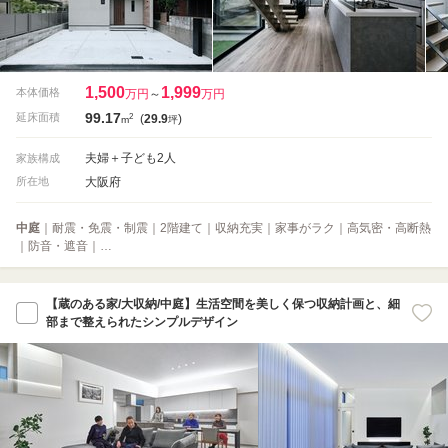
1,500
1,999
本体価格
万円
～
万円
99.17
2
延床面積
(
29.9
)
m
坪
夫婦＋子ども2人
家族構成
大阪府
所在地
中庭
｜耐震・免震・制震｜2階建て｜収納充実｜家事がラク｜高気密・高断熱
｜防音・遮音｜…
【蔵のある家/大収納/中庭】生活空間を美しく保つ収納計画と、細
部まで整えられたシンプルデザイン