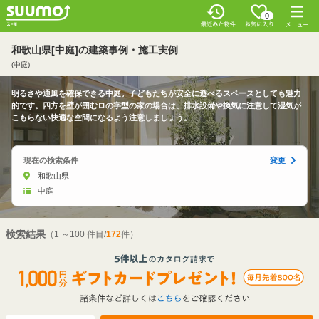
0
和歌山県[中庭]の建築事例・施工実例
(中庭)
明るさや通風を確保できる中庭。子どもたちが安全に遊べるスペースとしても魅力
的です。四方を壁が囲むロの字型の家の場合は、排水設備や換気に注意して湿気が
こもらない快適な空間になるよう注意しましょう。
現在の検索条件
変更
和歌山県
中庭
検索結果
（1 ～100 件目/
172
件）