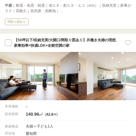
中庭
｜耐震・免震・制震｜省エネ・創エネ・エコ（eco）｜収納充実｜家事が
ラク｜高耐久｜高気密・高断熱｜…
間取り図あり
【50坪以下/収納充実/大開口/間取り図あり】共働き夫婦の理想、
家事効率×快適LDK×全館空調の家
-
本体価格
140.96
2
延床面積
(
42.6
)
m
坪
夫婦＋子ども1人
家族構成
愛知県
所在地