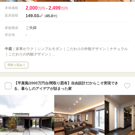
2,000
2,499
本体価格
万円
～
万円
149.03
2
延床面積
(
45.0
)
m
坪
ご夫婦
家族構成
-
所在地
中庭
｜家事がラク｜シンプルモダン｜こだわりの外観デザイン｜ナチュラル
｜こだわりの内観デザイン｜…
間取り図あり
【平屋風/2000万円台/間取り図有】自由設計だからこそ実現でき
る、暮らしのアイデアが詰まった家