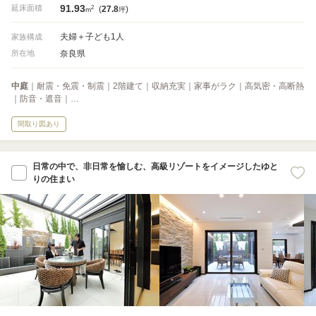
91.93
2
延床面積
(
27.8
)
m
坪
夫婦＋子ども1人
家族構成
奈良県
所在地
中庭
｜耐震・免震・制震｜2階建て｜収納充実｜家事がラク｜高気密・高断熱
｜防音・遮音｜…
間取り図あり
日常の中で、非日常を愉しむ、高級リゾートをイメージしたゆと
りの住まい