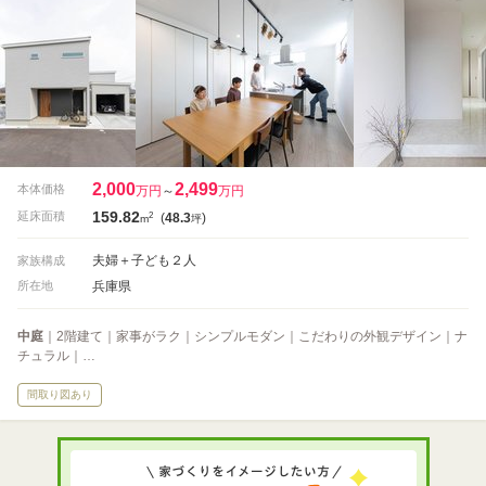
2,000
2,499
本体価格
万円
～
万円
159.82
2
延床面積
(
48.3
)
m
坪
夫婦＋子ども２人
家族構成
兵庫県
所在地
中庭
｜2階建て｜家事がラク｜シンプルモダン｜こだわりの外観デザイン｜ナ
チュラル｜…
間取り図あり