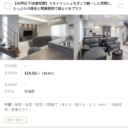
【40坪以下/全館空調】スタイリッシュモダンで統一した空間に、
たっぷりの採光と間接照明で温もりをプラス
-
本体価格
114.02
2
延床面積
(
34.4
)
m
坪
-
家族構成
宮城県
所在地
中庭
｜耐震・免震・制震｜2階建て｜省エネ・創エネ・エコ（eco）｜収納充
実｜家事がラク｜…
間取り図あり