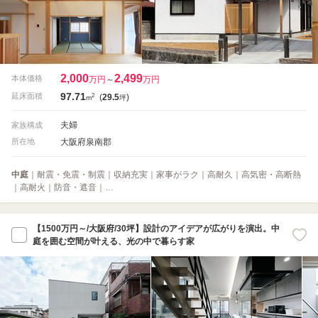
2,000
2,499
本体価格
万円
～
万円
97.71
2
延床面積
(
29.5
)
m
坪
夫婦
家族構成
大阪府泉南郡
所在地
中庭
｜耐震・免震・制震｜収納充実｜家事がラク｜高耐久｜高気密・高断熱
｜高耐火｜防音・遮音｜…
【1500万円～/大阪府/30坪】設計のアイデアが広がりを演出。中
庭を囲む空間が叶える、光の中で暮らす家