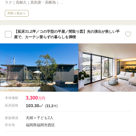
ラク｜高耐久｜高気密・高断熱｜…
間取り図あり
【延床31.2坪／コの字型の平屋／間取り図】光の演出が美しい平
屋で、カーテン要らずの暮らしを満喫
3,300
本体価格
万円
103.30
2
延床面積
(
31.2
)
m
坪
夫婦＋子ども2人
家族構成
福岡県福岡市西区
所在地