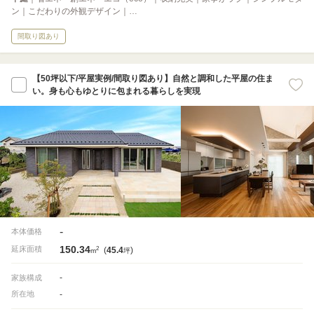
ン｜こだわりの外観デザイン｜…
間取り図あり
【50坪以下/平屋実例/間取り図あり】自然と調和した平屋の住ま
い。身も心もゆとりに包まれる暮らしを実現
-
本体価格
150.34
2
延床面積
(
45.4
)
m
坪
-
家族構成
-
所在地