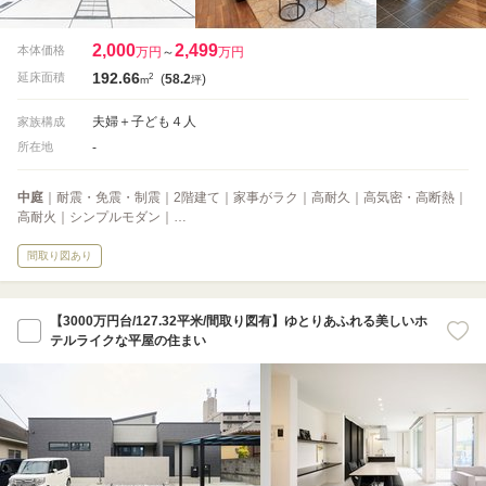
2,000
2,499
本体価格
万円
～
万円
192.66
2
延床面積
(
58.2
)
m
坪
夫婦＋子ども４人
家族構成
-
所在地
中庭
｜耐震・免震・制震｜2階建て｜家事がラク｜高耐久｜高気密・高断熱｜
高耐火｜シンプルモダン｜…
間取り図あり
【3000万円台/127.32平米/間取り図有】ゆとりあふれる美しいホ
テルライクな平屋の住まい