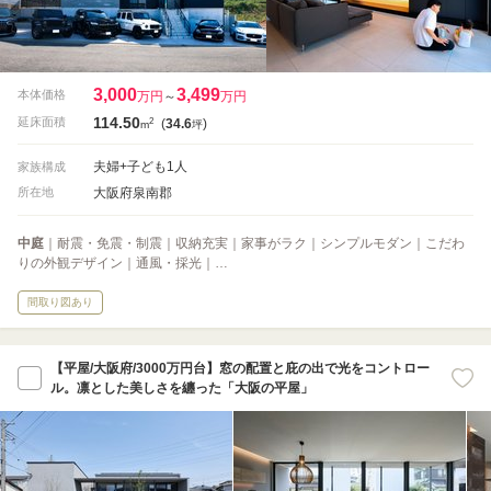
3,000
3,499
本体価格
万円
～
万円
114.50
2
延床面積
(
34.6
)
m
坪
夫婦+子ども1人
家族構成
大阪府泉南郡
所在地
中庭
｜耐震・免震・制震｜収納充実｜家事がラク｜シンプルモダン｜こだわ
りの外観デザイン｜通風・採光｜…
間取り図あり
【平屋/大阪府/3000万円台】窓の配置と庇の出で光をコントロー
ル。凛とした美しさを纏った「大阪の平屋」