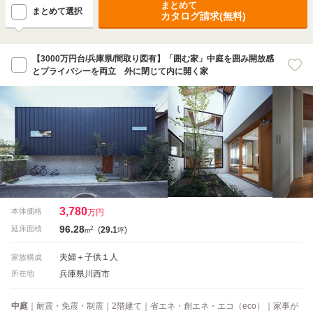
まとめて
まとめて選択
カタログ請求(無料)
【3000万円台/兵庫県/間取り図有】「囲む家」中庭を囲み開放感
とプライバシーを両立 外に閉じて内に開く家
3,780
本体価格
万円
96.28
2
延床面積
(
29.1
)
m
坪
夫婦＋子供１人
家族構成
兵庫県川西市
所在地
中庭
｜耐震・免震・制震｜2階建て｜省エネ・創エネ・エコ（eco）｜家事が