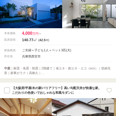
4,000
本体価格
万円
～
140.77
2
延床面積
(
42.5
)
m
坪
ご夫婦＋子ども1人＋ペット3匹(犬)
家族構成
兵庫県西宮市
所在地
中庭
｜耐震・免震・制震｜2階建て｜省エネ・創エネ・エコ（eco）｜収納充
実｜家事がラク｜高耐久｜…
【大阪府/平屋/木の家/バリアフリー】高い勾配天井が快適な家。
こだわりの色使いでおしゃれな和風モダンに