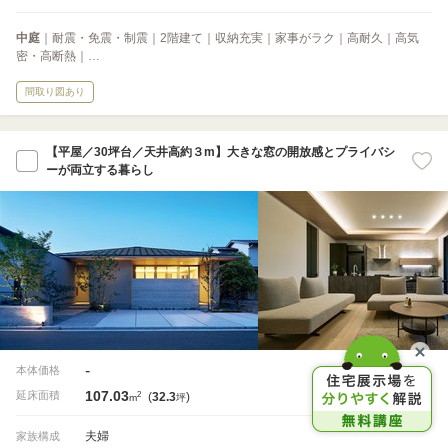
中庭
｜耐震・免震・制震｜2階建て｜収納充実｜家事がラク｜高耐久｜高気
密・高断熱｜…
間取り図あり
【平屋／30坪台／天井高約３m】大きな窓の開放感とプライバシ
ーが両立する暮らし
-
本体価格
107.03
2
延床面積
(
32.3
)
m
坪
夫婦
家族構成