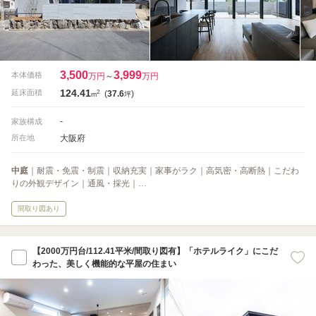
3,500
3,999
本体価格
万円
～
万円
124.41
2
延床面積
(
37.6
)
m
坪
-
家族構成
大阪府
所在地
中庭
｜耐震・免震・制震｜収納充実｜家事がラク｜高気密・高断熱｜こだわ
りの外観デザイン｜通風・採光｜…
間取り図あり
【2000万円台/112.41平米/間取り図有】「ホテルライク」にこだ
わった、美しく機能的な平屋の住まい