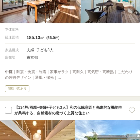
-
本体価格
185.13
2
延床面積
(
56.0
)
m
坪
夫婦+子ども3人
家族構成
東京都
所在地
中庭
｜耐震・免震・制震｜家事がラク｜高耐久｜高気密・高断熱｜こだわり
の外観デザイン｜通風・採光｜…
間取り図あり
【134坪/両親+夫婦+子ども3人】和の伝統意匠と先進的な機能性
が共鳴する、自然素材の息づく上質な住まい