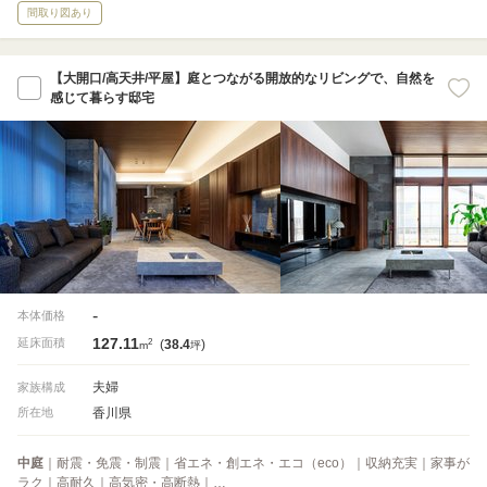
間取り図あり
【大開口/高天井/平屋】庭とつながる開放的なリビングで、自然を
感じて暮らす邸宅
-
本体価格
127.11
2
延床面積
(
38.4
)
m
坪
夫婦
家族構成
香川県
所在地
中庭
｜耐震・免震・制震｜省エネ・創エネ・エコ（eco）｜収納充実｜家事が
ラク｜高耐久｜高気密・高断熱｜…