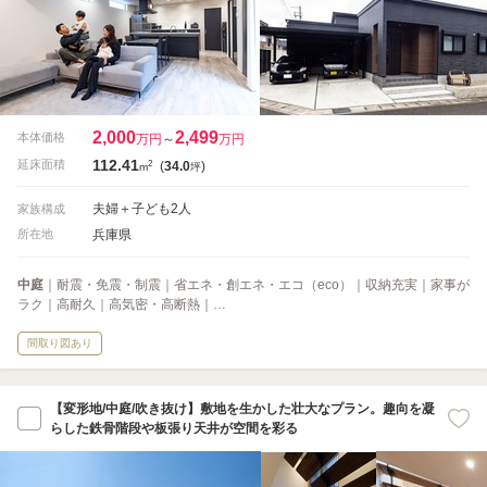
2,000
2,499
本体価格
万円
～
万円
112.41
2
延床面積
(
34.0
)
m
坪
夫婦＋子ども2人
家族構成
兵庫県
所在地
中庭
｜耐震・免震・制震｜省エネ・創エネ・エコ（eco）｜収納充実｜家事が
ラク｜高耐久｜高気密・高断熱｜…
間取り図あり
【変形地/中庭/吹き抜け】敷地を生かした壮大なプラン。趣向を凝
らした鉄骨階段や板張り天井が空間を彩る