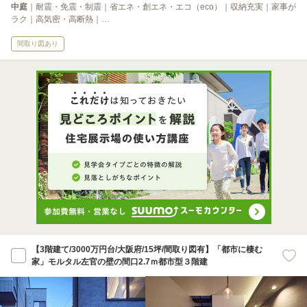
中庭
｜耐震・免震・制震｜省エネ・創エネ・エコ（eco）｜収納充実｜家事が
ラク｜高気密・高断熱｜…
間取り図あり
【3階建て/3000万円台/大阪府/15坪/間取り図有】「都市に棲む
家」モルタル左官の壁の間口2.7ｍ都市型３階建