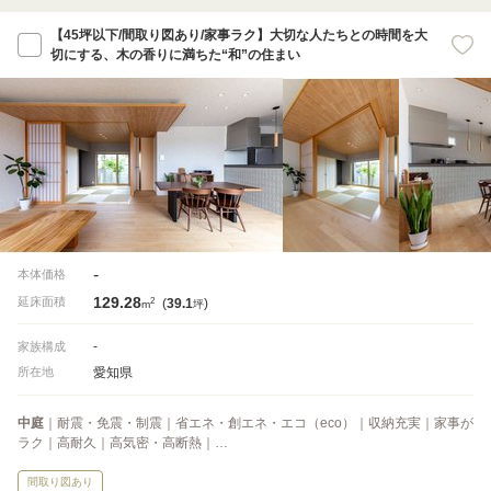
【45坪以下/間取り図あり/家事ラク】大切な人たちとの時間を大
切にする、木の香りに満ちた“和”の住まい
-
本体価格
129.28
2
延床面積
(
39.1
)
m
坪
-
家族構成
愛知県
所在地
中庭
｜耐震・免震・制震｜省エネ・創エネ・エコ（eco）｜収納充実｜家事が
ラク｜高耐久｜高気密・高断熱｜…
間取り図あり