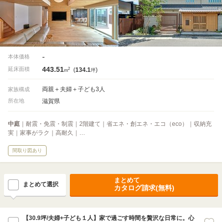
-
本体価格
443.51
2
延床面積
(
134.1
)
m
坪
両親＋夫婦＋子ども3人
家族構成
滋賀県
所在地
中庭
｜耐震・免震・制震｜2階建て｜省エネ・創エネ・エコ（eco）｜収納充
実｜家事がラク｜高耐久｜…
間取り図あり
まとめて
まとめて選択
カタログ請求(無料)
【30.9坪/夫婦+子ども１人】家で過ごす時間を贅沢な日常に。心