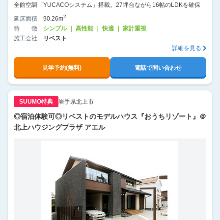
全館空調「YUCACOシステム」搭載。27坪台ながら16帖のLDKを確保
2
延床面積
90.26m
特徴
シンプル ｜ 高性能 ｜ 快適 ｜ 家計重視
施工会社
リベスト
詳細を見る
見学予約(無料)
電話で問い合わせ
SUUMO特典
岩手県北上市
◎宿泊体験可◎リベストのモデルハウス『おうちリゾート』＠
北上ハウジングプラザ アエル