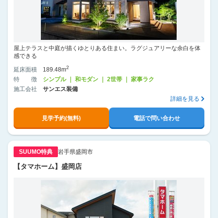
屋上テラスと中庭が描くゆとりある住まい。ラグジュアリーな余白を体
感できる
2
延床面積
189.48m
特徴
シンプル ｜ 和モダン ｜ 2世帯 ｜ 家事ラク
施工会社
サンエス装備
詳細を見る
見学予約(無料)
電話で問い合わせ
SUUMO特典
岩手県盛岡市
【タマホーム】盛岡店