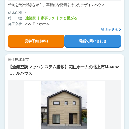
伝統を受け継ぎながら、革新的な要素を持ったデザインハウス
延床面積
-
特徴
建築家 ｜ 家事ラク ｜ 外と繋がる
施工会社
ハシモトホーム
詳細を見る
見学予約(無料)
電話で問い合わせ
岩手県北上市
【全館空調マッハシステム搭載】花住ホームの北上市M-cube
モデルハウス