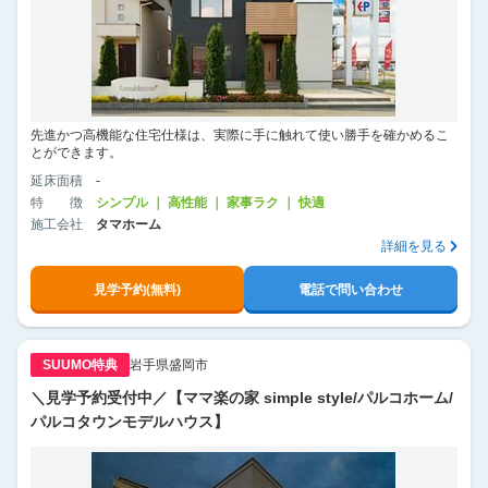
先進かつ高機能な住宅仕様は、実際に手に触れて使い勝手を確かめるこ
とができます。
延床面積
-
特徴
シンプル ｜ 高性能 ｜ 家事ラク ｜ 快適
施工会社
タマホーム
詳細を見る
見学予約(無料)
電話で問い合わせ
SUUMO特典
岩手県盛岡市
＼見学予約受付中／【ママ楽の家 simple style/パルコホーム/
パルコタウンモデルハウス】