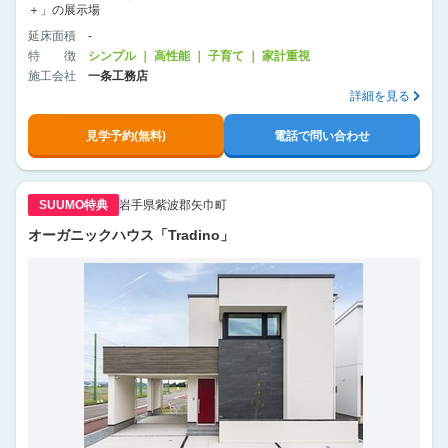
＋」の展示場
延床面積
-
特徴
シンプル ｜ 高性能 ｜ 子育て ｜ 家計重視
施工会社
一条工務店
詳細を見る
見学予約(無料)
電話で問い合わせ
SUUMO特典
岩手県紫波郡矢巾町
オーガニックハウス「Tradino」