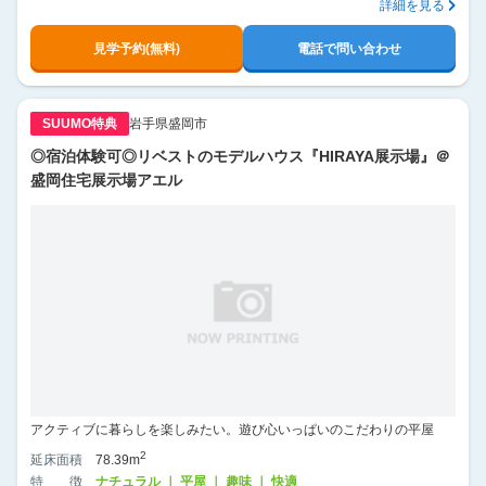
詳細を見る
見学予約(無料)
電話で問い合わせ
SUUMO特典
岩手県盛岡市
◎宿泊体験可◎リベストのモデルハウス『HIRAYA展示場』＠
盛岡住宅展示場アエル
アクティブに暮らしを楽しみたい。遊び心いっぱいのこだわりの平屋
2
延床面積
78.39m
特徴
ナチュラル ｜ 平屋 ｜ 趣味 ｜ 快適