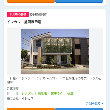
SUUMO特典
岩手県盛岡市
イシカワ 盛岡展示場
「日報ハウジングパーク」でハイグレード二世帯住宅のモデルハウス公
開中
延床面積
-
特徴
シンプル ｜ 高性能 ｜ 家事ラク ｜ 快適
施工会社
イシカワ
詳細を見る