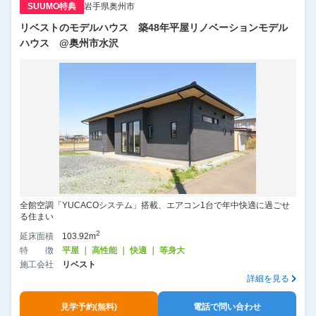
SUUMO特典
岩手県奥州市
リベストのモデルハウス 築48年平屋リノベーションモデル
ハウス @奥州市水沢
全館空調「YUCACOシステム」搭載、エアコン1台で年中快適に過ごせ
る住まい
2
延床面積
103.92m
特徴
平屋 ｜ 高性能 ｜ 快適 ｜ 等身大
施工会社
リベスト
詳細を見る
見学予約(無料)
電話で問い合わせ