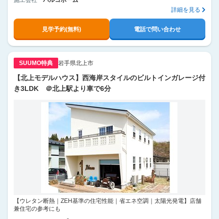
施工会社
パルコホーム
詳細を見る
見学予約(無料)
電話で問い合わせ
SUUMO特典
岩手県北上市
【北上モデルハウス】西海岸スタイルのビルトインガレージ付
き3LDK ＠北上駅より車で6分
【ウレタン断熱｜ZEH基準の住宅性能｜省エネ空調｜太陽光発電】店舗
兼住宅の参考にも