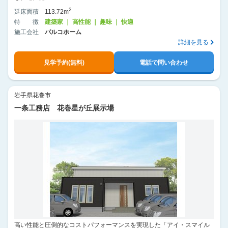
2
延床面積
113.72m
特徴
建築家 ｜ 高性能 ｜ 趣味 ｜ 快適
施工会社
パルコホーム
詳細を見る
見学予約(無料)
電話で問い合わせ
岩手県花巻市
一条工務店 花巻星が丘展示場
高い性能と圧倒的なコストパフォーマンスを実現した「アイ・スマイル