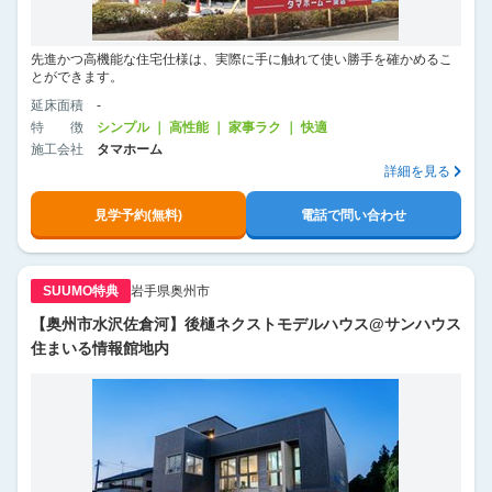
先進かつ高機能な住宅仕様は、実際に手に触れて使い勝手を確かめるこ
とができます。
延床面積
-
特徴
シンプル ｜ 高性能 ｜ 家事ラク ｜ 快適
施工会社
タマホーム
詳細を見る
見学予約(無料)
電話で問い合わせ
SUUMO特典
岩手県奥州市
【奥州市水沢佐倉河】後樋ネクストモデルハウス@サンハウス
住まいる情報館地内