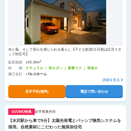
光と風、そして安心を感じられる暮らし【子ども歓迎/土日祝は託児スタ
ッフ対応可】
2
延床面積
145.36m
特徴
ナチュラル ｜ 和モダン ｜ 家事ラク ｜ 等身大
施工会社
パルコホーム
詳細を見る
見学予約(無料)
電話で問い合わせ
SUUMO特典
岩手県奥州市
【水沢駅から車で5分】太陽光発電とパッシブ換気システムを
採用。自然素材にこだわった無添加住宅