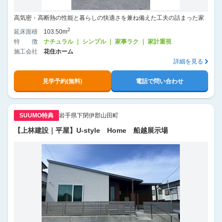
高気密・高断熱の性能と暮らしの快適さを兼ね備えた工夫の詰まった家
2
延床面積
103.50m
特徴
ナチュラル ｜ シンプル ｜ 家事ラク ｜ 家計重視
施工会社
花住ホーム
詳細を見る
見学予約(無料)
電話で問い合わせ
SUUMO特典
岩手県下閉伊郡山田町
【上林建設｜平屋】U-style Home 船越展示場