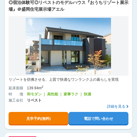
◎宿泊体験可◎リベストのモデルハウス『おうちリゾート展示
場』＠盛岡住宅展示場アエル
リゾートを彷彿させる、上質で快適なワンランク上の暮らしを実現
2
延床面積
139.94m
特徴
和モダン ｜ 高性能 ｜ 家事ラク ｜ 快適
施工会社
リベスト
詳細を見る
見学予約(無料)
電話で問い合わせ