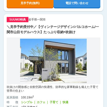
見学予約(無料)
電話で問い合わせ
SUUMO特典
岩手県一関市
＼見学予約受付中／【ヴィンテージデザイン/パルコホーム/一
関市山目モデルハウス】たっぷり収納×吹抜け
吹抜けの開放感と全館空調の快適性、効率的な家事動線も備えた子育て
世帯の住まい
2
延床面積
100.19m
特徴
シンプル ｜ カフェ ｜ 子育て ｜ 快適