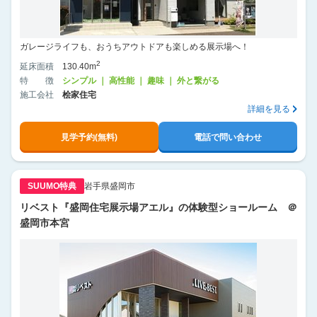
ガレージライフも、おうちアウトドアも楽しめる展示場へ！
2
延床面積
130.40m
特徴
シンプル ｜ 高性能 ｜ 趣味 ｜ 外と繋がる
施工会社
桧家住宅
詳細を見る
見学予約(無料)
電話で問い合わせ
SUUMO特典
岩手県盛岡市
リベスト『盛岡住宅展示場アエル』の体験型ショールーム ＠
盛岡市本宮