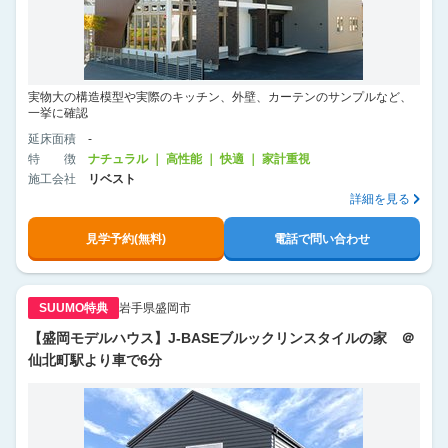
実物大の構造模型や実際のキッチン、外壁、カーテンのサンプルなど、
一挙に確認
延床面積
-
特徴
ナチュラル ｜ 高性能 ｜ 快適 ｜ 家計重視
施工会社
リベスト
詳細を見る
見学予約(無料)
電話で問い合わせ
SUUMO特典
岩手県盛岡市
【盛岡モデルハウス】J-BASEブルックリンスタイルの家 ＠
仙北町駅より車で6分