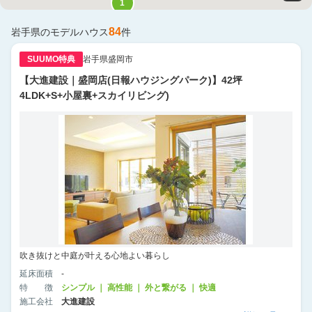
1
84
岩手県
のモデルハウス
件
SUUMO特典
岩手県盛岡市
【大進建設｜盛岡店(日報ハウジングパーク)】42坪
4LDK+S+小屋裏+スカイリビング)
吹き抜けと中庭が叶える心地よい暮らし
延床面積
-
特徴
シンプル ｜ 高性能 ｜ 外と繋がる ｜ 快適
施工会社
大進建設