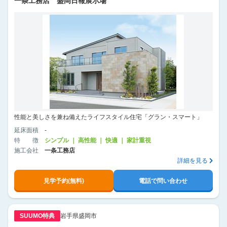
一条工務店 盛岡日報展示場
性能と美しさを兼ね備えたライフスタイル住宅「グラン・スマート」
延床面積
-
特徴
シンプル ｜ 高性能 ｜ 快適 ｜ 家計重視
施工会社
一条工務店
詳細を見る
見学予約(無料)
電話で問い合わせ
SUUMO特典
岩手県盛岡市