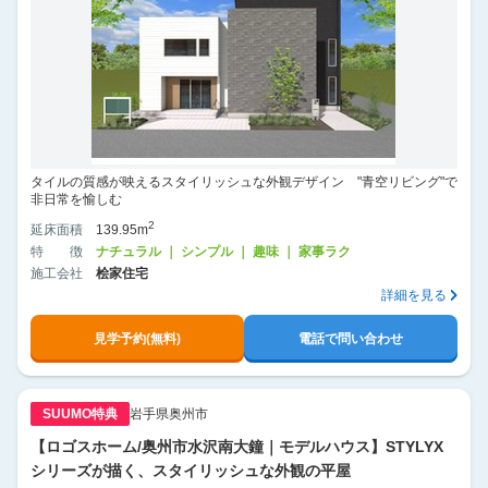
タイルの質感が映えるスタイリッシュな外観デザイン "青空リビング"で
非日常を愉しむ
2
延床面積
139.95m
特徴
ナチュラル ｜ シンプル ｜ 趣味 ｜ 家事ラク
施工会社
桧家住宅
詳細を見る
見学予約(無料)
電話で問い合わせ
SUUMO特典
岩手県奥州市
【ロゴスホーム/奥州市水沢南大鐘｜モデルハウス】STYLYX
シリーズが描く、スタイリッシュな外観の平屋