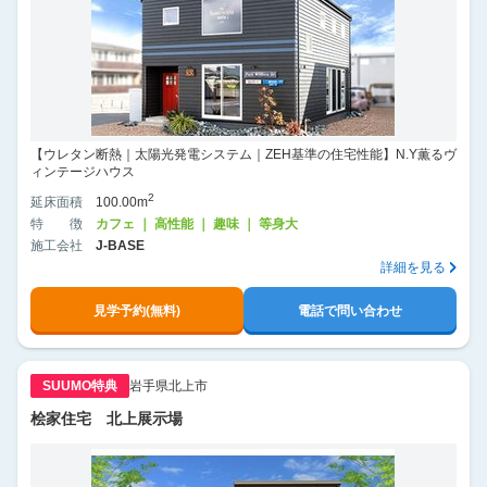
【ウレタン断熱｜太陽光発電システム｜ZEH基準の住宅性能】N.Y薫るヴ
ィンテージハウス
2
延床面積
100.00m
特徴
カフェ ｜ 高性能 ｜ 趣味 ｜ 等身大
施工会社
J-BASE
詳細を見る
見学予約(無料)
電話で問い合わせ
SUUMO特典
岩手県北上市
桧家住宅 北上展示場