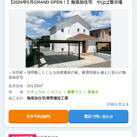
【2026年5月GRAND OPEN！】無添加住宅 やはば展示場
＜矢巾町＞深呼吸したくなる自然素材の家。耐震性能も備えた安心の無
添加住宅
2
延床面積
101.02m
特徴
ナチュラル ｜ カフェ ｜ 家事ラク ｜ 等身大
施工会社
無添加住宅/東野建設工業
詳細を見る
見学予約(無料)
電話で問い合わせ