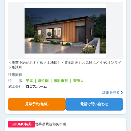
＜事前予約がおすすめ＞土地探し・資金計画もお気軽にどうぞ/オンライ
ン相談可
延床面積
-
特徴
平屋 ｜ 高性能 ｜ 家計重視 ｜ 等身大
施工会社
ロゴスホーム
詳細を見る
見学予約(無料)
電話で問い合わせ
SUUMO特典
岩手県紫波郡矢巾町