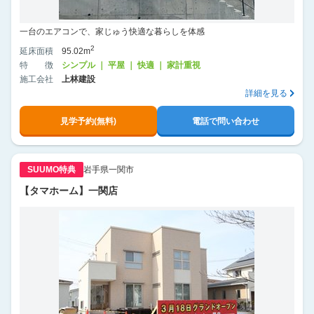
一台のエアコンで、家じゅう快適な暮らしを体感
2
延床面積
95.02m
特徴
シンプル ｜ 平屋 ｜ 快適 ｜ 家計重視
施工会社
上林建設
詳細を見る
見学予約(無料)
電話で問い合わせ
SUUMO特典
岩手県一関市
【タマホーム】一関店