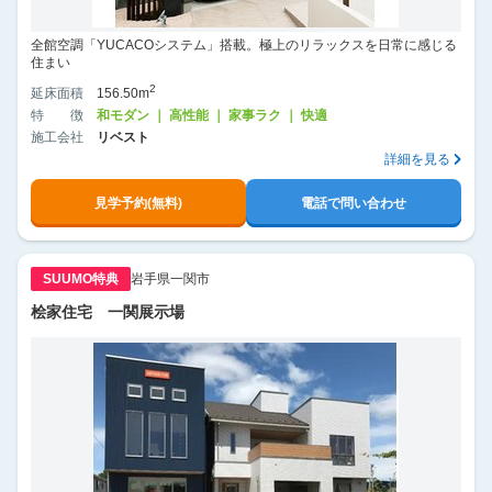
全館空調「YUCACOシステム」搭載。極上のリラックスを日常に感じる
住まい
2
延床面積
156.50m
特徴
和モダン ｜ 高性能 ｜ 家事ラク ｜ 快適
施工会社
リベスト
詳細を見る
見学予約(無料)
電話で問い合わせ
SUUMO特典
岩手県一関市
桧家住宅 一関展示場