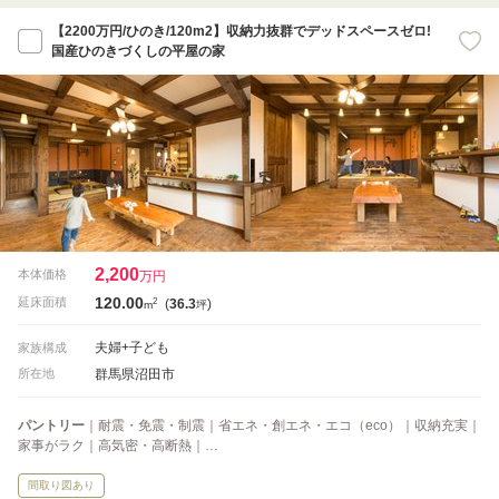
【2200万円/ひのき/120m2】収納力抜群でデッドスペースゼロ!
国産ひのきづくしの平屋の家
2,200
本体価格
万円
120.00
2
延床面積
(
36.3
)
m
坪
夫婦+子ども
家族構成
群馬県沼田市
所在地
パントリー
｜耐震・免震・制震｜省エネ・創エネ・エコ（eco）｜収納充実｜
家事がラク｜高気密・高断熱｜…
間取り図あり