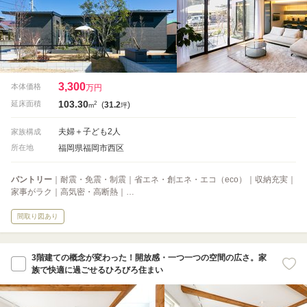
3,300
本体価格
万円
103.30
2
延床面積
(
31.2
)
m
坪
夫婦＋子ども2人
家族構成
福岡県福岡市西区
所在地
パントリー
｜耐震・免震・制震｜省エネ・創エネ・エコ（eco）｜収納充実｜
家事がラク｜高気密・高断熱｜…
間取り図あり
3階建ての概念が変わった！開放感・一つ一つの空間の広さ。家
族で快適に過ごせるひろびろ住まい