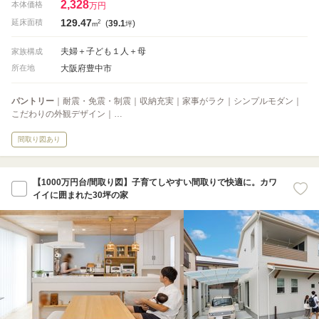
2,328
本体価格
万円
129.47
2
延床面積
(
39.1
)
m
坪
夫婦＋子ども１人＋母
家族構成
大阪府豊中市
所在地
パントリー
｜耐震・免震・制震｜収納充実｜家事がラク｜シンプルモダン｜
こだわりの外観デザイン｜…
間取り図あり
【1000万円台/間取り図】子育てしやすい間取りで快適に。カワ
イイに囲まれた30坪の家