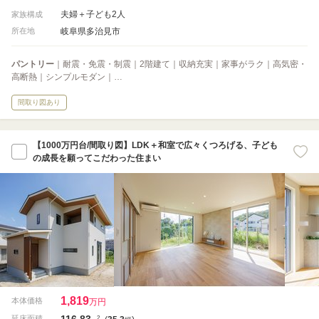
夫婦＋子ども2人
家族構成
岐阜県多治見市
所在地
パントリー
｜耐震・免震・制震｜2階建て｜収納充実｜家事がラク｜高気密・
高断熱｜シンプルモダン｜…
間取り図あり
【1000万円台/間取り図】LDK＋和室で広々くつろげる、子ども
の成長を願ってこだわった住まい
1,819
本体価格
万円
116.83
2
延床面積