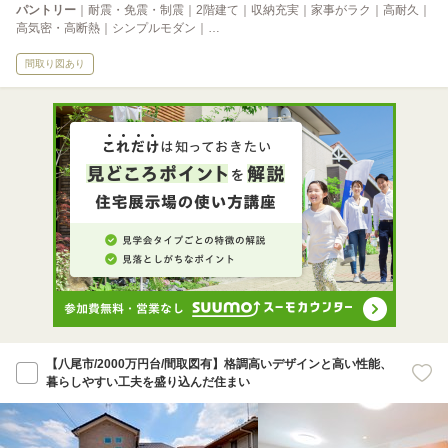
パントリー
｜耐震・免震・制震｜2階建て｜収納充実｜家事がラク｜高耐久｜
高気密・高断熱｜シンプルモダン｜…
間取り図あり
【八尾市/2000万円台/間取図有】格調高いデザインと高い性能、
暮らしやすい工夫を盛り込んだ住まい