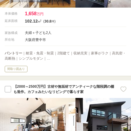
1,658
本体価格
万円
102.12
2
延床面積
(
30.8
)
m
坪
夫婦＋子ども2人
家族構成
大阪府豊中市
所在地
パントリー
｜耐震・免震・制震｜2階建て｜収納充実｜家事がラク｜高気密・
高断熱｜シンプルモダン｜…
間取り図あり
【2000～2500万円】古材や無垢材でアンティークな階段調の棚
も造作。カフェみたいなリビングで暮らす家