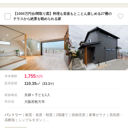
【1000万円台/間取り図】料理も音楽もとことん楽しめる27畳の
テラスから絶景を眺められる家
1,755
本体価格
万円
110.35
2
延床面積
(
33.3
)
m
坪
夫婦＋子ども1人
家族構成
大阪府枚方市
所在地
パントリー
｜耐震・免震・制震｜2階建て｜収納充実｜家事がラク｜高気密・
高断熱｜シンプルモダン｜…