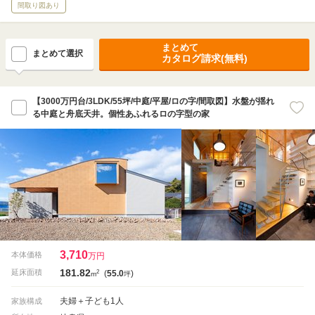
間取り図あり
まとめて
まとめて選択
カタログ請求(無料)
【3000万円台/3LDK/55坪/中庭/平屋/ロの字/間取図】水盤が揺れ
る中庭と舟底天井。個性あふれるロの字型の家
3,710
本体価格
万円
181.82
2
延床面積
(
55.0
)
m
坪
夫婦＋子ども1人
家族構成