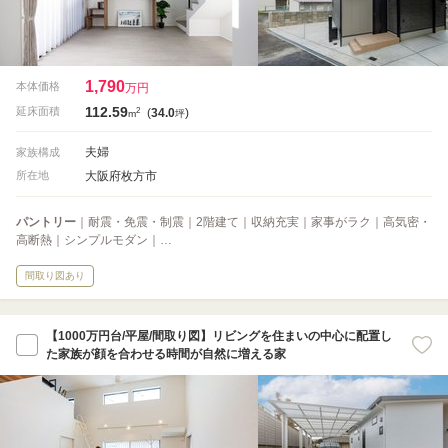
1,790
本体価格
万円
112.59
2
延床面積
(
34.0
)
m
坪
夫婦
家族構成
大阪府枚方市
所在地
パントリー
｜耐震・免震・制震｜2階建て｜収納充実｜家事がラク｜高気密・
高断熱｜シンプルモダン｜…
間取り図あり
【1000万円台/平屋/間取り図】リビングを住まいの中心に配置し
た家族が顔を合わせる時間が自然に増える家