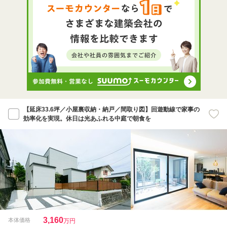
【延床33.6坪／小屋裏収納・納戸／間取り図】回遊動線で家事の
効率化を実現。休日は光あふれる中庭で朝食を
3,160
本体価格
万円