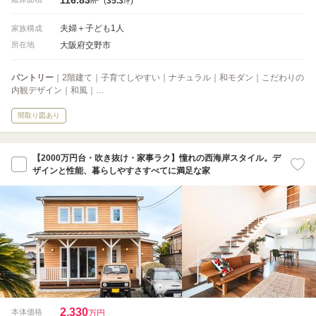
(
35.3
)
m
坪
夫婦＋子ども1人
家族構成
大阪府交野市
所在地
パントリー
｜2階建て｜子育てしやすい｜ナチュラル｜和モダン｜こだわりの
内観デザイン｜和風｜…
間取り図あり
【2000万円台・吹き抜け・家事ラク】憧れの西海岸スタイル。デ
ザインと性能、暮らしやすさすべてに満足な家
2,330
本体価格
万円