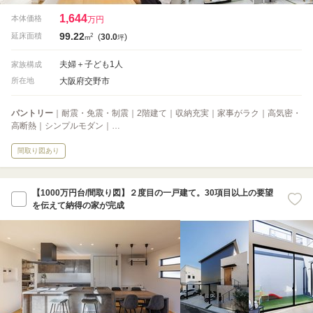
1,644
本体価格
万円
99.22
2
延床面積
(
30.0
)
m
坪
夫婦＋子ども1人
家族構成
大阪府交野市
所在地
パントリー
｜耐震・免震・制震｜2階建て｜収納充実｜家事がラク｜高気密・
高断熱｜シンプルモダン｜…
間取り図あり
【1000万円台/間取り図】２度目の一戸建て。30項目以上の要望
を伝えて納得の家が完成