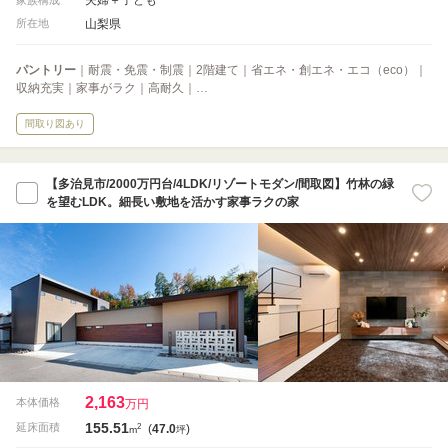
山梨県
所在地
パントリー
｜耐震・免震・制震｜2階建て｜省エネ・創エネ・エコ（eco）｜
収納充実｜家事がラク｜高耐久｜…
間取り図あり
【多治見市/2000万円台/4LDK/リゾートモダン/間取図】竹林の緑
を望むLDK。細長い敷地を活かす家事ラクの家
2,163
本体価格
万円
155.51
2
延床面積
(
47.0
)
m
坪