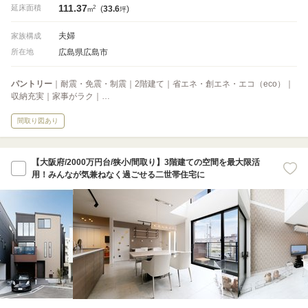
111.37
2
延床面積
(
33.6
)
m
坪
夫婦
家族構成
広島県広島市
所在地
パントリー
｜耐震・免震・制震｜2階建て｜省エネ・創エネ・エコ（eco）｜
収納充実｜家事がラク｜…
間取り図あり
【大阪府/2000万円台/狭小/間取り】3階建ての空間を最大限活
用！みんなが気兼ねなく過ごせる二世帯住宅に