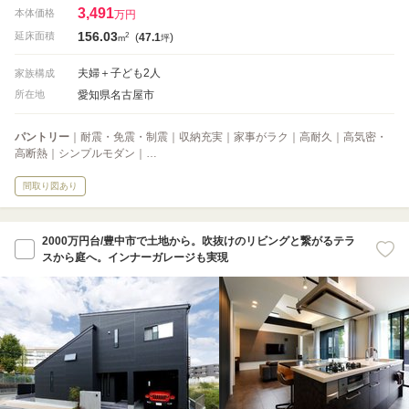
3,491
本体価格
万円
156.03
2
延床面積
(
47.1
)
m
坪
夫婦＋子ども2人
家族構成
愛知県名古屋市
所在地
パントリー
｜耐震・免震・制震｜収納充実｜家事がラク｜高耐久｜高気密・
高断熱｜シンプルモダン｜…
間取り図あり
2000万円台/豊中市で土地から。吹抜けのリビングと繋がるテラ
スから庭へ。インナーガレージも実現