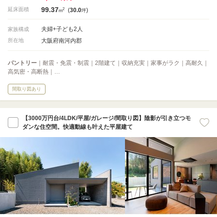
99.37
2
延床面積
(
30.0
)
m
坪
夫婦+子ども2人
家族構成
大阪府南河内郡
所在地
パントリー
｜耐震・免震・制震｜2階建て｜収納充実｜家事がラク｜高耐久｜
高気密・高断熱｜…
間取り図あり
【3000万円台/4LDK/平屋/ガレージ/間取り図】陰影が引き立つモ
ダンな住空間。快適動線も叶えた平屋建て