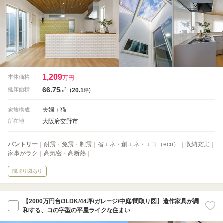
1,209
本体価格
万円
66.75
2
延床面積
(
20.1
)
m
坪
夫婦＋猫
家族構成
大阪府交野市
所在地
パントリー
｜耐震・免震・制震｜省エネ・創エネ・エコ（eco）｜収納充実｜
家事がラク｜高気密・高断熱｜…
間取り図あり
【2000万円台/3LDK/44坪/ガレージ/中庭/間取り図】造作家具が調
和する、コの字型の平屋ライクな住まい