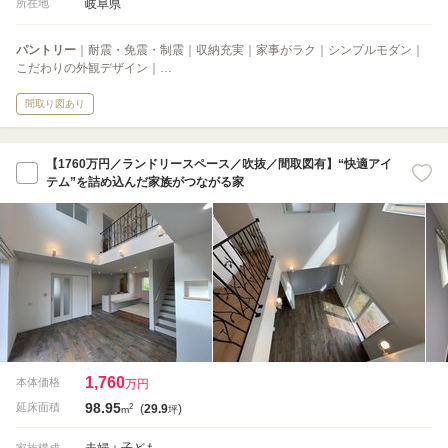
岐阜県
所在地
パントリー
｜耐震・免震・制震｜収納充実｜家事がラク｜シンプルモダン｜
こだわりの外観デザイン｜…
間取り図あり
【1760万円／ランドリースペース／吹抜／間取図有】“快適アイ
テム”を詰め込んだ家族がつながる家
1,760
本体価格
万円
98.95
2
延床面積
(
29.9
)
m
坪
夫婦＋子ども
家族構成