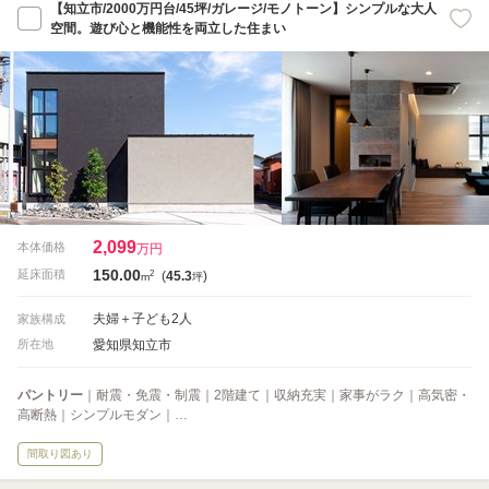
【知立市/2000万円台/45坪/ガレージ/モノトーン】シンプルな大人
空間。遊び心と機能性を両立した住まい
2,099
本体価格
万円
150.00
2
延床面積
(
45.3
)
m
坪
夫婦＋子ども2人
家族構成
愛知県知立市
所在地
パントリー
｜耐震・免震・制震｜2階建て｜収納充実｜家事がラク｜高気密・
高断熱｜シンプルモダン｜…
間取り図あり