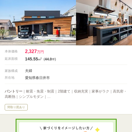
2,327
本体価格
万円
145.55
2
延床面積
(
44.0
)
m
坪
夫婦
家族構成
愛知県春日井市
所在地
パントリー
｜耐震・免震・制震｜2階建て｜収納充実｜家事がラク｜高気密・
高断熱｜シンプルモダン｜…
間取り図あり