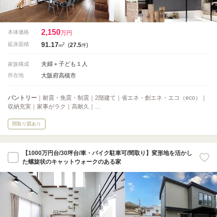
2,150
本体価格
万円
91.17
2
延床面積
(
27.5
)
m
坪
夫婦＋子ども１人
家族構成
大阪府高槻市
所在地
パントリー
｜耐震・免震・制震｜2階建て｜省エネ・創エネ・エコ（eco）｜
収納充実｜家事がラク｜高耐久｜…
間取り図あり
【1000万円台/30坪台/車・バイク駐車可/間取り】変形地を活かし
た螺旋状のキャットウォークのある家