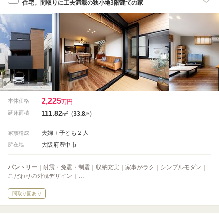
住宅。間取りに工夫満載の狭小地3階建ての家
2,225
本体価格
万円
111.82
2
延床面積
(
33.8
)
m
坪
夫婦＋子ども２人
家族構成
大阪府豊中市
所在地
パントリー
｜耐震・免震・制震｜収納充実｜家事がラク｜シンプルモダン｜
こだわりの外観デザイン｜…
間取り図あり