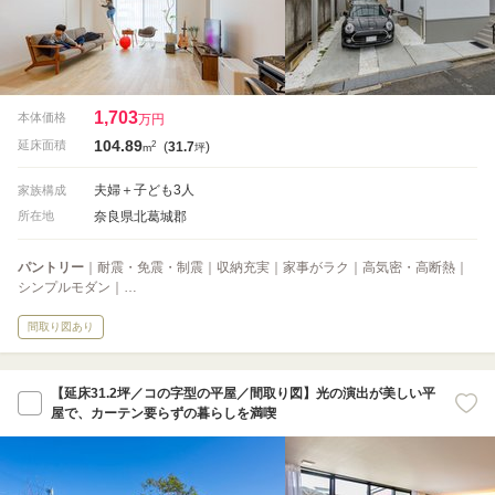
1,703
本体価格
万円
104.89
2
延床面積
(
31.7
)
m
坪
夫婦＋子ども3人
家族構成
奈良県北葛城郡
所在地
パントリー
｜耐震・免震・制震｜収納充実｜家事がラク｜高気密・高断熱｜
シンプルモダン｜…
間取り図あり
【延床31.2坪／コの字型の平屋／間取り図】光の演出が美しい平
屋で、カーテン要らずの暮らしを満喫