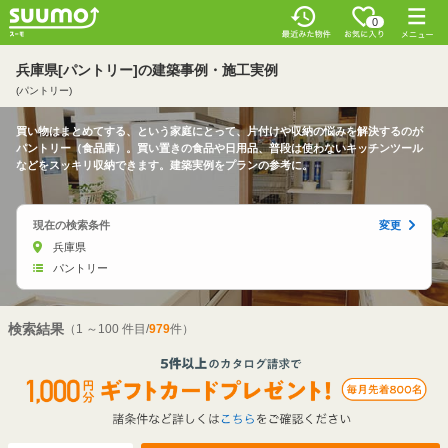
0
兵庫県[パントリー]の建築事例・施工実例
(パントリー)
買い物はまとめてする、という家庭にとって、片付けや収納の悩みを解決するのが
パントリー（食品庫）。買い置きの食品や日用品、普段は使わないキッチンツール
などをスッキリ収納できます。建築実例をプランの参考に。
現在の検索条件
変更
兵庫県
パントリー
検索結果
（1 ～100 件目/
979
件）