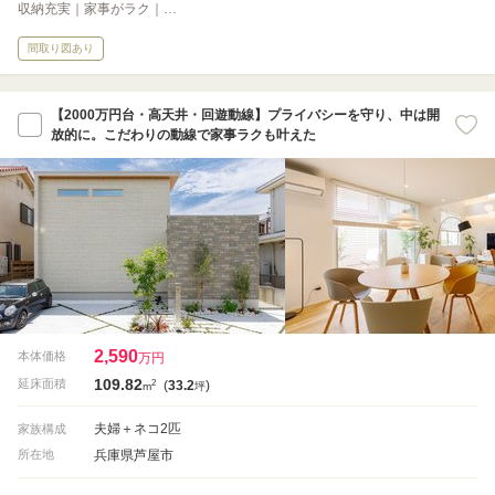
収納充実｜家事がラク｜…
間取り図あり
【2000万円台・高天井・回遊動線】プライバシーを守り、中は開
放的に。こだわりの動線で家事ラクも叶えた
2,590
本体価格
万円
109.82
2
延床面積
(
33.2
)
m
坪
夫婦＋ネコ2匹
家族構成
兵庫県芦屋市
所在地