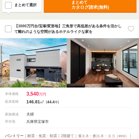
まとめて
まとめて選択
カタログ請求(無料)
【3000万円台/宝塚/変形地】三角形で高低差がある条件を活かし
て離れのような空間があるホテルライクな家を
3,540
本体価格
万円
146.81
2
延床面積
(
44.4
)
m
坪
夫婦
家族構成
兵庫県宝塚市
所在地
パントリー
｜耐震・免震・制震｜2階建て｜省エネ・創エネ・エコ（eco）｜