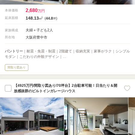
2,680
本体価格
万円
148.13
2
延床面積
(
44.8
)
m
坪
夫婦＋子ども2人
家族構成
大阪府豊中市
所在地
パントリー
｜耐震・免震・制震｜2階建て｜収納充実｜家事がラク｜シンプル
モダン｜こだわりの外観デザイン｜…
間取り図あり
【4925万円/間取り図あり/70坪台】2台駐車可能！日当たり＆開
放感抜群のビルトインガレージハウス