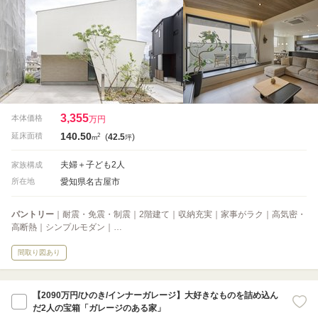
3,355
本体価格
万円
140.50
2
延床面積
(
42.5
)
m
坪
夫婦＋子ども2人
家族構成
愛知県名古屋市
所在地
パントリー
｜耐震・免震・制震｜2階建て｜収納充実｜家事がラク｜高気密・
高断熱｜シンプルモダン｜…
間取り図あり
【2090万円/ひのき/インナーガレージ】大好きなものを詰め込ん
だ2人の宝箱「ガレージのある家」