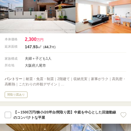
2,300
本体価格
万円
147.93
2
延床面積
(
44.7
)
m
坪
夫婦＋子ども1人
家族構成
大阪府八尾市
所在地
パントリー
｜耐震・免震・制震｜2階建て｜収納充実｜家事がラク｜高気密・
高断熱｜こだわりの外観デザイン｜…
間取り図あり
【～1500万円/狭小/20坪台/間取り図】中庭を中心とした回遊動線
のコンパクトな平屋