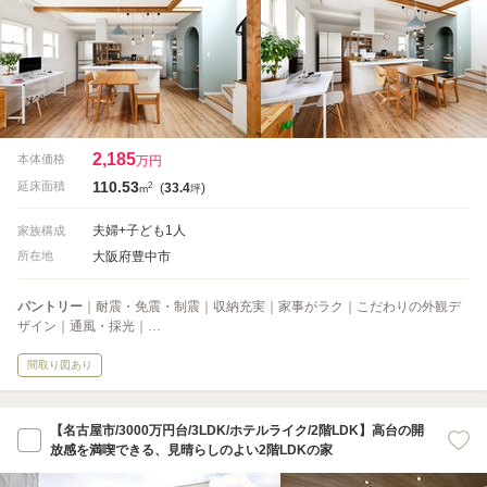
2,185
本体価格
万円
110.53
2
延床面積
(
33.4
)
m
坪
夫婦+子ども1人
家族構成
大阪府豊中市
所在地
パントリー
｜耐震・免震・制震｜収納充実｜家事がラク｜こだわりの外観デ
ザイン｜通風・採光｜…
間取り図あり
【名古屋市/3000万円台/3LDK/ホテルライク/2階LDK】高台の開
放感を満喫できる、見晴らしのよい2階LDKの家