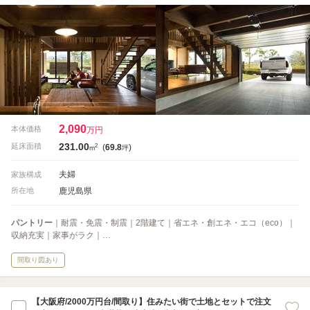
2,090
本体価格
万円
231.00
2
延床面積
(
69.8
)
m
坪
夫婦
家族構成
鹿児島県
所在地
パントリー
｜耐震・免震・制震｜2階建て｜省エネ・創エネ・エコ（eco）｜
収納充実｜家事がラク｜…
間取り図あり
【大阪府/2000万円台/間取り】住みたい街で土地とセットで注文