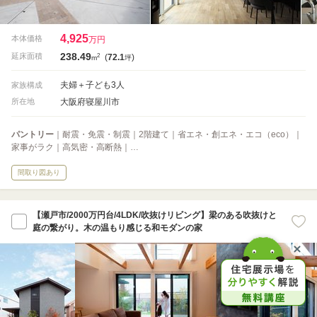
4,925
本体価格
万円
238.49
2
延床面積
(
72.1
)
m
坪
夫婦＋子ども3人
家族構成
大阪府寝屋川市
所在地
パントリー
｜耐震・免震・制震｜2階建て｜省エネ・創エネ・エコ（eco）｜
家事がラク｜高気密・高断熱｜…
間取り図あり
【瀬戸市/2000万円台/4LDK/吹抜けリビング】梁のある吹抜けと
庭の繋がり。木の温もり感じる和モダンの家