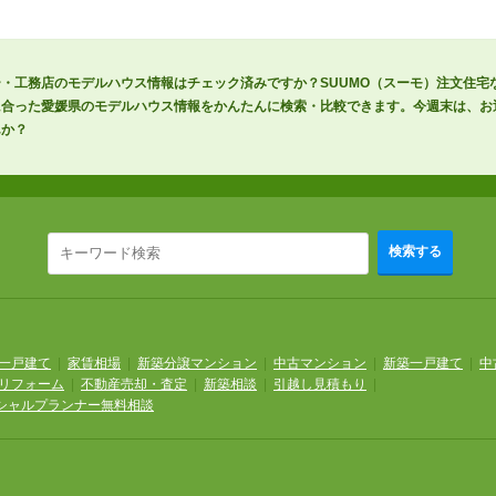
・工務店のモデルハウス情報はチェック済みですか？SUUMO（スーモ）注文住宅
に合った愛媛県のモデルハウス情報をかんたんに検索・比較できます。今週末は、お
んか？
検索する
一戸建て
|
家賃相場
|
新築分譲マンション
|
中古マンション
|
新築一戸建て
|
中
リフォーム
|
不動産売却・査定
|
新築相談
|
引越し見積もり
|
シャルプランナー無料相談