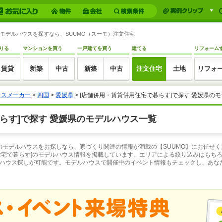
のモデルハウスを探すなら、SUUMO（スーモ）注文住宅
りる
マンションを買う
一戸建てを買う
建てる
リフォーム
賃貸
新築
中古
新築
中古
注文住宅
土地
リフォ
ウスメーカー
>
四国
>
愛媛県
>
[店舗併用・賃貸併用住宅で暮らす]で探す 愛媛県の
らす]で探す 愛媛県のモデルハウス一覧
]のモデルハウスをお探しなら、家づくり関連の情報が満載の【SUUMO】にお任せ
住宅で暮らす]のモデルハウス情報を掲載しています。エリアによる絞り込みはもち
ハウス探しが可能です。モデルハウスで開催中のイベント情報もチェックし、あな