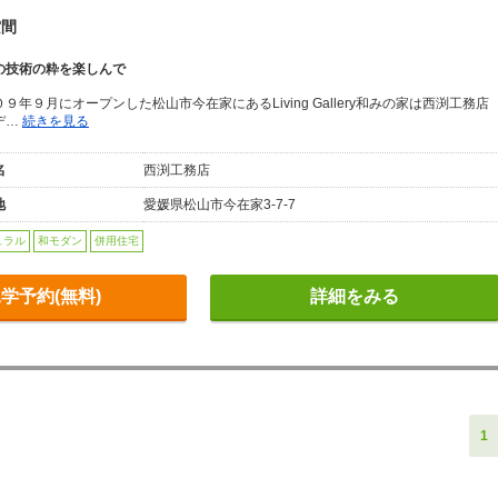
空間
の技術の粋を楽しんで
９年９月にオープンした松山市今在家にあるLiving Gallery和みの家は西渕工務店
デ…
続きを見る
名
西渕工務店
地
愛媛県松山市今在家3-7-7
ュラル
和モダン
併用住宅
学予約(無料)
詳細をみる
1