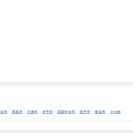
|
|
|
|
|
|
|
居浜市
西条市
大洲市
伊予市
四国中央市
西予市
東温市
その他