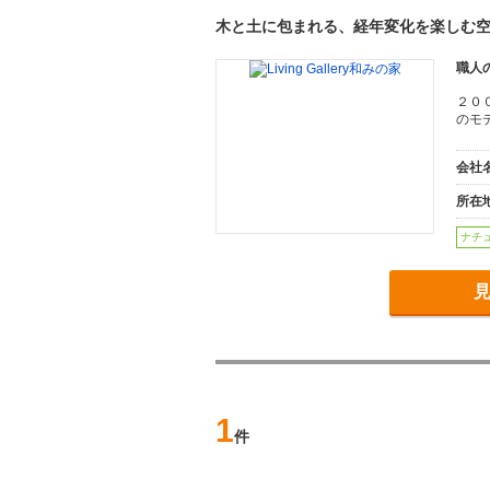
木と土に包まれる、経年変化を楽しむ
職人
２００
のモ
会社
所在
ナチ
見
1
件