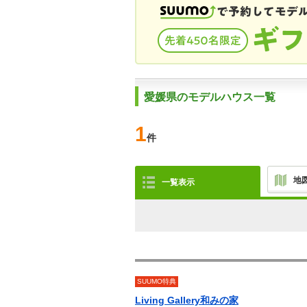
愛媛県のモデルハウス一覧
1
件
地
一覧表示
SUUMO特典
Living Gallery和みの家