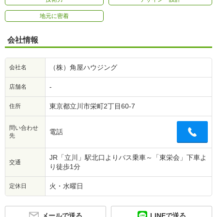
地元に密着
会社情報
（株）角屋ハウジング
会社名
-
店舗名
東京都立川市栄町2丁目60-7
住所
問い合わせ
電話
先
JR「立川」駅北口よりバス乗車～「東栄会」下車よ
交通
り徒歩1分
火・水曜日
定休日
メールで送る
LINEで送る