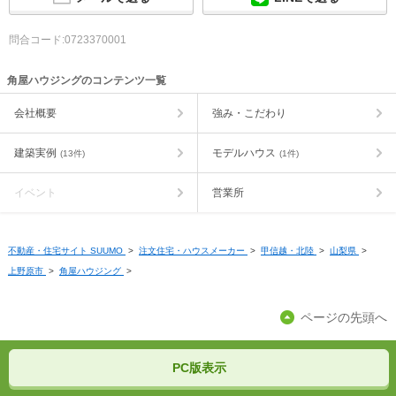
問合コード:0723370001
角屋ハウジングのコンテンツ一覧
会社概要
強み・こだわり
建築実例
モデルハウス
(13件)
(1件)
イベント
営業所
不動産・住宅サイト SUUMO
>
注文住宅・ハウスメーカー
>
甲信越・北陸
>
山梨県
>
上野原市
>
角屋ハウジング
>
ページの先頭へ
PC版表示