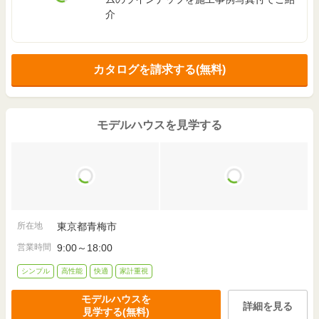
介
2,700
～
2,799
99.36
2
万円
万円
m
実例
（
89.9万円
～
93.2万円
/坪）
(30.0坪)
2,700
～
2,799
100.38
2
万円
万円
m
実例
カタログを請求する(無料)
（
89万円
～
92.2万円
/坪）
(30.3坪)
2,000
～
2,499
99.78
2
万円
万円
m
実例
（
66.3万円
～
82.8万円
/坪）
(30.1坪)
モデルハウスを見学する
2,500
～
2,999
104.66
2
万円
万円
m
実例
（
79万円
～
94.8万円
/坪）
(31.6坪)
2,600
～
2,699
92.74
2
万円
万円
m
実例
（
92.7万円
～
96.3万円
/坪）
(28.0坪)
所在地
東京都青梅市
営業時間
9:00～18:00
2,800
～
2,899
115.51
2
万円
万円
m
実例
（
80.2万円
～
83万円
/坪）
(34.9坪)
シンプル
高性能
快適
家計重視
3,000
～
3,499
113.86
2
万円
万円
モデルハウスを
m
実例
詳細を見る
（
87.2万円
～
101.6万円
/坪）
見学する(無料)
(34.4坪)