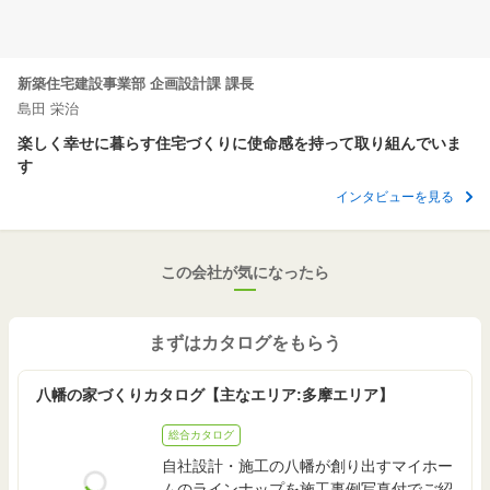
2,000
～
2,499
97.90
2
万円
万円
m
実例
（
67.6万円
～
84.4万円
/坪）
(29.6坪)
3,100
～
3,199
129.10
2
万円
万円
新築住宅建設事業部 企画設計課 課長
m
実例
（
79.4万円
～
82万円
/坪）
(39.0坪)
島田 栄治
楽しく幸せに暮らす住宅づくりに使命感を持って取り組んでいま
2,800
～
2,899
106.88
2
万円
万円
m
実例
す
（
86.7万円
～
89.7万円
/坪）
(32.3坪)
インタビューを見る
3,100
～
3,199
138.06
2
万円
万円
m
実例
（
74.3万円
～
76.6万円
/坪）
(41.7坪)
この会社が気になったら
2,800
～
2,899
113.87
2
万円
万円
m
実例
（
81.3万円
～
84.2万円
/坪）
(34.4坪)
まずはカタログをもらう
2,800
～
2,899
99.36
2
万円
万円
m
実例
（
93.2万円
～
96.5万円
/坪）
(30.0坪)
八幡の家づくりカタログ【主なエリア:多摩エリア】
総合カタログ
2,800
～
2,899
99.36
2
万円
万円
m
実例
（
93.2万円
～
96.5万円
/坪）
(30.0坪)
自社設計・施工の八幡が創り出すマイホー
ムのラインナップを施工事例写真付でご紹