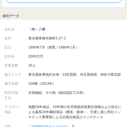
（
106.8万円
～
124.6万円
/坪）
(28.1坪)
会社データ
会社名
（株）八幡
住所
東京都青梅市新町5-27-2
設立
1990年7月（創業／1986年1月）
資本金
2000万円
従業員数
35人
施工エリア
東京都多摩地区全域・23区西部、埼玉県南部、神奈川県北部
施工実績
100棟（2023年）
対応可能
木造軸組、その他（独自認定工法等）
工法
アフター・
地盤20年保証。10年間の住宅瑕疵担保責任保険および自社に
保証
よる最長20年継続保証（構造・躯体）。引渡し後に同社メン
テナンス事業部による定期点検及びメンテナンス
URL
この会社のホームページへ