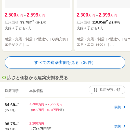
2,500
2,599
2,300
2,399
万円
～
万円
万円
～
万円
2
2
延床面積
99.78m
延床面積
110.95m
(
30.1
坪)
(
33.5
坪)
夫婦＋子ども2人
夫婦＋子ども1人
耐震・免震・制震｜2階建て｜収納充実｜
耐震・免震・制震｜2階建て｜省
家事がラク｜…
エネ・エコ（eco）｜…
すべての建築実例を見る（36件）
広さと価格から建築実例を見る
延床面積
本体価格
2,200
～
2,299
84.69
2
万円
万円
m
実例
（
85.9万円
～
89.8万円
/坪）
(25.6坪)
2,100
98.75
2
万円
m
実例
（
70.4万円
/坪）
(29.8坪)