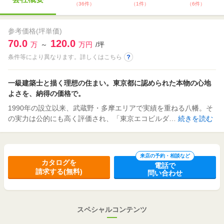
（36件）
（1件）
（6件）
参考価格(坪単価)
70.0
120.0
万
～
万円
/坪
条件等により異なります。詳しくはこちら
一級建築士と描く理想の住まい。東京都に認められた本物の心地
よさを、納得の価格で。
1990年の設立以来、武蔵野・多摩エリアで実績を重ねる八幡。そ
の実力は公的にも高く評価され、「東京エコビルダ…
続きを読む
来店の予約・相談など
カタログを
電話で
請求する(無料)
問い合わせ
スペシャルコンテンツ