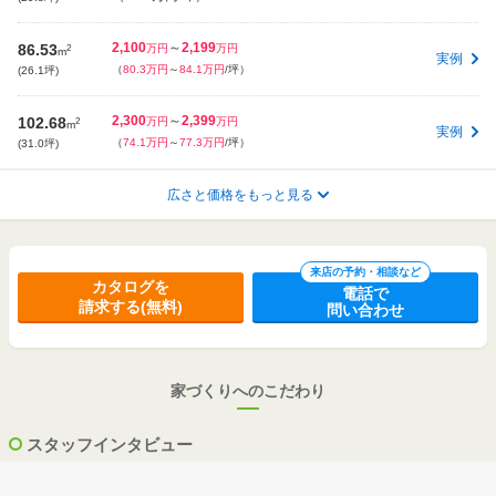
2,100
～
2,199
86.53
2
万円
万円
m
実例
（
80.3万円
～
84.1万円
/坪）
(26.1坪)
2,300
～
2,399
102.68
2
万円
万円
m
実例
（
74.1万円
～
77.3万円
/坪）
(31.0坪)
2,300
～
2,399
広さと価格をもっと見る
110.95
2
万円
万円
m
実例
（
68.6万円
～
71.5万円
/坪）
(33.5坪)
2,800
～
2,899
116.48
2
万円
万円
m
来店の予約・相談など
実例
カタログを
（
79.5万円
～
82.3万円
/坪）
(35.2坪)
電話で
請求する(無料)
問い合わせ
3,500
～
3,999
199.66
2
万円
万円
m
実例
（
58万円
～
66.3万円
/坪）
(60.3坪)
家づくりへのこだわり
2,500
～
2,599
102.67
2
万円
万円
m
実例
（
80.5万円
～
83.7万円
/坪）
(31.0坪)
スタッフインタビュー
2,400
～
2,499
132.91
2
万円
万円
m