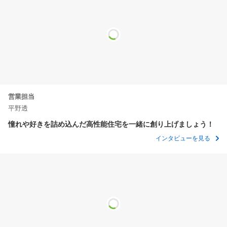
実例
（
59.7万円
～
62.2万円
/坪）
(40.2坪)
2,400
～
2,499
96.88
2
万円
万円
m
実例
（
81.9万円
～
85.3万円
/坪）
(29.3坪)
2,500
～
2,599
99.78
2
万円
万円
m
実例
（
82.9万円
～
86.2万円
/坪）
(30.1坪)
2,000
～
2,499
営業担当
91.08
2
万円
万円
m
実例
（
72.6万円
～
90.8万円
/坪）
(27.5坪)
平野透
憧れや好きを詰め込んだ高性能住宅を一緒に創り上げましょう！
2,000
～
2,499
94.84
2
万円
万円
m
実例
インタビューを見る
（
69.8万円
～
87.2万円
/坪）
(28.6坪)
3,800
～
3,899
147.66
2
万円
万円
m
実例
（
85.1万円
～
87.3万円
/坪）
(44.6坪)
3,664
133.31
2
万円
m
実例
（
90.9万円
/坪）
(40.3坪)