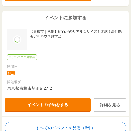
3,000
～
3,499
102.39
2
万円
万円
m
実例
（
96.9万円
～
113万円
/坪）
(30.9坪)
イベントに参加する
2,500
～
2,999
116.83
2
万円
万円
m
【青梅市｜八幡】約33坪のリアルなサイズを体感！高性能
実例
（
70.8万円
～
84.9万円
/坪）
(35.3坪)
モデルハウス見学会
2,000
～
2,499
94.84
2
万円
万円
m
実例
（
69.8万円
～
87.2万円
/坪）
(28.6坪)
モデルハウス見学会
開催日
2,500
～
2,999
107.78
2
万円
万円
m
実例
随時
（
76.7万円
～
92万円
/坪）
(32.6坪)
開催場所
2,500
～
2,999
100.81
2
万円
万円
東京都青梅市新町5-27-2
m
実例
（
82万円
～
98.4万円
/坪）
(30.4坪)
イベントの予約をする
詳細を見る
4,000
～
128.76
2
万円
m
実例
（
102.7万円/坪
～
）
(38.9坪)
3,000
～
3,499
92.90
2
万円
万円
m
すべてのイベントを見る（6件）
実例