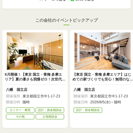
この会社のイベントピックアップ
8月開催！【東京 国立・青梅 多摩エ
【東京 国立・青梅 多摩エリア】はじ
リア】夏の暑さも我慢ゼロ！次世代全
めての家づくりでも安心！無理のない
館空調の秘密と光熱費の不安を解消す
住宅ローンと資金計画がわかる無料相
る特別相談会
談会
八幡 国立店
八幡 国立店
開催場所
東京都国立市中1-17-23
開催場所
東京都国立市中1-17-23
開催日時
随時
開催日時
2026/8/5(水)～随時
セミナー・教室
設計・資金相談会
設計・資金相談会
その他
土地相談会