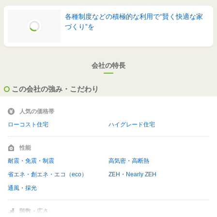
各種制度などの積極的な利用で“賢く快適な家
づくり”を
会社の特長
この会社の強み・こだわり
人気の価格帯
ローコスト住宅
ハイグレード住宅
性能
耐震・免震・制震
高気密・高断熱
省エネ・創エネ・エコ（eco）
ZEH・Nearly ZEH
通風・採光
階数・広さ