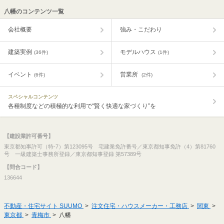
八幡のコンテンツ一覧
会社概要
強み・こだわり
建築実例
モデルハウス
(36件)
(1件)
イベント
営業所
(6件)
(2件)
スペシャルコンテンツ
各種制度などの積極的な利用で“賢く快適な家づくり”を
【建設業許可番号】
東京都知事許可（特-7）第123095号 宅建業免許番号／東京都知事免許（4）第81760
号 一級建築士事務所登録／東京都知事登録 第57389号
【問合コード】
136644
不動産・住宅サイト SUUMO
注文住宅・ハウスメーカー・工務店
関東
東京都
青梅市
八幡