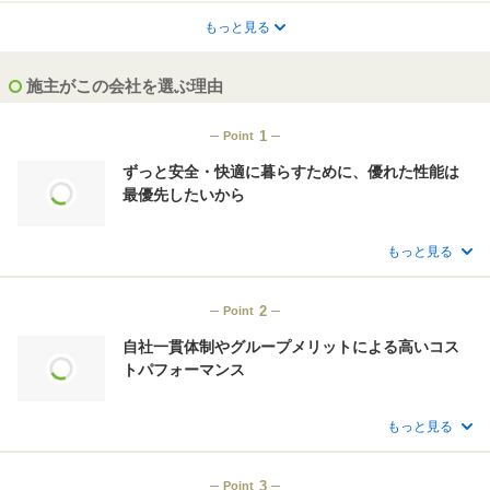
平屋
3階建て以上
もっと見る
狭小住宅・変形地
施主がこの会社を選ぶ理由
素材
自然素材・無垢素材
1
Point
ずっと安全・快適に暮らすために、優れた性能は
ライフスタイル
最優先したいから
家事がラク
収納充実
子育てしやすい
共働き世帯に配慮
もっと見る
20代30代で建てる
二世帯で暮らす
2
Point
趣味
自社一貫体制やグループメリットによる高いコス
趣味と暮らす家
トパフォーマンス
対応内容
もっと見る
アフターフォロー充実
自社施工
土地探しの相談可
3
Point