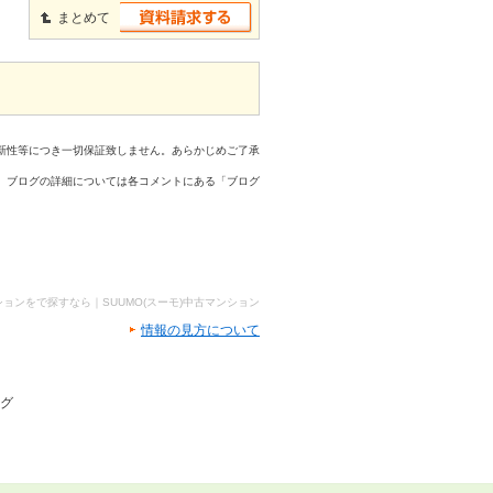
まとめて
新性等につき一切保証致しません。あらかじめご了承
、ブログの詳細については各コメントにある「ブログ
ョンをで探すなら｜SUUMO(スーモ)中古マンション
情報の見方について
ログ