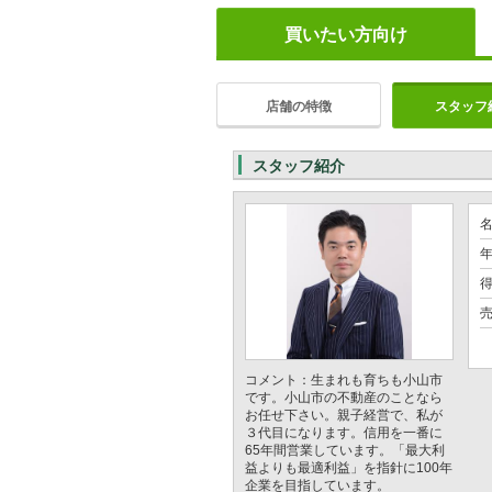
買いたい方向け
店舗の特徴
スタッフ
スタッフ紹介
年
売
コメント：生まれも育ちも小山市
です。小山市の不動産のことなら
お任せ下さい。親子経営で、私が
３代目になります。信用を一番に
65年間営業しています。「最大利
益よりも最適利益」を指針に100年
企業を目指しています。