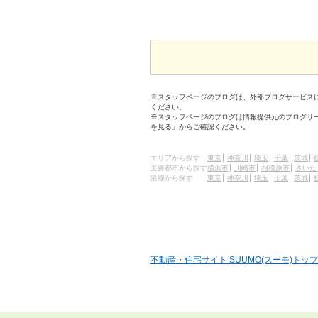
※スタッフページのブログは、外部ブログサービス
ください。
※スタッフページのブログは情報提供元のブログサ
を見る」からご確認ください。
エリアから探す
東京
神奈川
埼玉
千葉
茨城
主要都市から探す
横浜市
川崎市
相模原市
さいた
沿線から探す
東京
神奈川
埼玉
千葉
茨城
不動産・住宅サイト SUUMO(スーモ)トップ