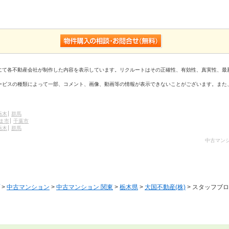
にて各不動産会社が制作した内容を表示しています。リクルートはその正確性、有効性、真実性、最
ービスの種類によって一部、コメント、画像、動画等の情報が表示できないことがございます。また
栃木
群馬
ま市
千葉市
栃木
群馬
中古マンシ
>
中古マンション
>
中古マンション 関東
>
栃木県
>
大国不動産(株)
> スタッフブ