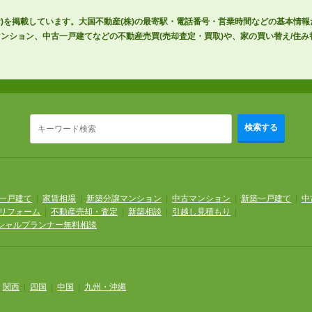
け)を掲載しています。大国不動産(株)の最寄駅・電話番号・営業時間などの基本情
ンション、中古一戸建てなどの不動産売買(売却査定・買取)や、家の買い替え/住み
。
検索する
一戸建て
|
家賃相場
|
新築分譲マンション
|
中古マンション
|
新築一戸建て
|
中
リフォーム
|
不動産売却・査定
|
新築相談
|
引越し見積もり
|
シャルプランナー無料相談
|
関西
|
四国
|
中国
|
九州・沖縄