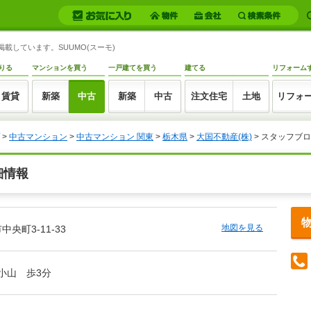
掲載しています。SUUMO(スーモ)
りる
マンションを買う
一戸建てを買う
建てる
リフォーム
賃貸
新築
中古
新築
中古
注文住宅
土地
リフォ
>
中古マンション
>
中古マンション 関東
>
栃木県
>
大国不動産(株)
> スタッフブ
細情報
地図を見る
央町3-11-33
/小山 歩3分