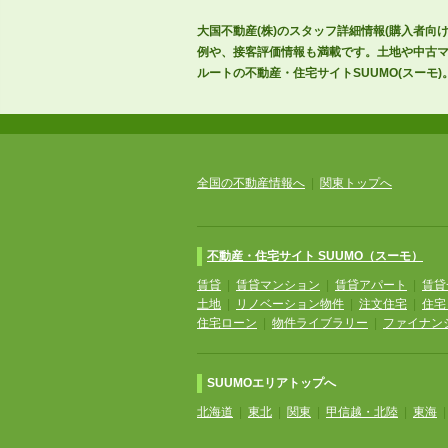
大国不動産(株)のスタッフ詳細情報(購入者向
例や、接客評価情報も満載です。土地や中古マ
ルートの不動産・住宅サイトSUUMO(スーモ)
全国の不動産情報へ
|
関東トップへ
不動産・住宅サイト SUUMO（スーモ）
賃貸
|
賃貸マンション
|
賃貸アパート
|
賃貸
土地
|
リノベーション物件
|
注文住宅
|
住宅
住宅ローン
|
物件ライブラリー
|
ファイナン
SUUMOエリアトップへ
北海道
|
東北
|
関東
|
甲信越・北陸
|
東海