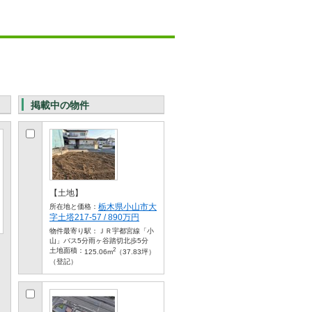
掲載中の物件
【土地】
栃木県小山市大
所在地と価格：
字土塔217-57 / 890万円
物件最寄り駅：
ＪＲ宇都宮線「小
山」バス5分雨ヶ谷踏切北歩5分
2
土地面積：
125.06m
（37.83坪）
（登記）