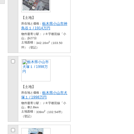
【土地】
栃木県小山市神
所在地と価格：
鳥谷１ / 1914万円
物件最寄り駅：
ＪＲ宇都宮線「小
山」歩27分
2
土地面積：
342.16m
（103.50
坪）（登記）
【土地】
栃木県小山市犬
所在地と価格：
塚１ / 1998万円
物件最寄り駅：
ＪＲ宇都宮線「小
山」車2.8km
2
土地面積：
339m
（102.54坪）
（登記）