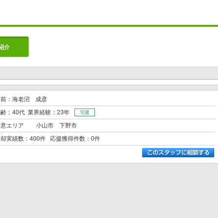
紹介
名前：海老沼 成彦
齢：40代 業界経験：23年
宅建
得意エリア
小山市 下野市
却実績数：400件 応援獲得件数：0件