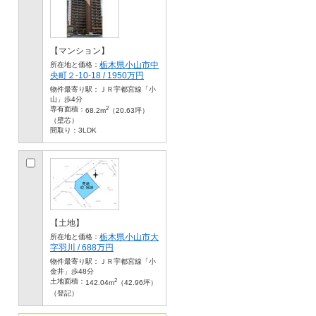
【マンション】
栃木県小山市中
所在地と価格：
央町２-10-18 / 1950万円
物件最寄り駅：
ＪＲ宇都宮線「小
山」歩4分
2
専有面積：
68.2m
（20.63坪）
（壁芯）
間取り：
3LDK
【土地】
栃木県小山市大
所在地と価格：
字羽川 / 688万円
物件最寄り駅：
ＪＲ宇都宮線「小
金井」歩48分
2
土地面積：
142.04m
（42.96坪）
（登記）