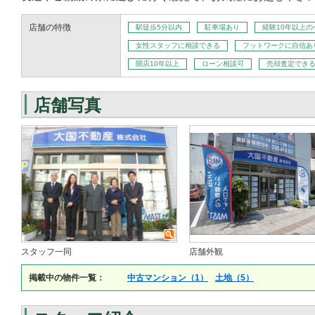
店舗の特徴
駅徒歩5分以内
駐車場あり
経験10年以上
女性スタッフに相談できる
フットワークに自信あ
開店10年以上
ローン相談可
売却査定でき
店舗写真
スタッフ一同
店舗外観
掲載中の物件一覧：
中古マンション（1）
土地（5）