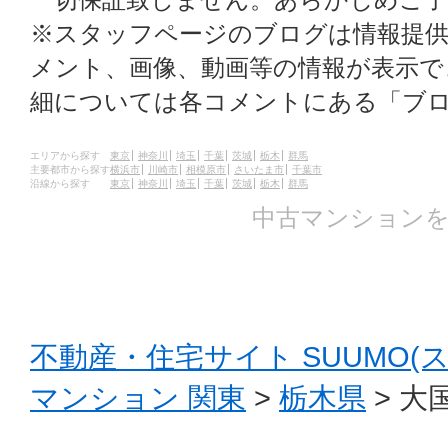
※スタッフページのブログは情報提
メント、画像、動画等の情報が表示
細については各コメントにある「ブ
エリアから探す
東京
神奈川
埼玉
千葉
茨城
栃木
群馬
主要都市から探す
横浜市
川崎市
相模原市
さいたま市
千葉市
沿線から探す
東京
神奈川
埼玉
千葉
茨城
栃木
群馬
中古マンションを
不動産・住宅サイト SUUMO(
マンション 関東
>
栃木県
> 大