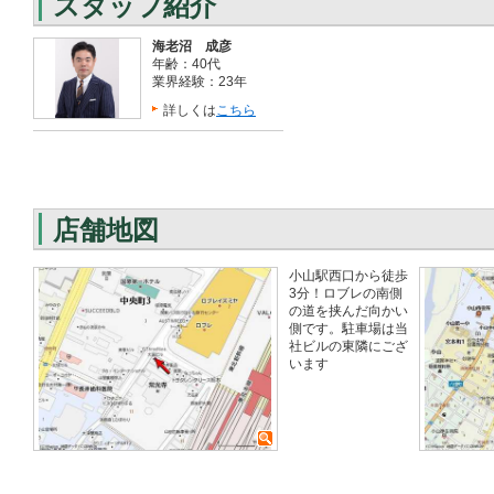
スタッフ紹介
海老沼 成彦
年齢：40代
業界経験：23年
詳しくは
こちら
店舗地図
小山駅西口から徒歩
3分！ロブレの南側
の道を挟んだ向かい
側です。駐車場は当
社ビルの東隣にござ
います