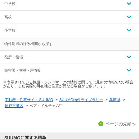
中学校
高校
小学校
物件周辺の行政機関から探す
役所・役場
警察署・交番・駐在所
※表示されている施設・ランドマークの情報に関しては最新の情報でない場合
があり、また実際の所在地と位置が異なる場合がございます。
不動産・住宅サイト SUUMO
>
SUUMO物件ライブラリー
>
兵庫県
>
神戸市灘区
>
ペア・ドルチェ六甲
ページの先頭へ
SUUMOに関する情報