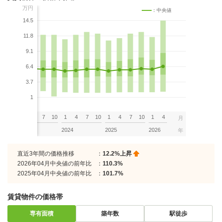
万円
：中央値
14.5
11.8
9.1
6.4
3.7
1
7
10
1
4
7
10
1
4
7
10
1
4
7
10
1
4
月
2023
2024
2025
2026
年
直近3年間の価格推移
：
12.2%上昇
2026年04月中央値の前年比
：
110.3%
2025年04月中央値の前年比
：
101.7%
賃貸物件の価格帯
専有面積
築年数
駅徒歩