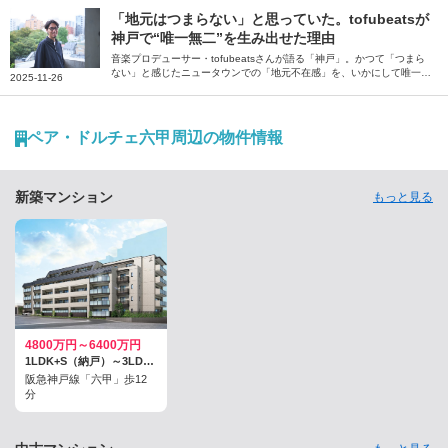
芦屋のグルメについてたっぷり語っていただきました。
「地元はつまらない」と思っていた。tofubeatsが
神戸で“唯一無二”を生み出せた理由
音楽プロデューサー・tofubeatsさんが語る「神戸」。かつて「つまら
ない」と感じたニュータウンでの「地元不在感」を、いかにして唯一無
2025-11-26
二の音楽を生み出す「強み」に変えたのか。デビュー後も神戸で創作を
続けた理由、街の“ちょうどよさ”を語るインタビュー。
ペア・ドルチェ六甲周辺の物件情報
新築マンション
もっと見る
4800万円～6400万円
1LDK+S（納戸）～3LDK / 53.88平米～62.44平米
阪急神戸線「六甲」歩12
分