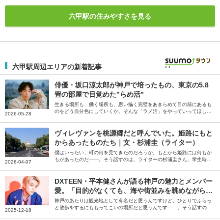
六甲駅の住みやすさを見る
六甲駅周辺エリアの新着記事
俳優・坂口涼太郎が神戸で培ったもの、東京の5.8
畳の部屋で目覚めた‟らめ活”
生きる場所も、働く場所も、思い描く完璧をあきらめて目の前にあるも
のをどう自分色にしていくか。そんな「ラメ活」をやっていってほしい
2026-05-28
です――。そう話すのは、俳優の坂口涼太郎さん。俳優のお仕事に出会
った地元・神戸での思い出と魅力や、現在も更新し続ける大好きなお部
屋について伺いました。
ヴィレヴァンを桃源郷だと呼んでいた。姫路にもと
からあったものたち｜文・杉浦圭（ライター）
僕はいったい、町の何を見てきたのだろうか。もとから姫路には何もか
もがあったのだ――。そう話すのは、ライターの杉浦圭さん。学生時代
2026-04-07
に見失ってしまったものの、社会人になって帰省した際に改めて感じた
姫路の魅力を綴っていただきました。
DXTEEN・平本健さんが語る神戸の魅力とメンバー
愛。「目的がなくても、海や街並みを眺めながら歩
くだけで楽しい街」
神戸のあたりは観光地として有名だと思うんですけど、ひとりでふらっ
と散歩をするにももってこいの場所だと思うんです――。そう話すの
2025-12-18
は、ボーイズグループDXTEENの平本健さん。生まれ育った神戸の街や