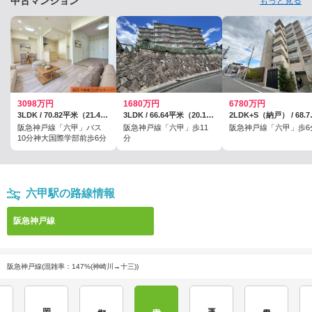
中古マンション
もっと見る
3098万円
1680万円
6780万円
3LDK / 70.82平米（21.42坪）（壁芯）
3LDK / 66.64平米（20.15坪）（壁芯）
2LDK+
阪急神戸線「六甲」バス
阪急神戸線「六甲」歩11
阪急神戸線「六甲」歩6
10分神大国際学部前歩6分
分
六甲駅の路線情報
阪急神戸線
阪急神戸線(混雑率：147%(神崎川→十三))
岡本
御影
六甲
王子公園
春日野道