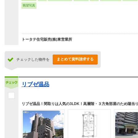
眺望写真
トータテ住宅販売(株)東営業所
まとめて資料請求する
チェックした物件を
リブゼ温品
リブゼ温品！間取りは人気の3LDK！高層階・３方角部屋のため陽当