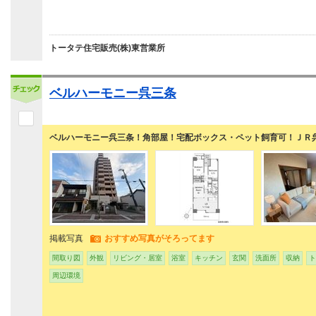
トータテ住宅販売(株)東営業所
ベルハーモニー呉三条
ベルハーモニー呉三条！角部屋！宅配ボックス・ペット飼育可！ＪＲ
掲載写真
おすすめ写真がそろってます
間取り図
外観
リビング・居室
浴室
キッチン
玄関
洗面所
収納
ト
周辺環境