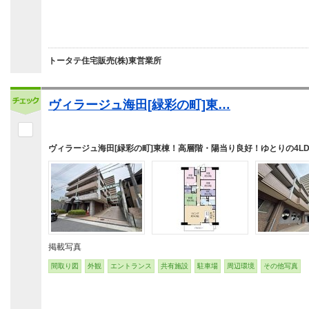
トータテ住宅販売(株)東営業所
ヴィラージュ海田[緑彩の町]東…
ヴィラージュ海田[緑彩の町]東棟！高層階・陽当り良好！ゆとりの4LD
掲載写真
間取り図
外観
エントランス
共有施設
駐車場
周辺環境
その他写真