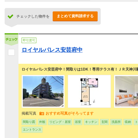
まとめて資料請求する
チェックした物件を
即引渡可
ロイヤルパレス安芸府中
ロイヤルパレス安芸府中！間取りは1DK！専用テラス有！ＪＲ天神川
掲載写真
おすすめ写真がそろってます
間取り図
外観
リビング・居室
浴室
キッチン
玄関
洗面所
収納
ト
エントランス