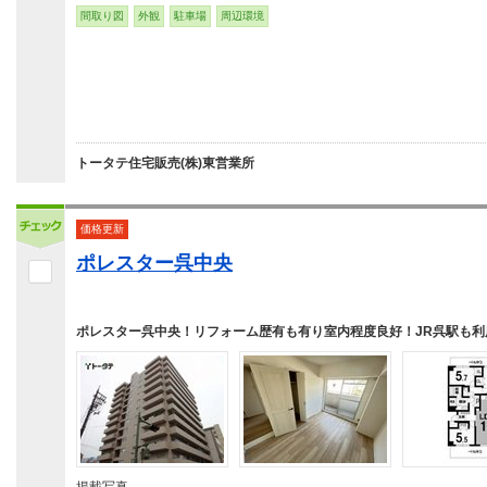
間取り図
外観
駐車場
周辺環境
トータテ住宅販売(株)東営業所
価格更新
ポレスター呉中央
ポレスター呉中央！リフォーム歴有も有り室内程度良好！JR呉駅も利