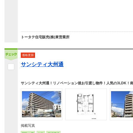
トータテ住宅販売(株)東営業所
価格更新
サンシティ大州通
サンシティ大州通！リノベーション後お引渡し物件！人気の3LDK！
掲載写真