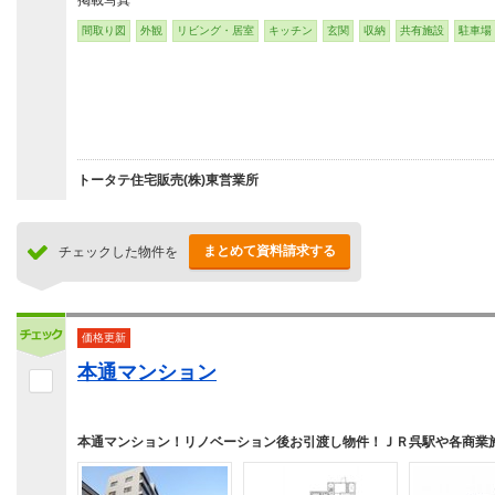
掲載写真
間取り図
外観
リビング・居室
キッチン
玄関
収納
共有施設
駐車場
トータテ住宅販売(株)東営業所
まとめて資料請求する
チェックした物件を
価格更新
本通マンション
本通マンション！リノベーション後お引渡し物件！ＪＲ呉駅や各商業