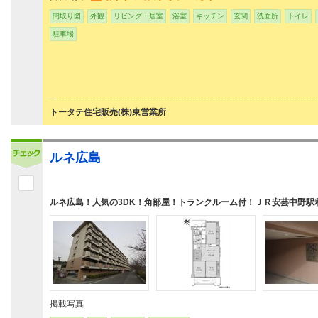
間取り図
外観
リビング・居室
浴室
キッチン
玄関
洗面所
トイレ
駐車場
トータテ住宅販売(株)東営業所
ルネ広島
ルネ広島！人気の3DK！角部屋！トランクルーム付！ＪＲ安芸中野駅
掲載写真