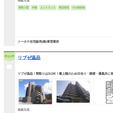
掲載写真
間取り図
外観
エントランス
周辺環境
その他現地
トータテ住宅販売(株)東営業所
リブゼ温品
リブゼ温品！間取りは3LDK！最上階のため日当り・眺望・通風共に
掲載写真