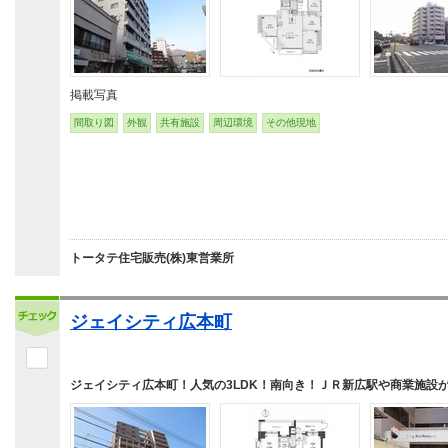
掲載写真
間取り図
外観
共有施設
周辺環境
その他現地
トータテ住宅販売(株)東営業所
ジェイシティ広本町
ジェイシティ広本町！人気の3LDK！南向き！ＪＲ新広駅や商業施設