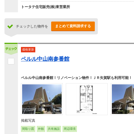
トータテ住宅販売(株)東営業所
まとめて資料請求する
チェックした物件を
価格更新
ペルル中山南参番館
ペルル中山南参番館！リノベーション物件！ＪＲ矢賀駅も利用可能！
掲載写真
間取り図
外観
共有施設
周辺環境