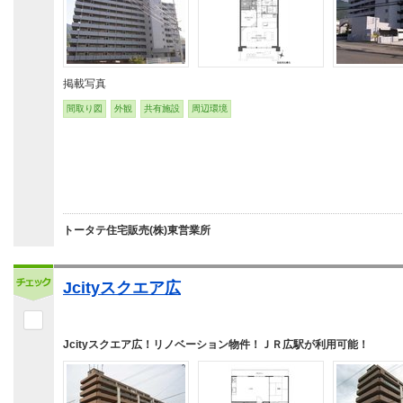
掲載写真
間取り図
外観
共有施設
周辺環境
トータテ住宅販売(株)東営業所
Jcityスクエア広
Jcityスクエア広！リノベーション物件！ＪＲ広駅が利用可能！