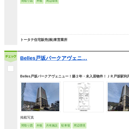
間取り図
外観
周辺環境
トータテ住宅販売(株)東営業所
Belles戸坂パークアヴェニ…
Belles戸坂パークアヴェニュー！築２年・未入居物件！ＪＲ戸坂駅利
掲載写真
間取り図
外観
共有施設
駐車場
周辺環境