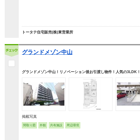
トータテ住宅販売(株)東営業所
グランドメゾン中山
グランドメゾン中山！リノベーション後お引渡し物件！人気の3LDK
掲載写真
間取り図
外観
共有施設
周辺環境