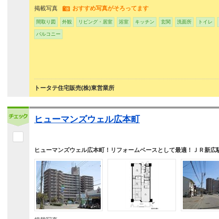
掲載写真
おすすめ写真がそろってます
間取り図
外観
リビング・居室
浴室
キッチン
玄関
洗面所
トイレ
バルコニー
トータテ住宅販売(株)東営業所
ヒューマンズウェル広本町
ヒューマンズウェル広本町！リフォームベースとして最適！ＪＲ新広