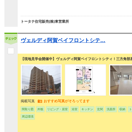
トータテ住宅販売(株)東営業所
ヴェルディ阿賀ベイフロントシテ…
【現地見学会開催中】ヴェルディ阿賀ベイフロントシティ！三方角部
掲載写真
おすすめ写真がそろってます
間取り図
外観
リビング・居室
浴室
キッチン
玄関
洗面所
収納
ト
周辺環境