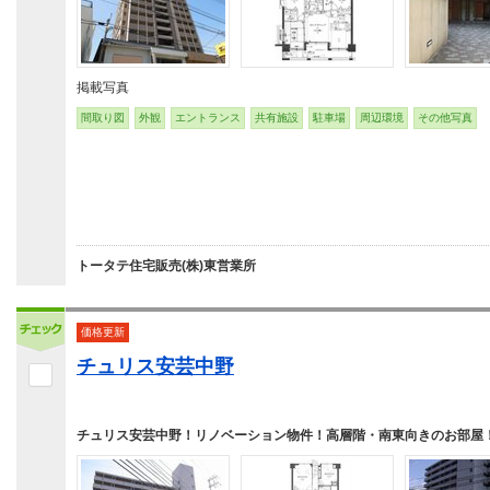
掲載写真
間取り図
外観
エントランス
共有施設
駐車場
周辺環境
その他写真
トータテ住宅販売(株)東営業所
価格更新
チュリス安芸中野
チュリス安芸中野！リノベーション物件！高層階・南東向きのお部屋