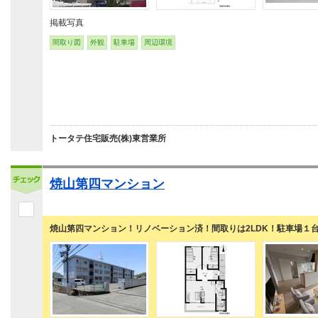
掲載写真
間取り図
外観
駐車場
周辺環境
トータテ住宅販売(株)東営業所
焼山第四マンション
焼山第四マンション！リノベーション済！間取りは2LDK！駐車場１