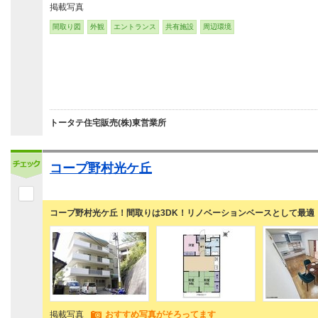
掲載写真
間取り図
外観
エントランス
共有施設
周辺環境
トータテ住宅販売(株)東営業所
コープ野村光ケ丘
コープ野村光ケ丘！間取りは3DK！リノベーションベースとして最適
掲載写真
おすすめ写真がそろってます