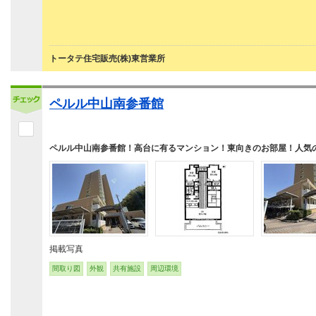
トータテ住宅販売(株)東営業所
ペルル中山南参番館
ペルル中山南参番館！高台に有るマンション！東向きのお部屋！人気の
掲載写真
間取り図
外観
共有施設
周辺環境