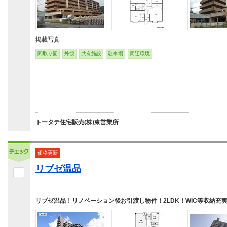
掲載写真
間取り図
外観
共有施設
駐車場
周辺環境
トータテ住宅販売(株)東営業所
価格更新
リブゼ温品
リブゼ温品！リノベーション後お引渡し物件！2LDK！WIC等収納充