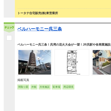
トータテ住宅販売(株)東営業所
ベルハーモニー呉三条
ベルハーモニー呉三条！呉湾の花火大会が一望！JR呉駅や各商業施設
掲載写真
間取り図
外観
共有施設
駐車場
周辺環境