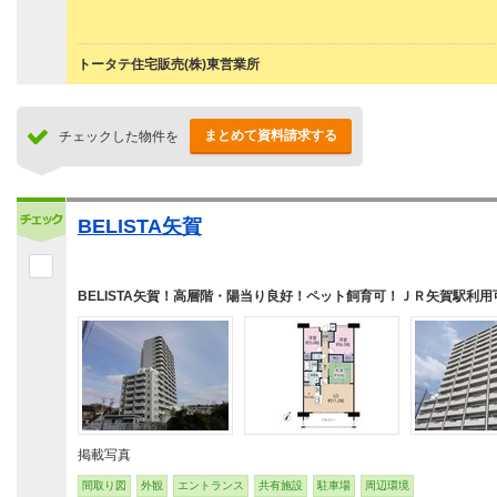
トータテ住宅販売(株)東営業所
まとめて資料請求する
チェックした物件を
BELISTA矢賀
BELISTA矢賀！高層階・陽当り良好！ペット飼育可！ＪＲ矢賀駅利用
掲載写真
間取り図
外観
エントランス
共有施設
駐車場
周辺環境