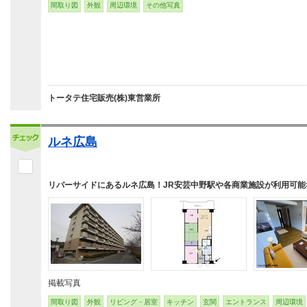
間取り図
外観
周辺環境
その他写真
トータテ住宅販売(株)東営業所
ルネ広島
リバーサイドにあるルネ広島！JR安芸中野駅や各商業施設が利用可能
掲載写真
間取り図
外観
リビング・居室
キッチン
玄関
エントランス
周辺環境