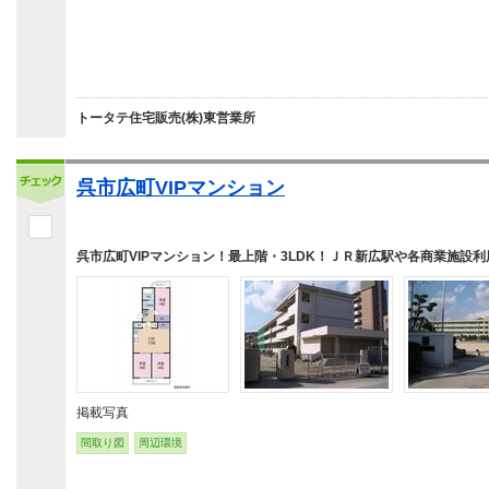
トータテ住宅販売(株)東営業所
呉市広町VIPマンション
呉市広町VIPマンション！最上階・3LDK！ＪＲ新広駅や各商業施設利
掲載写真
間取り図
周辺環境