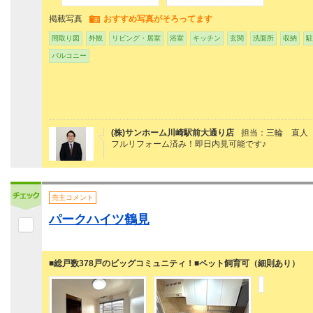
掲載写真
おすすめ写真がそろってます
間取り図
外観
リビング・居室
浴室
キッチン
玄関
洗面所
収納
駐
バルコニー
(株)サンホーム川崎駅前大通り店
担当：三輪 直人
フルリフォーム済み！即日内見可能です♪
売主コメント
パークハイツ鶴見
■総戸数378戸のビッグコミュニティ！■ペット飼育可（細則あり）