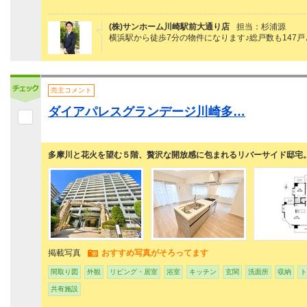
(株)サンホーム川崎駅前大通り店
担当：杉浦源
横浜駅から徒歩7分の物件になります♪総戸数も147
売主コメント
ダイアパレスグランデージ川崎多…
多摩川と花火を望む５階、贅沢な開放感に包まれるリバーサイド邸宅
掲載写真
おすすめ写真がそろってます
間取り図
外観
リビング・居室
浴室
キッチン
玄関
洗面所
収納
ト
共有施設