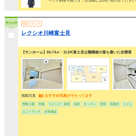
ペット飼育可能です！お気軽にお問い合わせください
売主コメント
レクシオ川崎富士見
【サンホーム】60.74㎡・2LDK富士見公園隣接の落ち着いた住環境
掲載写真
おすすめ写真がそろってます
間取り図
外観
リビング・居室
浴室
キッチン
玄関
洗面所
トイレ
エントランス
共有施設