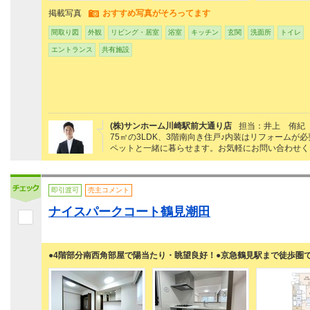
掲載写真
おすすめ写真がそろってます
間取り図
外観
リビング・居室
浴室
キッチン
玄関
洗面所
トイレ
エントランス
共有施設
(株)サンホーム川崎駅前大通り店
担当：井上 侑紀
75㎡の3LDK、3階南向き住戸♪内装はリフォーム
ペットと一緒に暮らせます。お気軽にお問い合わせく
即引渡可
売主コメント
ナイスパークコート鶴見潮田
●4階部分南西角部屋で陽当たり・眺望良好！●京急鶴見駅まで徒歩圏で