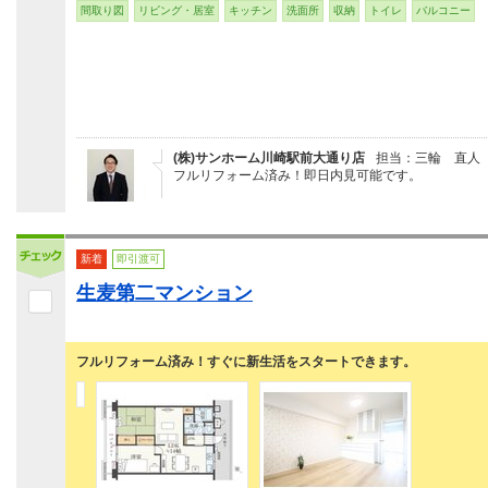
間取り図
リビング・居室
キッチン
洗面所
収納
トイレ
バルコニー
(株)サンホーム川崎駅前大通り店
担当：三輪 直人
フルリフォーム済み！即日内見可能です。
新着
即引渡可
生麦第二マンション
フルリフォーム済み！すぐに新生活をスタートできます。