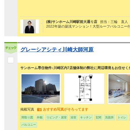
(株)サンホーム川崎駅前大通り店
担当：三輪 直人
2022年築の築浅マンション！大型ルーフバルコニー
グレーシアシティ川崎大師河原
サンホーム専任物件♪川崎区内7店舗体制の弊社に周辺環境もお任せく
掲載写真
おすすめ写真がそろってます
間取り図
外観
リビング・居室
浴室
キッチン
玄関
洗面所
トイレ
バルコニー