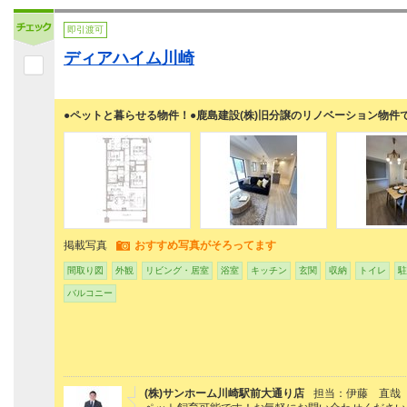
即引渡可
ディアハイム川崎
●ペットと暮らせる物件！●鹿島建設(株)旧分譲のリノベーション物件
掲載写真
おすすめ写真がそろってます
間取り図
外観
リビング・居室
浴室
キッチン
玄関
収納
トイレ
駐
バルコニー
(株)サンホーム川崎駅前大通り店
担当：伊藤 直哉