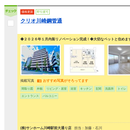
価格更新
即引渡可
クリオ川崎鋼管通
◆２０２６年１月内装リノベーション完成！◆大切なペットと住めま
掲載写真
おすすめ写真がそろってます
間取り図
外観
リビング・居室
浴室
キッチン
玄関
洗面所
トイレ
エントランス
バルコニー
(株)サンホーム川崎駅前大通り店
担当：加藤・石川