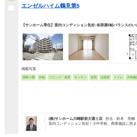
エンゼルハイム鶴見第5
【サンホーム専任】室内コンディション良好♪各部屋6帖バランスのい
掲載写真
間取り図
外観
リビング・居室
キッチン
玄関
洗面所
トイレ
共有施
(株)サンホーム川崎駅前大通り店
担当：鈴木 亮輔
室内コンディション良好！小中学校、商業施設に恵ま