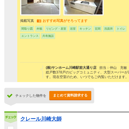
掲載写真
おすすめ写真がそろってます
間取り図
外観
リビング・居室
浴室
キッチン
玄関
洗面所
トイレ
エントランス
共有施設
(株)サンホーム川崎駅前大通り店
担当：仲山 充敏
総戸数378戸のビッグコミュニティ、大型スーパー
す。現在空室のため、いつでもご内覧いただけます。
まとめて資料請求する
チェックした物件を
クレール川崎大師