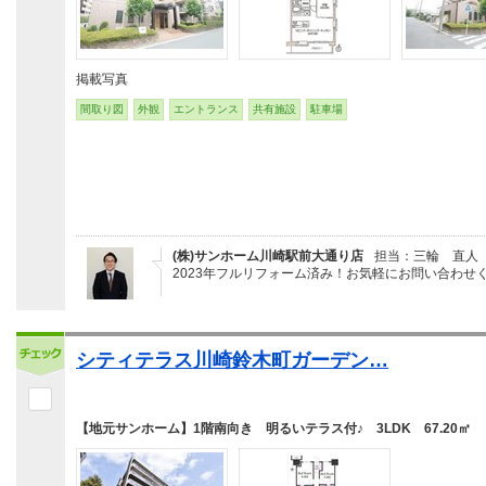
掲載写真
間取り図
外観
エントランス
共有施設
駐車場
(株)サンホーム川崎駅前大通り店
担当：三輪 直人
2023年フルリフォーム済み！お気軽にお問い合わせ
シティテラス川崎鈴木町ガーデン…
【地元サンホーム】1階南向き 明るいテラス付♪ 3LDK 67.20㎡