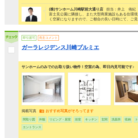
(株)サンホーム川崎駅前大通り店
担当：井上 侑紀
富士見公園に隣接し、また大型商業施設もある住環境
く空家になりますので、ご都合の良い日時にて、ご見
即引渡可
売主コメント
ガーラレジデンス川崎プルミエ
サンホームのみでのお取り扱い物件！空室の為、即日内見可能です♪
掲載写真
おすすめ写真がそろってます
間取り図
外観
リビング・居室
浴室
キッチン
玄関
洗面所
収納
ト
エントランス