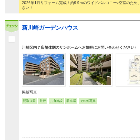
2026年1月リフォーム完成！約9.9ｍのワイドバルコニー♪空室の
さい！
新川崎ガーデンハウス
川崎区内７店舗体制のサンホームへお気軽にお問い合わせください♪
掲載写真
間取り図
外観
共有施設
駐車場
その他写真