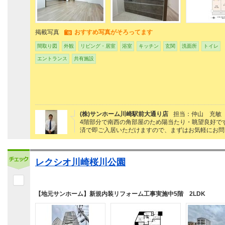
掲載写真
おすすめ写真がそろってます
間取り図
外観
リビング・居室
浴室
キッチン
玄関
洗面所
トイレ
エントランス
共有施設
(株)サンホーム川崎駅前大通り店
担当：仲山 充敏
4階部分で南西の角部屋のため陽当たり・眺望良好で
済で即ご入居いただけますので、まずはお気軽にお問
レクシオ川崎桜川公園
【地元サンホーム】新規内装リフォーム工事実施中5階 2LDK