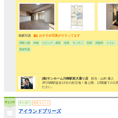
掲載写真
おすすめ写真がそろってます
間取り図
外観
リビング・居室
浴室
キッチン
玄関
洗面所
トイレ
眺望写真
(株)サンホーム川崎駅前大通り店
担当：山科 優人
JR川崎駅徒歩12分の好立地！最上階、13階建ての
ださい。
即引渡可
売主コメント
アイランドブリーズ