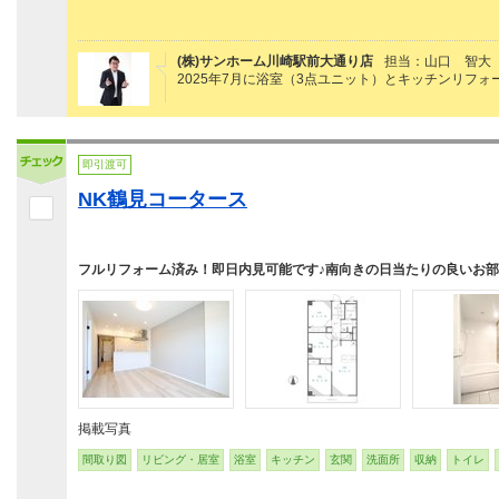
(株)サンホーム川崎駅前大通り店
担当：山口 智大
2025年7月に浴室（3点ユニット）とキッチンリフ
即引渡可
NK鶴見コータース
フルリフォーム済み！即日内見可能です♪南向きの日当たりの良いお
掲載写真
間取り図
リビング・居室
浴室
キッチン
玄関
洗面所
収納
トイレ