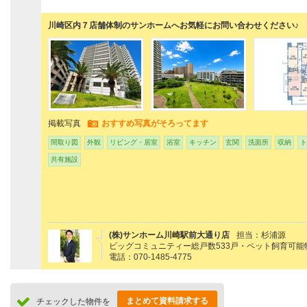
川崎区内７店舗体制のサンホームへお気軽にお問い合わせください♪
掲載写真
おすすめ写真がそろってます
間取り図
外観
リビング・居室
浴室
キッチン
玄関
洗面所
収納
ト
共有施設
(株)サンホーム川崎駅前大通り店
担当：杉浦源
ビッグコミュニティー総戸数533戸・ペット飼育可
電話：070-1485-4775
まとめて資料請求する
チェックした物件を