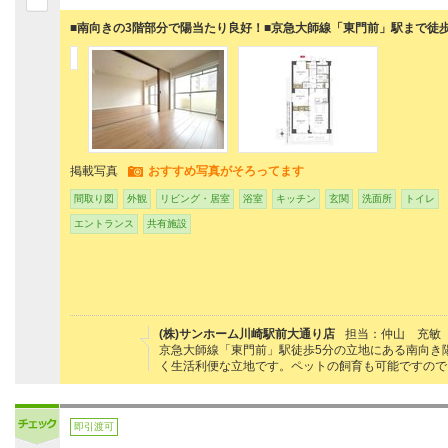
■南向きの3階部分で陽当たり良好！■京急大師線「東門前」駅まで徒歩
掲載写真
おすすめ写真がそろってます
間取り図
外観
リビング・居室
浴室
キッチン
玄関
洗面所
トイレ
エントランス
共有施設
(株)サンホーム川崎駅前大通り店
担当：仲山 充敏
京急大師線「東門前」駅徒歩5分の立地にある南向き
く生活利便な立地です。ペットの飼育も可能ですので
即引渡可