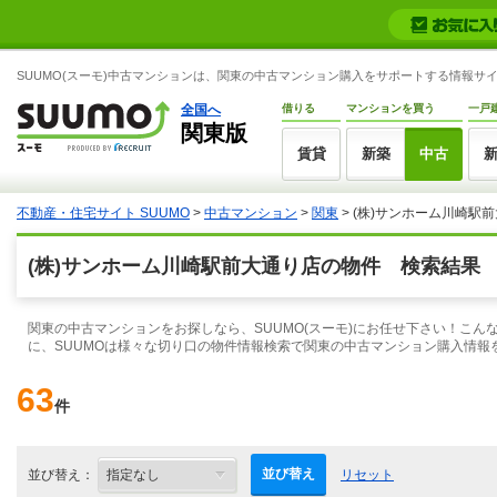
SUUMO(スーモ)中古マンションは、関東の中古マンション購入をサポートする情報サ
全国へ
借りる
マンションを買う
一戸
関東版
賃貸
新築
中古
不動産・住宅サイト SUUMO
>
中古マンション
>
関東
> (株)サンホーム川崎駅
(株)サンホーム川崎駅前大通り店の物件 検索結果
関東の中古マンションをお探しなら、SUUMO(スーモ)にお任せ下さい！こ
に、SUUMOは様々な切り口の物件情報検索で関東の中古マンション購入情報
63
件
並び替え
並び替え：
リセット