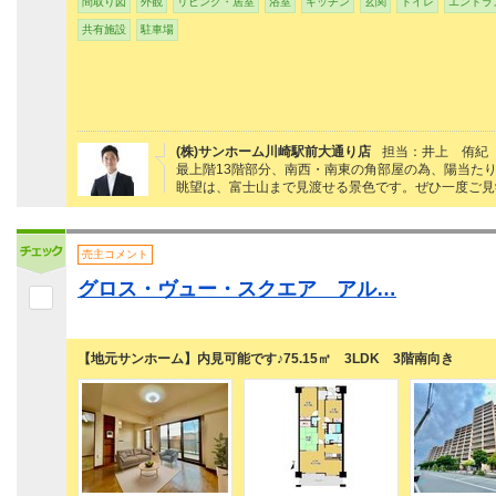
間取り図
外観
リビング・居室
浴室
キッチン
玄関
トイレ
エントラ
共有施設
駐車場
(株)サンホーム川崎駅前大通り店
担当：井上 侑紀
最上階13階部分、南西・南東の角部屋の為、陽当たり
眺望は、富士山まで見渡せる景色です。ぜひ一度ご見
売主コメント
グロス・ヴュー・スクエア アル…
【地元サンホーム】内見可能です♪75.15㎡ 3LDK 3階南向き