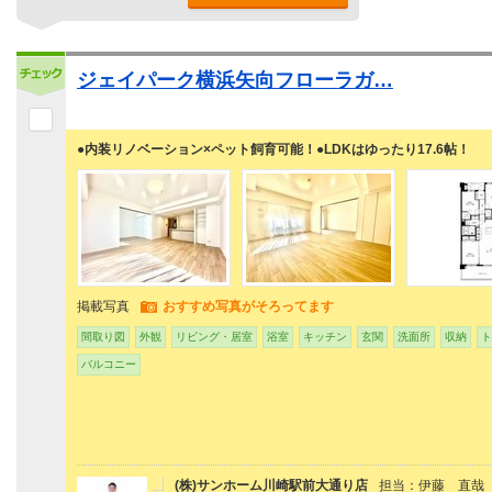
ジェイパーク横浜矢向フローラガ…
●内装リノベーション×ペット飼育可能！●LDKはゆったり17.6帖！
掲載写真
おすすめ写真がそろってます
間取り図
外観
リビング・居室
浴室
キッチン
玄関
洗面所
収納
ト
バルコニー
(株)サンホーム川崎駅前大通り店
担当：伊藤 直哉