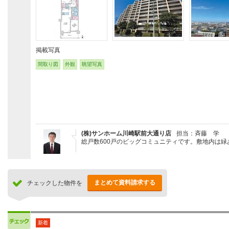
掲載写真
間取り図
外観
眺望写真
(株)サンホーム川崎駅前大通り店
担当：斉藤 学
総戸数600戸のビッグコミュニティです。敷地内は
まとめて資料請求する
チェックした物件を
新着