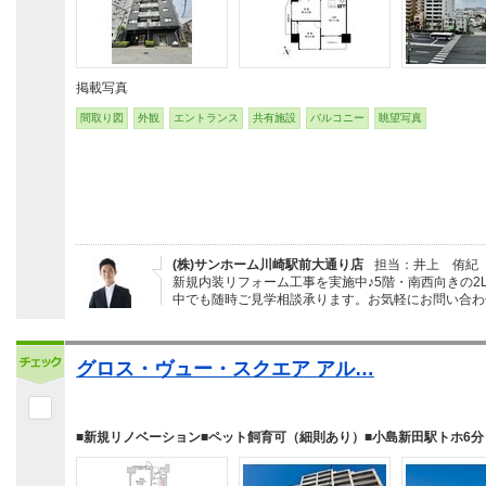
掲載写真
間取り図
外観
エントランス
共有施設
バルコニー
眺望写真
(株)サンホーム川崎駅前大通り店
担当：井上 侑紀
新規内装リフォーム工事を実施中♪5階・南西向きの
中でも随時ご見学相談承ります。お気軽にお問い合わ
グロス・ヴュー・スクエア アル…
■新規リノベーション■ペット飼育可（細則あり）■小島新田駅トホ6分