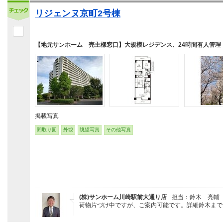
リジェンヌ京町2号棟
【地元サンホーム 売主様窓口】大規模レジデンス、24時間有人管理
掲載写真
間取り図
外観
眺望写真
その他写真
(株)サンホーム川崎駅前大通り店
担当：鈴木 亮輔
荷物片づけ中ですが、ご案内可能です。詳細鈴木まで