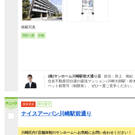
掲載写真
間取り図
外観
(株)サンホーム川崎駅前大通り店
担当：井上 侑紀
住友不動産旧分譲の築浅マンション♪川崎大師駅・鈴
ペット飼育可（制限有）、ぜひ一度ご見学ください。
価格更新
即引渡可
ナイスアーバン川崎駅前通り
川崎区内7店舗体制のサンホームへお気軽にお問い合わせください！