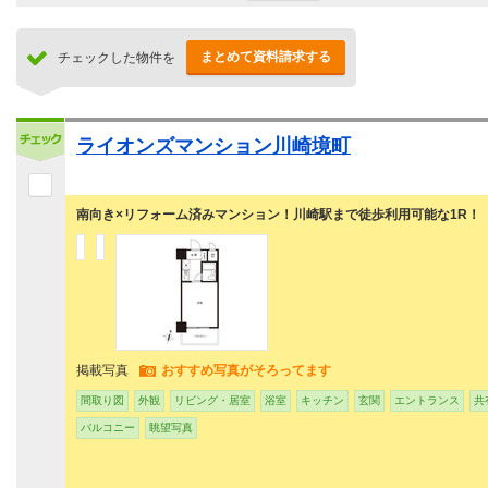
まとめて資料請求する
チェックした物件を
ライオンズマンション川崎境町
南向き×リフォーム済みマンション！川崎駅まで徒歩利用可能な1R！
掲載写真
おすすめ写真がそろってます
間取り図
外観
リビング・居室
浴室
キッチン
玄関
エントランス
共
バルコニー
眺望写真