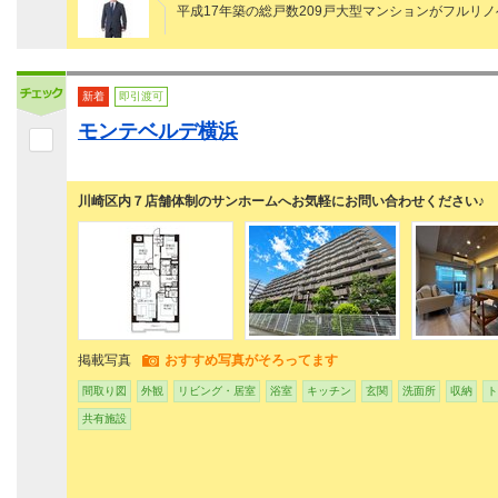
平成17年築の総戸数209戸大型マンションがフル
新着
即引渡可
モンテベルデ横浜
川崎区内７店舗体制のサンホームへお気軽にお問い合わせください♪
掲載写真
おすすめ写真がそろってます
間取り図
外観
リビング・居室
浴室
キッチン
玄関
洗面所
収納
ト
共有施設