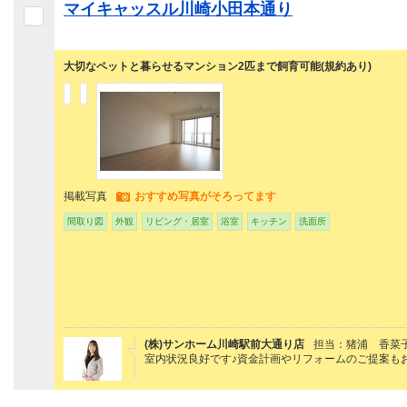
マイキャッスル川崎小田本通り
大切なペットと暮らせるマンション2匹まで飼育可能(規約あり)
掲載写真
おすすめ写真がそろってます
間取り図
外観
リビング・居室
浴室
キッチン
洗面所
(株)サンホーム川崎駅前大通り店
担当：猪浦 香菜
室内状況良好です♪資金計画やリフォームのご提案も