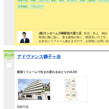
間取り図
外観
リビング・居室
浴室
キッチン
玄関
洗面所
エントラ
共有施設
バルコニー
(株)サンホーム川崎駅前大通り店
担当：井上 侑紀
西側公園に面し、遮る建物が無く、眺望良い◎です。京
お好きにリフォーム施せますので、お気軽にお問い合
アドヴァンス獅子ヶ谷
新規リフォームで生まれ変わるゆとりの3LDK
掲載写真