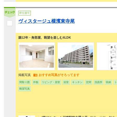
即引渡可
ヴィスタージュ横濱東寺尾
築12年・角部屋、眺望を楽しむ4LDK
掲載写真
おすすめ写真がそろってます
間取り図
外観
リビング・居室
浴室
キッチン
玄関
洗面所
収納
ト
眺望写真