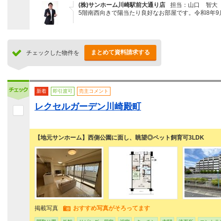
(株)サンホーム川崎駅前大通り店
担当：山口 智大
5階南西向きで陽当たり良好なお部屋です。令和8年
まとめて資料請求する
チェックした物件を
新着
即引渡可
売主コメント
レクセルガーデン川崎殿町
【地元サンホーム】西側公園に面し、眺望◎ペット飼育可3LDK
掲載写真
おすすめ写真がそろってます