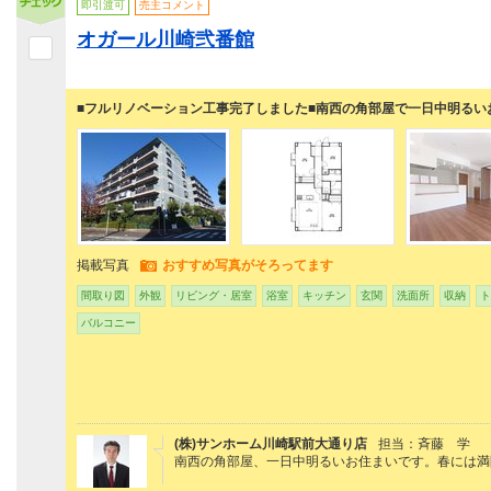
即引渡可
売主コメント
オガール川崎弐番館
■フルリノベーション工事完了しました■南西の角部屋で一日中明るい
掲載写真
おすすめ写真がそろってます
間取り図
外観
リビング・居室
浴室
キッチン
玄関
洗面所
収納
ト
バルコニー
(株)サンホーム川崎駅前大通り店
担当：斉藤 学
南西の角部屋、一日中明るいお住まいです。春には満