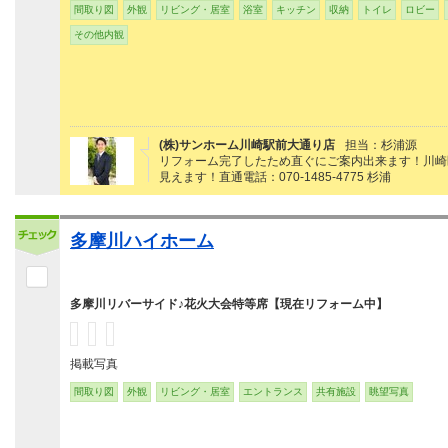
間取り図
外観
リビング・居室
浴室
キッチン
収納
トイレ
ロビー
その他内観
(株)サンホーム川崎駅前大通り店
担当：杉浦源
リフォーム完了したため直ぐにご案内出来ます！川崎
見えます！直通電話：070-1485-4775 杉浦
多摩川ハイホーム
多摩川リバーサイド♪花火大会特等席【現在リフォーム中】
掲載写真
間取り図
外観
リビング・居室
エントランス
共有施設
眺望写真