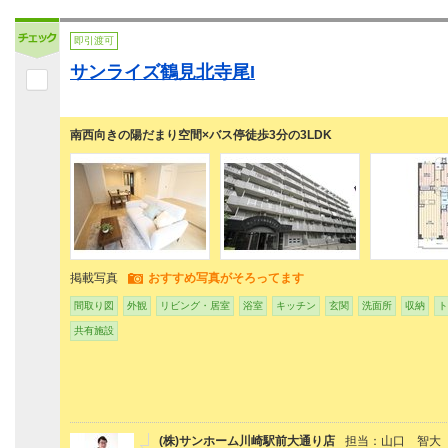
即引渡可
サンライズ鶴見北寺尾I
南西向きの陽だまり空間×バス停徒歩3分の3LDK
掲載写真
おすすめ写真がそろってます
間取り図
外観
リビング・居室
浴室
キッチン
玄関
洗面所
収納
ト
共有施設
(株)サンホーム川崎駅前大通り店
担当：山口 智大