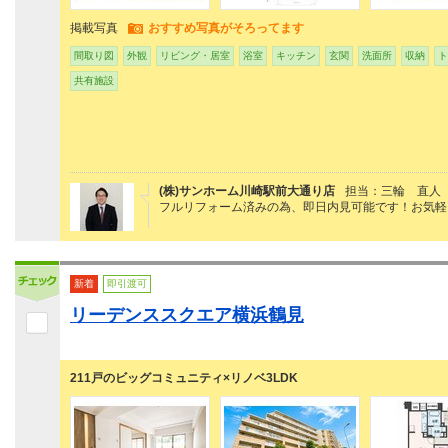
掲載写真
おすすめ写真がそろってます
間取り図
外観
リビング・居室
浴室
キッチン
玄関
洗面所
収納
ト
共有施設
(株)サンホーム川崎駅前大通り店
担当：三輪 直人
フルリフォーム済みの為、即日内見可能です！お気軽
新着
即引渡可
リーデンススクエア横浜鶴見
211戸のビッグコミュニティ×リノベ3LDK