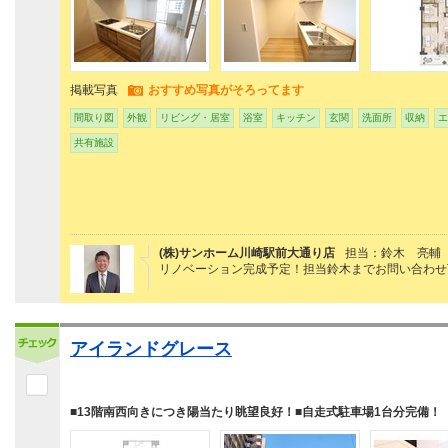
掲載写真
おすすめ写真がそろってます
間取り図
外観
リビング・居室
浴室
キッチン
玄関
洗面所
収納
エ
共有施設
(株)サンホーム川崎駅前大通り店
担当：鈴木 亮輔
リノベーション完成予定！担当鈴木までお問い合わせ
アイランドグレース
■13階南西向きにつき陽当たり眺望良好！■自走式駐車場1台分完備！