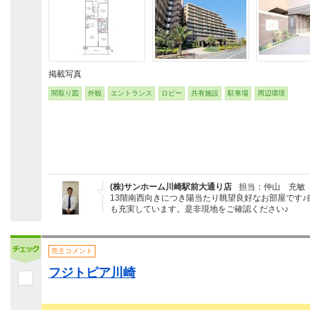
掲載写真
間取り図
外観
エントランス
ロビー
共有施設
駐車場
周辺環境
(株)サンホーム川崎駅前大通り店
担当：仲山 充敏
13階南西向きにつき陽当たり眺望良好なお部屋です♪
も充実しています。是非現地をご確認ください♪
売主コメント
フジトピア川崎