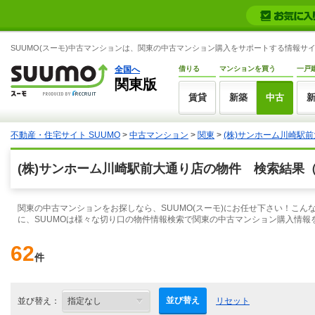
SUUMO(スーモ)中古マンションは、関東の中古マンション購入をサポートする情報サ
全国へ
借りる
マンションを買う
一戸
関東版
賃貸
新築
中古
不動産・住宅サイト SUUMO
>
中古マンション
>
関東
>
(株)サンホーム川崎駅
(株)サンホーム川崎駅前大通り店の物件 検索結果
関東の中古マンションをお探しなら、SUUMO(スーモ)にお任せ下さい！こ
に、SUUMOは様々な切り口の物件情報検索で関東の中古マンション購入情報
62
件
並び替え
並び替え：
リセット