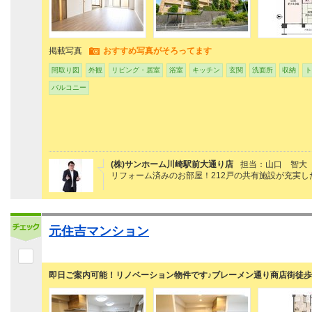
掲載写真
おすすめ写真がそろってます
間取り図
外観
リビング・居室
浴室
キッチン
玄関
洗面所
収納
ト
バルコニー
(株)サンホーム川崎駅前大通り店
担当：山口 智大
リフォーム済みのお部屋！212戸の共有施設が充実
元住吉マンション
即日ご案内可能！リノベーション物件です♪ブレーメン通り商店街徒