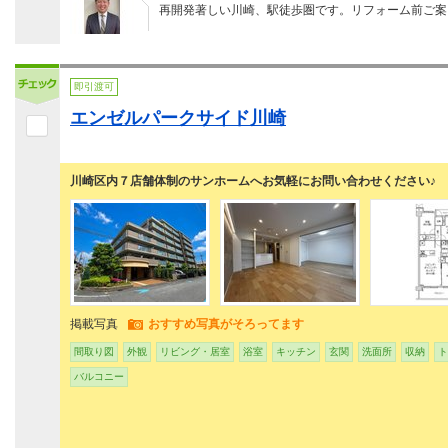
再開発著しい川崎、駅徒歩圏です。リフォーム前ご案
即引渡可
エンゼルパークサイド川崎
川崎区内７店舗体制のサンホームへお気軽にお問い合わせください♪
掲載写真
おすすめ写真がそろってます
間取り図
外観
リビング・居室
浴室
キッチン
玄関
洗面所
収納
ト
バルコニー