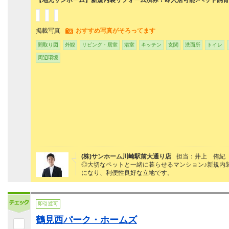
【地元サンホーム】新規内装リフォーム済み！即入居可能♪ペット飼
掲載写真
おすすめ写真がそろってます
間取り図
外観
リビング・居室
浴室
キッチン
玄関
洗面所
トイレ
周辺環境
(株)サンホーム川崎駅前大通り店
担当：井上 侑紀
◎大切なペットと一緒に暮らせるマンション♪新規内
になり、利便性良好な立地です。
即引渡可
鶴見西パーク・ホームズ