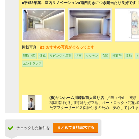
■平成8年築、室内リノベーション■南西向きにつき陽当たり良好です
掲載写真
おすすめ写真がそろってます
間取り図
外観
リビング・居室
浴室
キッチン
玄関
洗面所
収納
ト
エントランス
(株)サンホーム川崎駅前大通り店
担当：仲山 充敏
2駅5路線が利用可能な好立地、オートロック・宅配
たアフターサービス保証付きのため、安心してお住ま
まとめて資料請求する
チェックした物件を