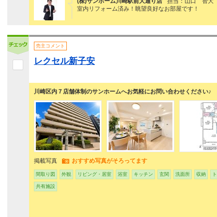
(株)サンホーム川崎駅前大通り店
担当：山口 智大
室内リフォーム済み！眺望良好なお部屋です！
売主コメント
レクセル新子安
川崎区内７店舗体制のサンホームへお気軽にお問い合わせください♪
掲載写真
おすすめ写真がそろってます
間取り図
外観
リビング・居室
浴室
キッチン
玄関
洗面所
収納
ト
共有施設