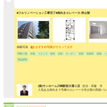
■フルリノベーション工事完了■南向きエレベータ-停止階
掲載写真
おすすめ写真がそろってます
間取り図
外観
リビング・居室
浴室
キッチン
玄関
洗面所
収納
ト
周辺環境
(株)サンホーム川崎駅前大通り店
担当：斉藤 学
人気ある南向き３号棟のエレベータ停止階の両面バル