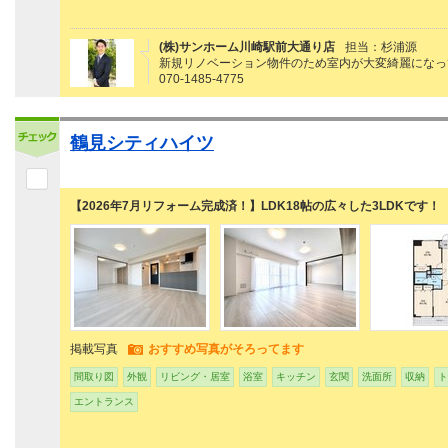
(株)サンホーム川崎駅前大通り店
担当：杉浦源
新規リノベーション物件のため室内が大変綺麗になっ
070-1485-4775
鶴見シティハイツ
【2026年7月リフォーム完成済！】LDK18帖の広々した3LDKです！
掲載写真
おすすめ写真がそろってます
間取り図
外観
リビング・居室
浴室
キッチン
玄関
洗面所
収納
ト
エントランス