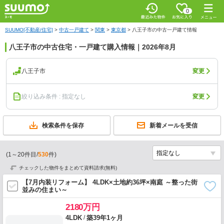
0
SUUMO[不動産/住宅]
>
中古一戸建て
>
関東
>
東京都
>
八王子市の中古一戸建て情報
八王子市の中古住宅・一戸建て購入情報｜2026年8月
八王子市
変更
絞り込み条件 : 指定なし
変更
検索条件を保存
新着メールを受信
(
1
～
20
件目/
530
件)
チェックした物件をまとめて資料請求(無料)
【7月内装リフォーム】 4LDK×土地約36坪×南庭 ～整った街
並みの住まい～
2180万円
/
4LDK
築39年1ヶ月