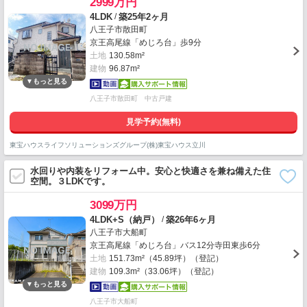
2999万円
/
4LDK
築25年2ヶ月
八王子市散田町
京王高尾線「めじろ台」歩9分
土地
130.58m²
建物
96.87m²
八王子市散田町 中古戸建
見学予約(無料)
東宝ハウスライフソリューションズグループ(株)東宝ハウス立川
水回りや内装をリフォーム中。安心と快適さを兼ね備えた住
空間。３LDKです。
3099万円
/
4LDK+S（納戸）
築26年6ヶ月
八王子市大船町
京王高尾線「めじろ台」バス12分寺田東歩6分
土地
151.73m²（45.89坪）（登記）
建物
109.3m²（33.06坪）（登記）
八王子市大船町