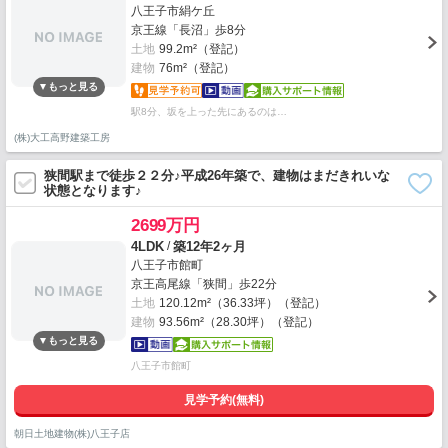
八王子市絹ケ丘
京王線「長沼」歩8分
土地
99.2m²（登記）
建物
76m²（登記）
駅8分、坂を上った先にあるのは…
(株)大工高野建築工房
狭間駅まで徒歩２２分♪平成26年築で、建物はまだきれいな
状態となります♪
2699万円
/
4LDK
築12年2ヶ月
八王子市館町
京王高尾線「狭間」歩22分
土地
120.12m²（36.33坪）（登記）
建物
93.56m²（28.30坪）（登記）
八王子市館町
見学予約(無料)
朝日土地建物(株)八王子店