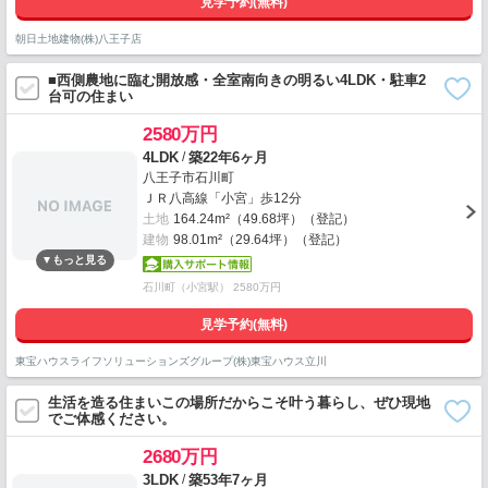
見学予約(無料)
朝日土地建物(株)八王子店
■西側農地に臨む開放感・全室南向きの明るい4LDK・駐車2
台可の住まい
2580万円
/
4LDK
築22年6ヶ月
八王子市石川町
ＪＲ八高線「小宮」歩12分
土地
164.24m²（49.68坪）（登記）
建物
98.01m²（29.64坪）（登記）
石川町（小宮駅） 2580万円
見学予約(無料)
東宝ハウスライフソリューションズグループ(株)東宝ハウス立川
生活を造る住まいこの場所だからこそ叶う暮らし、ぜひ現地
でご体感ください。
2680万円
/
3LDK
築53年7ヶ月