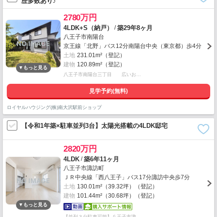
歴多数あり♪
2780万円
/
4LDK+S（納戸）
築29年8ヶ月
八王子市南陽台
京王線「北野」バス12分南陽台中央（東京都）歩4分
土地
231.01m²（登記）
建物
120.89m²（登記）
八王子市南陽台三丁目 広いお…
見学予約(無料)
ロイヤルハウジング(株)南大沢駅前ショップ
【令和1年築×駐車並列3台】太陽光搭載の4LDK邸宅
2820万円
/
4LDK
築6年11ヶ月
八王子市諏訪町
ＪＲ中央線「西八王子」バス17分諏訪中央歩7分
土地
130.01m²（39.32坪）（登記）
建物
101.44m²（30.68坪）（登記）
【並列３台駐車可能】八王子市諏…