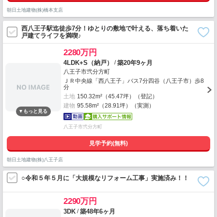
朝日土地建物(株)橋本支店
西八王子駅迄徒歩7分！ゆとりの敷地で叶える、落ち着いた
戸建てライフを満喫♪
2280万円
/
4LDK+S（納戸）
築20年9ヶ月
八王子市弐分方町
ＪＲ中央線「西八王子」バス7分四谷（八王子市）歩8
分
土地
150.32m²（45.47坪）（登記）
建物
95.58m²（28.91坪）（実測）
八王子市弐分方町
見学予約(無料)
朝日土地建物(株)八王子店
○令和５年５月に「大規模なリフォーム工事」実施済み！！
2290万円
/
3DK
築48年6ヶ月