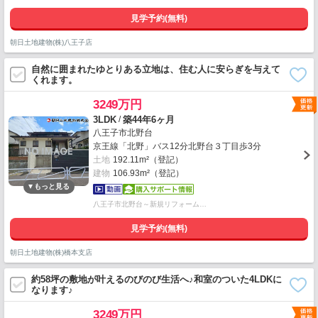
見学予約(無料)
朝日土地建物(株)八王子店
自然に囲まれたゆとりある立地は、住む人に安らぎを与えて
くれます。
3249万円
/
3LDK
築44年6ヶ月
八王子市北野台
京王線「北野」バス12分北野台３丁目歩3分
土地
192.11m²（登記）
建物
106.93m²（登記）
八王子市北野台～新規リフォーム…
見学予約(無料)
朝日土地建物(株)橋本支店
約58坪の敷地が叶えるのびのび生活へ♪和室のついた4LDKに
なります♪
3249万円