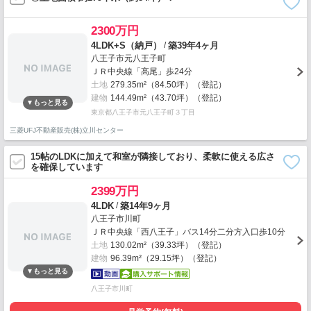
2300万円
/
4LDK+S（納戸）
築39年4ヶ月
八王子市元八王子町
ＪＲ中央線「高尾」歩24分
土地
279.35m²（84.50坪）（登記）
建物
144.49m²（43.70坪）（登記）
東京都八王子市元八王子町３丁目
三菱UFJ不動産販売(株)立川センター
15帖のLDKに加えて和室が隣接しており、柔軟に使える広さ
を確保しています
2399万円
/
4LDK
築14年9ヶ月
八王子市川町
ＪＲ中央線「西八王子」バス14分二分方入口歩10分
土地
130.02m²（39.33坪）（登記）
建物
96.39m²（29.15坪）（登記）
八王子市川町