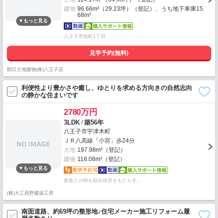
建物
96.66m²（29.23坪）（登記）、うち地下車庫15.
68m²
八王子市暁町1丁目
見学予約(無料)
朝日土地建物(株)八王子店
利便性より豊かさや癒し、ゆとりを求める方向きの自然志向
の静かな住まいです
2780万円
/
3LDK
築56年
八王子市宇津木町
ＪＲ八高線「小宮」歩24分
土地
197.98m²（登記）
建物
118.08m²（登記）
家族との時を刻み休息をもたらす…
(株)大工高野建築工房
南面道路、約69坪の整形地♪住宅メーカー施工リフォーム履