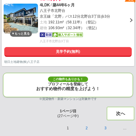
/
4LDK
築44年6ヶ月
八王子市北野台
京王線「北野」バス12分北野台3丁目歩3分
土地
192.11m²（58.11坪）（登記）
建物
106.93m²（32.34坪）（登記）
八王子市北野台3丁目
見学予約(無料)
朝日土地建物(株)八王子店
この物件もありかも！
プロフィールを登録して
おすすめ物件の精度を上げよう！
※賃貸物件・新築マンションは対象外です
1
ページ目
次へ
(
27
ページ中)
1
2
3
…