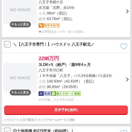
八王子市絹ケ丘
京王線「北野」歩14分
土地
96m²（登記）
建物
63.76m²（登記）
◆北野駅徒歩１４分・絹ヶ丘団地…
＼【八王子市専門！】ハウスドゥ 八王子駅北／
2298万円
/
3LDK+S（納戸）
築9年4ヶ月
八王子市川口町
ＪＲ中央線「八王子」バス24分桜株バス歩2分
土地
140.93m²（42.63坪）（登記）
建物
96.05m²（29.05坪）
中古戸建 八王子市川口町
見学予約(無料)
ハウスドゥ 八王子駅北ファミリアホームサービス(株)
◎土地面積 約279平米（約84坪）！