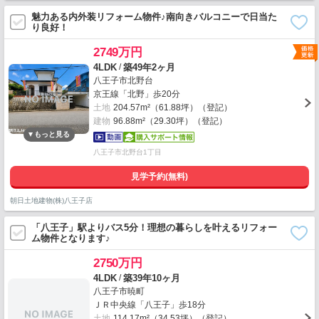
魅力ある内外装リフォーム物件♪南向きバルコニーで日当た
り良好！
2749万円
/
4LDK
築49年2ヶ月
八王子市北野台
京王線「北野」歩20分
土地
204.57m²（61.88坪）（登記）
建物
96.88m²（29.30坪）（登記）
八王子市北野台1丁目
見学予約(無料)
朝日土地建物(株)八王子店
「八王子」駅よりバス5分！理想の暮らしを叶えるリフォー
ム物件となります♪
2750万円
/
4LDK
築39年10ヶ月
八王子市暁町
ＪＲ中央線「八王子」歩18分
土地
114.17m²（34.53坪）（登記）