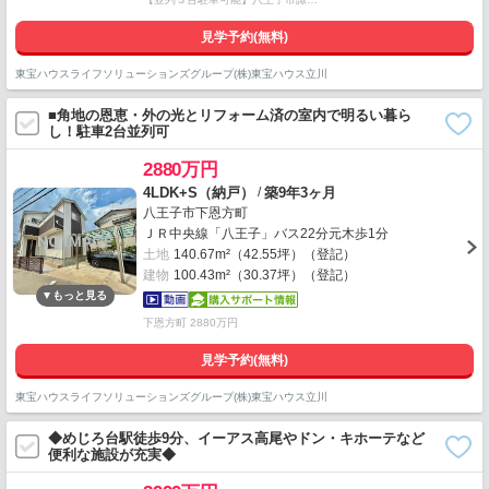
見学予約(無料)
東宝ハウスライフソリューションズグループ(株)東宝ハウス立川
■角地の恩恵・外の光とリフォーム済の室内で明るい暮ら
し！駐車2台並列可
2880万円
/
4LDK+S（納戸）
築9年3ヶ月
八王子市下恩方町
ＪＲ中央線「八王子」バス22分元木歩1分
土地
140.67m²（42.55坪）（登記）
建物
100.43m²（30.37坪）（登記）
下恩方町 2880万円
見学予約(無料)
東宝ハウスライフソリューションズグループ(株)東宝ハウス立川
◆めじろ台駅徒歩9分、イーアス高尾やドン・キホーテなど
便利な施設が充実◆