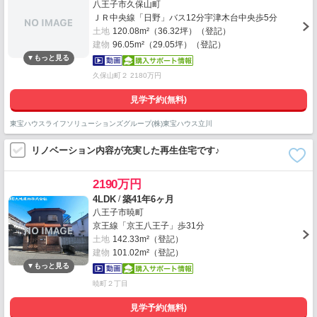
八王子市久保山町
ＪＲ中央線「日野」バス12分宇津木台中央歩5分
土地
120.08m²（36.32坪）（登記）
建物
96.05m²（29.05坪）（登記）
久保山町２ 2180万円
見学予約(無料)
東宝ハウスライフソリューションズグループ(株)東宝ハウス立川
リノベーション内容が充実した再生住宅です♪
2190万円
/
4LDK
築41年6ヶ月
八王子市暁町
京王線「京王八王子」歩31分
土地
142.33m²（登記）
建物
101.02m²（登記）
暁町２丁目
見学予約(無料)