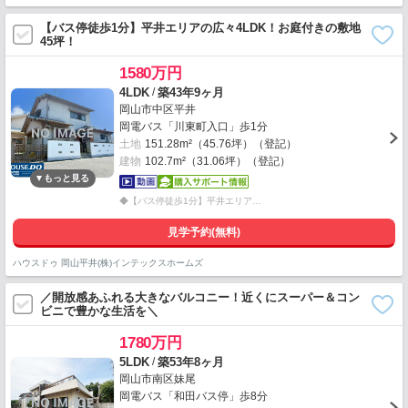
【バス停徒歩1分】平井エリアの広々4LDK！お庭付きの敷地
45坪！
1580万円
/
4LDK
築43年9ヶ月
岡山市中区平井
岡電バス「川東町入口」歩1分
土地
151.28m²（45.76坪）（登記）
建物
102.7m²（31.06坪）（登記）
◆【バス停徒歩1分】平井エリア…
見学予約(無料)
ハウスドゥ 岡山平井(株)インテックスホームズ
／開放感あふれる大きなバルコニー！近くにスーパー＆コン
ビニで豊かな生活を＼
1780万円
/
5LDK
築53年8ヶ月
岡山市南区妹尾
岡電バス「和田バス停」歩8分