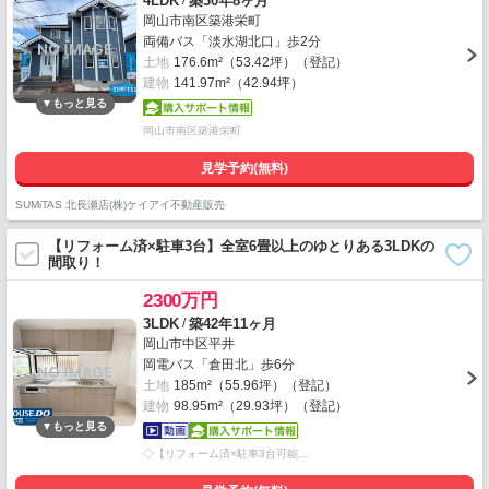
/
4LDK
築30年8ヶ月
岡山市南区築港栄町
両備バス「淡水湖北口」歩2分
土地
176.6m²（53.42坪）（登記）
建物
141.97m²（42.94坪）
岡山市南区築港栄町
見学予約(無料)
SUMiTAS 北長瀬店(株)ケイアイ不動産販売
【リフォーム済×駐車3台】全室6畳以上のゆとりある3LDKの
間取り！
2300万円
/
3LDK
築42年11ヶ月
岡山市中区平井
岡電バス「倉田北」歩6分
土地
185m²（55.96坪）（登記）
建物
98.95m²（29.93坪）（登記）
◇【リフォーム済×駐車3台可能…