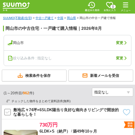
0
SUUMO[不動産/住宅]
>
中古一戸建て
>
中国
>
岡山県
>
岡山市の中古一戸建て情報
岡山市の中古住宅・一戸建て購入情報｜2026年8月
岡山市
変更
絞り込み条件 : 指定なし
変更
検索条件を保存
新着メールを受信
(
1
～
20
件目/
962
件)
チェックした物件をまとめて資料請求(無料)
敷地広々74坪×6SLDK陽当り良好な南向きリビングで開放的
な暮らしを！
730万円
/
6LDK+S（納戸）
築49年10ヶ月