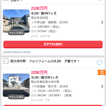
分あり！
2100万円
/
4LDK
築4年7ヶ月
岡山市北区宿
ＪＲ津山線「備前原」歩10分
土地
168.58m²（登記）
建物
97.6m²（登記）
北区宿 築浅戸建
見学予約(無料)
(株)後楽不動産本社営業部
西大寺中野 フルリフォームの3LDK 戸建です！
2250万円
/
3LDK
築32年1ヶ月
岡山市東区西大寺中野
ＪＲ赤穂線「西大寺」歩16分
土地
151m²（45.67坪）（登記）
建物
99.5m²（30.09坪）（実測）
西大寺中野 戸建