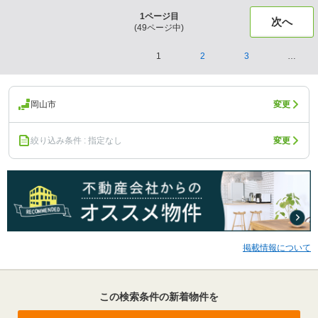
1
ページ目
次へ
(
49
ページ中)
1
2
3
…
岡山市
変更
絞り込み条件 : 指定なし
変更
掲載情報について
この検索条件の新着物件を