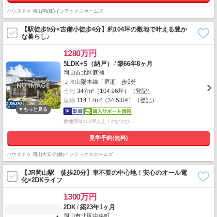
ハウスドゥ 岡山南(株)インテックスホームズ
【駅徒歩9分×吉備小徒歩4分】約104坪の敷地で叶える豊か
な暮らし♪
1280万円
/
5LDK+S（納戸）
築66年8ヶ月
岡山市北区庭瀬
ＪＲ山陽本線「庭瀬」歩9分
土地
347m²（104.96坪）（登記）
建物
114.17m²（34.53坪）（登記）
敷地面積100坪以上！のびのび…
見学予約(無料)
ハウスドゥ 岡山大安寺(株)インテックスホームズ
【JR岡山駅 徒歩20分】車不要の中心地！安心のオール電
化×2DKライフ
1300万円
/
2DK
築23年1ヶ月
岡山市北区中央町