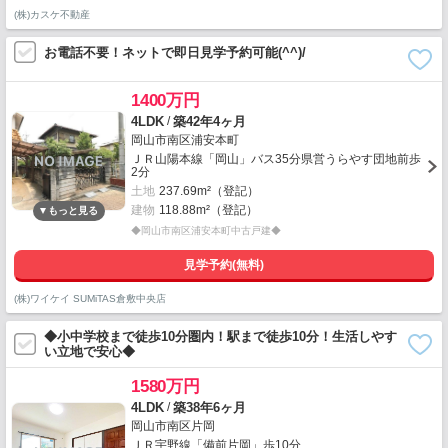
(株)カスケ不動産
お電話不要！ネットで即日見学予約可能(^^)/
1400万円
/
4LDK
築42年4ヶ月
岡山市南区浦安本町
ＪＲ山陽本線「岡山」バス35分県営うらやす団地前歩
2分
土地
237.69m²（登記）
建物
118.88m²（登記）
◆岡山市南区浦安本町中古戸建◆
見学予約(無料)
(株)ワイケイ SUMiTAS倉敷中央店
◆小中学校まで徒歩10分圏内！駅まで徒歩10分！生活しやす
い立地で安心◆
1580万円
/
4LDK
築38年6ヶ月
岡山市南区片岡
ＪＲ宇野線「備前片岡」歩10分