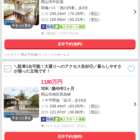
岡山市中区湊
両備バス「池の内東」歩3分
土地
245.24m²（74.18坪）（登記）
建物
165.99m²（50.21坪）（登記）
◆【敷地広々74坪×6SLDK…
見学予約(無料)
ハウスドゥ 岡山平井(株)インテックスホームズ
＼駐車1台可能！大通りへのアクセス良好◎／暮らしやすさ
が揃った立地です！
1180万円
/
5DK
築40年1ヶ月
岡山市南区西高崎
ＪＲ宇野線「迫川」歩18分
土地
208.44m²（63.05坪）（登記）
建物
121.87m²（36.86坪）（登記）
◆マルナカまで徒歩1分！生活し…
見学予約(無料)