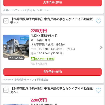
見学予約(無料)
両備ホールディングス(株)まちづくりカンパニー
【24時間見学予約可能】中古戸建の事ならケイアイ不動産販
売へ♪
2280万円
/
4LDK
築38年8ヶ月
岡山市南区妹尾
ＪＲ宇野線「妹尾」歩22分
土地
160.17m²（48.45坪）（登記）
建物
120.95m²（36.58坪）
岡山市南区妹尾
見学予約(無料)
SUMiTAS 北長瀬店(株)ケイアイ不動産販売
【24時間見学予約可能】中古戸建の事ならケイアイ不動産販
売へ♪
2280万円