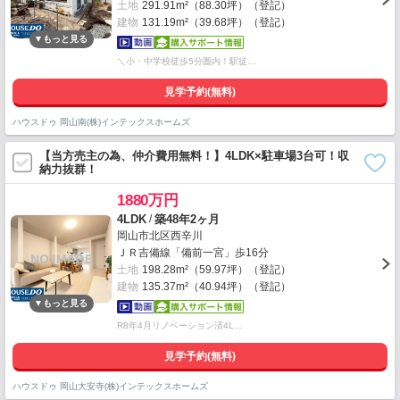
土地
291.91m²（88.30坪）（登記）
建物
131.19m²（39.68坪）（登記）
＼小・中学校徒歩5分圏内！駅徒…
見学予約(無料)
ハウスドゥ 岡山南(株)インテックスホームズ
【当方売主の為、仲介費用無料！】4LDK×駐車場3台可！収
納力抜群！
1880万円
/
4LDK
築48年2ヶ月
岡山市北区西辛川
ＪＲ吉備線「備前一宮」歩16分
土地
198.28m²（59.97坪）（登記）
建物
135.37m²（40.94坪）（登記）
R8年4月リノベーション済4L…
見学予約(無料)
ハウスドゥ 岡山大安寺(株)インテックスホームズ