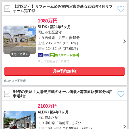
【北区足守】リフォーム済み室内写真更新☆2026年4月リフ
ォーム完了◎
1980万円
/
5LDK
築24年5ヶ月
岡山市北区足守
ＪＲ吉備線「足守」歩45分
土地
205.51m²（62.16坪）
建物
124.32m²（37.60坪）
岡山市北区足守 戸建て
見学予約(無料)
(株)カスケ不動産
R4年の美邸！太陽光搭載のオール電化×備前原駅歩10分×駐
車場4台
2100万円
/
4LDK
築4年7ヶ月
岡山市北区宿
ＪＲ津山線「備前原」歩7分
土地
168.58m²（50.99坪）（登記）