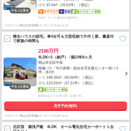
建物
97.6m²（29.52坪）（登記）
R4年！オール電化＆太陽光付！…
ハウスドゥ 岡山大安寺(株)インテックスホームズ
積水ハウスの邸宅。車4台可＆大型収納で片付く家。書斎付
で家族の時間も
2100万円
/
4LDK+S（納戸）
築23年8ヶ月
岡山市北区中原
両備バス「中の原南・総合在宅支援センター前バス
停」歩3分
土地
198.35m²（60.00坪）（登記）
建物
123.01m²（37.21坪）（登記）
家族のゆとりを保つ家！お庭でB…
見学予約(無料)
ハウスドゥ 岡山大安寺(株)インテックスホームズ
北区宿 築浅戸建 4LDK オール電化住宅カーポート１台