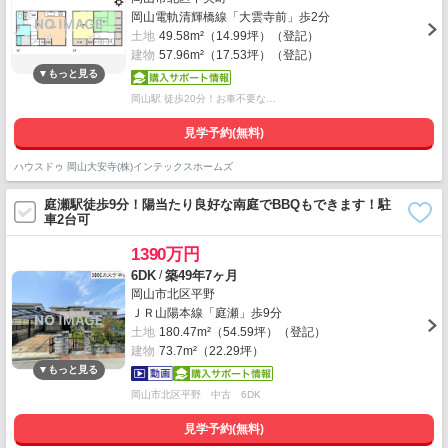
岡山電軌清輝橋線「大雲寺前」歩2分
土地
49.58m²（14.99坪）（登記）
建物
57.96m²（17.53坪）（登記）
岡山駅 徒歩20分！お車不要な…
見学予約(無料)
ハウスドゥ 岡山大安寺(株)インテックスホームズ
庭瀬駅徒歩9分！陽当たり良好な南庭でBBQもできます！駐
車2台可
1390万円
/
6DK
築49年7ヶ月
岡山市北区平野
ＪＲ山陽本線「庭瀬」歩9分
土地
180.47m²（54.59坪）（登記）
建物
73.7m²（22.29坪）
岡山市北区平野 中古 6DK
見学予約(無料)