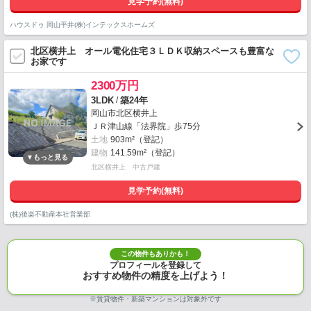
見学予約(無料)
ハウスドゥ 岡山平井(株)インテックスホームズ
北区横井上 オール電化住宅３ＬＤＫ収納スペースも豊富な
お家です
2300万円
/
3LDK
築24年
岡山市北区横井上
ＪＲ津山線「法界院」歩75分
土地
903m²（登記）
建物
141.59m²（登記）
北区横井上 中古戸建
見学予約(無料)
(株)後楽不動産本社営業部
この物件もありかも！
プロフィールを登録して
おすすめ物件の精度を上げよう！
※賃貸物件・新築マンションは対象外です