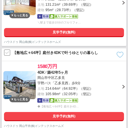
土地
131.21m²（39.69坪）（登記）
建物
95m²（28.73坪）（登記）
＼駅まで徒歩10分のフルリフォ…
見学予約(無料)
ハウスドゥ 岡山南(株)インテックスホームズ
【敷地広々64坪】庭付き4DKで叶うゆとりの暮らし
1580万円
/
4DK
築42年5ヶ月
岡山市中区乙多見
宇野バス「乙多見西」歩9分
土地
214.64m²（64.92坪）（登記）
建物
105.98m²（32.05坪）（登記）
◆【敷地広々64坪】庭付き4D…
見学予約(無料)
ハウスドゥ 岡山平井(株)インテックスホームズ