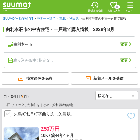
0
SUUMO[不動産/住宅]
>
中古一戸建て
>
東北
>
秋田県
>
由利本荘市の中古一戸建て情報
由利本荘市の中古住宅・一戸建て購入情報｜2026年8月
由利本荘市
変更
絞り込み条件 : 指定なし
変更
検索条件を保存
新着メールを受信
(
1
～
8
件目/
8
件)
チェックした物件をまとめて資料請求(無料)
矢島町七日町字曲り渕（矢島駅）…
250万円
/
10K
築44年4ヶ月