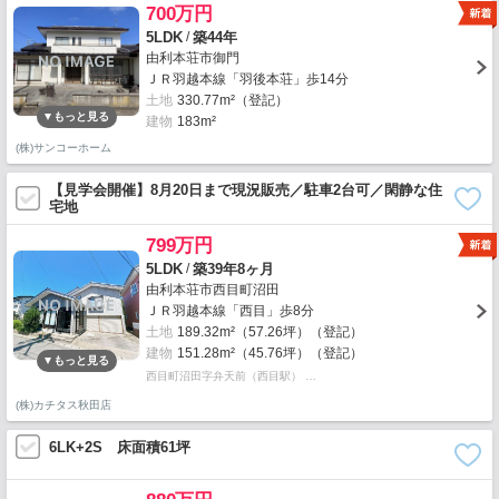
700万円
/
5LDK
築44年
由利本荘市御門
ＪＲ羽越本線「羽後本荘」歩14分
土地
330.77m²（登記）
建物
183m²
(株)サンコーホーム
【見学会開催】8月20日まで現況販売／駐車2台可／閑静な住
宅地
799万円
/
5LDK
築39年8ヶ月
由利本荘市西目町沼田
ＪＲ羽越本線「西目」歩8分
土地
189.32m²（57.26坪）（登記）
建物
151.28m²（45.76坪）（登記）
西目町沼田字弁天前（西目駅） …
(株)カチタス秋田店
6LK+2S 床面積61坪