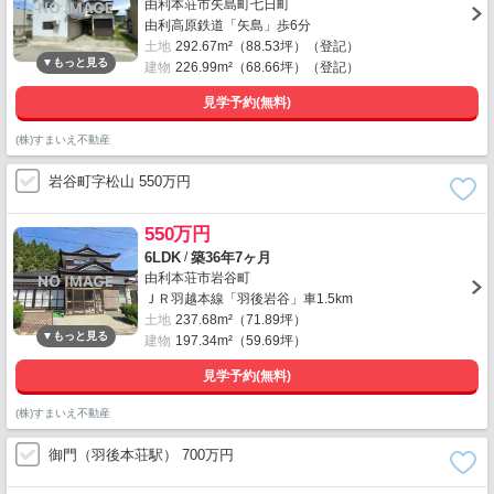
由利本荘市矢島町七日町
由利高原鉄道「矢島」歩6分
土地
292.67m²（88.53坪）（登記）
建物
226.99m²（68.66坪）（登記）
見学予約(無料)
(株)すまいえ不動産
岩谷町字松山 550万円
550万円
/
6LDK
築36年7ヶ月
由利本荘市岩谷町
ＪＲ羽越本線「羽後岩谷」車1.5km
土地
237.68m²（71.89坪）
建物
197.34m²（59.69坪）
見学予約(無料)
(株)すまいえ不動産
御門（羽後本荘駅） 700万円