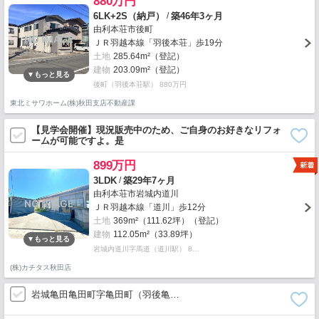
880万円
/
6LK+2S（納戸）
築46年3ヶ月
由利本荘市後町
ＪＲ羽越本線「羽後本荘」歩19分
土地
285.64m²（登記）
建物
203.09m²（登記）
後町（羽後本荘駅） 880万円
東北ミサワホーム(株)秋田支店不動産課
【見学会開催】現況販売中のため、ご自身のお好きなリフォ
ームが可能ですよ。是
899万円
/
3LDK
築29年7ヶ月
由利本荘市岩城内道川
ＪＲ羽越本線「道川」歩12分
土地
369m²（111.62坪）（登記）
建物
112.05m²（33.89坪）
岩城内道川字馬道（道川駅） 8…
(株)カチタス秋田店
岩城亀田亀田町字亀田町（羽後亀…