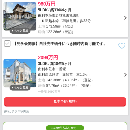
980万円
/
5LDK
築33年4ヶ月
由利本荘市岩城亀田亀田町
ＪＲ羽越本線「羽後亀田」歩33分
土地
173.59m²（登記）
建物
122.26m²（登記）
【見学会開催】自社売主物件につき随時内覧可能です。
2099万円
/
3LDK
築18年5ヶ月
由利本荘市一番堰
由利高原鉄道「薬師堂」車1.6km
土地
142.38m²（43.06坪）（登記）
建物
87.76m²（26.54坪）（登記）
一番堰 2099万円
見学予約(無料)
(株)カチタス秋田店
この物件もありかも！