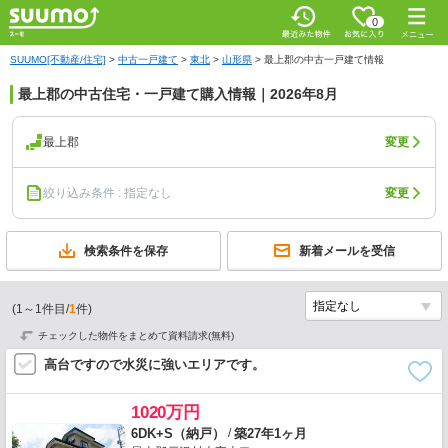
0
SUUMO[不動産/住宅]
>
中古一戸建て
>
東北
>
山形県
>
最上郡の中古一戸建て情報
最上郡の中古住宅・一戸建て購入情報｜2026年8月
最上郡
変更
絞り込み条件 : 指定なし
変更
検索条件を保存
新着メールを受信
(
1
～
1
件目/
1
件)
チェックした物件をまとめて資料請求(無料)
高台ですので水災に強いエリアです。
1020万円
/
6DK+S（納戸）
築27年1ヶ月