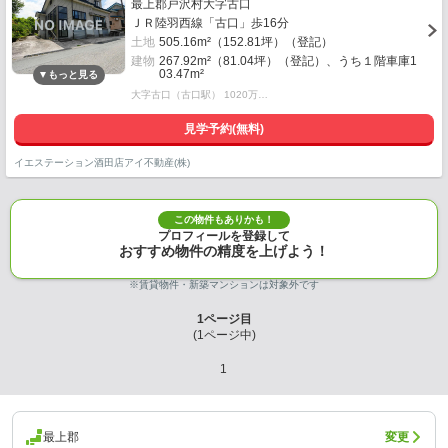
最上郡戸沢村大字古口
ＪＲ陸羽西線「古口」歩16分
土地
505.16m²（152.81坪）（登記）
建物
267.92m²（81.04坪）（登記）、うち１階車庫1
03.47m²
大字古口（古口駅） 1020万…
見学予約(無料)
イエステーション酒田店アイ不動産(株)
この物件もありかも！
プロフィールを登録して
おすすめ物件の精度を上げよう！
※賃貸物件・新築マンションは対象外です
1
ページ目
(
1
ページ中)
1
最上郡
変更