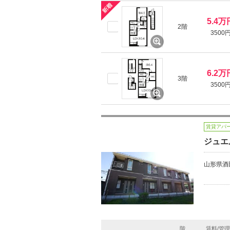
5.4万
2階
3500
6.2万
3階
3500
賃貸アパ
ジュエ
山形県酒
階
賃料/管