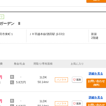
ート
ガーデン II
田市東町１
ＪＲ羽越本線/酒田駅 歩33分
新築
2階建
理費
敷金/礼金
間取り/専有面積
お気に入り
詳細を見る
円
-
1LDK
パノラマ
追加
お問い合わせ
50.14m
5.8万円
2
円
(無料)
詳細を見る
円
-
1LDK
パノラマ
追加
お問い合わせ
2