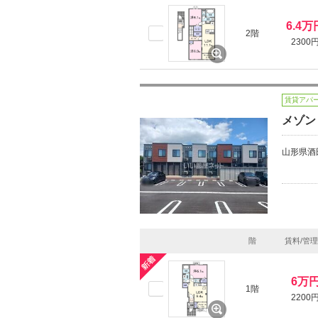
6.4万
2階
2300
賃貸アパ
メゾン 
山形県酒
階
賃料/管
6万
1階
2200