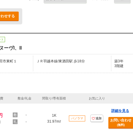
合わせする
ート
ーヴI、II
田市東町１
ＪＲ羽越本線/東酒田駅 歩18分
築3年
3階建
理費
敷金/礼金
間取り/専有面積
お気に入り
詳細を見る
円
-
1K
パノラマ
追加
お問い合わせ
31.97m
-
2
円
(無料)