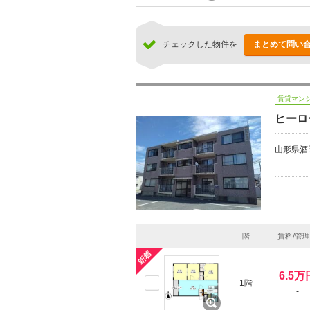
チェックした物件を
まとめて問い
賃貸マン
ヒーロ
山形県酒
階
賃料/管
6.5万
1階
-