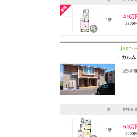
4.9万
1階
2300
賃貸アパ
カルム
山形県酒
階
賃料/管
5.3万
1階
2900