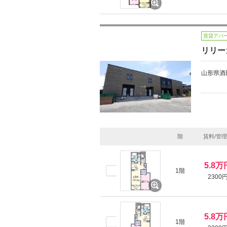
賃貸アパ
リリー
山形県酒
階
賃料/管
5.8万
1階
2300
5.8万
1階