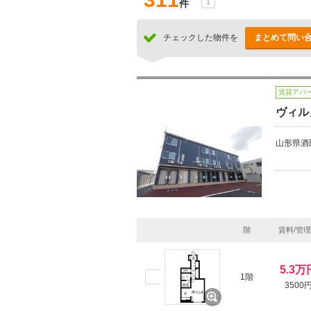
件
チェックした物件を
まとめて問い
賃貸アパ
ヴィルヌ
山形県酒
階
賃料/管
5.3万
1階
3500