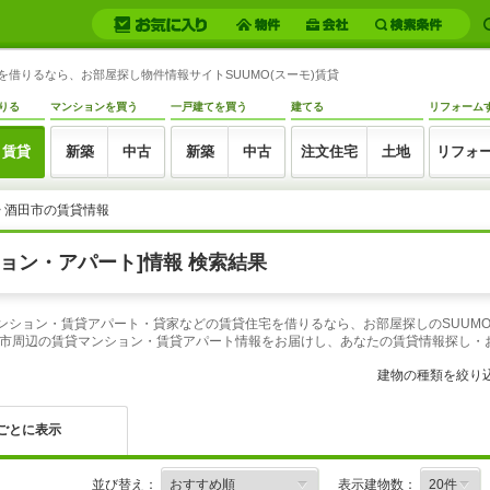
を借りるなら、お部屋探し物件情報サイトSUUMO(スーモ)賃貸
りる
マンションを買う
一戸建てを買う
建てる
リフォーム
賃貸
新築
中古
新築
中古
注文住宅
土地
リフォ
> 酒田市の賃貸情報
ョン・アパート]情報 検索結果
マンション・賃貸アパート・貸家などの賃貸住宅を借りるなら、お部屋探しのSUUM
市周辺の賃貸マンション・賃貸アパート情報をお届けし、あなたの賃貸情報探し・
建物の種類を絞り
ごとに表示
並び替え：
表示建物数：