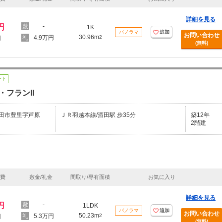
詳細を見る
円
-
1K
パノラマ
追加
お問い合わせ
30.96m
4.9万円
2
円
(無料)
ート
・フランII
田市豊里字芦原
ＪＲ羽越本線/酒田駅 歩35分
築12年
2階建
理費
敷金/礼金
間取り/専有面積
お気に入り
詳細を見る
円
-
1LDK
パノラマ
追加
お問い合わせ
50.23m
5.3万円
2
円
(無料)