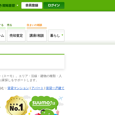
する
売る
住まいの相談
ーム
売却査定
講座/相談
暮らし
O（スーモ）。エリア・沿線・建物の種類・人
お家探しをサポートします。
込む：
賃貸マンション
|
アパート
|
賃貸一戸建て