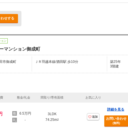
合わせする
ション
ーマンション御成町
田市御成町
ＪＲ羽越本線/酒田駅 歩10分
築25年
3階建
理費
敷金/礼金
間取り/専有面積
お気に入り
詳細を見る
円
6.5万円
3LDK
追加
お問い合わせ
74.25m
-
2
(無料)