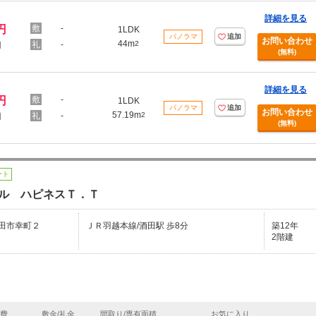
詳細を見る
円
-
1LDK
パノラマ
追加
お問い合わせ
44m
-
2
円
(無料)
詳細を見る
円
-
1LDK
パノラマ
追加
お問い合わせ
57.19m
-
2
円
(無料)
ート
ル ハピネスＴ．Ｔ
田市幸町２
ＪＲ羽越本線/酒田駅 歩8分
築12年
2階建
理費
敷金/礼金
間取り/専有面積
お気に入り