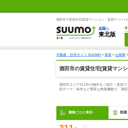
酒田市で賃貸住宅[賃貸マンション・賃貸アパート]
全国へ
借
東北版
不動産・住宅サイト SUUMO
>
賃貸
>
山形県
酒田市の賃貸住宅[賃貸マンシ
酒田市エリア311件の物件をご紹介！賃貸
気テーマ・条件など豊富な検索機能で、酒田
建物ごとに表示
部屋
311