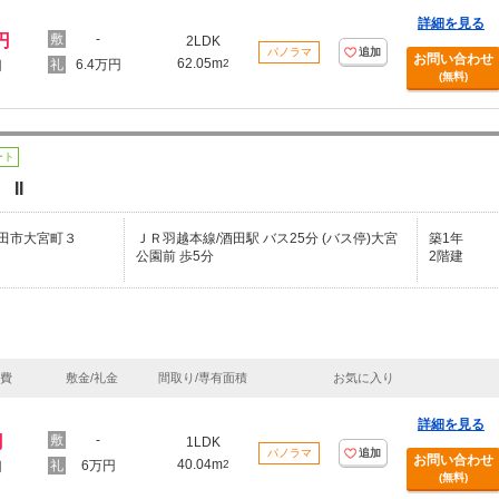
詳細を見る
円
-
2LDK
パノラマ
追加
お問い合わせ
62.05m
6.4万円
2
円
(無料)
ート
II
田市大宮町３
ＪＲ羽越本線/酒田駅 バス25分 (バス停)大宮
築1年
公園前 歩5分
2階建
理費
敷金/礼金
間取り/専有面積
お気に入り
詳細を見る
円
-
1LDK
パノラマ
追加
お問い合わせ
40.04m
6万円
2
円
(無料)