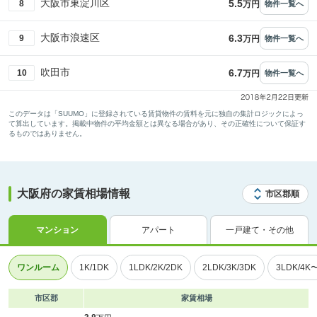
大阪市東淀川区
5.5
8
物件一覧へ
万円
大阪市浪速区
6.3
9
物件一覧へ
万円
吹田市
6.7
10
物件一覧へ
万円
このデータは「SUUMO」に登録されている賃貸物件の賃料を元に独自の集計ロジックによっ
て算出しています。掲載中物件の平均金額とは異なる場合があり、その正確性について保証す
るものではありません。
大阪府の家賃相場情報
市区郡順
マンション
アパート
一戸建て・その他
ワンルーム
1K/1DK
1LDK/2K/2DK
2LDK/3K/3DK
3LDK/4K
市区郡
家賃相場