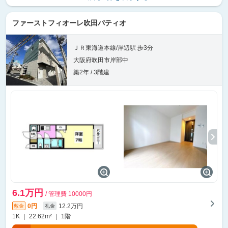
ファーストフィオーレ吹田パティオ
ＪＲ東海道本線/岸辺駅 歩3分
大阪府吹田市岸部中
築2年 / 3階建
6.1万円
/ 管理費 10000円
0円
12.2万円
敷金
礼金
1K ｜ 22.62m² ｜ 1階