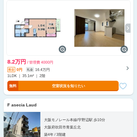
8.2万円
/ 管理費 4000円
0円
16.4万円
敷金
礼金
1LDK ｜ 35.1m² ｜ 2階
無料
空室状況を知りたい
F asecia Laud
大阪モノレール本線/宇野辺駅 歩10分
大阪府吹田市青葉丘北
築4年 / 3階建