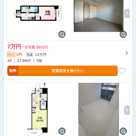
7万円
/ 管理費 9800円
0円
14万円
敷金
礼金
1K ｜ 22.86m² ｜ 5階
無料
空室状況を知りたい