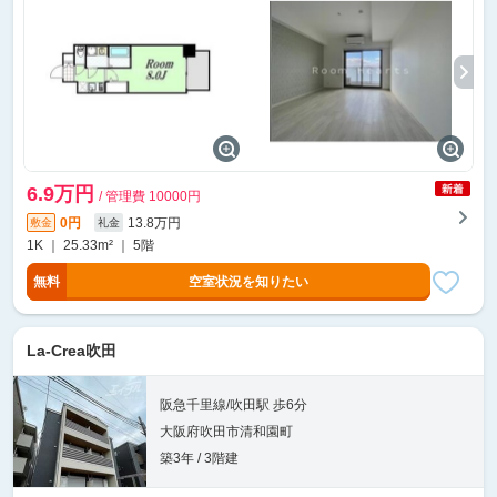
6.9万円
/ 管理費 10000円
0円
13.8万円
敷金
礼金
1K ｜ 25.33m² ｜ 5階
無料
空室状況を知りたい
La-Crea吹田
阪急千里線/吹田駅 歩6分
大阪府吹田市清和園町
築3年 / 3階建