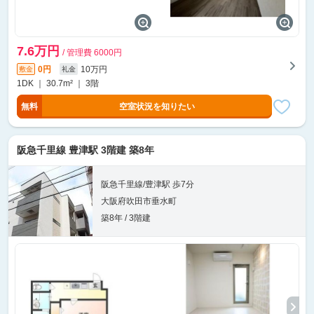
7.6万円
/ 管理費 6000円
0円
10万円
敷金
礼金
1DK ｜ 30.7m² ｜ 3階
無料
空室状況を知りたい
阪急千里線 豊津駅 3階建 築8年
阪急千里線/豊津駅 歩7分
大阪府吹田市垂水町
築8年 / 3階建