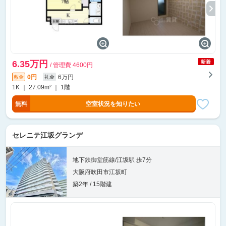
6.35万円
/ 管理費 4600円
0円
6万円
敷金
礼金
1K ｜ 27.09m² ｜ 1階
無料
空室状況を知りたい
セレニテ江坂グランデ
地下鉄御堂筋線/江坂駅 歩7分
大阪府吹田市江坂町
築2年 / 15階建