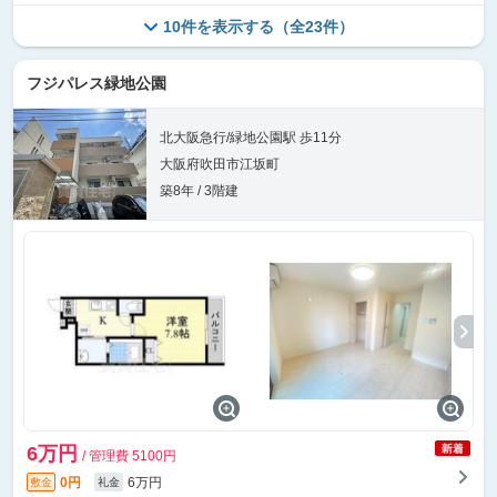
10件を表示する（全23件）
フジパレス緑地公園
北大阪急行/緑地公園駅 歩11分
大阪府吹田市江坂町
築8年 / 3階建
6万円
/ 管理費 5100円
0円
6万円
敷金
礼金