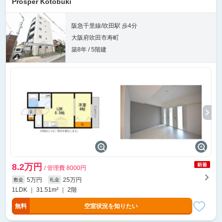
Prosper Kotobuki
阪急千里線/吹田駅 歩4分
大阪府吹田市寿町
築8年 / 5階建
8.2万円
/ 管理費 8000円
5万円
25万円
敷金
礼金
1LDK ｜ 31.51m² ｜ 2階
無料
空室状況を知りたい