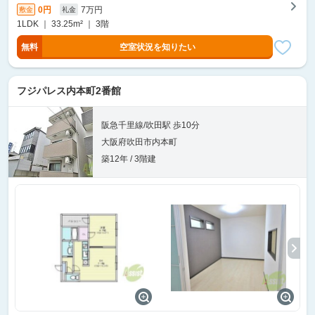
0円
7万円
敷金
礼金
1LDK ｜ 33.25m² ｜ 3階
無料
空室状況を知りたい
フジパレス内本町2番館
阪急千里線/吹田駅 歩10分
大阪府吹田市内本町
築12年 / 3階建