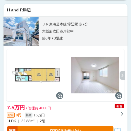
H and P岸辺
ＪＲ東海道本線/岸辺駅 歩7分
大阪府吹田市岸部中
築3年 / 3階建
7.5万円
/ 管理費 4000円
0円
15万円
敷金
礼金
1LDK ｜ 32.88m² ｜ 2階
無料
空室状況を知りたい