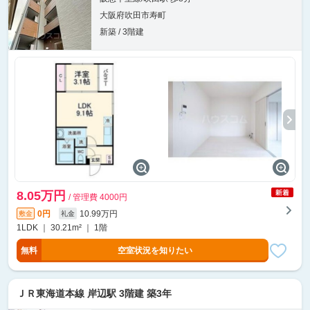
大阪府吹田市寿町
新築 / 3階建
8.05万円
/ 管理費 4000円
0円
10.99万円
敷金
礼金
1LDK ｜ 30.21m² ｜ 1階
無料
空室状況を知りたい
ＪＲ東海道本線 岸辺駅 3階建 築3年