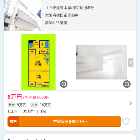
ＪＲ東海道本線/岸辺駅 歩5分
大阪府吹田市岸部中
築3年 / 3階建
8万円
/ 管理費 6000円
8万円
16万円
敷金
礼金
1LDK ｜ 35.8m² ｜ 1階
無料
空室状況を知りたい