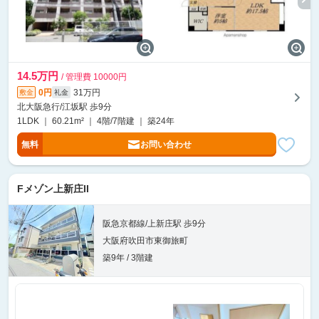
14.5万円
/ 管理費 10000円
0円
31万円
敷金
礼金
北大阪急行/江坂駅 歩9分
1LDK ｜ 60.21m² ｜ 4階/7階建 ｜ 築24年
無料
お問い合わせ
Fメゾン上新庄II
阪急京都線/上新庄駅 歩9分
大阪府吹田市東御旅町
築9年 / 3階建