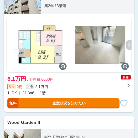
築2年 / 3階建
8.1万円
/ 管理費 6000円
0円
8.1万円
敷金
礼金
1LDK ｜ 31.3m² ｜ 1階
無料
空室状況を知りたい
Wood Garden II
阪急千里線/吹田駅 歩8分