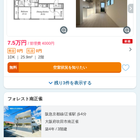
7.5万円
/ 管理費 4000円
0円
0円
敷金
礼金
1DK ｜ 25.9m² ｜ 2階
無料
空室状況を知りたい
残り3件を表示する
フォレスト南正雀
阪急京都線/正雀駅 歩4分
大阪府吹田市南正雀
築4年 / 3階建