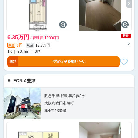
6.35万円
/ 管理費 10000円
0円
12.7万円
敷金
礼金
1K ｜ 23.4m² ｜ 3階
無料
空室状況を知りたい
ALEGRIA豊津
阪急千里線/豊津駅 歩5分
大阪府吹田市泉町
築4年 / 3階建