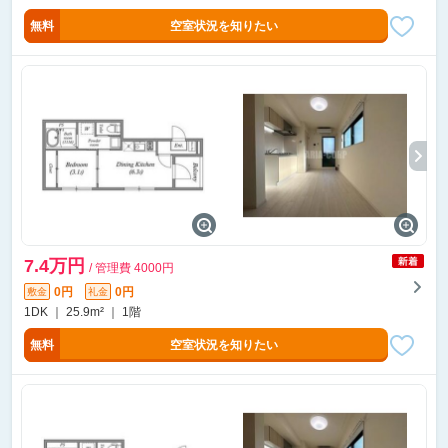
無料
空室状況を知りたい
7.4万円
/ 管理費 4000円
0円
0円
敷金
礼金
1DK ｜ 25.9m² ｜ 1階
無料
空室状況を知りたい