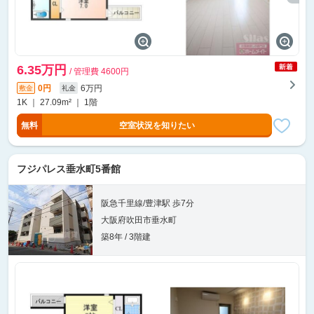
6.35万円
/ 管理費 4600円
0円
6万円
敷金
礼金
1K ｜ 27.09m² ｜ 1階
無料
空室状況を知りたい
フジパレス垂水町5番館
阪急千里線/豊津駅 歩7分
大阪府吹田市垂水町
築8年 / 3階建