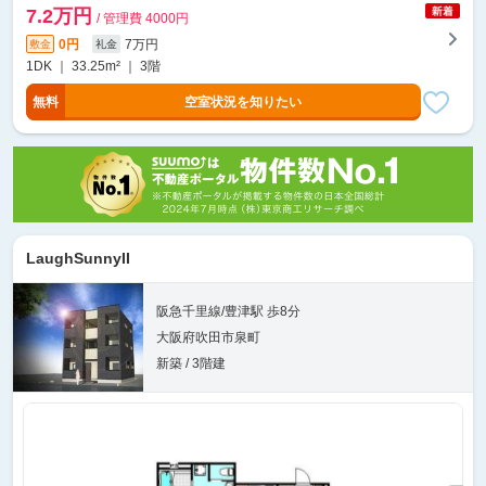
7.2万円
/ 管理費 4000円
0円
7万円
敷金
礼金
1DK ｜ 33.25m² ｜ 3階
無料
空室状況を知りたい
LaughSunnyII
阪急千里線/豊津駅 歩8分
大阪府吹田市泉町
新築 / 3階建