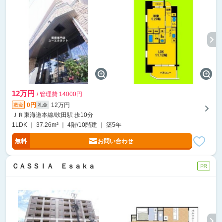
12万円
/ 管理費 14000円
0円
12万円
敷金
礼金
ＪＲ東海道本線/吹田駅 歩10分
1LDK ｜ 37.26m² ｜ 4階/10階建 ｜ 築5年
無料
お問い合わせ
ＣＡＳＳＩＡ Ｅｓａｋａ