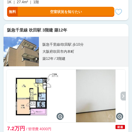
1K ｜ 27.4m² ｜ 1階
無料
空室状況を知りたい
阪急千里線 吹田駅 3階建 築12年
阪急千里線/吹田駅 歩10分
大阪府吹田市内本町
築12年 / 3階建
7.2万円
/ 管理費 4000円