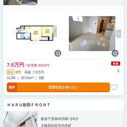
7.5万円
/ 管理費 4000円
0円
7.5万円
敷金
礼金
1LDK ｜ 30.53m² ｜ 3階
無料
空室状況を知りたい
ＨＡＲＵ吹田ＦＲＯＮＴ
阪急千里線/吹田駅 歩6分
大阪府吹田市内本町