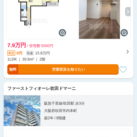
7.9万円
/ 管理費 5000円
0円
15.8万円
敷金
礼金
1LDK ｜ 30.6m² ｜ 2階
無料
空室状況を知りたい
ファーストフィオーレ吹田ドマーニ
阪急千里線/吹田駅 歩3分
大阪府吹田市内本町
築2年 / 8階建