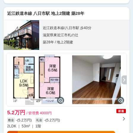
近江鉄道本線 八日市駅 地上2階建 築28年
近江鉄道本線/八日市駅 歩40分
滋賀県東近江市札の辻
築28年 / 地上2階建
5.2万円
/ 管理費 4000円
-(5.2万円)
-(5.2万円)
敷金
礼金
2LDK ｜ 53m² ｜ 1階