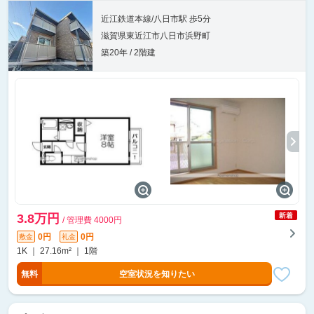
近江鉄道本線/八日市駅 歩5分
滋賀県東近江市八日市浜野町
築20年 / 2階建
3.8万円
/ 管理費 4000円
0円
0円
敷金
礼金
1K ｜ 27.16m² ｜ 1階
無料
空室状況を知りたい