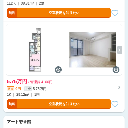
1LDK ｜ 38.81m² ｜ 2階
無料
空室状況を知りたい
5.75万円
/ 管理費 4100円
0円
5.75万円
敷金
礼金
1K ｜ 29.12m² ｜ 1階
無料
空室状況を知りたい
アート壱番館