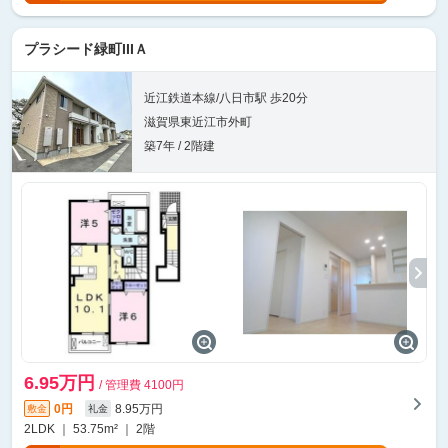
プラシード緑町IIIＡ
近江鉄道本線/八日市駅 歩20分
滋賀県東近江市外町
築7年 / 2階建
6.95万円
/ 管理費 4100円
0円
8.95万円
敷金
礼金
2LDK ｜ 53.75m² ｜ 2階