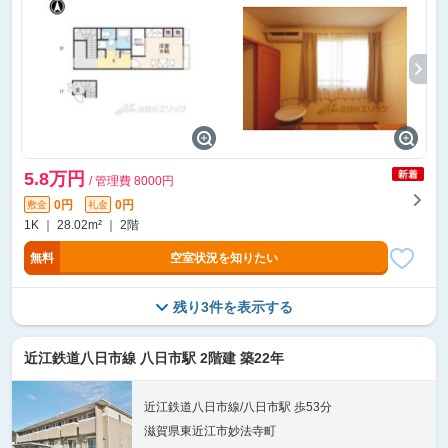
5.8万円
/ 管理費 8000円
0円
0円
敷金
礼金
1K ｜ 28.02m² ｜ 2階
無料
空室状況を知りたい
残り3件を表示する
近江鉄道八日市線 八日市駅 2階建 築22年
近江鉄道八日市線/八日市駅 歩53分
滋賀県東近江市妙法寺町