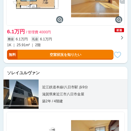
6.1万円
/ 管理費 4000円
6.1万円
6.1万円
敷金
礼金
1K ｜ 25.91m² ｜ 2階
無料
空室状況を知りたい
ソレイユルヴァン
近江鉄道本線/八日市駅 歩9分
滋賀県東近江市八日市金屋
築2年 / 4階建