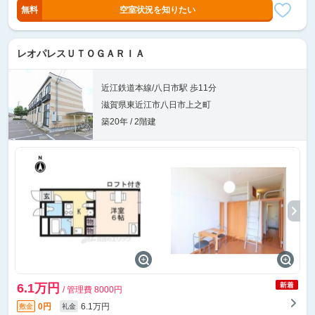
無料
空室状況を知りたい
レオパレスＵＴＯＧＡＲＩＡ
近江鉄道本線/八日市駅 歩11分
滋賀県東近江市八日市上之町
築20年 / 2階建
6.1万円
/ 管理費 8000円
0円
6.1万円
敷金
礼金