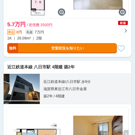
5.7万円
/ 管理費 3500円
0円
7万円
敷金
礼金
1K ｜ 26.09m² ｜ 2階
無料
空室状況を知りたい
近江鉄道本線 八日市駅 4階建 築2年
近江鉄道本線/八日市駅 歩9分
滋賀県東近江市八日市金屋
築2年 / 4階建