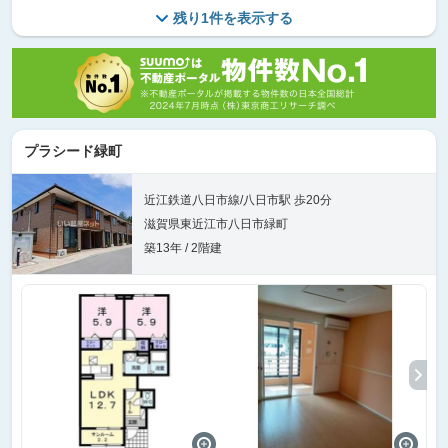
残り1件を表示する
プラシード緑町
近江鉄道八日市線/八日市駅 歩20分
滋賀県東近江市八日市緑町
築13年 / 2階建