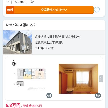
1K ｜ 20.28m² ｜ 1階
無料
空室状況を知りたい
レオパレス藤の木２
近江鉄道八日市線/八日市駅 歩81分
滋賀県東近江市御園町
築17年 / 2階建
5.8万円
/ 管理費 8000円