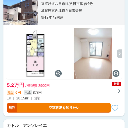
近江鉄道八日市線/八日市駅 歩6分
滋賀県東近江市八日市金屋
築12年 / 2階建
5.2万円
/ 管理費 2900円
0円
8万円
敷金
礼金
1K ｜ 28.15m² ｜ 2階
無料
空室状況を知りたい
カトル アンソレイエ