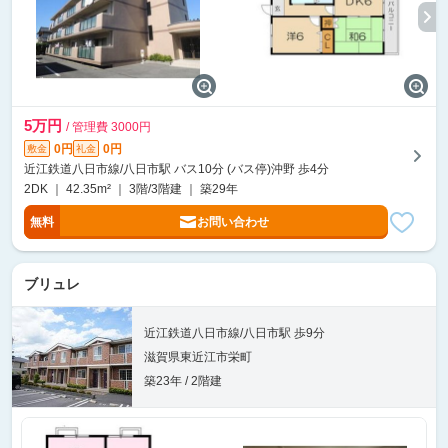
5万円
/ 管理費 3000円
0円
0円
敷金
礼金
近江鉄道八日市線/八日市駅 バス10分 (バス停)沖野 歩4分
2DK ｜ 42.35m² ｜ 3階/3階建 ｜ 築29年
無料
お問い合わせ
ブリュレ
近江鉄道八日市線/八日市駅 歩9分
滋賀県東近江市栄町
築23年 / 2階建