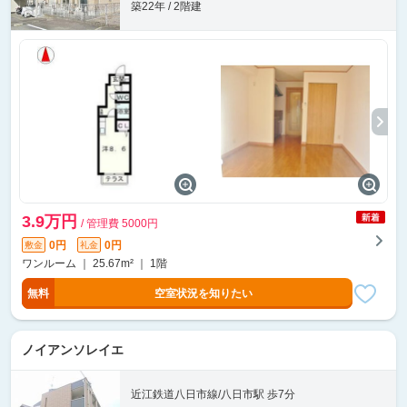
築22年 / 2階建
3.9万円
/ 管理費 5000円
0円
0円
敷金
礼金
ワンルーム ｜ 25.67m² ｜ 1階
無料
空室状況を知りたい
ノイアンソレイエ
近江鉄道八日市線/八日市駅 歩7分