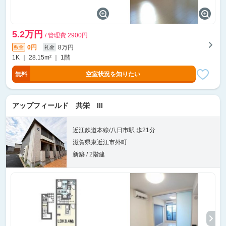
5.2万円
/ 管理費 2900円
0円
8万円
敷金
礼金
1K ｜ 28.15m² ｜ 1階
無料
空室状況を知りたい
アップフィールド 共栄 III
近江鉄道本線/八日市駅 歩21分
滋賀県東近江市外町
新築 / 2階建