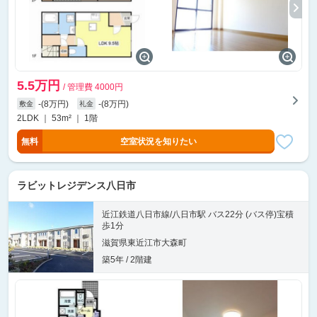
5.5万円
/ 管理費 4000円
-(8万円)
-(8万円)
敷金
礼金
2LDK ｜ 53m² ｜ 1階
無料
空室状況を知りたい
ラビットレジデンス八日市
近江鉄道八日市線/八日市駅 バス22分 (バス停)宝積
歩1分
滋賀県東近江市大森町
築5年 / 2階建