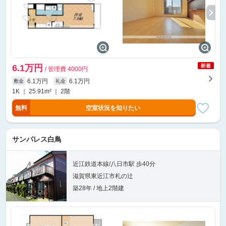
6.1万円
/ 管理費 4000円
6.1万円
6.1万円
敷金
礼金
1K ｜ 25.91m² ｜ 2階
無料
空室状況を知りたい
サンパレス白鳥
近江鉄道本線/八日市駅 歩40分
滋賀県東近江市札の辻
築28年 / 地上2階建