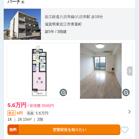
パーチェ
近江鉄道八日市線/八日市駅 歩18分
滋賀県東近江市青葉町
築5年 / 3階建
5.6万円
/ 管理費 3500円
0円
5.6万円
敷金
礼金
1K ｜ 26.15m² ｜ 2階
無料
空室状況を知りたい