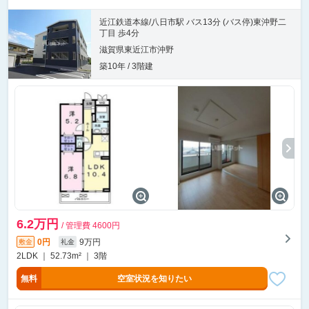
近江鉄道本線/八日市駅 バス13分 (バス停)東沖野二
丁目 歩4分
滋賀県東近江市沖野
築10年 / 3階建
6.2万円
/ 管理費 4600円
0円
9万円
敷金
礼金
2LDK ｜ 52.73m² ｜ 3階
無料
空室状況を知りたい