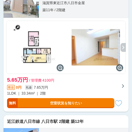
滋賀県東近江市八日市金屋
築11年 / 2階建
5.65万円
/ 管理費 4100円
0円
7.65万円
敷金
礼金
1LDK ｜ 33.34m² ｜ 2階
無料
空室状況を知りたい
近江鉄道八日市線 八日市駅 2階建 築12年