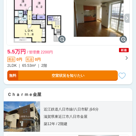
5.5万円
/ 管理費 2200円
0円
0円
敷金
礼金
2LDK ｜ 65.53m² ｜ 2階
無料
空室状況を知りたい
Ｃｈａｒｍｅ金屋
近江鉄道八日市線/八日市駅 歩6分
滋賀県東近江市八日市金屋
築12年 / 2階建