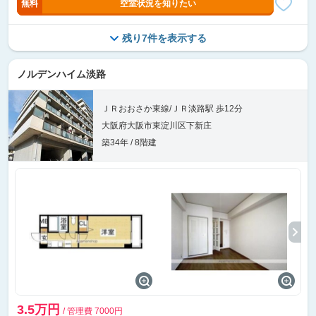
無料
空室状況を知りたい
残り7件を表示する
ノルデンハイム淡路
ＪＲおおさか東線/ＪＲ淡路駅 歩12分
大阪府大阪市東淀川区下新庄
築34年 / 8階建
3.5万円
/ 管理費 7000円