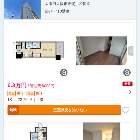
大阪府大阪市東淀川区菅原
築7年 / 10階建
6.3万円
/ 管理費 8000円
0円
0円
敷金
礼金
1K ｜ 22.76m² ｜ 5階
無料
空室状況を知りたい