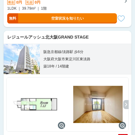
0円
0円
敷金
礼金
1LDK ｜ 39.79m² ｜ 1階
無料
空室状況を知りたい
レジュールアッシュ北大阪GRAND STAGE
阪急京都線/淡路駅 歩6分
大阪府大阪市東淀川区東淡路
築18年 / 14階建