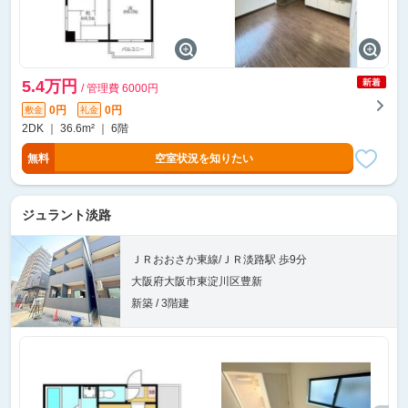
5.4万円
/ 管理費 6000円
0円
0円
敷金
礼金
2DK ｜ 36.6m² ｜ 6階
無料
空室状況を知りたい
ジュラント淡路
ＪＲおおさか東線/ＪＲ淡路駅 歩9分
大阪府大阪市東淀川区豊新
新築 / 3階建