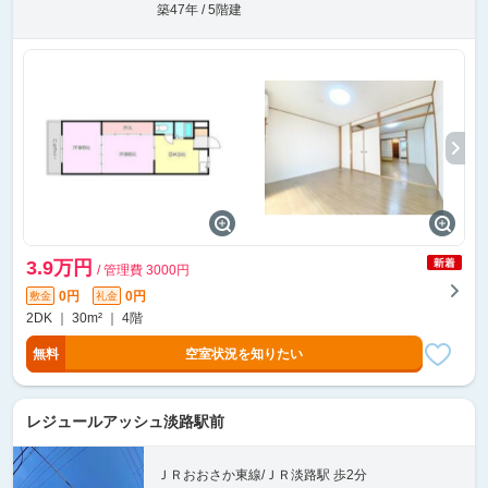
築47年 / 5階建
3.9万円
/ 管理費 3000円
0円
0円
敷金
礼金
2DK ｜ 30m² ｜ 4階
無料
空室状況を知りたい
レジュールアッシュ淡路駅前
ＪＲおおさか東線/ＪＲ淡路駅 歩2分