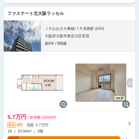
ファステート北大阪ラッセル
ＪＲおおさか東線/ＪＲ淡路駅 歩9分
大阪府大阪市東淀川区菅原
築6年 / 8階建
5.7万円
/ 管理費 10000円
0円
5.7万円
敷金
礼金
1K ｜ 20.94m² ｜ 2階