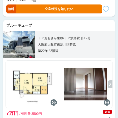
1LDK ｜ 33m² ｜ 3階
無料
空室状況を知りたい
ブルーキューブ
ＪＲおおさか東線/ＪＲ淡路駅 歩12分
大阪府大阪市東淀川区菅原
築22年 / 2階建
7万円
/ 管理費 3500円