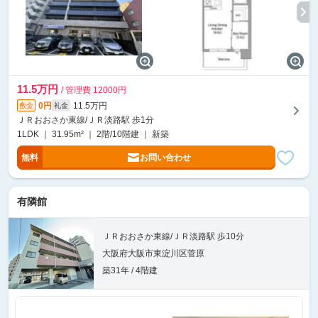
11.5万円
/ 管理費 12000円
0円
11.5万円
敷金
礼金
ＪＲおおさか東線/ＪＲ淡路駅 歩1分
1LDK ｜ 31.95m² ｜ 2階/10階建 ｜ 新築
無料
お問い合わせ
有隣館
ＪＲおおさか東線/ＪＲ淡路駅 歩10分
大阪府大阪市東淀川区菅原
築31年 / 4階建