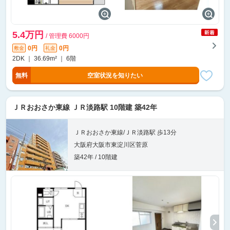
5.4万円
/ 管理費 6000円
0円
0円
敷金
礼金
2DK ｜ 36.69m² ｜ 6階
無料
空室状況を知りたい
ＪＲおおさか東線 ＪＲ淡路駅 10階建 築42年
ＪＲおおさか東線/ＪＲ淡路駅 歩13分
大阪府大阪市東淀川区菅原
築42年 / 10階建