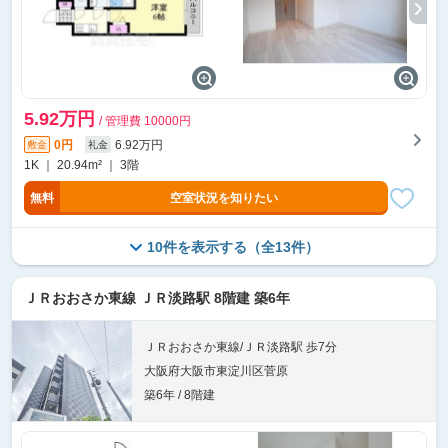
5.92万円
/ 管理費 10000円
0円
6.92万円
敷金
礼金
1K ｜ 20.94m² ｜ 3階
無料
空室状況を知りたい
10件を表示する（全13件）
ＪＲおおさか東線 ＪＲ淡路駅 8階建 築6年
ＪＲおおさか東線/ＪＲ淡路駅 歩7分
大阪府大阪市東淀川区菅原
築6年 / 8階建