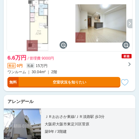
6.6万円
/ 管理費 9000円
0円
15万円
敷金
礼金
ワンルーム ｜ 30.04m² ｜ 2階
無料
空室状況を知りたい
アレンデール
ＪＲおおさか東線/ＪＲ淡路駅 歩3分
大阪府大阪市東淀川区菅原
築9年 / 3階建