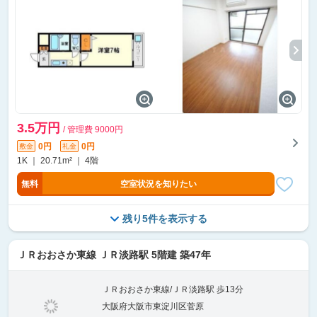
3.5万円
/ 管理費 9000円
0円
0円
敷金
礼金
1K ｜ 20.71m² ｜ 4階
無料
空室状況を知りたい
残り5件を表示する
ＪＲおおさか東線 ＪＲ淡路駅 5階建 築47年
ＪＲおおさか東線/ＪＲ淡路駅 歩13分
大阪府大阪市東淀川区菅原