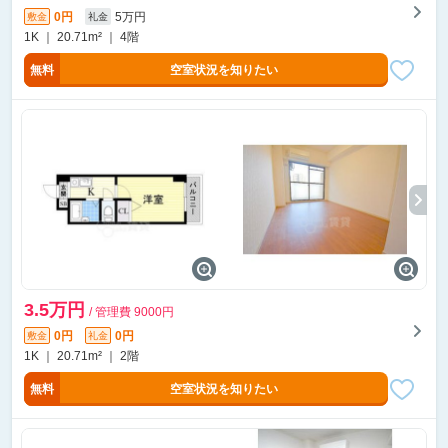
0円
5万円
敷金
礼金
1K ｜ 20.71m² ｜ 4階
無料
空室状況を知りたい
3.5万円
/ 管理費 9000円
0円
0円
敷金
礼金
1K ｜ 20.71m² ｜ 2階
無料
空室状況を知りたい