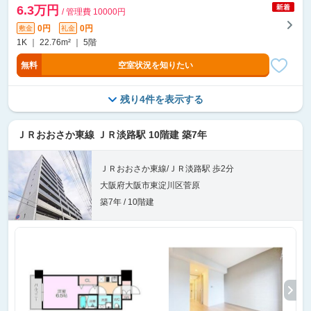
6.3万円
/ 管理費 10000円
0円
0円
敷金
礼金
1K ｜ 22.76m² ｜ 5階
無料
空室状況を知りたい
残り4件を表示する
ＪＲおおさか東線 ＪＲ淡路駅 10階建 築7年
ＪＲおおさか東線/ＪＲ淡路駅 歩2分
大阪府大阪市東淀川区菅原
築7年 / 10階建