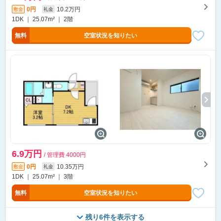
0円
10.2万円
敷金
礼金
1DK ｜ 25.07m² ｜ 2階
無料
空室状況を知りたい
6.9万円
/ 管理費 4000円
0円
10.35万円
敷金
礼金
1DK ｜ 25.07m² ｜ 3階
無料
空室状況を知りたい
残り6件を表示する