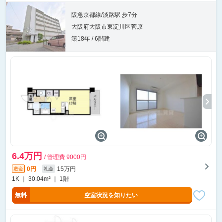
阪急京都線/淡路駅 歩7分
大阪府大阪市東淀川区菅原
築18年 / 6階建
6.4万円
/ 管理費 9000円
0円
15万円
敷金
礼金
1K ｜ 30.04m² ｜ 1階
無料
空室状況を知りたい