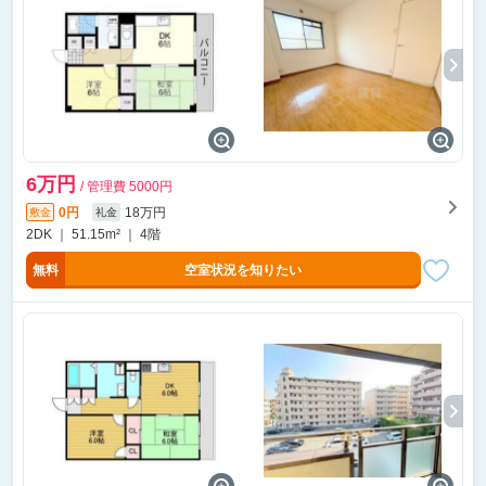
6万円
/ 管理費 5000円
0円
18万円
敷金
礼金
2DK ｜ 51.15m² ｜ 4階
無料
空室状況を知りたい