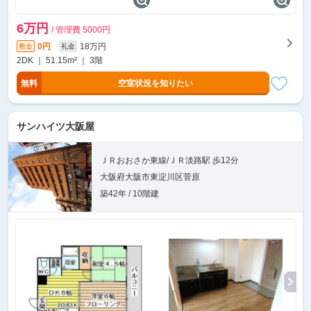
6万円
/ 管理費 5000円
0円
18万円
敷金
礼金
2DK ｜ 51.15m² ｜ 3階
無料
空室状況を知りたい
サンハイツ大阪屋
ＪＲおおさか東線/ＪＲ淡路駅 歩12分
大阪府大阪市東淀川区菅原
築42年 / 10階建