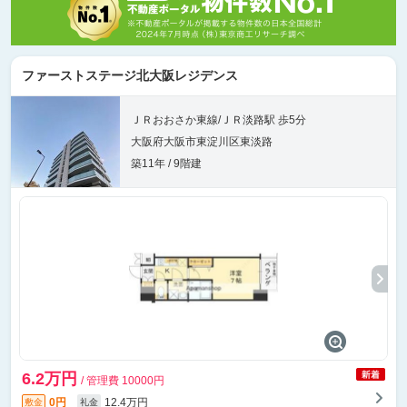
ファーストステージ北大阪レジデンス
ＪＲおおさか東線/ＪＲ淡路駅 歩5分
大阪府大阪市東淀川区東淡路
築11年 / 9階建
6.2万円
/ 管理費 10000円
0円
12.4万円
敷金
礼金