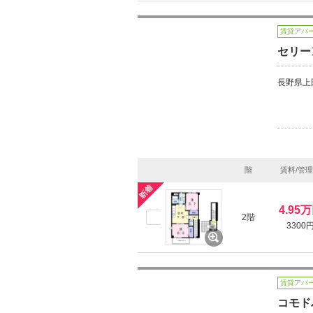
賃貸アパ
セリー
長野県上
階
賃料/管
4.95
2階
3300
賃貸アパ
コモド