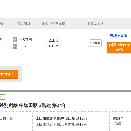
理費
敷金/礼金
間取り/専有面積
お気に入り
詳細を見る
円
4.8万円
2LDK
追加
お問い合わせ
51.15m
-
2
(無料)
合わせする
ート
鉄別所線 中塩田駅 2階建 築24年
田市小島
上田電鉄別所線/中塩田駅 歩15分
築24年
2階建
上田電鉄別所線/大学前駅 歩17分