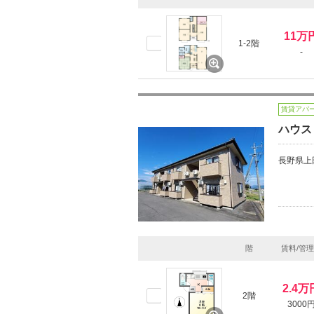
11万
1-2階
-
賃貸アパ
ハウス
長野県上
階
賃料/管
2.4万
2階
3000