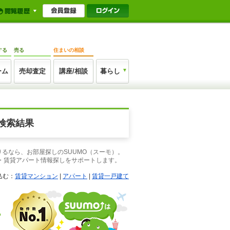
する
売る
住まいの相談
ーム
売却査定
講座/相談
暮らし
検索結果
るなら、お部屋探しのSUUMO（スーモ）。
・賃貸アパート情報探しをサポートします。
込む：
賃貸マンション
|
アパート
|
賃貸一戸建て