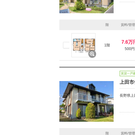
階
賃料/管
7.6万
1階
500円
賃貸一戸
上田市
長野県上
階
賃料/管