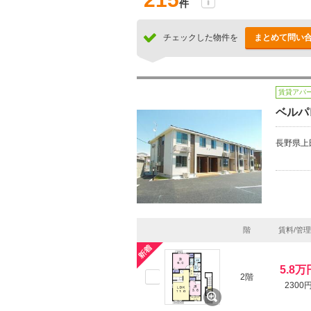
件
チェックした物件を
まとめて問い
賃貸アパ
ベルパ
長野県上
階
賃料/管
5.8万
2階
2300