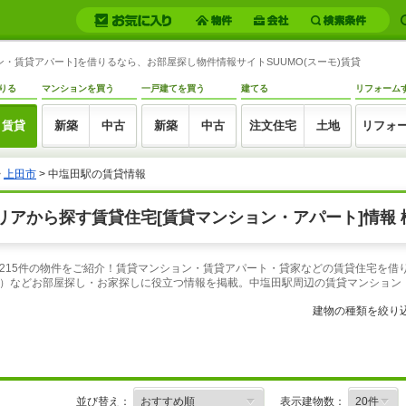
・賃貸アパート]を借りるなら、お部屋探し物件情報サイトSUUMO(スーモ)賃貸
りる
マンションを買う
一戸建てを買う
建てる
リフォーム
賃貸
新築
中古
新築
中古
注文住宅
土地
リフォ
>
上田市
> 中塩田駅の賃貸情報
アから探す賃貸住宅[賃貸マンション・アパート]情報 
215件の物件をご紹介！賃貸マンション・賃貸アパート・貸家などの賃貸住宅を借り
）などお部屋探し・お家探しに役立つ情報を掲載。中塩田駅周辺の賃貸マンション
建物の種類を絞り
並び替え：
表示建物数：