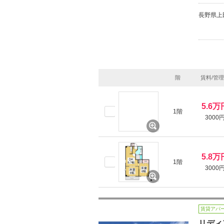
長野県上
階
賃料/管
5.6万
1階
3000
5.8万
1階
3000
賃貸アパ
リディ