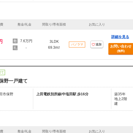
理費
敷金/礼金
間取り/専有面積
お気に入り
詳細を見る
円
7.6万円
3LDK
パノラマ
追加
お問い合わせ
69.3m
-
2
(無料)
建て
保野一戸建て
田市保野
上田電鉄別所線/中塩田駅 歩16分
築35年
地上2階
建
理費
敷金/礼金
間取り/専有面積
お気に入り