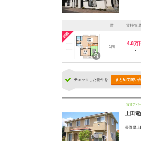
階
賃料/管
4.8万
1階
-
チェックした物件を
まとめて問い
賃貸アパ
上田電
長野県上