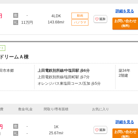
詳細を見る
円
-
4LDK
動画
追加
お問い合わせ
143.68m
11万円
2
パノラマ
(無料)
ート
ドリームＡ棟
田市本郷
上田電鉄別所線/中塩田駅 歩6分
築34年
2階建
上田電鉄別所線/塩田町駅 歩7分
オレンジバス東塩田コース/五加 歩5分
理費
敷金/礼金
間取り/専有面積
お気に入り
詳細を見る
円
-
1K
追加
お問い合わせ
25.67m
-
2
円
(無料)