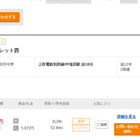
合わせする
ート
レット西
田市中野
上田電鉄別所線/中塩田駅 歩18分
築12年
2階建
理費
敷金/礼金
間取り/専有面積
お気に入り
詳細を見る
円
-
2LDK
動画
追加
お問い合わせ
52.8m
5.8万円
2
円
パノラマ
(無料)