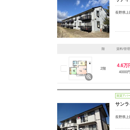
長野県上
階
賃料/管
4.6万
2階
4000
賃貸アパ
サンラ
長野県上