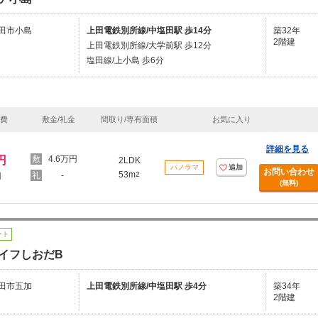
田市小島
上田電鉄別所線/中塩田駅 歩14分
築32年
2階建
上田電鉄別所線/大学前駅 歩12分
塩田線/上小島 歩6分
理費
敷金/礼金
間取り/専有面積
お気に入り
詳細を見る
円
4.6万円
2LDK
パノラマ
追加
お問い合わせ
53m
-
2
円
(無料)
ート
イフしおだB
田市五加
上田電鉄別所線/中塩田駅 歩4分
築34年
2階建