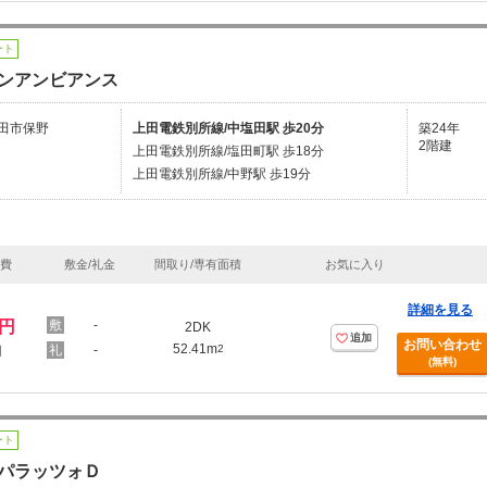
ート
ンアンビアンス
田市保野
上田電鉄別所線/中塩田駅 歩20分
築24年
2階建
上田電鉄別所線/塩田町駅 歩18分
上田電鉄別所線/中野駅 歩19分
理費
敷金/礼金
間取り/専有面積
お気に入り
詳細を見る
万円
-
2DK
追加
お問い合わせ
52.41m
-
2
円
(無料)
ート
パラッツォＤ