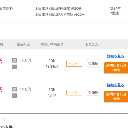
田市保野
上田電鉄別所線/神畑駅 歩20分
築24年
2階建
上田電鉄別所線/大学前駅 歩20分
理費
敷金/礼金
間取り/専有面積
お気に入り
詳細を見る
円
5.6万円
2DK
パノラマ
追加
お問い合わせ
48.34m
-
2
円
(無料)
詳細を見る
円
5.8万円
2DK
パノラマ
追加
お問い合わせ
48m
-
2
円
(無料)
ート
ア小島