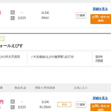
詳細を見る
円
-
2LDK
追加
お問い合わせ
49m
5万円
2
(無料)
ート
ォールえびす
びの市大字原田
ＪＲ吉都線/えびの飯野駅 歩27分
築8年
2階建
理費
敷金/礼金
間取り/専有面積
お気に入り
詳細を見る
万円
-
1LDK
動画
追加
お問い合わせ
41.26m
6万円
2
円
(無料)