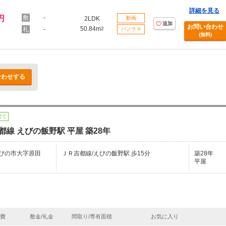
詳細を見る
円
-
2LDK
動画
追加
お問い合わせ
50.84m
-
2
パノラマ
(無料)
合わせする
建て
都線 えびの飯野駅 平屋 築28年
びの市大字原田
ＪＲ吉都線/えびの飯野駅 歩15分
築28年
平屋
理費
敷金/礼金
間取り/専有面積
お気に入り