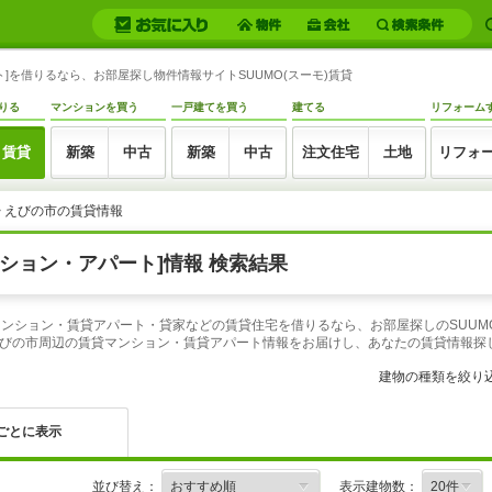
]を借りるなら、お部屋探し物件情報サイトSUUMO(スーモ)賃貸
りる
マンションを買う
一戸建てを買う
建てる
リフォーム
賃貸
新築
中古
新築
中古
注文住宅
土地
リフォ
> えびの市の賃貸情報
ション・アパート]情報 検索結果
マンション・賃貸アパート・貸家などの賃貸住宅を借りるなら、お部屋探しのSUU
びの市周辺の賃貸マンション・賃貸アパート情報をお届けし、あなたの賃貸情報探
建物の種類を絞り
ごとに表示
並び替え：
表示建物数：