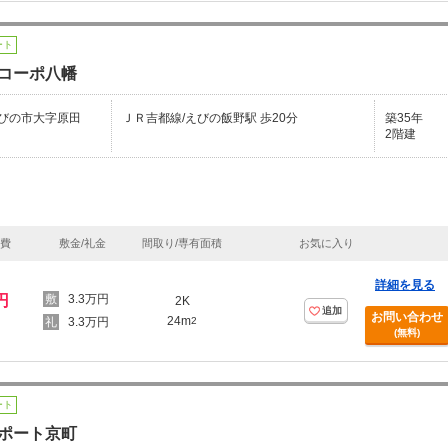
ート
コーポ八幡
びの市大字原田
ＪＲ吉都線/えびの飯野駅 歩20分
築35年
2階建
理費
敷金/礼金
間取り/専有面積
お気に入り
詳細を見る
円
3.3万円
2K
追加
お問い合わせ
24m
3.3万円
2
(無料)
ート
ポート京町