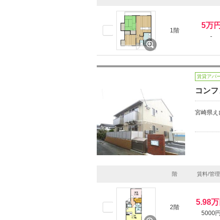
5万
1階
-
賃貸アパ
コンフ
宮崎県え
階
賃料/管
5.98
2階
5000