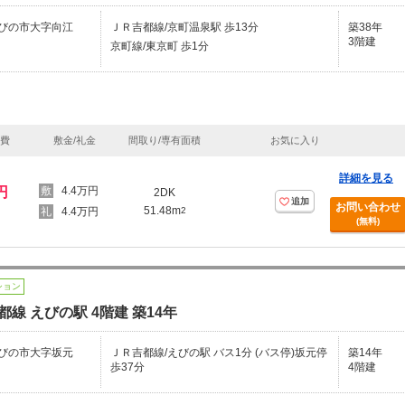
びの市大字向江
ＪＲ吉都線/京町温泉駅 歩13分
築38年
3階建
京町線/東京町 歩1分
理費
敷金/礼金
間取り/専有面積
お気に入り
詳細を見る
円
4.4万円
2DK
追加
お問い合わせ
51.48m
4.4万円
2
(無料)
ション
都線 えびの駅 4階建 築14年
びの市大字坂元
ＪＲ吉都線/えびの駅 バス1分 (バス停)坂元停
築14年
歩37分
4階建