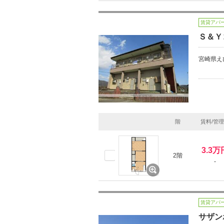
賃貸アパ
Ｓ＆Ｙ
宮崎県え
階
賃料/管
3.3万
2階
-
賃貸アパ
サザン