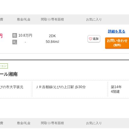
理費
敷金/礼金
間取り/専有面積
お気に入り
詳細を見る
円
10.8万円
2DK
追加
お問い合わせ
50.84m
-
2
(無料)
ション
ール湘南
びの市大字坂元
ＪＲ吉都線/えびの上江駅 歩30分
築14年
4階建
理費
敷金/礼金
間取り/専有面積
お気に入り