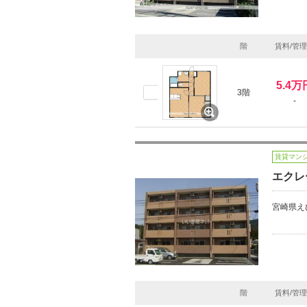
階
賃料/管
5.4万
3階
-
賃貸マン
エクレ
宮崎県え
階
賃料/管