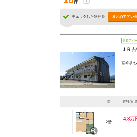
件
チェックした物件を
まとめて問い
賃貸アパ
ＪＲ吉
宮崎県え
階
賃料/管
4.8万
2階
-