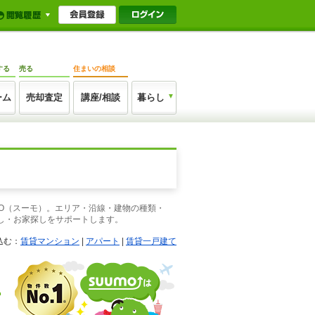
する
売る
住まいの相談
ーム
売却査定
講座/相談
暮らし
MO（スーモ）。エリア・沿線・建物の種類・
し・お家探しをサポートします。
込む：
賃貸マンション
|
アパート
|
賃貸一戸建て