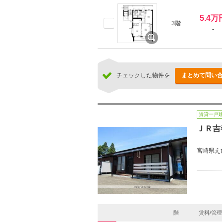
5.4万
3階
-
チェックした物件を
まとめて問い
賃貸一戸
ＪＲ吉
宮崎県え
階
賃料/管