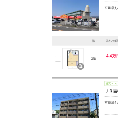
宮崎県え
階
賃料/管
4.4万
3階
-
賃貸マン
ＪＲ吉
宮崎県え