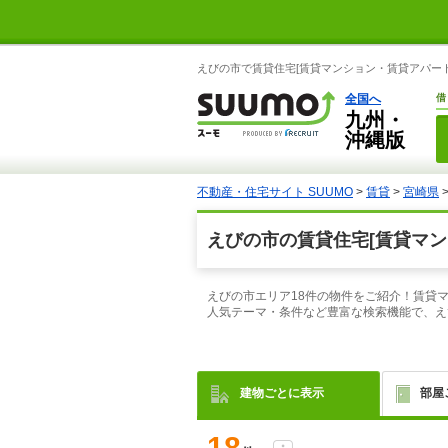
えびの市で賃貸住宅[賃貸マンション・賃貸アパート
全国へ
借
九州・
沖縄版
不動産・住宅サイト SUUMO
>
賃貸
>
宮崎県
えびの市の賃貸住宅[賃貸マン
えびの市エリア18件の物件をご紹介！賃貸
人気テーマ・条件など豊富な検索機能で、え
建物ごとに表示
部屋
18