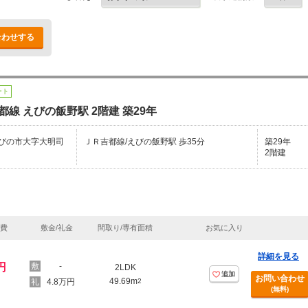
合わせする
ート
都線 えびの飯野駅 2階建 築29年
びの市大字大明司
ＪＲ吉都線/えびの飯野駅 歩35分
築29年
2階建
理費
敷金/礼金
間取り/専有面積
お気に入り
詳細を見る
円
-
2LDK
追加
お問い合わせ
49.69m
4.8万円
2
(無料)