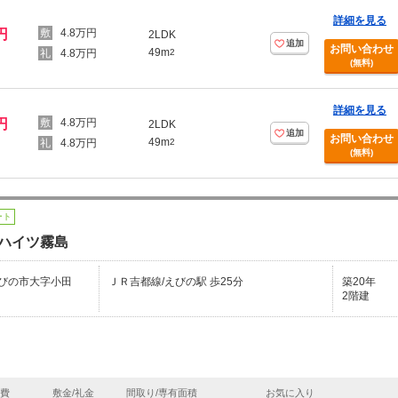
詳細を見る
円
4.8万円
2LDK
追加
お問い合わせ
49m
4.8万円
2
(無料)
詳細を見る
円
4.8万円
2LDK
追加
お問い合わせ
49m
4.8万円
2
(無料)
ート
ハイツ霧島
びの市大字小田
ＪＲ吉都線/えびの駅 歩25分
築20年
2階建
理費
敷金/礼金
間取り/専有面積
お気に入り