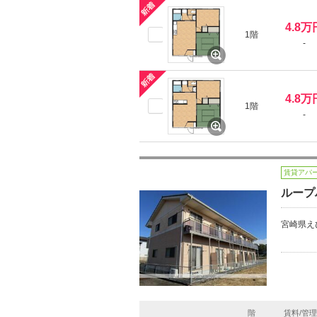
4.8万
1階
-
4.8万
1階
-
賃貸アパ
ループ
宮崎県え
階
賃料/管