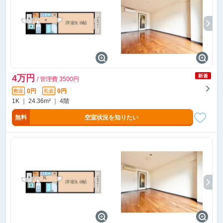
4万円
/ 管理費 3500円
0円
0円
敷金
礼金
1K ｜ 24.36m² ｜ 4階
無料
空室状況を知りたい