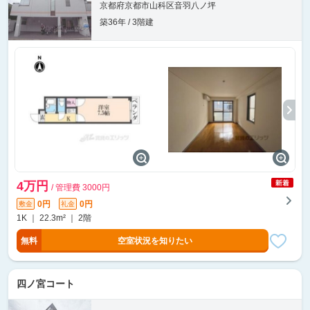
京都府京都市山科区音羽八ノ坪
築36年 / 3階建
4万円
/ 管理費 3000円
0円
0円
敷金
礼金
1K ｜ 22.3m² ｜ 2階
無料
空室状況を知りたい
四ノ宮コート