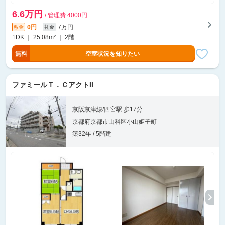
6.6万円
/ 管理費 4000円
0円
7万円
敷金
礼金
1DK ｜ 25.08m² ｜ 2階
無料
空室状況を知りたい
ファミールＴ．ＣアクトII
京阪京津線/四宮駅 歩17分
京都府京都市山科区小山姫子町
築32年 / 5階建