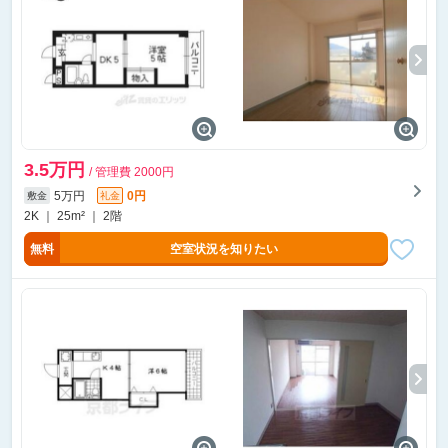
3.5万円
/ 管理費 2000円
5万円
0円
敷金
礼金
2K ｜ 25m² ｜ 2階
無料
空室状況を知りたい