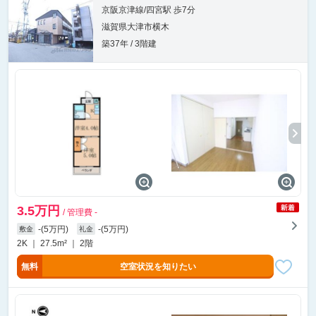
京阪京津線/四宮駅 歩7分
滋賀県大津市横木
築37年 / 3階建
3.5万円
/ 管理費 -
-(5万円)
-(5万円)
敷金
礼金
2K ｜ 27.5m² ｜ 2階
無料
空室状況を知りたい