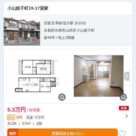
小山姫子町19-17貸家
京阪京津線/追分駅 歩10分
京都府京都市山科区小山姫子町
築49年 / 地上2階建
5.3万円
/ 管理費 -
0円
5万円
敷金
礼金
3LDK ｜ 57m² ｜ 1階
無料
空室状況を知りたい