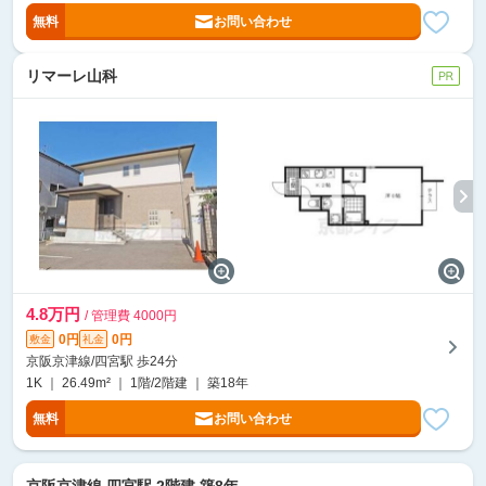
無料
お問い合わせ
リマーレ山科
4.8万円
/ 管理費 4000円
0円
0円
敷金
礼金
京阪京津線/四宮駅 歩24分
1K ｜ 26.49m² ｜ 1階/2階建 ｜ 築18年
無料
お問い合わせ