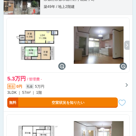
築49年 / 地上2階建
5.3万円
/ 管理費 -
0円
5万円
敷金
礼金
3LDK ｜ 57m² ｜ 1階
無料
空室状況を知りたい