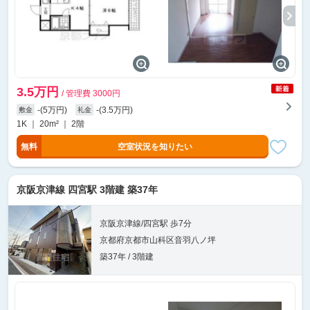
3.5万円
/ 管理費 3000円
-(5万円)
-(3.5万円)
敷金
礼金
1K ｜ 20m² ｜ 2階
無料
空室状況を知りたい
京阪京津線 四宮駅 3階建 築37年
京阪京津線/四宮駅 歩7分
京都府京都市山科区音羽八ノ坪
築37年 / 3階建