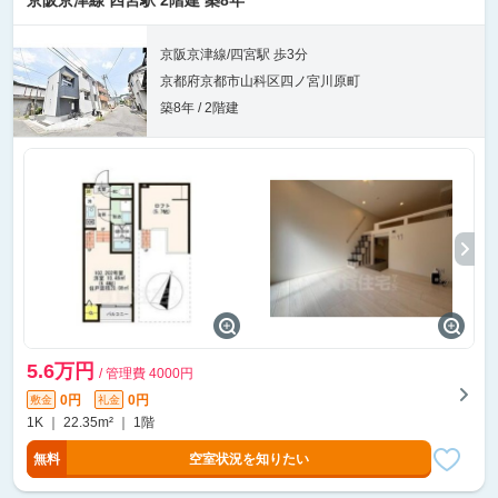
京阪京津線 四宮駅 2階建 築8年
京阪京津線/四宮駅 歩3分
京都府京都市山科区四ノ宮川原町
築8年 / 2階建
5.6万円
/ 管理費 4000円
0円
0円
敷金
礼金
1K ｜ 22.35m² ｜ 1階
無料
空室状況を知りたい