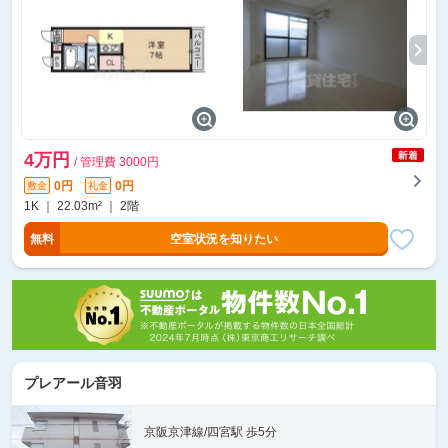
4万円
/ 管理費 3000円
0円
0円
敷金
礼金
1K ｜ 22.03m² ｜ 2階
無料
空室状況を知りたい
プレアール音羽
京阪京津線/四宮駅 歩5分