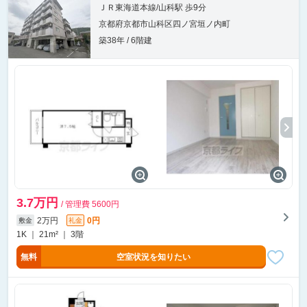
ＪＲ東海道本線/山科駅 歩9分
京都府京都市山科区四ノ宮垣ノ内町
築38年 / 6階建
3.7万円
/ 管理費 5600円
2万円
0円
敷金
礼金
1K ｜ 21m² ｜ 3階
無料
空室状況を知りたい