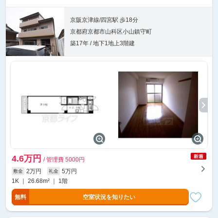
京阪京津線/四宮駅 歩18分
京都府京都市山科区小山鎮守町
築17年 / 地下1地上3階建
4.6万円
/ 管理費 5000円
2万円
5万円
敷金
礼金
1K ｜ 26.68m² ｜ 1階
無料
空室状況を知りたい