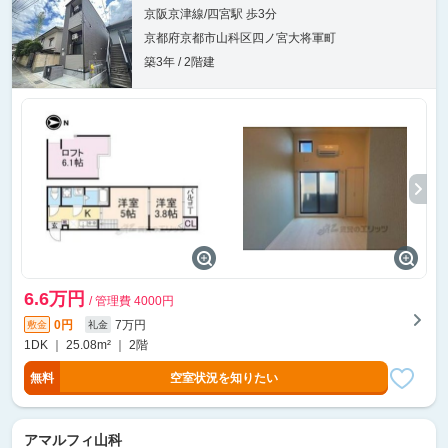
京阪京津線/四宮駅 歩3分
京都府京都市山科区四ノ宮大将軍町
築3年 / 2階建
6.6万円
/ 管理費 4000円
0円
7万円
敷金
礼金
1DK ｜ 25.08m² ｜ 2階
無料
空室状況を知りたい
アマルフィ山科