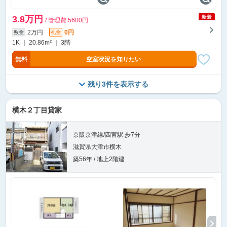
3.8万円
/ 管理費 5600円
2万円
0円
敷金
礼金
1K ｜ 20.86m² ｜ 3階
無料
空室状況を知りたい
残り3件を表示する
横木２丁目貸家
京阪京津線/四宮駅 歩7分
滋賀県大津市横木
築56年 / 地上2階建