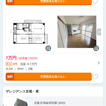
無料
空室状況を知りたい
7万円
/ 管理費 7000円
0円
9.7万円
敷金
礼金
2LDK ｜ 44m² ｜ 2階
無料
空室状況を知りたい
ザレジデンス京都・東
京阪京津線/四宮駅 歩9分