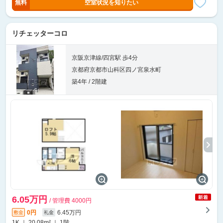
無料
空室状況を知りたい
リチェッターコロ
京阪京津線/四宮駅 歩4分
京都府京都市山科区四ノ宮泉水町
築4年 / 2階建
6.05万円
/ 管理費 4000円
0円
6.45万円
敷金
礼金
1K ｜ 20.08m² ｜ 1階