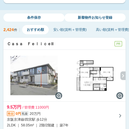
条件保存
新着物件
お知らせ登録
2,424
おすすめ順
安い順(賃料＋管理費)
高い順(賃料＋管理費
件
Ｃａｓａ ＦｅｌｉｃｅII
9.5万円
/ 管理費 11000円
0円
20万円
敷金
礼金
京阪京津線/四宮駅 歩12分
2LDK ｜ 58.05m² ｜ 2階/2階建 ｜ 築7年