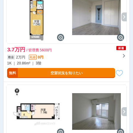
3.7万円
/ 管理費 5600円
2万円
0円
敷金
礼金
1K ｜ 20.86m² ｜ 3階
無料
空室状況を知りたい