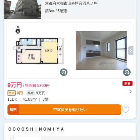
京都府京都市山科区音羽八ノ坪
築8年 / 5階建
9万円
/ 管理費 5800円
0円
9万円
敷金
礼金
1LDK ｜ 41.83m² ｜ 3階
無料
空室状況を知りたい
ＣＯＣＯＳＨＩＮＯＭＩＹＡ