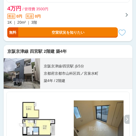
4万円
/ 管理費 3500円
0円
0円
敷金
礼金
1K ｜ 20m² ｜ 3階
無料
空室状況を知りたい
京阪京津線 四宮駅 2階建 築4年
京阪京津線/四宮駅 歩5分
京都府京都市山科区四ノ宮泉水町
築4年 / 2階建