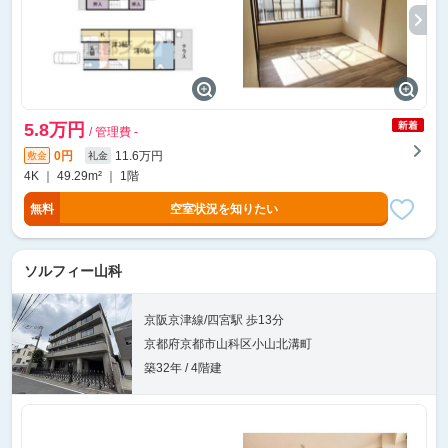
5.8万円
/ 管理費 -
0円
11.6万円
敷金
礼金
4K ｜ 49.29m² ｜ 1階
無料
空室状況を知りたい
ソルフィー山科
京阪京津線/四宮駅 歩13分
京都府京都市山科区小山北溝町
築32年 / 4階建