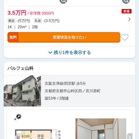
3.5万円
/ 管理費 3000円
-(5万円)
-(3.5万円)
敷金
礼金
1K ｜ 20m² ｜ 2階
無料
空室状況を知りたい
残り1件を表示する
パルフェ山科
京阪京津線/四宮駅 歩5分
京都府京都市山科区四ノ宮川原町
築53年 / 2階建