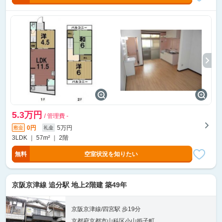
5.3万円
/ 管理費 -
0円
5万円
敷金
礼金
3LDK ｜ 57m² ｜ 2階
無料
空室状況を知りたい
京阪京津線 追分駅 地上2階建 築49年
京阪京津線/四宮駅 歩19分
京都府京都市山科区小山姫子町