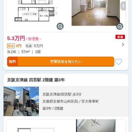
5.3万円
/ 管理費 -
0円
5万円
敷金
礼金
3LDK ｜ 57m² ｜ 1階
無料
空室状況を知りたい
京阪京津線 四宮駅 2階建 築3年
京阪京津線/四宮駅 歩3分
京都府京都市山科区四ノ宮大将軍町
築3年 / 2階建