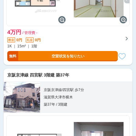
4万円
/ 管理費 -
0円
0円
敷金
礼金
1K ｜ 15m² ｜ 1階
無料
空室状況を知りたい
京阪京津線 四宮駅 3階建 築37年
京阪京津線/四宮駅 歩7分
滋賀県大津市横木
築37年 / 3階建