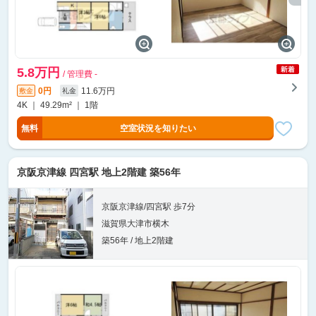
5.8万円
/ 管理費 -
0円
11.6万円
敷金
礼金
4K ｜ 49.29m² ｜ 1階
無料
空室状況を知りたい
京阪京津線 四宮駅 地上2階建 築56年
京阪京津線/四宮駅 歩7分
滋賀県大津市横木
築56年 / 地上2階建