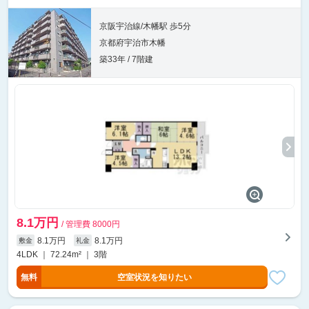
京阪宇治線/木幡駅 歩5分
京都府宇治市木幡
築33年 / 7階建
8.1万円
/ 管理費 8000円
8.1万円
8.1万円
敷金
礼金
4LDK ｜ 72.24m² ｜ 3階
無料
空室状況を知りたい