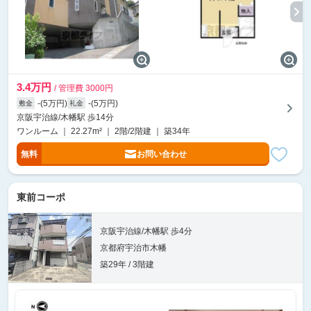
3.4万円
/ 管理費 3000円
-(5万円)
-(5万円)
敷金
礼金
京阪宇治線/木幡駅 歩14分
ワンルーム ｜ 22.27m² ｜ 2階/2階建 ｜ 築34年
無料
お問い合わせ
東前コーポ
京阪宇治線/木幡駅 歩4分
京都府宇治市木幡
築29年 / 3階建