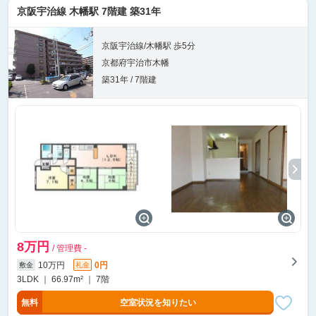
京阪宇治線 木幡駅 7階建 築31年
京阪宇治線/木幡駅 歩5分
京都府宇治市木幡
築31年 / 7階建
8万円
/ 管理費 -
10万円
0円
敷金
礼金
3LDK ｜ 66.97m² ｜ 7階
無料
空室状況を知りたい