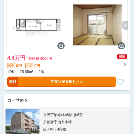
4.4万円
/ 管理費 4000円
0円
0円
敷金
礼金
1DK ｜ 25.65m² ｜ 2階
無料
空室状況を知りたい
カーサＭＮ
京阪宇治線/木幡駅 歩6分
京都府宇治市木幡
築30年 / 4階建