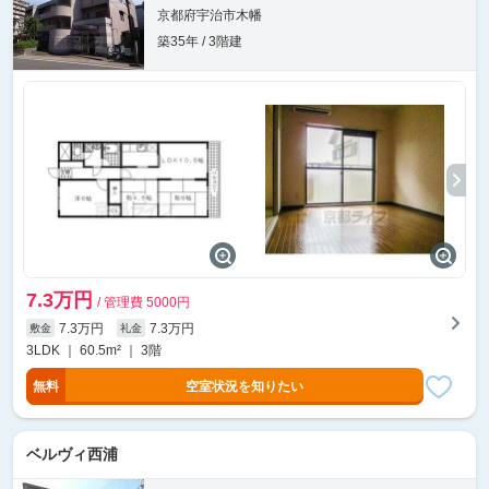
京都府宇治市木幡
築35年 / 3階建
7.3万円
/ 管理費 5000円
7.3万円
7.3万円
敷金
礼金
3LDK ｜ 60.5m² ｜ 3階
無料
空室状況を知りたい
ベルヴィ西浦