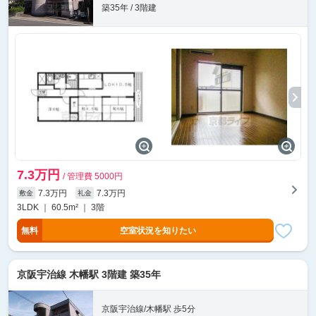
築35年 / 3階建
7.3万円
/ 管理費 5000円
7.3万円
7.3万円
敷金
礼金
3LDK ｜ 60.5m² ｜ 3階
無料
空室状況を知りたい
京阪宇治線 木幡駅 3階建 築35年
京阪宇治線/木幡駅 歩5分