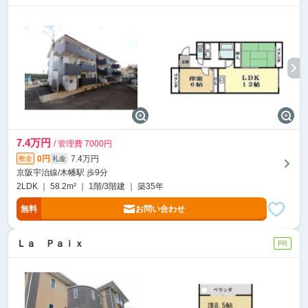
7.4万円
/ 管理費 7000円
0円
7.4万円
敷金
礼金
京阪宇治線/木幡駅 歩9分
2LDK ｜ 58.2m² ｜ 1階/3階建 ｜ 築35年
無料
お問い合わせ
Ｌａ Ｐａｉｘ