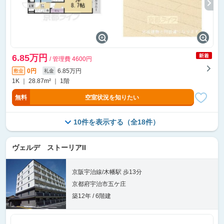
6.85万円
/ 管理費 4600円
0円
6.85万円
敷金
礼金
1K ｜ 28.87m² ｜ 1階
無料
空室状況を知りたい
10件を表示する（全18件）
ヴェルデ ストーリアII
京阪宇治線/木幡駅 歩13分
京都府宇治市五ケ庄
築12年 / 6階建