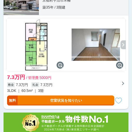
京都府宇治市木幡
築35年 / 3階建
7.3万円
/ 管理費 5000円
7.3万円
7.3万円
敷金
礼金
3LDK ｜ 60.5m² ｜ 3階
無料
空室状況を知りたい