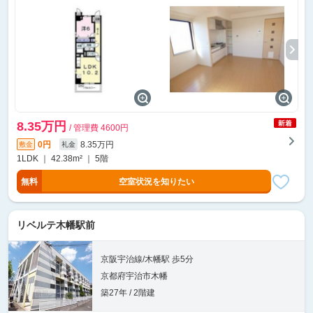
8.35万円
/ 管理費 4600円
0円
8.35万円
敷金
礼金
1LDK ｜ 42.38m² ｜ 5階
無料
空室状況を知りたい
リベルテ木幡駅前
京阪宇治線/木幡駅 歩5分
京都府宇治市木幡
築27年 / 2階建