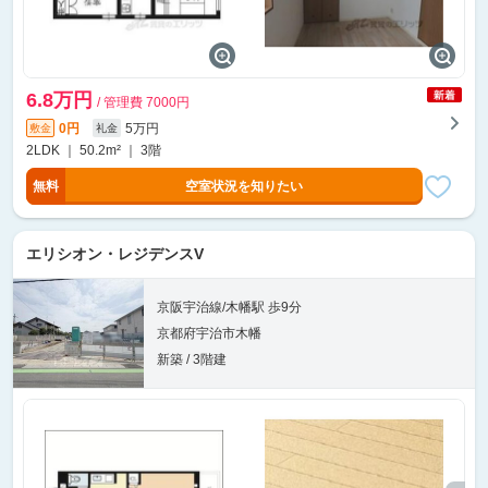
6.8万円
/ 管理費 7000円
0円
5万円
敷金
礼金
2LDK ｜ 50.2m² ｜ 3階
無料
空室状況を知りたい
エリシオン・レジデンスV
京阪宇治線/木幡駅 歩9分
京都府宇治市木幡
新築 / 3階建