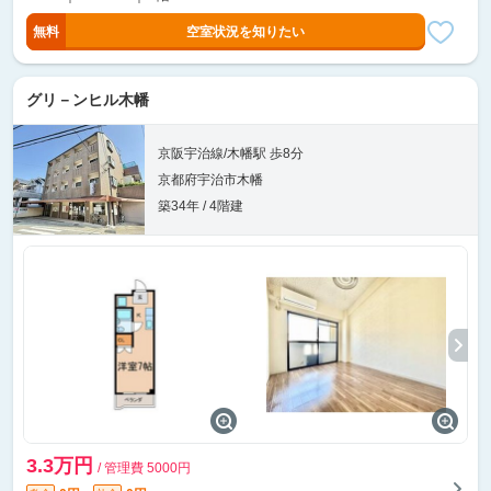
無料
空室状況を知りたい
グリ－ンヒル木幡
京阪宇治線/木幡駅 歩8分
京都府宇治市木幡
築34年 / 4階建
3.3万円
/ 管理費 5000円