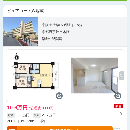
ピュアコート六地蔵
京阪宇治線/木幡駅 歩15分
京都府宇治市木幡
築5年 / 5階建
10.6万円
/ 管理費 8000円
10.6万円
21.2万円
敷金
礼金
2LDK ｜ 60.13m² ｜ 2階