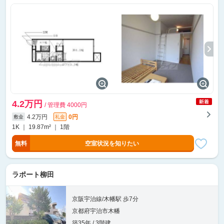
4.2万円
/ 管理費 4000円
4.2万円
0円
敷金
礼金
1K ｜ 19.87m² ｜ 1階
無料
空室状況を知りたい
ラポート柳田
京阪宇治線/木幡駅 歩7分
京都府宇治市木幡
築35年 / 3階建