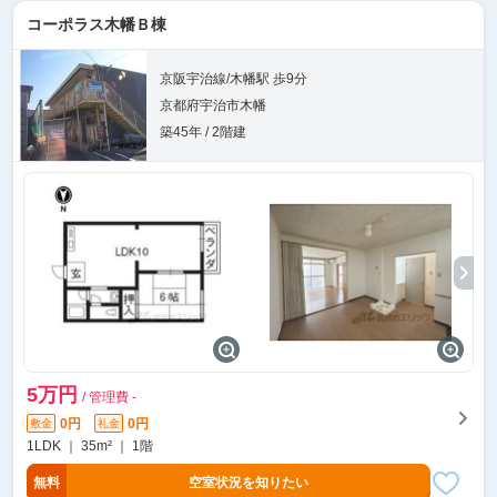
コーポラス木幡Ｂ棟
京阪宇治線/木幡駅 歩9分
京都府宇治市木幡
築45年 / 2階建
5万円
/ 管理費 -
0円
0円
敷金
礼金
1LDK ｜ 35m² ｜ 1階
無料
空室状況を知りたい