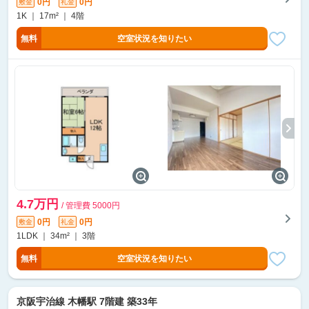
0円
0円
敷金
礼金
1K ｜ 17m² ｜ 4階
無料
空室状況を知りたい
4.7万円
/ 管理費 5000円
0円
0円
敷金
礼金
1LDK ｜ 34m² ｜ 3階
無料
空室状況を知りたい
京阪宇治線 木幡駅 7階建 築33年