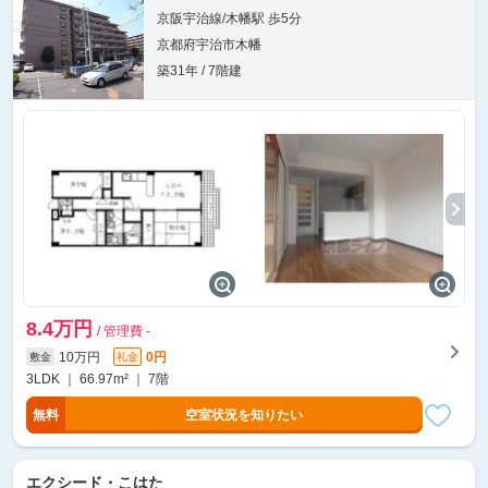
京阪宇治線/木幡駅 歩5分
京都府宇治市木幡
築31年 / 7階建
8.4万円
/ 管理費 -
10万円
0円
敷金
礼金
3LDK ｜ 66.97m² ｜ 7階
無料
空室状況を知りたい
エクシード・こはた