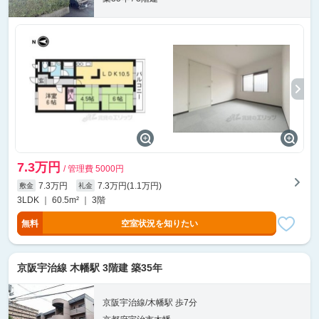
7.3万円
/ 管理費 5000円
7.3万円
7.3万円(1.1万円)
敷金
礼金
3LDK ｜ 60.5m² ｜ 3階
無料
空室状況を知りたい
京阪宇治線 木幡駅 3階建 築35年
京阪宇治線/木幡駅 歩7分