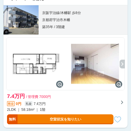
京阪宇治線/木幡駅 歩8分
京都府宇治市木幡
築35年 / 3階建
7.4万円
/ 管理費 7000円
0円
7.4万円
敷金
礼金
2LDK ｜ 58.18m² ｜ 1階
無料
空室状況を知りたい