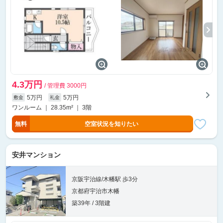
4.3万円
/ 管理費 3000円
5万円
5万円
敷金
礼金
ワンルーム ｜ 28.35m² ｜ 3階
無料
空室状況を知りたい
安井マンション
京阪宇治線/木幡駅 歩3分
京都府宇治市木幡
築39年 / 3階建