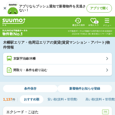
アプリならプッシュ通知で新着物件を見逃さ
アプリで開く
ない！
0
木幡駅エリア・他周辺エリアの賃貸(賃貸マンション・アパート)物
件情報
京阪宇治線/木幡
間取り・条件を絞り込む
条件保存
新着物件
お知らせ登録
1,137
おすすめ順
安い順(賃料＋管理費)
高い順(賃料＋管理費
件
エクシード・こはた