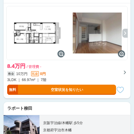
8.4万円
/ 管理費 -
10万円
0円
敷金
礼金
3LDK ｜ 66.97m² ｜ 7階
無料
空室状況を知りたい
ラポート柳田
京阪宇治線/木幡駅 歩5分
京都府宇治市木幡