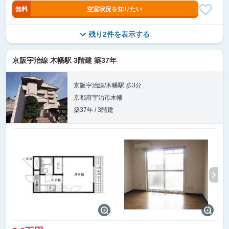
無料
空室状況を知りたい
残り2件を表示する
京阪宇治線 木幡駅 3階建 築37年
京阪宇治線/木幡駅 歩3分
京都府宇治市木幡
築37年 / 3階建