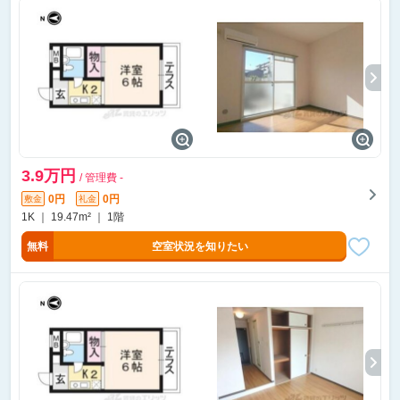
3.9万円
/ 管理費 -
0円
0円
敷金
礼金
1K ｜ 19.47m² ｜ 1階
無料
空室状況を知りたい