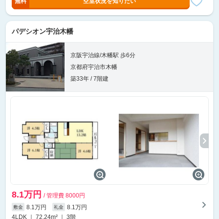
無料
空室状況を知りたい
パデシオン宇治木幡
京阪宇治線/木幡駅 歩6分
京都府宇治市木幡
築33年 / 7階建
8.1万円
/ 管理費 8000円
8.1万円
8.1万円
敷金
礼金
4LDK ｜ 72.24m² ｜ 3階