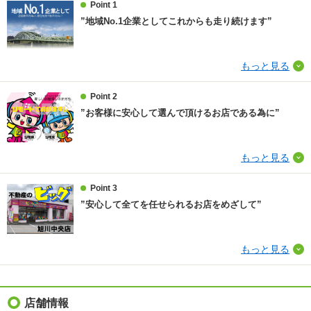
Point 1
”地域No.1企業としてこれからも走り続けます”
契約期間
普通借家 2年
損保
2万円2年
もっと見る
保証会社
保証会社利用必 保証会社要加入：保証料月額総賃料の
Point 2
50％～100％(敷金無料)
”お客様に安心して選んで頂けるお店である為に”
ほか初期費用
合計2.75万円（内訳：水廻り清掃料 27500円税込）
もっと見る
その他諸費用
安心サービス２４ 1650円／月額 町内会費 200円
／月額 ストーブ分解清掃 22000円／退去時
Point 3
仲介手数料
1.1ヶ月
”安心して全てを任せられるお店をめざして”
情報更新日
2026/08/05
もっと見る
次回更新予定日
2026/08/20
店舗情報