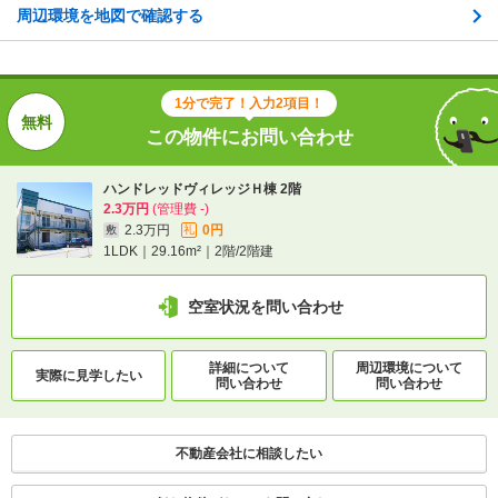
バス/永山2-2 歩10分
周辺環境を地図で確認する
1分で完了！入力2項目！
1分で完了！入力2項目！
この物件にお問い合わせ
この物件にお問い合わせ
ハンドレッドヴィレッジＨ棟 2階
ハンドレッドヴィレッジＨ棟 2階
2.3万円
(管理費 -)
2.3万円
(管理費 -)
2.3万円
0円
敷
礼
2.3万円
0円
敷
礼
1LDK｜29.16m²｜2階/2階建
1LDK｜29.16m²｜2階/2階建
空室状況を問い合わせ
空室状況を問い合わせ
詳細について
間取り・設備を
実際に
見学したい
詳細について
問い合わせ
周辺環境について
問い合わせ
実際に
見学したい
問い合わせ
問い合わせ
不動産会社に相談したい
不動産会社に相談したい
電話で問い合わせ