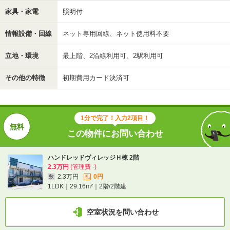
家具・家電
照明付
情報設備・回線
ネット専用回線、ネット使用料不要
立地・環境
最上階、2沿線利用可、2駅利用可
その他の特徴
初期費用カード決済可
1分で完了！入力2項目！
この物件にお問い合わせ
ハンドレッドヴィレッジＨ棟 2階
2.3万円
(管理費 -)
2.3万円
0円
敷
礼
1LDK｜29.16m²｜2階/2階建
空室状況を問い合わせ