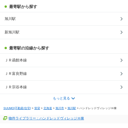
最寄駅から探す
旭川駅
新旭川駅
最寄駅の沿線から探す
ＪＲ函館本線
ＪＲ富良野線
ＪＲ宗谷本線
もっと見る
SUUMO[不動産/住宅]
>
賃貸
>
北海道
>
旭川市
>
旭川駅
>
ハンドレッドヴィレッジＨ棟
物件ライブラリー：ハンドレッドヴィレッジＨ棟