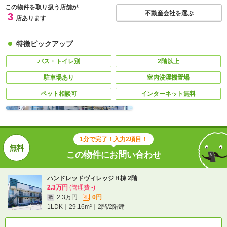
この物件を取り扱う店舗が
不動産会社を選ぶ
3
店あります
特徴ピックアップ
バス・トイレ別
2階以上
駐車場あり
室内洗濯機置場
ペット相談可
インターネット無料
1分で完了！入力2項目！
この物件にお問い合わせ
ハンドレッドヴィレッジＨ棟 2階
2.3万円
(管理費 -)
2.3万円
0円
敷
礼
1LDK｜29.16m²｜2階/2階建