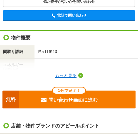
似た物件がないかを問い合わせ
電話で問い合わせ
物件概要
間取り詳細
洋5 LDK10
エネルギー
-
消費性能
もっと見る
断熱性能
-
1分で完了！
目安光熱費
-
無料
問い合わせ画面に進む
駐車場
敷地内2000円
入居
即
店舗・物件ブランドのアピールポイント
条件
二人入居可/ペット相談