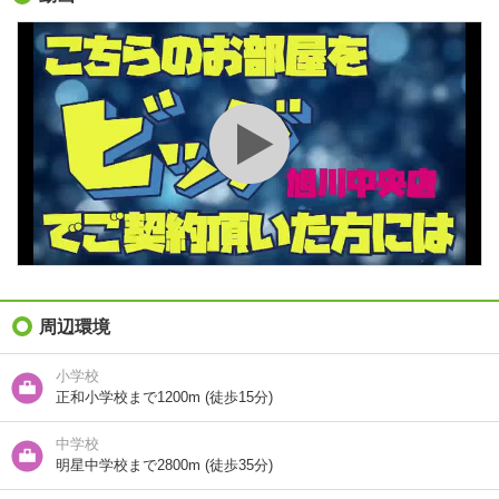
却金）
間取り / 専有面
1LDK
/
29.16m²
積
種別 / 構造
アパート
/
木造
築年 / 築年月
築30年
/
1996年12月
階建
2階/2階建
総戸数
10戸
向き
北西
周辺環境
住所
北海道旭川市大雪通９
小学校
正和小学校まで1200m (徒歩15分)
地図を見る
中学校
交通
ＪＲ函館本線/旭川駅 歩59分
明星中学校まで2800m (徒歩35分)
ＪＲ石北本線/新旭川駅 歩22分