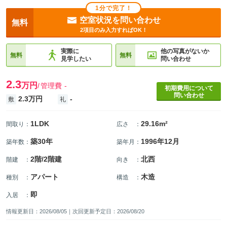
1分で完了！
空室状況を問い合わせ
無料
2項目のみ入力すればOK！
実際に
他の写真がないか
無料
無料
見学したい
問い合わせ
2.3
万円
管理費
-
初期費用について
問い合わせ
2.3万円
-
敷
礼
1LDK
29.16m²
間取り
：
広さ
：
築30年
1996年12月
築年数
：
築年月
：
2階/2階建
北西
階建
：
向き
：
アパート
木造
種別
：
構造
：
即
入居
：
情報更新日：2026/08/05｜次回更新予定日：2026/08/20