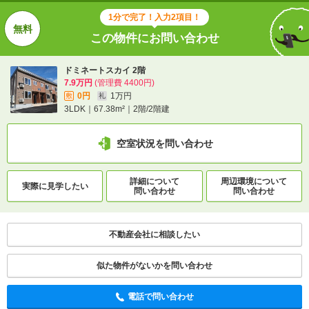
地図を見る
1分で完了！入力2項目！
この物件にお問い合わせ
交通
ＪＲ函館本線/滝川駅 歩42分
ドミネートスカイ 2階
7.9万円
(管理費 4400円)
0円
1万円
敷
礼
1分で完了！入力2項目！
3LDK｜67.38m²｜2階/2階建
この物件にお問い合わせ
空室状況を問い合わせ
ドミネートスカイ 2階
7.9万円
(管理費 4400円)
詳細について
周辺環境について
0円
1万円
敷
礼
実際に
見学したい
問い合わせ
問い合わせ
3LDK｜67.38m²｜2階/2階建
空室状況を問い合わせ
不動産会社に相談したい
似た物件がないかを問い合わせ
詳細について
間取り・設備を
実際に
見学したい
問い合わせ
問い合わせ
電話で問い合わせ