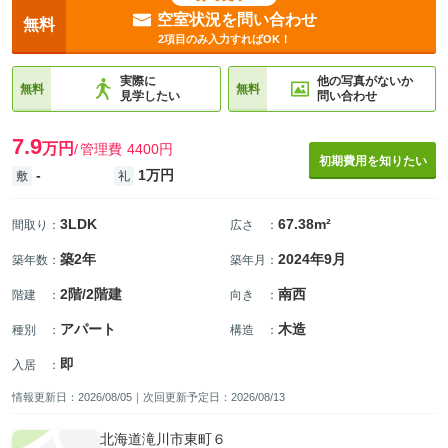
空室状況を問い合わせ
無料
2項目のみ入力すればOK！
実際に
他の写真がないか
無料
無料
見学したい
問い合わせ
7.9
万円
管理費
4400円
初期費用を知りたい
-
1万円
敷
礼
3LDK
67.38m²
間取り
：
広さ
：
築2年
2024年9月
築年数
：
築年月
：
2階/2階建
南西
階建
：
向き
：
アパート
木造
種別
：
構造
：
即
入居
：
情報更新日：2026/08/05｜次回更新予定日：2026/08/13
北海道滝川市東町６