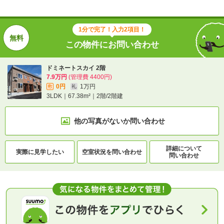
1分で完了！入力2項目！
この物件にお問い合わせ
ドミネートスカイ 2階
7.9万円
(管理費 4400円)
0円
1万円
敷
礼
3LDK｜67.38m²｜2階/2階建
他の写真がないか
問い合わせ
詳細について
実際に
見学したい
空室状況を
問い合わせ
問い合わせ