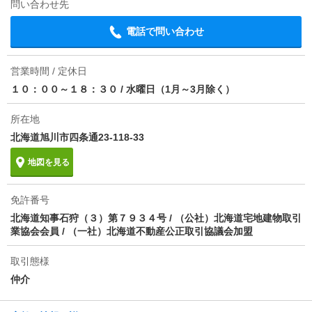
問い合わせ先
保証会社
保証会社利用必 初回契約時：25，000円、月額：2.
5％、初回保証料２５，０００円、月額保証料賃料総
電話で問い合わせ
額の２．５％
ほか初期費用
合計9.33万円（内訳：鍵交換代 ３３００円税込 ハ
営業時間 / 定休日
ウスクリーニング ９００００円税込）
１０：００～１８：３０
/
水曜日（1月～3月除く）
その他諸費用
町内会費 ３００円／月額 ２４時間管理費 １９８
所在地
０円／月額
北海道旭川市四条通23-118-33
情報更新日
2026/08/05
地図を見る
次回更新予定日
2026/08/13
免許番号
物件備考
24時間管理料には保険料が含まれております。
北海道知事石狩（３）第７９３４号 / （公社）北海道宅地建物取引
業協会会員 / （一社）北海道不動産公正取引協議会加盟
取引態様
仲介