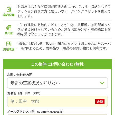
お部屋はおもな開口部が南西方面に向いており、収納としてフ
ァッション好きの方に嬉しいウォークインクロゼットを備えて
室内設備
おります。
ゴミは建物の敷地内に置くことができ、共用部には宅配ボック
スが備え付けられているため、急なお出かけや不在の際にも荷
共用部
物を受け取ることができます。
周辺には徒歩8分（636m）圏内にイオン滝川店を含めたスーパ
ーも2件あるため、食料品や日用品のお買い物にも便利です。
周辺環境
この物件にお問い合わせ (無料)
お問い合わせ内容
お名前
（例：田中 太郎）
メールアドレス
（例：suumo@xxxxxx.jp）