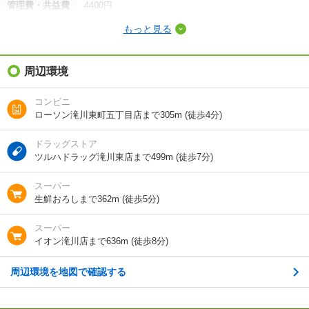
管理費・共益費
4400円
もっと見る
敷金（保証金）
-
礼金（敷引・償
周辺環境
1万円
却金）
コンビニ
間取り / 専有面
3LDK
/
67.38m²
ローソン滝川東町五丁目店まで305m (徒歩4分)
積
ドラッグストア
種別 / 構造
アパート
/
木造
ツルハドラッグ滝川東店まで499m (徒歩7分)
築年 / 築年月
築2年
/
2024年9月
スーパー
生鮮おろしまで362m (徒歩5分)
階建
2階/2階建
スーパー
総戸数
6戸
イオン滝川店まで636m (徒歩8分)
向き
南西
周辺環境を地図で確認する
住所
北海道滝川市東町６