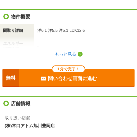
不動産会社に相談したい
物件概要
電話で問い合わせ
間取り詳細
洋6.1 洋5.5 洋5.1 LDK12.6
エネルギー
-
消費性能
もっと見る
断熱性能
-
1分で完了！
目安光熱費
-
無料
問い合わせ画面に進む
駐車場
敷地内2200円
入居
即
店舗情報
条件
二人入居可/子供可/ペット相談/ルームシェア相談
取り扱い店舗
(株)常口アトム旭川豊岡店
損保
-