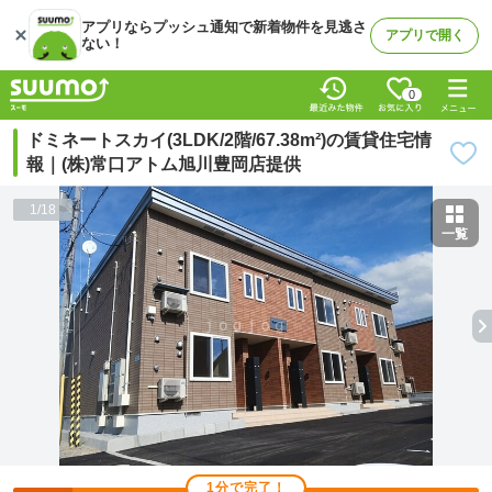
アプリならプッシュ通知で新着物件を見逃さ
アプリで開く
ない！
0
ドミネートスカイ(3LDK/2階/67.38m²)の賃貸住宅情
報｜(株)常口アトム旭川豊岡店提供
1
/
18
一覧
1分で完了！