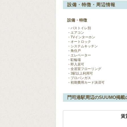
設備・特徴・周辺情報
設備・特徴
バストイレ別
エアコン
TVインターホン
オートロック
システムキッチン
角住戸
エレベーター
駐輪場
即入居可
全居室フローリング
3駅以上利用可
プロパンガス
初期費用カード決済可
門司港駅周辺のSUUMO掲載
賃