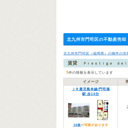
北九州市門司区の不動産売却
北九州市門司区（福岡県）の物件の売
賃貸
Ｐｒｅｓｔｉｇｅ ｄｅｌ
5
件の情報を表示しています
イメージ
ＪＲ鹿児島本線/門司港
駅 歩14分
16枚
の写真があります