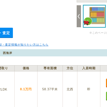
・査定
※このページ
却・査定情報が知りたい方はこちら
 西海岸
間取り
価格
専有面積
方位
入居時期
8.1万円
58.37平米
北西
即
2LDK