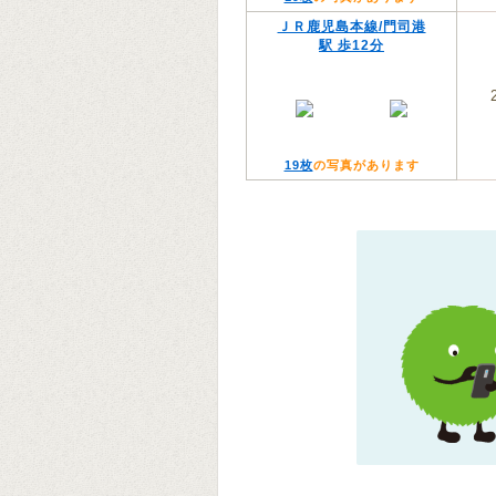
ＪＲ鹿児島本線/門司港
駅 歩12分
19枚
の写真があります