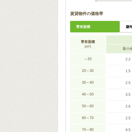
賃貸物件の価格帯
専有面積
築
専有面積
(m²)
最小
～20
2.2
20～30
1.5
30～40
2.5
40～50
3.5
50～60
2.6
60～70
2.5
70～80
9.5