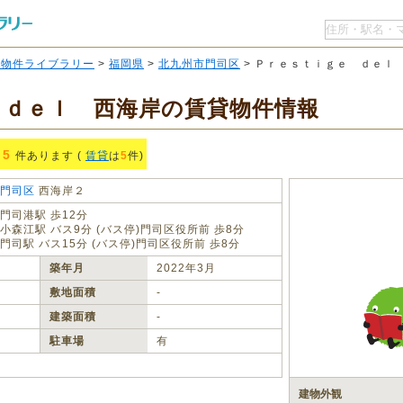
O物件ライブラリー
>
福岡県
>
北九州市門司区
> Ｐｒｅｓｔｉｇｅ ｄｅｌ
 ｄｅｌ 西海岸の賃貸物件情報
5
件あります (
賃貸
は
5
件)
門司区
西海岸２
門司港駅 歩12分
小森江駅 バス9分 (バス停)門司区役所前 歩8分
門司駅 バス15分 (バス停)門司区役所前 歩8分
築年月
2022年3月
敷地面積
‐
建築面積
‐
駐車場
有
建物外観