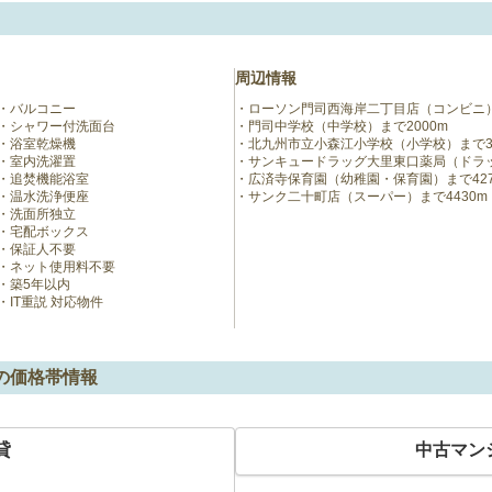
周辺情報
バルコニー
ローソン門司西海岸二丁目店（コンビニ）
シャワー付洗面台
門司中学校（中学校）まで2000m
浴室乾燥機
北九州市立小森江小学校（小学校）まで32
室内洗濯置
サンキュードラッグ大里東口薬局（ドラッ
追焚機能浴室
広済寺保育園（幼稚園・保育園）まで427
温水洗浄便座
サンク二十町店（スーパー）まで4430m
洗面所独立
宅配ボックス
保証人不要
ネット使用料不要
築5年以内
IT重説 対応物件
の価格帯情報
貸
中古マン