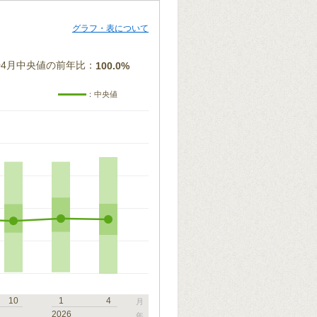
グラフ・表について
年04月中央値の前年比：
100.0%
：中央値
10
1
4
月
2026
年