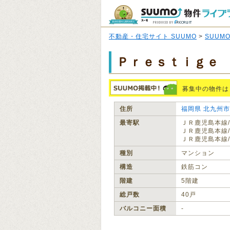
不動産・住宅サイト SUUMO
>
SUUM
Ｐｒｅｓｔｉｇｅ
募集中の物件は
住所
福岡県
北九州市
最寄駅
ＪＲ鹿児島本線/
ＪＲ鹿児島本線/
ＪＲ鹿児島本線/
種別
マンション
構造
鉄筋コン
階建
5階建
総戸数
40戸
バルコニー面積
‐