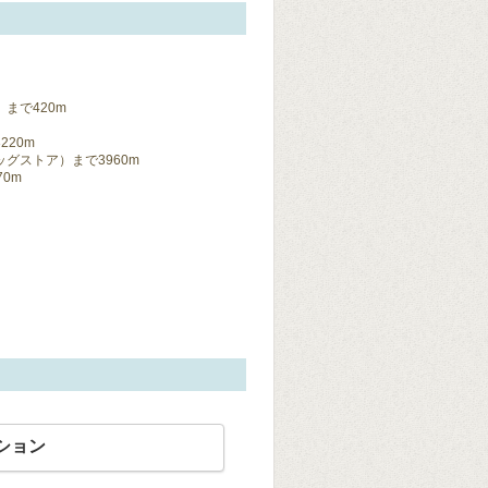
まで420m
20m
グストア）まで3960m
0m
ション