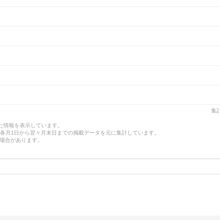
集計
した情報を表示しています。
、各月1日から翌々月末日までの掲載データを元に集計しています。
場合があります。