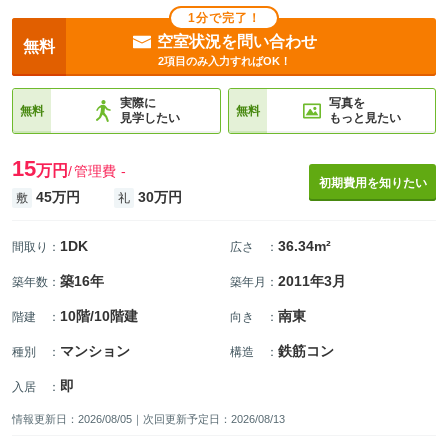
1分で完了！
空室状況を問い合わせ
無料
2項目のみ入力すればOK！
実際に
写真を
無料
無料
見学したい
もっと見たい
15
万円
管理費
-
初期費用を知りたい
45万円
30万円
敷
礼
1DK
36.34m²
間取り
：
広さ
：
築16年
2011年3月
築年数
：
築年月
：
10階/10階建
南東
階建
：
向き
：
マンション
鉄筋コン
種別
：
構造
：
即
入居
：
情報更新日：2026/08/05｜次回更新予定日：2026/08/13