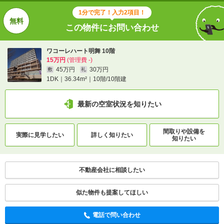
1分で完了！入力2項目！
この物件にお問い合わせ
ワコーレハート明舞 10階
15万円
(管理費 -)
45万円
30万円
敷
礼
1DK｜36.34m²｜10階/10階建
最新の空室状況を知りたい
間取りや設備を
実際に
見学したい
詳しく知りたい
知りたい
不動産会社に相談したい
似た物件も提案してほしい
電話で問い合わせ