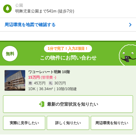
公園
向き
南東
明舞児童公園まで541m (徒歩7分)
住所
兵庫県明石市松が丘４
周辺環境を地図で確認する
地図を見る
1分で完了！入力2項目！
交通
ＪＲ山陽本線/朝霧駅 歩17分
山陽電鉄本線/西舞子駅 歩24分
この物件にお問い合わせ
山陽電鉄本線/大蔵谷駅 歩29分
ワコーレハート明舞 10階
15万円
(管理費 -)
45万円
30万円
敷
礼
1分で完了！入力2項目！
1DK｜36.34m²｜10階/10階建
この物件にお問い合わせ
最新の空室状況を知りたい
ワコーレハート明舞 10階
15万円
(管理費 -)
45万円
30万円
敷
礼
実際に
見学したい
詳しく知りたい
周辺環境を
知りたい
1DK｜36.34m²｜10階/10階建