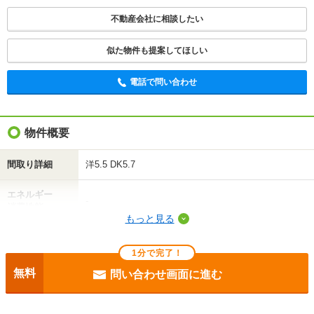
最新の空室状況を知りたい
不動産会社に相談したい
間取りや設備を
似た物件も提案してほしい
実際に
見学したい
詳しく知りたい
知りたい
電話で問い合わせ
不動産会社に相談したい
物件概要
電話で問い合わせ
間取り詳細
洋5.5 DK5.7
エネルギー
-
消費性能
もっと見る
断熱性能
-
1分で完了！
目安光熱費
-
無料
問い合わせ画面に進む
駐車場
敷地内7000円