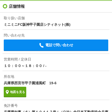
入居
即
店舗情報
条件
-
取り扱い店舗
ミニミニFC阪神甲子園店シティネット(株)
損保
要
問い合わせ先
情報更新日
2026/08/05
電話で問い合わせ
次回更新予定日
2026/08/13
営業時間 / 定休日
１０：００～１８：００
/
-
所在地
兵庫県西宮市甲子園浦風町 19-6
地図を見る
免許番号
兵庫県知事（６）第１０４１７号 / （公社）全日本不動産協会兵庫