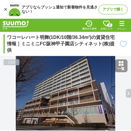
アプリならプッシュ通知で新着物件を見逃さ
アプリで開く
ない！
0
ワコーレハート明舞(1DK/10階/36.34m²)の賃貸住宅
情報｜ミニミニFC阪神甲子園店シティネット(株)提
供
1
/
18
一覧