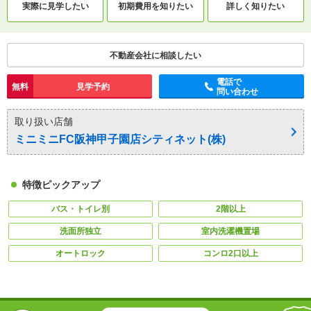
実際に
見学したい
初期費用を
知りたい
詳しく知りたい
不動産会社に相談したい
電話で
無料
見学予約
問い合わせ
取り扱い店舗
ミニミニFC阪神甲子園店シティネット(株)
特徴ピックアップ
バス・トイレ別
2階以上
洗面所独立
室内洗濯機置場
オートロック
コンロ2口以上