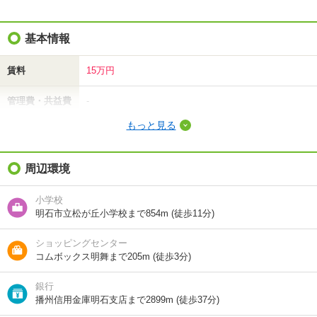
基本情報
賃料
15万円
管理費・共益費
-
もっと見る
敷金（保証金）
45万円
礼金（敷引・償
周辺環境
30万円
却金）
小学校
間取り / 専有面
1DK
/
36.34m²
明石市立松が丘小学校まで854m (徒歩11分)
積
ショッピングセンター
種別 / 構造
マンション
/
鉄筋コン
コムボックス明舞まで205m (徒歩3分)
築年 / 築年月
築16年
/
2011年3月
銀行
播州信用金庫明石支店まで2899m (徒歩37分)
階建
10階/10階建