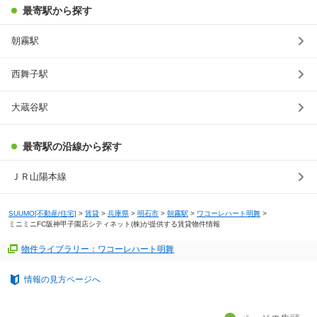
最寄駅から探す
朝霧駅
西舞子駅
大蔵谷駅
最寄駅の沿線から探す
ＪＲ山陽本線
SUUMO[不動産/住宅]
>
賃貸
>
兵庫県
>
明石市
>
朝霧駅
>
ワコーレハート明舞
>
ミニミニFC阪神甲子園店シティネット(株)が提供する賃貸物件情報
物件ライブラリー：ワコーレハート明舞
情報の見方ページへ