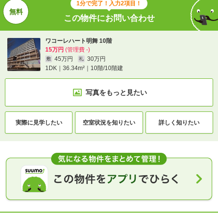
1分で完了！入力2項目！
この物件にお問い合わせ
ワコーレハート明舞 10階
15万円
(管理費 -)
45万円
30万円
敷
礼
1DK｜36.34m²｜10階/10階建
写真をもっと見たい
実際に
見学したい
空室状況を
知りたい
詳しく知りたい