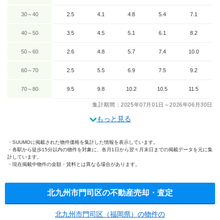
30～40
2.5
4.1
4.8
5.4
7.1
40～50
3.5
4.5
5.1
6.1
8.2
50～60
2.6
4.8
5.7
7.4
10.0
60～70
2.5
5.5
6.9
7.5
9.2
70～80
9.5
9.8
10.2
10.5
11.5
集計期間：2025年07月01日～2026年06月30日
もっと見る
SUUMOに掲載された物件価格を集計した情報を表示しています。
各駅から徒歩15分以内の物件を対象に、各月1日から翌々月末日までの掲載データを元に集
計しています。
現在掲載中物件の金額・賃料とは異なる場合があります。
北九州市門司区の不動産売却・査定
北九州市門司区（福岡県）の物件の