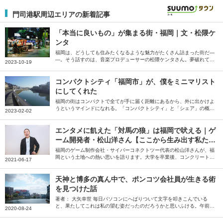
門司港駅周辺エリアの新着記事
「本当に良いもの」が集まる街・福岡｜文・松隈ケ
ンタ
福岡は、どうしても住みたくなるような魅力がたくさん詰まった街だ―
―。そう話すのは、音楽プロデューサーの松隈ケンタさん。夢破れて帰
2023-10-19
ってくる場所、という印象を払拭するため、全盛期で地元に帰ることを
目標にしていた松隈さんが感じている、福岡の魅力を綴っていただきま
した。
コンパクトシティ「福岡市」が、僕をミニマリスト
にしてくれた
福岡の街はコンパクトで全てが手に届く距離にあるから、外に出かけよ
うというマインドになれる。「コンパクトシティ」と「シェア」の概念
2023-02-02
が、ミニマリストとあまりに相性が良過ぎるのだ――。そう語るのは、
ミニマリストしぶさん。「僕をミニマリストにしてくれた街」という福
岡県福岡市の魅力を、たっぷりと語っていただきました。
エンタメに飢えた「対馬の狼」は福岡で吠える｜ゲ
ーム開発者・松山洋さん【ここから生み出す私た
ち】
福岡のゲーム制作会社・サイバーコネクトツー代表の松山洋さんが、福
岡という土地への熱い思いを語ります。大学を卒業後、コンクリート業
2021-06-17
界を経て福岡で会社を設立。以来、25年以上にわたって、福岡からさま
ざまなゲーム、映画を生み出し続けてきた松山さん。クリエイターにと
って、福岡の魅力とは何か。自身のエンタメに対する原体験から、福岡
天神と博多の真ん中で、ポンコツ会社員が生きる術
を拠点にする意味合いまでを、福岡人ならではの視点で語ります。ま
を見つけた話
た、小・中学生時代を送った長崎・対馬の思い出も振り返ります。
著者： 大矢幸世 毎日パソコンにへばりついて文字を叩きこんでいる
と、果たしてこれは私の望む姿だったのだろうかと思いふける。午前2
2020-08-24
時。明朝の会議を考えると、ここらへんでキリをつけねばならない。ゾ
ーンに入っていたのもほんのつかの間、シャットダウンを余儀なくされ