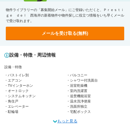
物件ライブラリーの「募集開始メール」にご登録いただくと、Ｐｒｅｓｔｉ
ｇｅ ｄｅｌ 西海岸の新着物件や物件探しに役立つ情報をいち早くメール
で受け取れます。
メールを受け取る(無料)
設備・特徴・周辺情報
設備・特徴
バストイレ別
バルコニー
エアコン
シャワー付洗面台
TVインターホン
浴室乾燥機
オートロック
室内洗濯置
システムキッチン
追焚機能浴室
角住戸
温水洗浄便座
エレベーター
洗面所独立
駐輪場
宅配ボックス
もっと見る