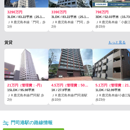
3290万円
3390万円
798万円
3LDK / 83.22平米（25.17坪）（壁芯）
3LDK / 83.22平米（25.17坪）（壁芯）
3
ＪＲ鹿児島本線「門司」歩
ＪＲ鹿児島本線「門司」歩
ＪＲ鹿児島本線「小森
1分
2分
歩15分
賃貸
もっと見る
21万円（管理費：-円）
4.5万円（管理費：5000円）
5.1万円
1SLDK / 95.98平米
1K / 27.9平米
1LDK / 52.99平米
ＪＲ鹿児島本線/門司駅 歩
ＪＲ鹿児島本線/門司港駅
ＪＲ鹿児島本線/小森江
2分
歩10分
歩23分
門司港駅の路線情報