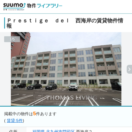
Ｐｒｅｓｔｉｇｅ ｄｅｌ 西海岸の賃貸物件情
報
1/5
5
掲載中の物件は
件あります
(
賃貸:5件
)
住所
福岡県
北九州市門司区
西海岸２