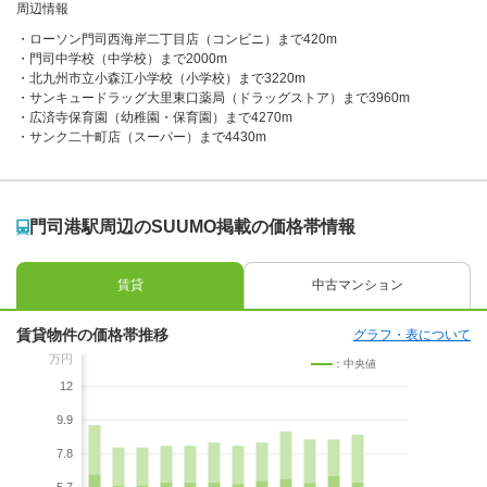
周辺情報
ローソン門司西海岸二丁目店（コンビニ）まで420m
門司中学校（中学校）まで2000m
北九州市立小森江小学校（小学校）まで3220m
サンキュードラッグ大里東口薬局（ドラッグストア）まで3960m
広済寺保育園（幼稚園・保育園）まで4270m
サンク二十町店（スーパー）まで4430m
門司港駅周辺のSUUMO掲載の価格帯情報
賃貸
中古マンション
賃貸物件の価格帯推移
グラフ・表について
万円
：中央値
12
9.9
7.8