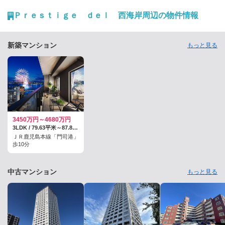
る。スマートフォンを開くと、Facebookにいくつかの通知が来てい
た。タイムラインを少しさかのぼると、馴染みの飲み屋の投稿がある。
Ｐｒｅｓｔｉｇｅ ｄｅｌ 西海岸周辺の物件情報
「まだお客様は全然戻らず暇な日が続いていますが、コロナウイルスの
収束が進むと共に皆様が戻って来てくれることを信じ、今日も頑張って
営業します」──。 ◇ ◇ ◇私が一人飲みを覚えたのは、学生時代から
数年を過ごした京…
新築マンション
もっと見る
3450万円～4680万円
3LDK / 79.63平米～87.81平米
ＪＲ鹿児島本線「門司港」
歩10分
中古マンション
もっと見る