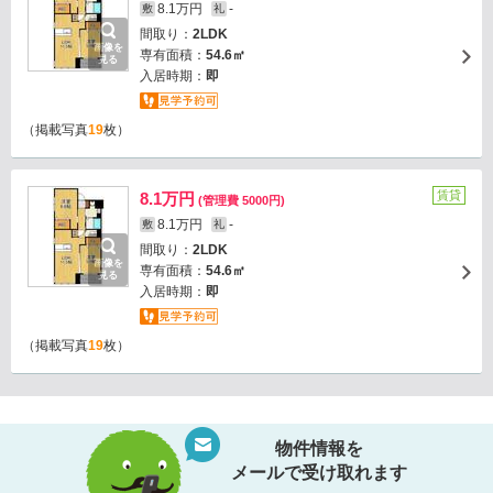
8.1万円
-
敷
礼
間取り：
2LDK
画像を
専有面積：
54.6㎡
見る
入居時期：
即
（掲載写真
19
枚）
賃貸
8.1万円
(管理費 5000円)
8.1万円
-
敷
礼
間取り：
2LDK
画像を
専有面積：
54.6㎡
見る
入居時期：
即
（掲載写真
19
枚）
物件情報を
メールで受け取れます