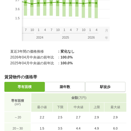
5.7
3.6
1.5
7
10
1
4
7
10
1
4
7
10
1
4
7
10
1
4
月
2023
2024
2025
2026
年
直近3年間の価格推移
：変化なし
2026年04月中央値の前年比
：
100.0%
2025年04月中央値の前年比
：
100.0%
賃貸物件の価格帯
専有面積
築年数
駅徒歩
金額
(万円)
専有面積
(m²)
最小値
下限
中央値
上限
最大値
～20
2.2
2.5
2.7
2.9
2.9
20～30
1.5
3.5
4.4
4.9
6.0