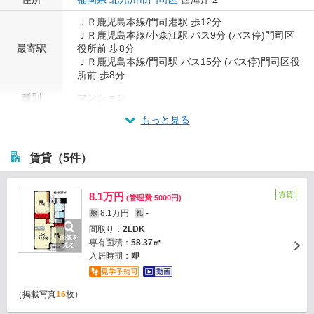
ＪＲ鹿児島本線/門司港駅 歩12分
ＪＲ鹿児島本線/小森江駅 バス9分 (バス停)門司区
最寄駅
役所前 歩8分
ＪＲ鹿児島本線/門司駅 バス15分 (バス停)門司区役
所前 歩8分
種別
マンション
もっと見る
賃貸（5件）
賃貸
8.1万円
(管理費 5000円)
8.1万円
-
敷
礼
間取り：
2LDK
画像を
専有面積：
58.37㎡
見る
入居時期：
即
（掲載写真
16
枚）