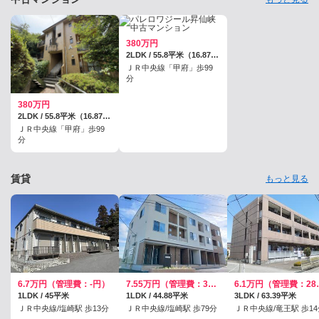
380万円
2LDK / 55.8平米（16.87坪）（壁芯）
ＪＲ中央線「甲府」歩99
分
380万円
2LDK / 55.8平米（16.87坪）（壁芯）
ＪＲ中央線「甲府」歩99
分
賃貸
もっと見る
6.7万円（管理費：-円）
7.55万円（管理費：3500円）
6.1万円
1LDK / 45平米
1LDK / 44.88平米
3LDK / 63.39平米
ＪＲ中央線/塩崎駅 歩13分
ＪＲ中央線/塩崎駅 歩79分
ＪＲ中央線/竜王駅 歩14