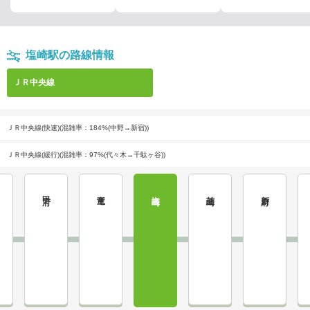
塩崎駅の路線情報
ＪＲ中央線
ＪＲ中央線(快速)(混雑率：184%(中野→新宿))
ＪＲ中央線(緩行)(混雑率：97%(代々木→千駄ヶ谷))
甲府
竜王
塩崎
韮崎
新府