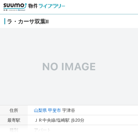
ラ・カーサ双葉II
住所
山梨県
甲斐市
宇津谷
最寄駅
ＪＲ中央線/塩崎駅 歩20分
種別
アパート