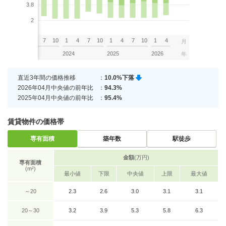
3.8
2
7
10
1
4
7
10
1
4
7
10
1
4
7
10
1
4
月
2023
2024
2025
2026
年
直近3年間の価格推移
：
10.0%下落
2026年04月中央値の前年比
：
94.3%
2025年04月中央値の前年比
：
95.4%
賃貸物件の価格帯
専有面積
築年数
駅徒歩
金額
(万円)
専有面積
(m²)
最小値
下限
中央値
上限
最大値
～20
2.3
2.6
3.0
3.1
3.1
20～30
3.2
3.9
5.3
5.8
6.3