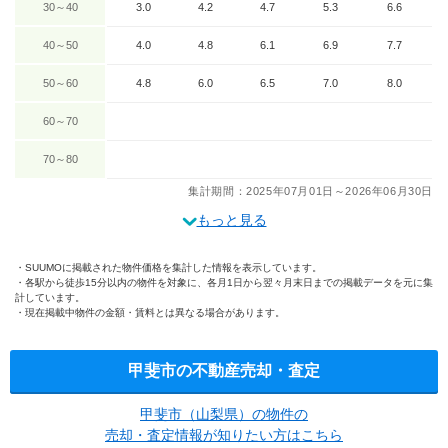
30～40
3.0
4.2
4.7
5.3
6.6
40～50
4.0
4.8
6.1
6.9
7.7
50～60
4.8
6.0
6.5
7.0
8.0
60～70
70～80
集計期間：2025年07月01日～2026年06月30日
もっと見る
SUUMOに掲載された物件価格を集計した情報を表示しています。
各駅から徒歩15分以内の物件を対象に、各月1日から翌々月末日までの掲載データを元に集
計しています。
現在掲載中物件の金額・賃料とは異なる場合があります。
甲斐市の不動産売却・査定
甲斐市（山梨県）の物件の
売却・査定情報が知りたい方はこちら