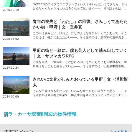
きているのが、山梨県民の強さです」
DXTEENのライブでコニファーフォレストをいっぱいにできたら、きっ
とめちゃくちゃうれしいだろうなって思います――。そう話すのは、ボ
2025-12-19
ーイズグループDXTEENの田中笑太郎さん。いまも山梨のさまざまな場
所を巡っているという田中さんに、山梨県の魅力を語っていただきまし
た。
青年の喪失と「わたし」の回復、さみしくてあたた
かい街・甲府｜文・垂井真
この街はさみしい。けれど、灯りのような場所がいくつかあって、そこ
に行けば、確かにあたたかい――。そう話すのは、脚本家の垂井真さ
2025-04-02
ん。2022年の夏に移住した山梨県甲府市の街への思い、生まれ育った
東京都は異なる魅力について綴っていただきました。
甲府の街と一緒に、僕も芸人として踏み出していく
｜文・サツマカワRPG
広大な自然。「愛宕山」と呼ばれる山。そのふもとにある甲府市で、薩
川家はちょこんと暮らしていた――。そう話すのは、山梨県甲府市出身
2024-10-24
の芸人・サツマカワRPGさん。小学生時代に開館した山梨県立科学館や
地元での営業の思い出などを中心に、甲府の魅力を綴っていただきまし
た。
きれいに文化がしみとおっている甲府｜文・浦川彰
太
そんな甲府は今も変わらず、いろんな余白がある場所だと思う――。そ
う話すのは東京都と山梨で二拠点生活を送るグラフィックデザイナーの
2024-05-09
浦川彰太さん。様々な賑わいや余白があるという甲府の魅力を綴ってい
ただきました。
ラ・カーサ双葉II周辺の物件情報
中古マンション
もっと見る