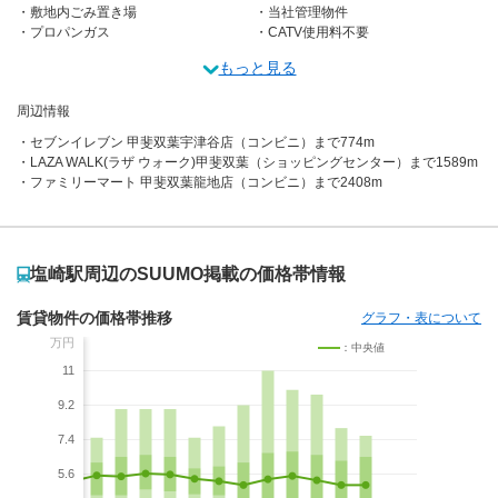
敷地内ごみ置き場
当社管理物件
プロパンガス
CATV使用料不要
もっと見る
周辺情報
セブンイレブン 甲斐双葉宇津谷店（コンビニ）まで774m
LAZA WALK(ラザ ウォーク)甲斐双葉（ショッピングセンター）まで1589m
ファミリーマート 甲斐双葉龍地店（コンビニ）まで2408m
塩崎駅周辺のSUUMO掲載の価格帯情報
賃貸物件の価格帯推移
グラフ・表について
万円
：中央値
11
9.2
7.4
5.6