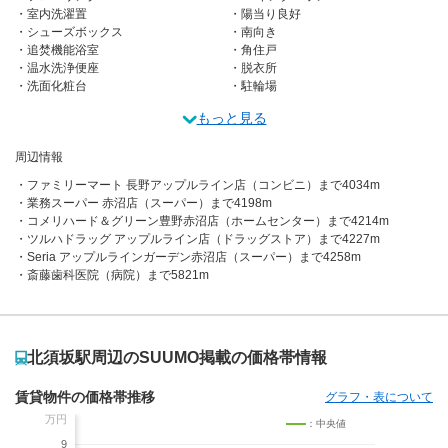
室内洗濯置
陽当り良好
シューズボックス
南向き
追焚機能浴室
角住戸
温水洗浄便座
脱衣所
洗面化粧台
駐輪場
もっと見る
周辺情報
ファミリーマート 長野アップルライン店（コンビニ）まで4034m
業務スーパー 赤沼店（スーパー）まで4198m
コメリハード＆グリーン豊野赤沼店（ホームセンター）まで4214m
ツルハドラッグ アップルライン店（ドラッグストア）まで4227m
Seria アップルラインガーデン赤沼店（スーパー）まで4258m
斎藤歯科医院（病院）まで5821m
北須坂駅周辺のSUUMO掲載の価格帯情報
賃貸物件の価格帯推移
グラフ・表について
万円
：中央値
9