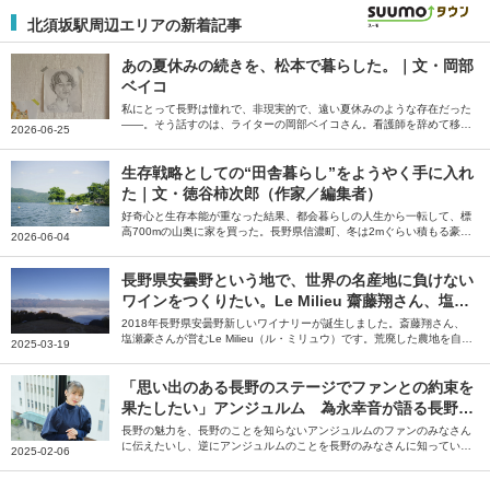
北須坂駅周辺エリアの新着記事
あの夏休みの続きを、松本で暮らした。｜文・岡部
ベイコ
私にとって長野は憧れで、非現実的で、遠い夏休みのような存在だった
――。そう話すのは、ライターの岡部ベイコさん。看護師を辞めて移住
2026-06-25
した長野県松本市で、自分の本当にやりたいことを探した夏休みの続き
のような日々を綴っていただきました。
生存戦略としての“田舎暮らし”をようやく手に入れ
た｜文・徳谷柿次郎（作家／編集者）
好奇心と生存本能が重なった結果、都会暮らしの人生から一転して、標
高700mの山奥に家を買った。長野県信濃町、冬は2mぐらい積もる豪雪
2026-06-04
地帯だ――。そう話すのは編集者の徳谷柿次郎さん。全国のローカルプ
レイヤーに話を聞いた末に編集者として辿り着いた長野県信濃町での田
舎暮らしについて綴っていただきました。
長野県安曇野という地で、世界の名産地に負けない
ワインをつくりたい。Le Milieu 齋藤翔さん、塩瀬
豪さん【ジモトグラフィー】
2018年長野県安曇野新しいワイナリーが誕生しました。斎藤翔さん、
塩瀬豪さんが営むLe Milieu（ル・ミリュウ）です。荒廃した農地を自分
2025-03-19
たちの手で開墾し、ぶどう畑を造成。そこで育てたぶどうを使い、安曇
野でしかつくれないワインを目指しています。やりがいに満ちた仕事と
理想の暮らしがかなう安曇野の魅力について、斎藤さん、塩瀬さんに伺
「思い出のある長野のステージでファンとの約束を
いました。
果たしたい」アンジュルム 為永幸音が語る長野の
魅力
長野の魅力を、長野のことを知らないアンジュルムのファンのみなさん
に伝えたいし、逆にアンジュルムのことを長野のみなさんに知っていた
2025-02-06
だきたいです――。そう話すのは、アンジュルムのメンバー・為永幸音
さん。地元のテレビ番組への憧れをきっかけに芸能界を目指し、上京後