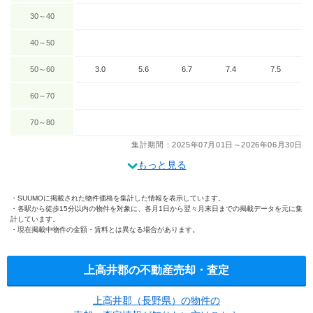
30～40
40～50
50～60
3.0
5.6
6.7
7.4
7.5
60～70
70～80
集計期間：2025年07月01日～2026年06月30日
もっと見る
SUUMOに掲載された物件価格を集計した情報を表示しています。
各駅から徒歩15分以内の物件を対象に、各月1日から翌々月末日までの掲載データを元に集
計しています。
現在掲載中物件の金額・賃料とは異なる場合があります。
上高井郡の不動産売却・査定
上高井郡（長野県）の物件の