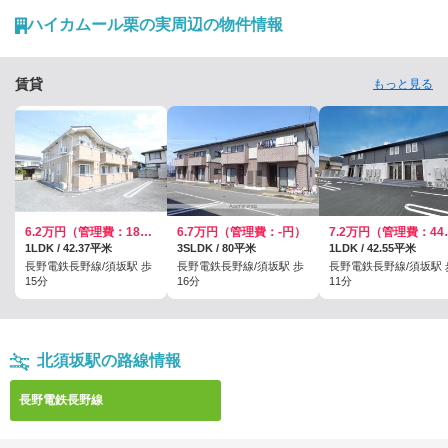
に気付いた長野の魅力や思い出を語っていただきました。
ハイカムール栗の実周辺の物件情報
賃貸
もっと見る
6.2万円（管理費：1800円）
6.7万円（管理費：-円）
7.2万円
1LDK / 42.37平米
3SLDK / 80平米
1LDK / 42.55平米
長野電鉄長野線/須坂駅 歩
長野電鉄長野線/須坂駅 歩
長野電鉄長野線/須坂駅 
15分
16分
11分
北須坂駅の路線情報
長野電鉄長野線