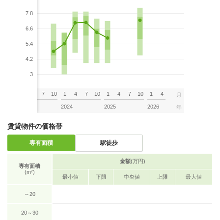
7.8
6.6
5.4
4.2
3
7
10
1
4
7
10
1
4
7
10
1
4
7
10
1
4
月
2023
2024
2025
2026
年
賃貸物件の価格帯
専有面積
駅徒歩
金額
(万円)
専有面積
(m²)
最小値
下限
中央値
上限
最大値
～20
20～30