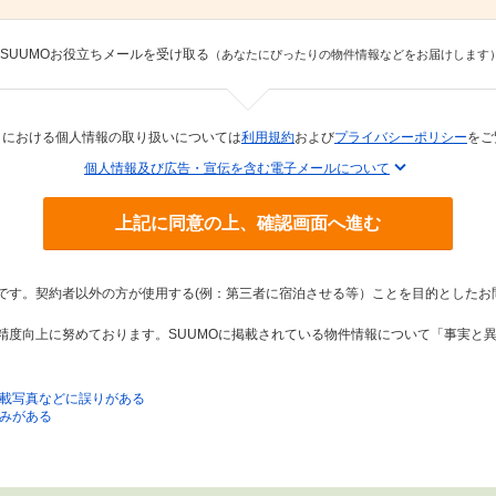
SUUMOお役立ちメールを受け取る
（あなたにぴったりの物件情報などをお届けします
トにおける個人情報の取り扱いについては
利用規約
および
プライバシーポリシー
をご
個人情報及び広告・宣伝を含む電子メールについて
上記に同意の上、確認画面へ進む
トです。契約者以外の方が使用する(例：第三者に宿泊させる等）ことを目的としたお
の精度向上に努めております。SUUMOに掲載されている物件情報について「事実と
載写真などに誤りがある
みがある