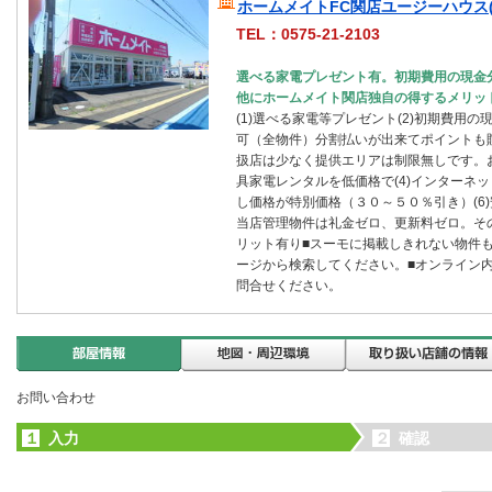
ホームメイトFC関店ユージーハウス(
TEL：0575-21-2103
選べる家電プレゼント有。初期費用の現金
他にホームメイト関店独自の得するメリッ
(1)選べる家電等プレゼント(2)初期費用
可（全物件）分割払いが出来てポイントも
扱店は少なく提供エリアは制限無しです。お
具家電レンタルを低価格で(4)インターネッ
し価格が特別価格（３０～５０％引き）(6)
当店管理物件は礼金ゼロ、更新料ゼロ。その他
リット有り■スーモに掲載しきれない物件
ージから検索してください。■オンライン
問合せください。
お問い合わせ
１
入力
２
確認