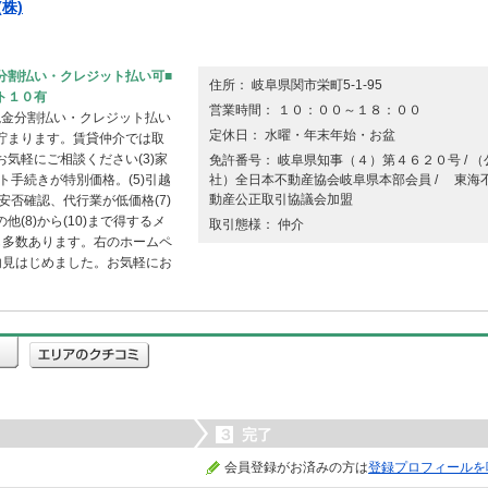
株)
分割払い・クレジット払い可■
住所： 岐阜県関市栄町5-1-95
ト１０有
営業時間： １０：００～１８：００
の現金分割払い・クレジット払い
定休日： 水曜・年末年始・お盆
貯まります。賃貸仲介では取
気軽にご相談ください(3)家
免許番号： 岐阜県知事（４）第４６２０号 / （
ト手続きが特別価格。(5)引越
社）全日本不動産協会岐阜県本部会員 / 東海
動産公正取引協議会加盟
安否確認、代行業が低価格(7)
(8)から(10)まで得するメ
取引態様： 仲介
も多数あります。右のホームペ
内見はじめました。お気軽にお
３
完了
会員登録がお済みの方は
登録プロフィールを