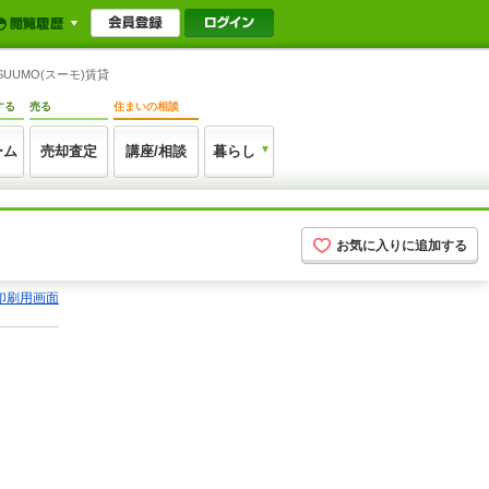
UUMO(スーモ)賃貸
する
売る
住まいの相談
ーム
売却査定
講座/相談
暮らし
お気に入りに追加する
印刷用画面