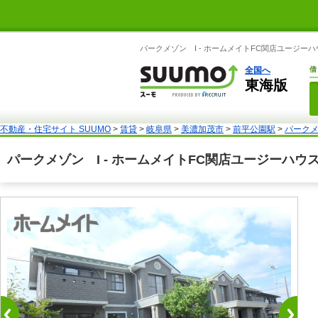
パークメゾン I - ホームメイトFC関店ユージー
全国へ
借
東海版
不動産・住宅サイト SUUMO
>
賃貸
>
岐阜県
>
美濃加茂市
>
前平公園駅
>
パークメ
パークメゾン I - ホームメイトFC関店ユージーハウ