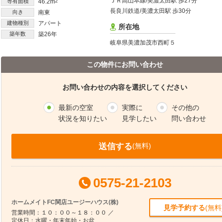
ＪＲ高山本線/美濃太田駅 歩27分
専有面積
46.2m
2
長良川鉄道/美濃太田駅 歩30分
向き
南東
建物種別
アパート
所在地
築年数
築26年
岐阜県美濃加茂市西町５
この物件にお問い合わせ
お問い合わせの内容を選択してください
最新の空室
実際に
その他の
状況を知りたい
見学したい
問い合わせ
送信する
(無料)
0575-21-2103
ホームメイトFC関店ユージーハウス(株)
見学予約する
(無料
営業時間：１０：００～１８：００ ／
定休日：水曜・年末年始・お盆