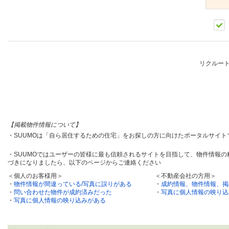
リクルー
【掲載物件情報について】
・SUUMOは「自ら居住するための住宅」をお探しの方に向けたポータルサイ
・SUUMOではユーザーの皆様に最も信頼されるサイトを目指して、物件情報
づきになりましたら、以下のページからご連絡ください
＜個人のお客様用＞
＜不動産会社の方用＞
・
物件情報が間違っている/写真に誤りがある
・
成約情報、物件情報、掲
・
問い合わせた物件が成約済みだった
・
写真に個人情報の映り込
・
写真に個人情報の映り込みがある