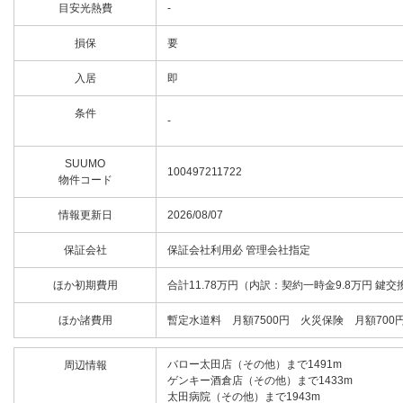
目安光熱費
-
損保
要
入居
即
条件
-
SUUMO
100497211722
物件コード
情報更新日
2026/08/07
保証会社
保証会社利用必 管理会社指定
ほか初期費用
合計11.78万円（内訳：契約一時金9.8万円 鍵交
ほか諸費用
暫定水道料 月額7500円 火災保険 月額700
バロー太田店（その他）まで1491m
周辺情報
ゲンキー酒倉店（その他）まで1433m
太田病院（その他）まで1943m