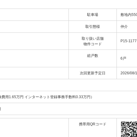
駐車場
敷地内55
取引態様
仲介
取り扱い店舗
P15-1177
物件コード
総戸数
6戸
次回更新予定日
2026/08/
換費用1.65万円 インターネット登録事務手数料0.33万円）
円
携帯用QRコード