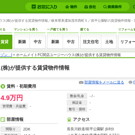
ハウス(株)が提供する賃貸物件情報／岐阜県美濃加茂市西町５／前平公園駅の賃貸物件情報 - S
りる
マンションを買う
一戸建てを買う
建てる
リフォーム
賃貸
新築
中古
新築
中古
注文住宅
土地
リフォ
ゾン I
> ホームメイトFC関店ユージーハウス(株)が提供する賃貸物件情報
ス(株)が提供する賃貸物件情報
部屋情報をメールに送る
賃料・初期費用
4.9万円
敷金/礼金
-
/
-
保証金
-
管理費・共益費
-
敷引・償却
-
部屋情報
アクセス
長良川鉄道/前平公園駅 歩8分
間取り
2DK