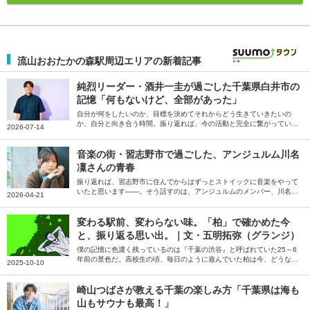
流山おおたかの森駅周辺エリアの新着記事
純烈リーダー・酒井一圭が過ごした千葉県白井市の
記憶「何もないけど、全部があった」
自分が何をしたいのか、目標を決めてそれからどう生きていきたいの
か、自分と向き合う時間。振り返れば、今の活動と完全に繋がっていま
2026-07-14
すね。白井で暮らしていなかったら、今の自分はないです――。そう話
すのは純烈のリーダー酒井一圭さん。
音楽の街・習志野市で過ごした、アンジュルム川名
凜さんの青春
振り返れば、習志野市に住んでからはずっとストイックに音楽をやって
いたと思います――。そう話すのは、アンジュルムのメンバー、川名凜
2026-04-21
さん。音楽漬けだった習志野市での生活と、練習の合間を縫ってつくっ
た思い出、習志野市の魅力やかなえたい夢を伺いました。
変わる駅前、変わらない味。「柏」で確かめた今
と、振り返る思い出。｜文・五明拓弥（グランジ）
僕の記憶に色濃く残っているのは『千葉の渋谷』と呼ばれていた25～6
年前の景色だ。高校生の頃、毎日のように遊んでいた柏は今、どうなっ
2025-10-10
ているのだろう――。そう話すのは、お笑いトリオ・グランジの五明拓
弥さん。19歳まで育った地元・千葉県柏を訪れ、当時からの変化や変わ
らないものについて綴っていただきました。
崎山つばさが教える千葉の楽しみ方「千葉県は海も
山もサウナも最高！」