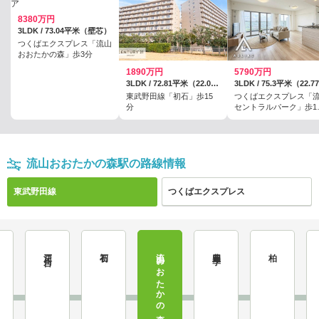
8380万円
3LDK / 73.04平米（壁芯）
つくばエクスプレス「流山
おおたかの森」歩3分
1890万円
5790万円
3LDK / 72.81平米（22.02坪）（壁芯）
東武野田線「初石」歩15
つくばエクスプレス「
分
セントラルパーク」歩1
分
流山おおたかの森駅の路線情報
東武野田線
つくばエクスプレス
江戸川台
初石
流山おおたかの森
豊四季
柏