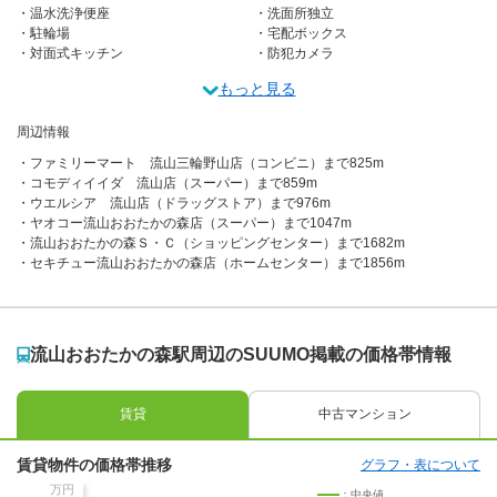
温水洗浄便座
洗面所独立
駐輪場
宅配ボックス
対面式キッチン
防犯カメラ
もっと見る
周辺情報
ファミリーマート 流山三輪野山店（コンビニ）まで825m
コモディイイダ 流山店（スーパー）まで859m
ウエルシア 流山店（ドラッグストア）まで976m
ヤオコー流山おおたかの森店（スーパー）まで1047m
流山おおたかの森Ｓ・Ｃ（ショッピングセンター）まで1682m
セキチュー流山おおたかの森店（ホームセンター）まで1856m
流山おおたかの森駅周辺のSUUMO掲載の価格帯情報
賃貸
中古マンション
賃貸物件の価格帯推移
グラフ・表について
万円
：中央値