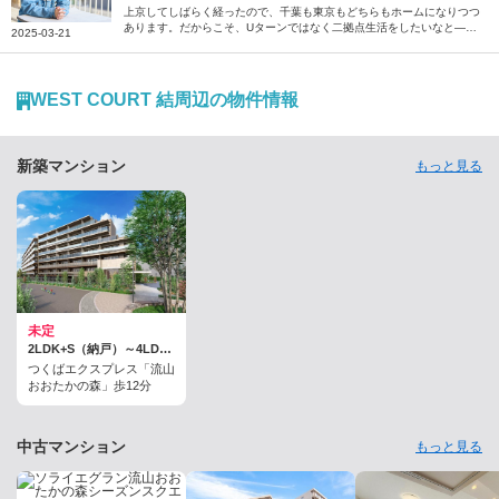
上京してしばらく経ったので、千葉も東京もどちらもホームになりつつ
あります。だからこそ、Uターンではなく二拠点生活をしたいなと―
2025-03-21
―。そう話すのは、千葉県出身の俳優、崎山つばささん。地元・千葉に
はさまざまな楽しみ方がある、と話す崎山さんに、その魅力を伺いまし
た。
WEST COURT 結周辺の物件情報
新築マンション
もっと見る
未定
2LDK+S（納戸）～4LDK / 71.02平米～94.8平米
つくばエクスプレス「流山
おおたかの森」歩12分
中古マンション
もっと見る