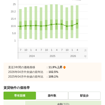
25
20.2
15.4
10.6
5.8
1
7
10
1
4
7
10
1
4
7
10
1
4
7
10
1
4
月
2023
2024
2025
2026
年
直近3年間の価格推移
：
11.9%上昇
2026年04月中央値の前年比
：
102.5%
2025年04月中央値の前年比
：
109.1%
賃貸物件の価格帯
専有面積
築年数
駅徒歩
金額
(万円)