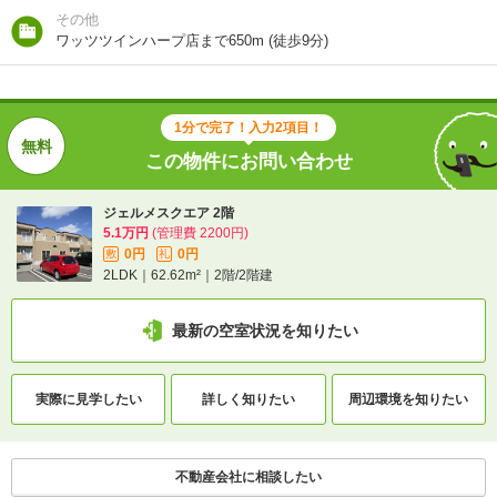
その他
ワッツツインハープ店まで650m (徒歩9分)
交通
ＪＲ函館本線/旭川駅 バス13分 (バス停)旭神２条５丁
目 歩10分
1分で完了！入力2項目！
1分で完了！入力2項目！
この物件にお問い合わせ
この物件にお問い合わせ
ジェルメスクエア 2階
5.1万円
(管理費 2200円)
ジェルメスクエア 2階
0円
0円
5.1万円
敷
(管理費 2200円)
礼
2LDK｜62.62m²｜2階/2階建
0円
0円
敷
礼
2LDK｜62.62m²｜2階/2階建
最新の空室状況を知りたい
最新の空室状況を知りたい
実際に
見学したい
詳しく知りたい
周辺環境を
知りたい
間取りや設備を
実際に
見学したい
詳しく知りたい
知りたい
不動産会社に相談したい