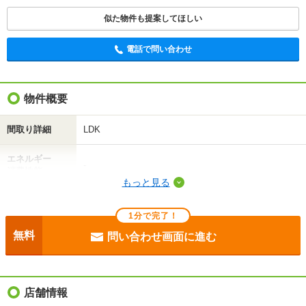
不動産会社に相談したい
似た物件も提案してほしい
電話で問い合わせ
電話で問い合わせ
物件概要
間取り詳細
LDK
エネルギー
-
消費性能
もっと見る
断熱性能
-
1分で完了！
目安光熱費
-
無料
問い合わせ画面に進む
駐車場
敷地内3300円
入居
即
店舗情報