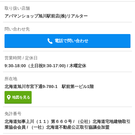
条件
-
取り扱い店舗
アパマンショップ旭川駅前店(株)リアルター
損保
要
問い合わせ先
保証会社
保証会社利用必 契約時保証委託料：２．２万／月額保
証委託料：賃料総額の２．２％又は５．５％ ※ペッ
電話で問い合わせ
ト可は２．５万／２．５％
ほか初期費用
合計7万円（内訳：クリーニング費）
営業時間 / 定休日
9:30-18:00（土日祝9:30-17:00)
/
木曜定休
その他諸費用
ｒｕｕｍサポート １９８０円（月額）
所在地
情報更新日
2026/08/05
北海道旭川市宮下通9-780-1 駅前第一ビル1階
次回更新予定日
2026/08/13
地図を見る
物件備考
［退去時費用 退去費用実費精算※故意・過失等別途
実費］更新事務手数料 ２２，０００円がかかりま
免許番号
す。契約時にクリーニング費７０，０００円、鍵セッ
北海道知事上川（１１）第６６０号 / （公社）北海道宅地建物取引
ト費３，３００円（税込）が必要となります。貸主イ
業協会会員 / （一社）北海道不動産公正取引協議会加盟
ンボイス登録あり 保証会社:ハウスリーブ株式会社