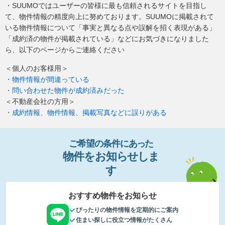
・SUUMOではユーザーの皆様に最も信頼されるサイトを目指し
て、物件情報の精度向上に努めております。SUUMOに掲載されて
いる物件情報について「事実と異なる点や誤解を招く表現がある」
「成約済の物件が掲載されている」などにお気づきになりました
ら、以下のページからご連絡ください
＜個人のお客様用＞
・物件情報が間違っている
・問い合わせた物件が成約済みだった
＜不動産会社の方用＞
・成約情報、物件情報、掲載写真などに誤りがある
ご希望の条件
に
あっ
た
物件
を
お
知
らせし
ま
す
おすすめ物件をお知らせ
ぴったりの物件情報を定期的にご案内
住まい探しに役立つ情報がたくさん