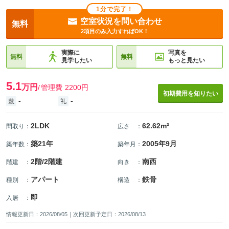
1分で完了！
空室状況を問い合わせ
無料
2項目のみ入力すればOK！
実際に
写真を
無料
無料
見学したい
もっと見たい
5.1
万円
管理費
2200円
初期費用を知りたい
-
-
敷
礼
2LDK
62.62m²
間取り
：
広さ
：
築21年
2005年9月
築年数
：
築年月
：
2階/2階建
南西
階建
：
向き
：
アパート
鉄骨
種別
：
構造
：
即
入居
：
情報更新日：2026/08/05｜次回更新予定日：2026/08/13