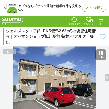
アプリならプッシュ通知で新着物件を見逃さ
アプリで開く
ない！
0
ジェルメスクエア(2LDK/2階/62.62m²)の賃貸住宅情
報｜アパマンショップ旭川駅前店(株)リアルター提
供
1
/
19
一覧