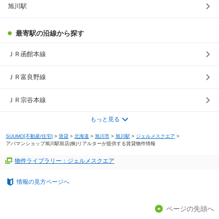
旭川駅
最寄駅の沿線から探す
ＪＲ函館本線
ＪＲ富良野線
ＪＲ宗谷本線
もっと見る
SUUMO[不動産/住宅]
>
賃貸
>
北海道
>
旭川市
>
旭川駅
>
ジェルメスクエア
>
アパマンショップ旭川駅前店(株)リアルターが提供する賃貸物件情報
物件ライブラリー：ジェルメスクエア
情報の見方ページへ
ページの先頭へ