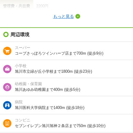
管理費・共益費
2200円
もっと見る
敷金（保証金）
-
礼金（敷引・償
周辺環境
-
却金）
スーパー
間取り / 専有面
2LDK
/
62.62m²
コープさっぽろツインハープ店まで700m (徒歩9分)
積
小学校
種別 / 構造
アパート
/
鉄骨
旭川市立緑が丘小学校まで1800m (徒歩23分)
築年 / 築年月
築21年
/
2005年9月
幼稚園・保育園
旭川あゆみ幼稚園まで400m (徒歩5分)
階建
2階/2階建
病院
総戸数
8戸
旭川医科大学病院まで1400m (徒歩18分)
向き
南西
コンビニ
セブンイレブン旭川旭神２条店まで750m (徒歩10分)
住所
北海道旭川市旭神一条５