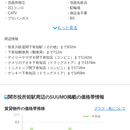
洗面所独立
洗面化粧台
2口コンロ
駐輪場
CATV
保証金不要
プロパンガス
BS
もっと見る
周辺情報
長良川鉄道関下有知駅（その他）まで632m
下有知郵便局（郵便局）まで712m
デイリーヤマザキ関下有知店（コンビニ）まで1142m
クスリのアオキ下有知店（ドラッグストア）まで1578m
ミニストップ関下有知店（コンビニ）まで1716m
ゲンキー下有知店（ドラッグストア）まで1859m
関市役所前駅周辺のSUUMO掲載の価格帯情報
賃貸物件の価格帯推移
グラフ・表について
万円
：中央値
8.5