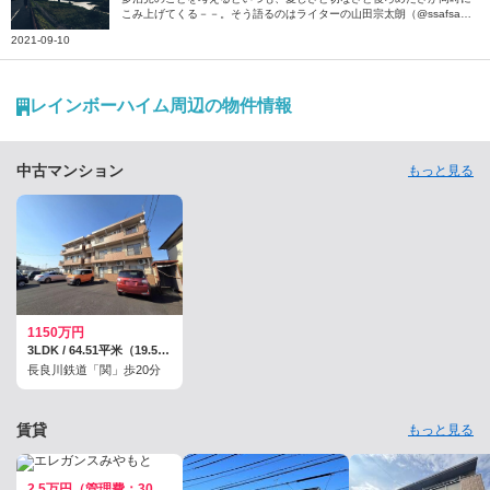
こみ上げてくる－－。そう語るのはライターの山田宗太朗（@ssafsa
f）さん。小学生の5年間を過ごし、今も両親が暮らす岐阜県の多治見に
2021-09-10
ついて、当時の思い出や街への思いを綴っていただきました。
レインボーハイム周辺の物件情報
中古マンション
もっと見る
1150万円
3LDK / 64.51平米（19.51坪）（壁芯）
長良川鉄道「関」歩20分
賃貸
もっと見る
2.5万円（管理費：3000円）