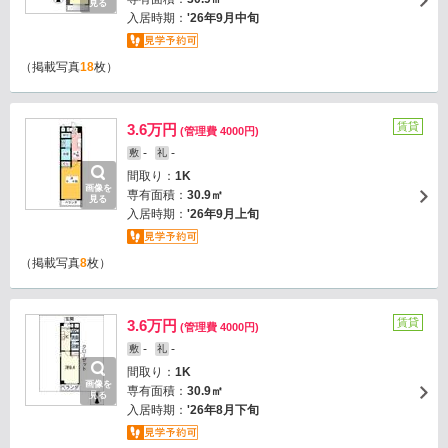
見る
入居時期：
'26年9月中旬
（掲載写真
18
枚）
賃貸
3.6万円
(管理費 4000円)
-
-
敷
礼
間取り：
1K
画像を
専有面積：
30.9㎡
見る
入居時期：
'26年9月上旬
（掲載写真
8
枚）
賃貸
3.6万円
(管理費 4000円)
-
-
敷
礼
間取り：
1K
画像を
専有面積：
30.9㎡
見る
入居時期：
'26年8月下旬