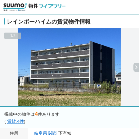
レインボーハイムの賃貸物件情報
1/2
4
掲載中の物件は
件あります
(
賃貸:4件
)
住所
岐阜県
関市
下有知