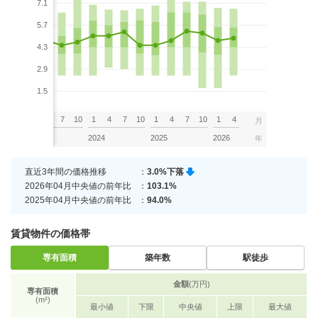
7.1
5.7
4.3
2.9
1.5
7
10
1
4
7
10
1
4
7
10
1
4
7
10
1
4
月
2023
2024
2025
2026
年
直近3年間の価格推移
：
3.0%下落
2026年04月中央値の前年比
：
103.1%
2025年04月中央値の前年比
：
94.0%
賃貸物件の価格帯
専有面積
築年数
駅徒歩
金額
(万円)
専有面積
(m²)
最小値
下限
中央値
上限
最大値