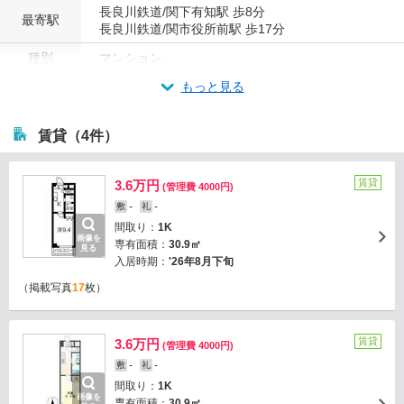
長良川鉄道/関下有知駅 歩8分
最寄駅
長良川鉄道/関市役所前駅 歩17分
種別
マンション
もっと見る
賃貸（4件）
賃貸
3.6万円
(管理費 4000円)
-
-
敷
礼
間取り：
1K
画像を
専有面積：
30.9㎡
見る
入居時期：
'26年8月下旬
（掲載写真
17
枚）
賃貸
3.6万円
(管理費 4000円)
-
-
敷
礼
間取り：
1K
画像を
専有面積：
30.9㎡