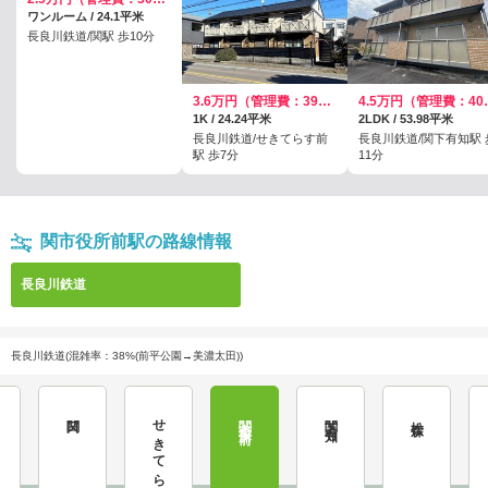
ワンルーム / 24.1平米
長良川鉄道/関駅 歩10分
3.6万円（管理費：3900円）
4.5万円
1K / 24.24平米
2LDK / 53.98平米
長良川鉄道/せきてらす前
長良川鉄道/関下有知駅 
駅 歩7分
11分
関市役所前駅の路線情報
長良川鉄道
長良川鉄道(混雑率：38%(前平公園→美濃太田))
関口
せきてらす前
関市役所前
関下有知
松森