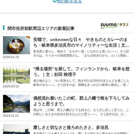
他の駅を見る
関市役所前駅周辺エリアの新着記事
安穏で、unknownな日々 やきものとカレーのま
ち・岐阜県多治見市のマイノリティーな生活｜文・
笹田理恵（ライター）
多治見に暮らし、初めて「まちの一員」になれたと思った――。そう話
すのは、ライターの笹田理恵さん。「まちが好きだから」という理由だ
2026-01-22
けで住み始めた多治見の街について、その魅力や思いをつづっていただ
きました。
“帰る場所”を探して。フィンランドから、岐阜を想
う。｜文：杉田 映理子
居心地がよく、つい長居をして、気が付けば20代のほとんどを過ごした
岐阜のまち――。そう話すのは、就職をきっかけに岐阜に移住し、現在
2025-03-12
はフィンランドで滞在しているライターの杉田映理子さん。デザイン会
社に勤めるうちに好きになっていった岐阜の街や紡いでいった縁につい
て綴っていただきました。
偶然流れ着いたこの町、郡上八幡で根を下ろしてみ
ようと思うまで。
僕は今、この町、郡上八幡がとても好きだ。もう少し詳しく言うと、こ
の町にいるときの自分が好きなんだと思う――。 そう話すのは、ひょ
2023-11-21
んなことから読み方もわからなかった岐阜県郡上八幡に移住した宮本雅
就さん。街のために活動する中で気づいた、郡上の魅力について綴って
いただきました。
愛しさと切なさと後ろめたさと、多治見
多治見のことを考えるといつも、愛しさと切なさと後ろめたさが同時に