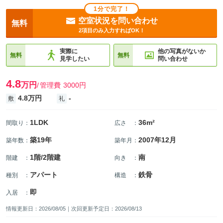
1分で完了！
空室状況を問い合わせ
無料
2項目のみ入力すればOK！
実際に
他の写真がないか
無料
無料
見学したい
問い合わせ
4.8
万円
管理費
3000円
4.8万円
-
敷
礼
1LDK
36m²
間取り
：
広さ
：
築19年
2007年12月
築年数
：
築年月
：
1階/2階建
南
階建
：
向き
：
アパート
鉄骨
種別
：
構造
：
即
入居
：
情報更新日：2026/08/05｜次回更新予定日：2026/08/13