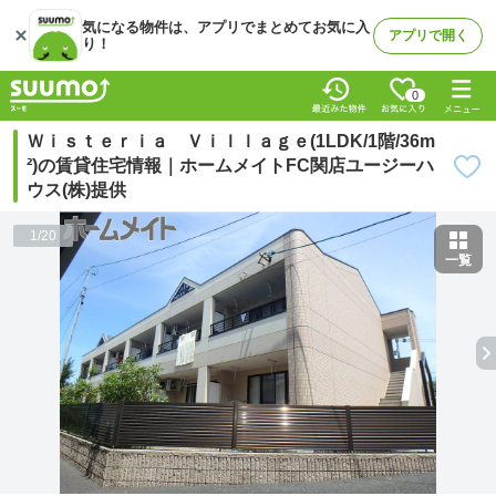
気になる物件は、アプリでまとめてお気に入
アプリで開く
り！
0
Ｗｉｓｔｅｒｉａ Ｖｉｌｌａｇｅ(1LDK/1階/36m
²)の賃貸住宅情報｜ホームメイトFC関店ユージーハ
ウス(株)提供
1
/
20
一覧