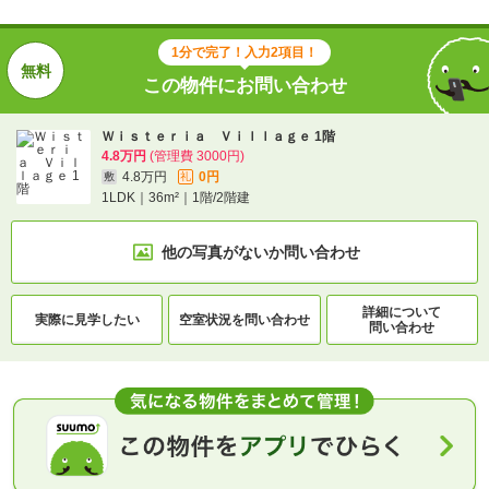
1分で完了！入力2項目！
この物件にお問い合わせ
Ｗｉｓｔｅｒｉａ Ｖｉｌｌａｇｅ 1階
4.8万円
(管理費 3000円)
4.8万円
0円
敷
礼
1LDK｜36m²｜1階/2階建
他の写真がないか
問い合わせ
詳細について
実際に
見学したい
空室状況を
問い合わせ
問い合わせ