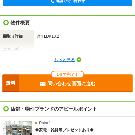
電話で問い合わせ
物件概要
間取り詳細
洋4 LDK10.2
エネルギー
-
消費性能
もっと見る
断熱性能
-
1分で完了！
目安光熱費
-
無料
問い合わせ画面に進む
駐車場
敷地内3300円
入居
即
店舗・物件ブランドのアピールポイント
条件
-
Point 1
◆家電・雑貨等プレゼントあり◆
損保
要