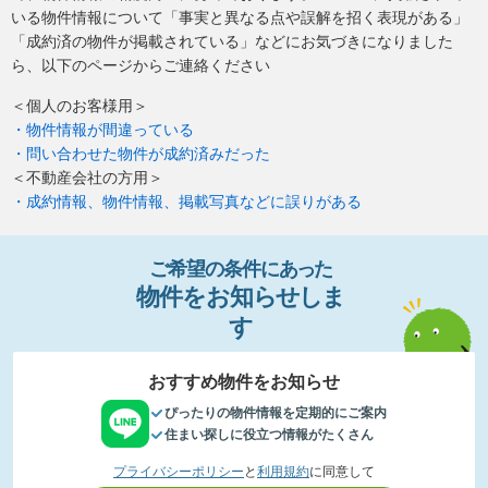
いる物件情報について「事実と異なる点や誤解を招く表現がある」
「成約済の物件が掲載されている」などにお気づきになりました
ら、以下のページからご連絡ください
＜個人のお客様用＞
・物件情報が間違っている
・問い合わせた物件が成約済みだった
＜不動産会社の方用＞
・成約情報、物件情報、掲載写真などに誤りがある
ご希望の条件
に
あっ
た
物件
を
お
知
らせし
ま
す
おすすめ物件をお知らせ
ぴったりの物件情報を定期的にご案内
住まい探しに役立つ情報がたくさん
プライバシーポリシー
と
利用規約
に同意して