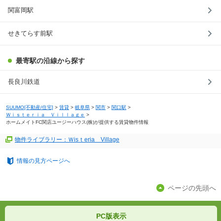
関富岡駅
せきてらす前駅
最寄駅の沿線から探す
長良川鉄道
SUUMO[不動産/住宅]
>
賃貸
>
岐阜県
>
関市
>
関口駅
>
Ｗｉｓｔｅｒｉａ Ｖｉｌｌａｇｅ
>
ホームメイトFC関店ユージーハウス(株)が提供する賃貸物件情報
物件ライブラリー：Ｗisｔeria Village
情報の見方ページへ
ページの先頭へ
PC版表示