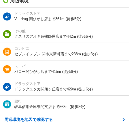
周辺環境
-
却金）
ドラッグストア
間取り / 専有面
1LDK
/
36m²
V・drug 関ひがし店まで361m (徒歩5分)
積
その他
種別 / 構造
アパート
/
鉄骨
クスリのアオキ鋳物師屋店まで442m (徒歩6分)
築年 / 築年月
築19年
/
2007年12月
コンビニ
セブンイレブン 関市東新町店まで238m (徒歩3分)
階建
1階/2階建
スーパー
総戸数
12戸
バロー関ひがし店まで415m (徒歩6分)
向き
南
ドラッグストア
ドラッグユタカ関旭ヶ丘店まで429m (徒歩6分)
住所
岐阜県関市平賀町１
銀行
地図を見る
岐阜信用金庫東関支店まで563m (徒歩8分)
周辺環境を地図で確認する
交通
長良川鉄道/関口駅 歩10分
長良川鉄道/関富岡駅 歩20分