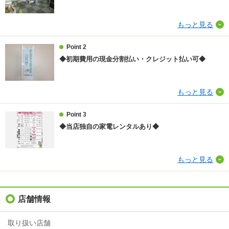
保証会社
保証会社利用可 10000円 入居時 1％ 毎月 【家賃保証
もっと見る
期間】入居期間中 【家賃保証会社】ジャックス 【そ
の他入居者家賃保証】利用不可
Point 2
ほか初期費用
-
◆初期費用の現金分割払い・クレジット払い可◆
その他諸費用
水道料 月額3000円
もっと見る
情報更新日
2026/08/05
Point 3
次回更新予定日
2026/08/13
◆当店独自の家電レンタルあり◆
もっと見る
店舗情報
取り扱い店舗