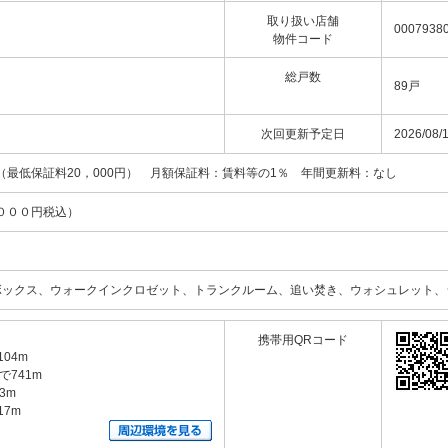
取り扱い店舗
00079380
物件コード
総戸数
89戸
次回更新予定日
2026/08/
（最低保証料20，000円） 月額保証料：賃料等の1％ 年間更新料：なし
０００円税込）
ックス、ウォークインクロゼット、トランクルーム、追い焚き、ウォシュレット、シ
携帯用QRコード
04m
741m
3m
7m