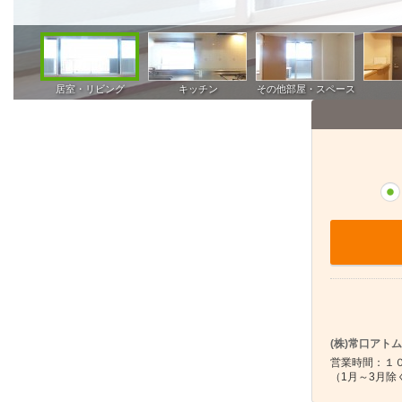
(株)常口アト
営業時間：１０
（1月～3月除