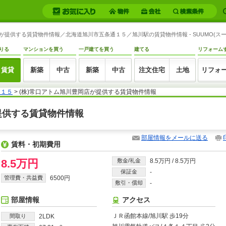
店が提供する賃貸物件情報／北海道旭川市五条通１５／旭川駅の賃貸物件情報 - SUUMO(スー
りる
マンションを買う
一戸建てを買う
建てる
リフォーム
賃貸
新築
中古
新築
中古
注文住宅
土地
リフォ
５１５
> (株)常口アトム旭川豊岡店が提供する賃貸物件情報
が提供する賃貸物件情報
部屋情報をメールに送る
賃料・初期費用
8.5万円
敷金/礼金
8.5万円
/
8.5万円
保証金
-
管理費・共益費
6500円
敷引・償却
-
部屋情報
アクセス
ＪＲ函館本線/旭川駅 歩19分
間取り
2LDK