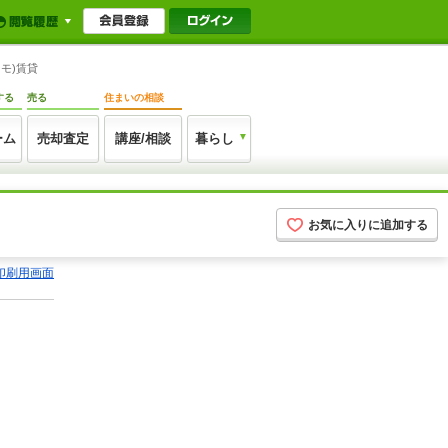
モ)賃貸
する
売る
住まいの相談
ーム
売却査定
講座/相談
暮らし
お気に入りに追加する
印刷用画面