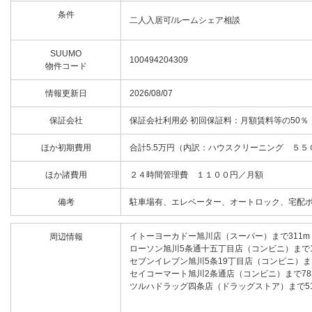
条件
二人入居可/ルームシェア相談
SUUMO
100494204309
物件コード
情報更新日
2026/08/07
保証会社
保証会社利用必 初回保証料：月額賃料等の50％
ほか初期費用
合計5.5万円（内訳：ハウスクリーニング ５５
ほか諸費用
２４時間管理費 １１００円／月額
備考
駐車場有、エレベーター、オートロック、宅配ボ
イトーヨーカドー旭川店（スーパー）まで311m
周辺情報
ローソン旭川5条通十五丁目店（コンビニ）まで1
セブンイレブン旭川5条19丁目店（コンビニ）まで
セイコーマート旭川2条通店（コンビニ）まで78
ツルハドラッグ四条店（ドラッグストア）まで51