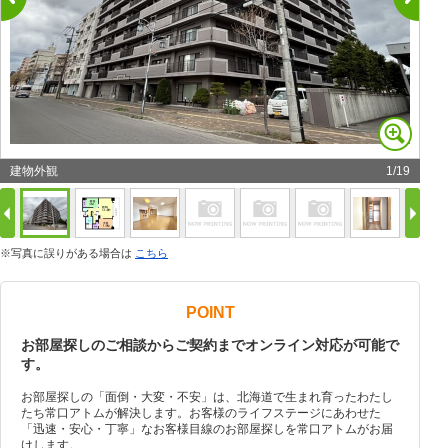
建物外観
1
/
19
※写真に誤りがある場合は
こちら
POINT
お部屋探しのご相談からご契約までオンライン対応が可能で
す。
お部屋探しの「面倒・大変・不安」は、北海道で生まれ育ったわたし
たち常口アトムが解決します。お客様のライフステージにあわせた
「迅速・安心・丁寧」なお客様目線のお部屋探しを常口アトムがお届
けします。