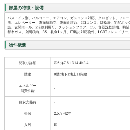
部屋の特徴・設備
バストイレ別、バルコニー、エアコン、ガスコンロ対応、クロゼット、フロー
所、エレベーター、洗面所独立、洗面化粧台、2口コンロ、駐輪場、宅配ボッ
談、玄関ホール、2沿線利用可、クッションフロア、CS、食器洗乾燥機、眺望
都市ガス、玄関収納、BS、礼金1ヶ月、IT重説 対応物件、LGBTフレンド
物件概要
間取り詳細
和6 洋7.6 LD14.4K3.4
階建
8階/地下1地上11階建
エネルギー
-
消費性能
目安光熱費
-
損保
2.5万円2年
入居
即