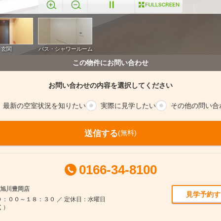
この物件にお問い合わせ
お問い合わせの内容を選択してください
最新の空室
状況を知りたい
実際に
見学したい
その他の
問い合
送信する
(無料)
0166-34-8100
ム旭川豊岡店
見学予約す
：００～１８：３０ ／ 定休日：水曜日
く）