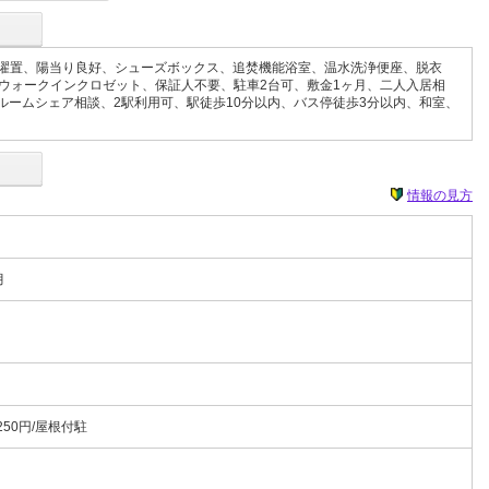
濯置、陽当り良好、シューズボックス、追焚機能浴室、温水洗浄便座、脱衣
ウォークインクロゼット、保証人不要、駐車2台可、敷金1ヶ月、二人入居相
ルームシェア相談、2駅利用可、駅徒歩10分以内、バス停徒歩3分以内、和室、
情報の見方
月
250円/屋根付駐