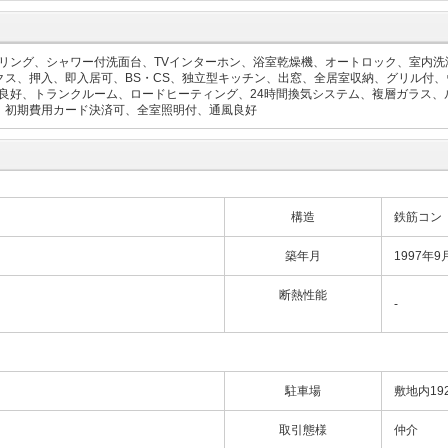
リング、シャワー付洗面台、TVインターホン、浴室乾燥機、オートロック、室内洗
クス、押入、即入居可、BS・CS、独立型キッチン、出窓、全居室収納、グリル付、
良好、トランクルーム、ロードヒーティング、24時間換気システム、複層ガラス、
リー、初期費用カード決済可、全室照明付、通風良好
構造
鉄筋コン
築年月
1997年9
断熱性能
-
駐車場
敷地内19
取引態様
仲介