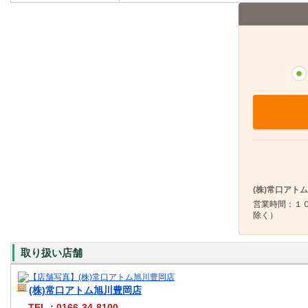
(株)常口アト
営業時間：１０
除く）
取り扱い店舗
(株)常口アトム旭川豊岡店
TEL：0166-34-8100