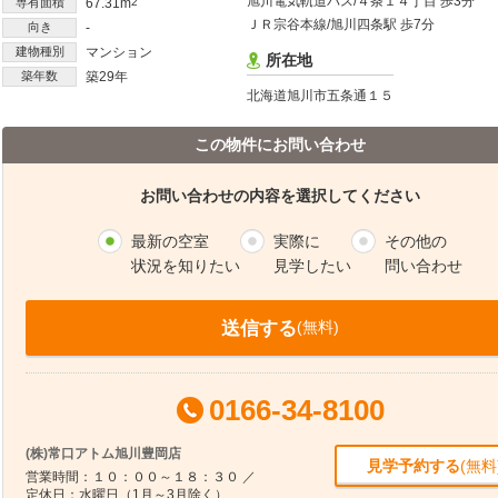
旭川電気軌道バス/４条１４丁目 歩3分
専有面積
67.31m
2
ＪＲ宗谷本線/旭川四条駅 歩7分
向き
-
建物種別
マンション
所在地
築年数
築29年
北海道旭川市五条通１５
この物件にお問い合わせ
お問い合わせの内容を選択してください
最新の空室
実際に
その他の
状況を知りたい
見学したい
問い合わせ
送信する
(無料)
0166-34-8100
(株)常口アトム旭川豊岡店
見学予約する
(無料
営業時間：１０：００～１８：３０ ／
定休日：水曜日（1月～3月除く）