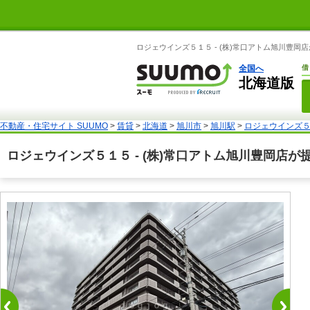
ロジェウインズ５１５ - (株)常口アトム旭川豊岡
全国へ
借
北海道版
不動産・住宅サイト SUUMO
>
賃貸
>
北海道
>
旭川市
>
旭川駅
>
ロジェウインズ
ロジェウインズ５１５ - (株)常口アトム旭川豊岡店