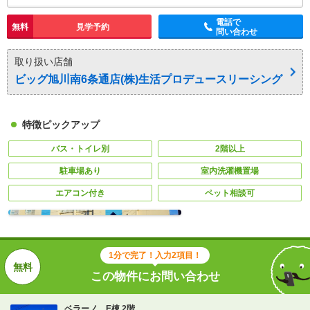
電話で
無料
見学予約
問い合わせ
取り扱い店舗
ビッグ旭川南6条通店(株)生活プロデュースリーシング
特徴ピックアップ
バス・トイレ別
2階以上
駐車場あり
室内洗濯機置場
エアコン付き
ペット相談可
1分で完了！入力2項目！
この物件にお問い合わせ
ベラーノ E棟 2階