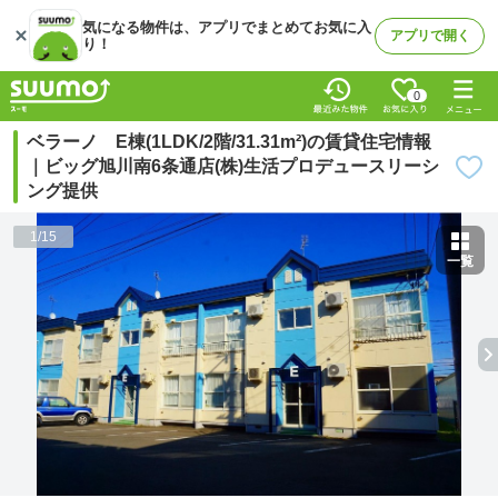
気になる物件は、アプリでまとめてお気に入
アプリで開く
り！
0
ベラーノ E棟(1LDK/2階/31.31m²)の賃貸住宅情報
｜ビッグ旭川南6条通店(株)生活プロデュースリーシ
ング提供
1
/
15
一覧