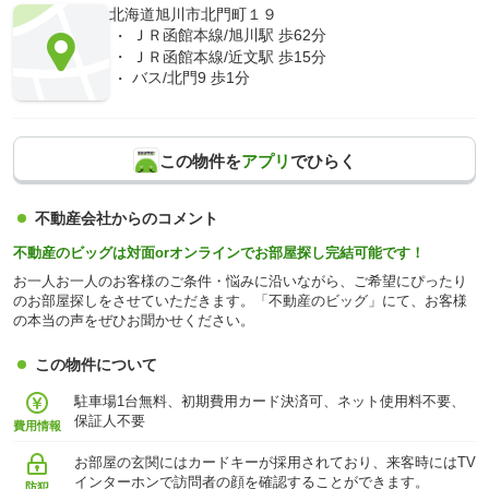
北海道旭川市北門町１９
ＪＲ函館本線/旭川駅 歩62分
ＪＲ函館本線/近文駅 歩15分
バス/北門9 歩1分
この物件を
アプリ
でひらく
不動産会社からのコメント
不動産のビッグは対面orオンラインでお部屋探し完結可能です！
お一人お一人のお客様のご条件・悩みに沿いながら、ご希望にぴったり
のお部屋探しをさせていただきます。「不動産のビッグ」にて、お客様
の本当の声をぜひお聞かせください。
この物件について
駐車場1台無料、初期費用カード決済可、ネット使用料不要、
保証人不要
費用情報
お部屋の玄関にはカードキーが採用されており、来客時にはTV
インターホンで訪問者の顔を確認することができます。
防犯