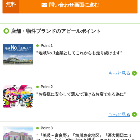
目安光熱費
-
無料
問い合わせ画面に進む
駐車場
付無料
入居
即
店舗・物件ブランドのアピールポイント
条件
二人入居可/ペット相談/ルームシェア相談
Point 1
”地域No.1企業としてこれからも走り続けます”
契約期間
普通借家 2年
損保
2万円2年
もっと見る
保証会社
保証会社利用必 保証会社要加入：保証料月額総賃料の
Point 2
50％～100％(敷金無料)
”お客様に安心して選んで頂けるお店である為に”
ほか初期費用
合計3.3万円（内訳：水廻り清掃料 27500円税込 カ
ードキー設定料 5500円税込）
もっと見る
その他諸費用
安心サービス２４ 1650円／月額
Point 3
仲介手数料
1.1ヶ月
”『美瑛～富良野』『旭川東光地区』『医大周辺エリ