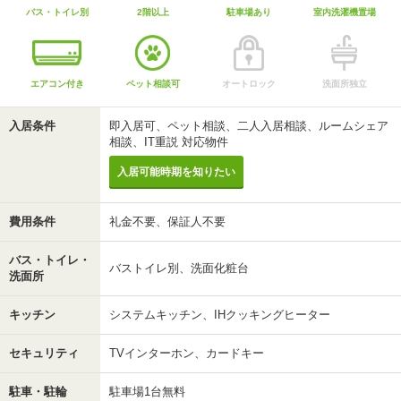
バス・トイレ別
2階以上
駐車場あり
室内洗濯機置場
エアコン付き
ペット相談可
オートロック
洗面所独立
入居条件
即入居可、ペット相談、二人入居相談、ルームシェア
相談、IT重説 対応物件
入居可能時期を知りたい
費用条件
礼金不要、保証人不要
バス・トイレ・
バストイレ別、洗面化粧台
洗面所
キッチン
システムキッチン、IHクッキングヒーター
セキュリティ
TVインターホン、カードキー
駐車・駐輪
駐車場1台無料