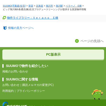
SUUMO[不動産/住宅]
>
賃貸
>
北海道
>
旭川市
>
旭川駅
>
ベラーノ E棟
>
ビッグ旭川南6条通店(株)生活プロデュースリーシングが提供する賃貸物件情報
物件ライブラリー：Ｖｅｒａｎｏ Ｅ棟
情報の見方ページへ
ページの先頭へ
PC版表示
SUUMOで物件を紹介したい
掲載のお問い合わせ
SUUMOに関する情報
お問い合わせ
｜
購読メルマガの変更(PC)
利用規約
｜
プライバシーポリシー