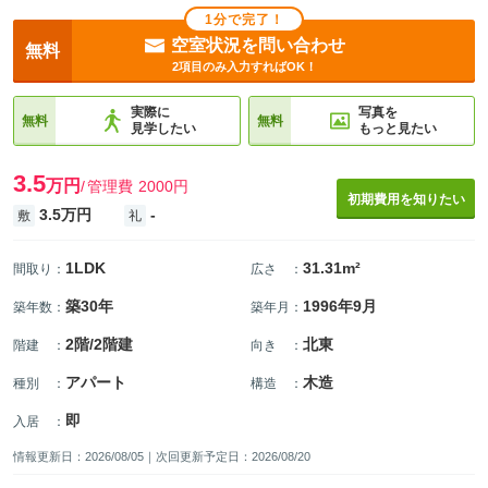
1分で完了！
空室状況を問い合わせ
無料
2項目のみ入力すればOK！
実際に
写真を
無料
無料
見学したい
もっと見たい
3.5
万円
管理費
2000円
初期費用を知りたい
3.5万円
-
敷
礼
1LDK
31.31m²
間取り
：
広さ
：
築30年
1996年9月
築年数
：
築年月
：
2階/2階建
北東
階建
：
向き
：
アパート
木造
種別
：
構造
：
即
入居
：
情報更新日：2026/08/05｜次回更新予定日：2026/08/20