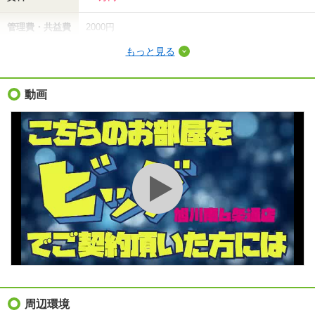
管理費・共益費
2000円
もっと見る
敷金（保証金）
3.5万円
礼金（敷引・償
動画
-
却金）
間取り / 専有面
1LDK
/
31.31m²
積
種別 / 構造
アパート
/
木造
築年 / 築年月
築30年
/
1996年9月
階建
2階/2階建
総戸数
8戸
向き
北東
周辺環境