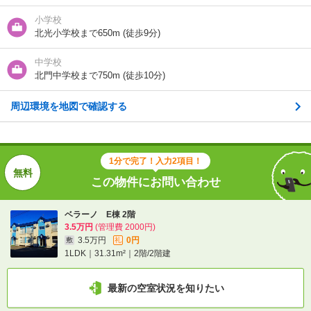
住所
北海道旭川市北門町１９
小学校
北光小学校まで650m (徒歩9分)
地図を見る
中学校
交通
ＪＲ函館本線/旭川駅 歩62分
北門中学校まで750m (徒歩10分)
ＪＲ函館本線/近文駅 歩15分
バス/北門9 歩1分
周辺環境を地図で確認する
1分で完了！入力2項目！
1分で完了！入力2項目！
この物件にお問い合わせ
この物件にお問い合わせ
ベラーノ E棟 2階
ベラーノ E棟 2階
3.5万円
(管理費 2000円)
3.5万円
(管理費 2000円)
3.5万円
0円
敷
礼
3.5万円
0円
敷
礼
1LDK｜31.31m²｜2階/2階建
1LDK｜31.31m²｜2階/2階建
最新の空室状況を知りたい
最新の空室状況を知りたい