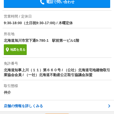
電話で問い合わせ
０００円／年
1分で完了！入力2項目！
この物件にお問い合わせ
ほか初期費用
合計3.85万円（内訳：室内清掃除菌消臭料）
営業時間 / 定休日
9:30-18:00（土日祝9:30-17:00)
/
木曜定休
フロンティア尾形 2階
その他諸費用
安心サービス２４ １６５０円（月額）
5.5万円
(管理費 -)
5.5万円
0円
所在地
敷
礼
情報更新日
2026/08/08
3LDK｜66.21m²｜2階/4階建
北海道旭川市宮下通9-780-1 駅前第一ビル1階
次回更新予定日
2026/08/16
地図を見る
空室状況を問い合わせ
物件備考
［退去時費用 ストーブ分解清掃料実費負担※故意・
過失等別途実費］更新事務手数料 ５５００円／冬季
免許番号
詳細について
間取り・設備を
実際に
見学したい
解約違約金あり（１１月・１２月・１月に退去の場合
問い合わせ
問い合わせ
北海道知事上川（１１）第６６０号 / （公社）北海道宅地建物取引
家賃１カ月かかります）／【ペットを飼う場合】小型
業協会会員 / （一社）北海道不動産公正取引協議会加盟
犬２匹まで相談可（猫不可）・契約時に礼金１カ月
保証会社:株式会社オリコフォレントインシュア
不動産会社に相談したい
取引態様
仲介
電話で問い合わせ
店舗の情報を詳しくみる