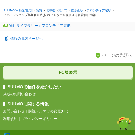
SUUMO[不動産/住宅]
>
賃貸
>
北海道
>
旭川市
>
南永山駅
>
フロンティア尾形
>
アパマンショップ旭川駅前店(株)リアルターが提供する賃貸物件情報
物件ライブラリー：フロンティア尾形
情報の見方ページへ
ページの先頭へ
PC版表示
SUUMOで物件を紹介したい
掲載のお問い合わせ
SUUMOに関する情報
お問い合わせ
｜
購読メルマガの変更(PC)
利用規約
｜
プライバシーポリシー