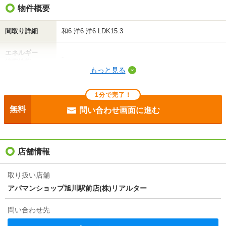
礼金（敷引・償
物件概要
-
却金）
間取り詳細
和6 洋6 洋6 LDK15.3
間取り / 専有面
3LDK
/
66.21m²
積
エネルギー
-
消費性能
種別 / 構造
マンション
/
鉄筋コン
もっと見る
断熱性能
-
築年 / 築年月
築32年
/
1995年3月
1分で完了！
目安光熱費
-
階建
2階/4階建
無料
問い合わせ画面に進む
駐車場
付無料
総戸数
16戸
入居
即
店舗情報
向き
-
条件
ペット相談
住所
北海道旭川市永山七条６
取り扱い店舗
アパマンショップ旭川駅前店(株)リアルター
損保
要
交通
ＪＲ石北本線/南永山駅 歩18分
問い合わせ先
保証会社
保証会社利用必 【初回保証料】月額賃料合計額の５
０％／【月額保証料】１．５％【更新保証料】１０．