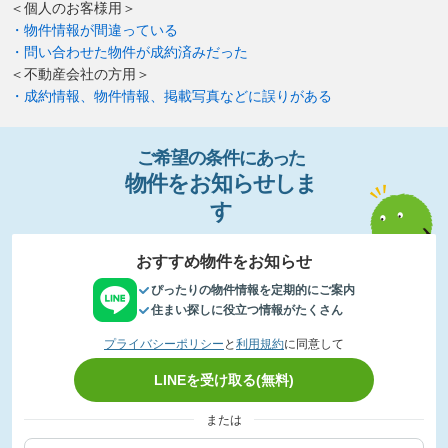
＜個人のお客様用＞
・物件情報が間違っている
・問い合わせた物件が成約済みだった
＜不動産会社の方用＞
・成約情報、物件情報、掲載写真などに誤りがある
ご希望の条件
に
あっ
た
物件
を
お
知
らせし
ま
す
おすすめ物件をお知らせ
ぴったりの物件情報を定期的にご案内
住まい探しに役立つ情報がたくさん
プライバシーポリシー
と
利用規約
に同意して
LINEを受け取る(無料)
または