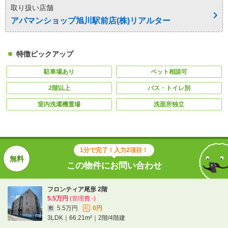
取り扱い店舗
アパマンショップ旭川駅前店(株)リアルター
特徴ピックアップ
駐車場あり
ペット相談可
2階以上
バス・トイレ別
室内洗濯機置場
洗面所独立
1分で完了！入力2項目！
この物件にお問い合わせ
フロンティア尾形 2階
5.5万円
(管理費 -)
5.5万円
0円
敷
礼
3LDK｜66.21m²｜2階/4階建