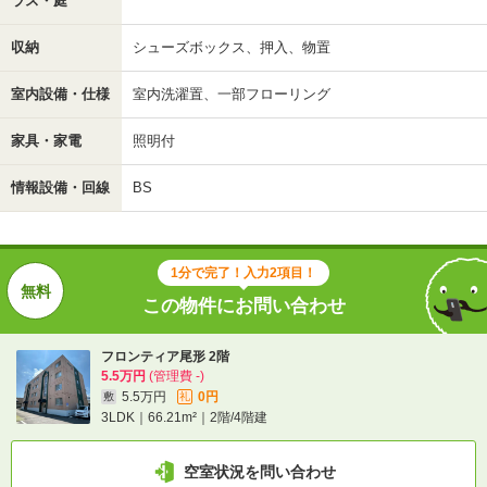
ラス・庭
収納
シューズボックス、押入、物置
室内設備・仕様
室内洗濯置、一部フローリング
家具・家電
照明付
情報設備・回線
BS
1分で完了！入力2項目！
この物件にお問い合わせ
フロンティア尾形 2階
5.5万円
(管理費 -)
5.5万円
0円
敷
礼
3LDK｜66.21m²｜2階/4階建
空室状況を問い合わせ