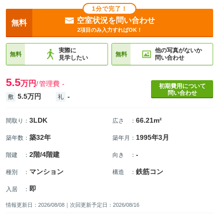
1分で完了！
空室状況を問い合わせ
無料
2項目のみ入力すればOK！
実際に
他の写真がないか
無料
無料
見学したい
問い合わせ
5.5
万円
管理費
-
初期費用について
問い合わせ
5.5万円
-
敷
礼
3LDK
66.21m²
間取り
：
広さ
：
築32年
1995年3月
築年数
：
築年月
：
2階/4階建
-
階建
：
向き
：
マンション
鉄筋コン
種別
：
構造
：
即
入居
：
情報更新日：2026/08/08｜次回更新予定日：2026/08/16