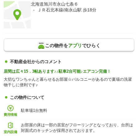
北海道旭川市永山七条６
ＪＲ石北本線/南永山駅 歩18分
この物件を
アプリ
でひらく
不動産会社からのコメント
居間は広々15．3帖あります♪♪駐車2台可能♪エアコン完備！
大切なワンちゃんと暮らせるお部屋☆バルコニーがあるので夏場の洗濯
物干しに便利です♪
この物件について
駐車場1台無料
費用情報
お部屋の床は一部の居室がフローリングとなっており、台所は
対面式のキッチンが採用されております。
室内設備