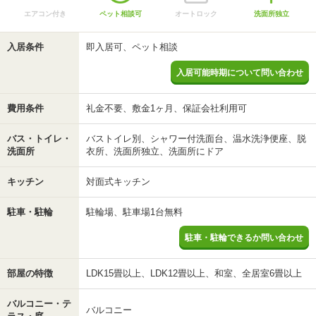
エアコン付き
ペット相談可
オートロック
洗面所独立
入居条件
即入居可、ペット相談
入居可能時期について問い合わせ
費用条件
礼金不要、敷金1ヶ月、保証会社利用可
バス・トイレ・
バストイレ別、シャワー付洗面台、温水洗浄便座、脱
洗面所
衣所、洗面所独立、洗面所にドア
キッチン
対面式キッチン
駐車・駐輪
駐輪場、駐車場1台無料
駐車・駐輪できるか問い合わせ
部屋の特徴
LDK15畳以上、LDK12畳以上、和室、全居室6畳以上
バルコニー・テ
バルコニー