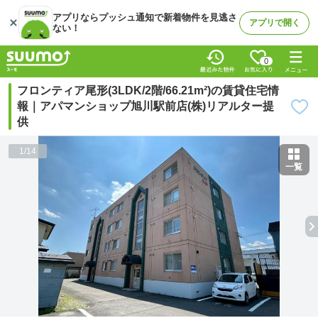
アプリならプッシュ通知で新着物件を見逃さ
アプリで開く
ない！
0
フロンティア尾形(3LDK/2階/66.21m²)の賃貸住宅情
報｜アパマンショップ旭川駅前店(株)リアルター提
供
1
/
14
一覧