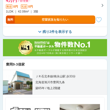
4万円
/ 管理費 -
0円
0円
敷金
礼金
1LDK ｜ 42.08m² ｜ 3階
無料
空室状況を知りたい
残り2件を表示する
豊岡9-3借家
ＪＲ石北本線/南永山駅 歩33分
北海道旭川市豊岡九条
築65年 / 地上2階建