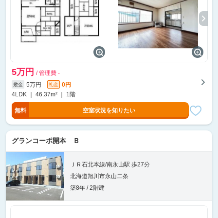
5万円
/ 管理費 -
5万円
0円
敷金
礼金
4LDK ｜ 46.37m² ｜ 1階
無料
空室状況を知りたい
グランコーポ開本 Ｂ
ＪＲ石北本線/南永山駅 歩27分
北海道旭川市永山二条
築8年 / 2階建