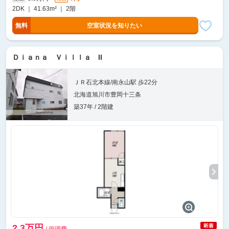
2DK ｜ 41.63m² ｜ 2階
無料
空室状況を知りたい
Ｄｉａｎａ Ｖｉｌｌａ II
ＪＲ石北本線/南永山駅 歩22分
北海道旭川市豊岡十三条
築37年 / 2階建
2.3万円