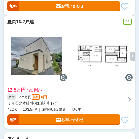
無料
お問い合わせ
豊岡16-7戸建
12.5万円
/ 管理費 -
12.5万円
0円
敷金
礼金
ＪＲ石北本線/南永山駅 歩17分
4LDK ｜ 103.5m² ｜ 2階/地上2階建 ｜ 築6年
無料
お問い合わせ