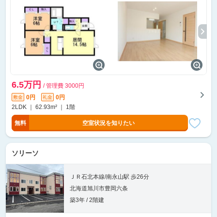
6.5万円
/ 管理費 3000円
0円
0円
敷金
礼金
2LDK ｜ 62.93m² ｜ 1階
無料
空室状況を知りたい
ソリーソ
ＪＲ石北本線/南永山駅 歩26分
北海道旭川市豊岡六条
築3年 / 2階建