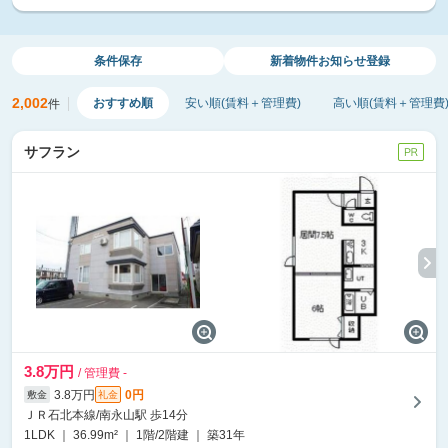
条件保存
新着物件
お知らせ登録
2,002
おすすめ順
安い順(賃料＋管理費)
高い順(賃料＋管理費
件
サフラン
3.8万円
/ 管理費 -
3.8万円
0円
敷金
礼金
ＪＲ石北本線/南永山駅 歩14分
1LDK ｜ 36.99m² ｜ 1階/2階建 ｜ 築31年