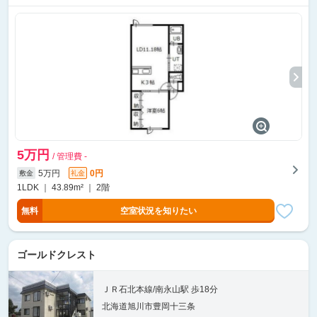
5万円
/ 管理費 -
5万円
0円
敷金
礼金
1LDK ｜ 43.89m² ｜ 2階
無料
空室状況を知りたい
ゴールドクレスト
ＪＲ石北本線/南永山駅 歩18分
北海道旭川市豊岡十三条