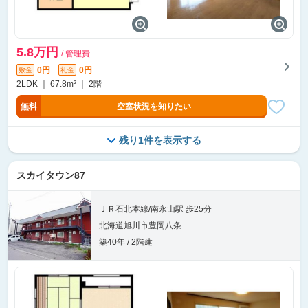
5.8万円
/ 管理費 -
0円
0円
敷金
礼金
2LDK ｜ 67.8m² ｜ 2階
無料
空室状況を知りたい
残り1件を表示する
スカイタウン87
ＪＲ石北本線/南永山駅 歩25分
北海道旭川市豊岡八条
築40年 / 2階建