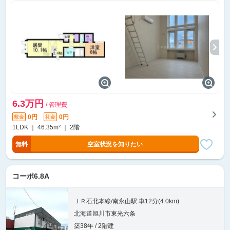
6.3万円
/ 管理費 -
0円
0円
敷金
礼金
1LDK ｜ 46.35m² ｜ 2階
無料
空室状況を知りたい
コーポ6.8A
ＪＲ石北本線/南永山駅 車12分(4.0km)
北海道旭川市東光六条
築38年 / 2階建