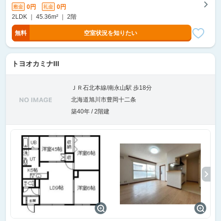
0円
0円
敷金
礼金
2LDK ｜ 45.36m² ｜ 2階
無料
空室状況を知りたい
トヨオカミナIII
ＪＲ石北本線/南永山駅 歩18分
北海道旭川市豊岡十二条
築40年 / 2階建