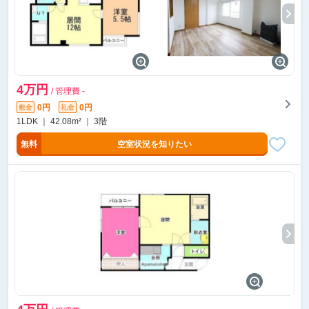
4万円
/ 管理費 -
0円
0円
敷金
礼金
1LDK ｜ 42.08m² ｜ 3階
無料
空室状況を知りたい