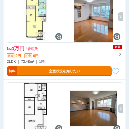
5.4万円
/ 管理費 -
0円
0円
敷金
礼金
2LDK ｜ 73.48m² ｜ 1階
無料
空室状況を知りたい