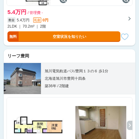
5.4万円
/ 管理費 -
5.4万円
0円
敷金
礼金
2LDK ｜ 70.2m² ｜ 2階
無料
空室状況を知りたい
リーフ豊岡
旭川電気軌道バス/豊岡１３の６ 歩1分
北海道旭川市豊岡十四条
築36年 / 2階建