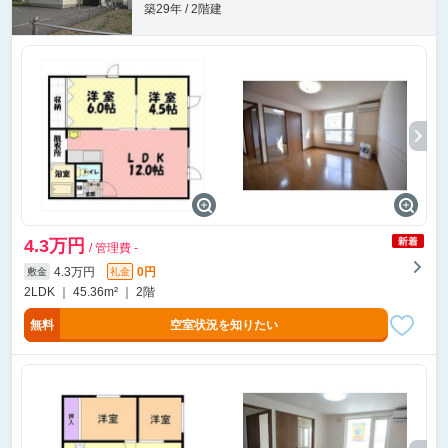
築29年 / 2階建
4.3万円
/ 管理費 -
4.3万円
0円
敷金
礼金
2LDK ｜ 45.36m² ｜ 2階
無料
空室状況を知りたい