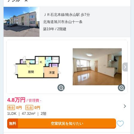
アシル Ａ
ＪＲ石北本線/南永山駅 歩7分
北海道旭川市永山十一条
築19年 / 2階建
4.8万円
/ 管理費 -
0円
0円
敷金
礼金
1LDK ｜ 47.32m² ｜ 2階
無料
空室状況を知りたい