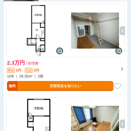
2.3万円
/ 管理費 -
0円
0円
敷金
礼金
1DK ｜ 28.35m² ｜ 2階
無料
空室状況を知りたい