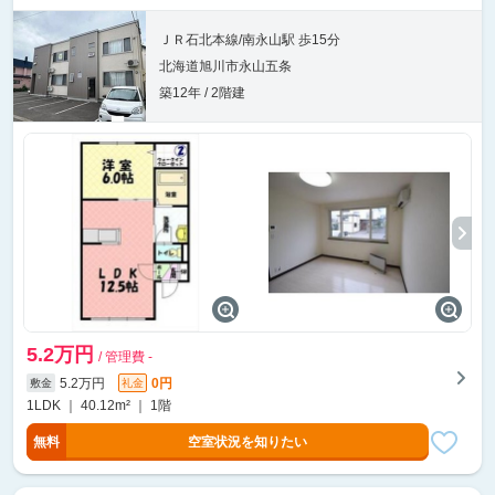
ＪＲ石北本線/南永山駅 歩15分
北海道旭川市永山五条
築12年 / 2階建
5.2万円
/ 管理費 -
5.2万円
0円
敷金
礼金
1LDK ｜ 40.12m² ｜ 1階
無料
空室状況を知りたい