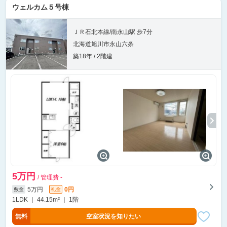
ウェルカム５号棟
ＪＲ石北本線/南永山駅 歩7分
北海道旭川市永山六条
築18年 / 2階建
5万円
/ 管理費 -
5万円
0円
敷金
礼金
1LDK ｜ 44.15m² ｜ 1階
無料
空室状況を知りたい