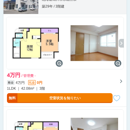
築29年 / 3階建
4万円
/ 管理費 -
4万円
0円
敷金
礼金
1LDK ｜ 42.08m² ｜ 3階
無料
空室状況を知りたい