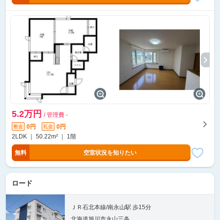
5.2万円
/ 管理費 -
0円
0円
敷金
礼金
2LDK ｜ 50.22m² ｜ 1階
無料
空室状況を知りたい
ロード
ＪＲ石北本線/南永山駅 歩15分
北海道旭川市永山三条