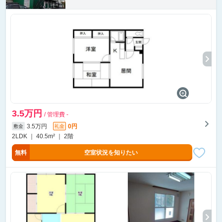
3.5万円
/ 管理費 -
3.5万円
0円
敷金
礼金
2LDK ｜ 40.5m² ｜ 2階
無料
空室状況を知りたい