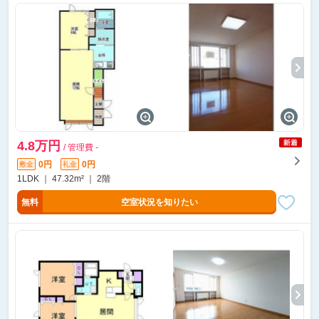
4.8万円
/ 管理費 -
0円
0円
敷金
礼金
1LDK ｜ 47.32m² ｜ 2階
無料
空室状況を知りたい