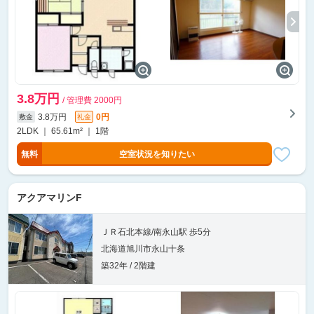
3.8万円
/ 管理費 2000円
3.8万円
0円
敷金
礼金
2LDK ｜ 65.61m² ｜ 1階
無料
空室状況を知りたい
アクアマリンF
ＪＲ石北本線/南永山駅 歩5分
北海道旭川市永山十条
築32年 / 2階建