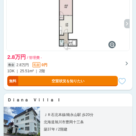
2.8万円
/ 管理費 -
2.8万円
0円
敷金
礼金
1DK ｜ 25.51m² ｜ 2階
無料
空室状況を知りたい
Ｄｉａｎａ Ｖｉｌｌａ I
ＪＲ石北本線/南永山駅 歩20分
北海道旭川市豊岡十三条
築37年 / 2階建