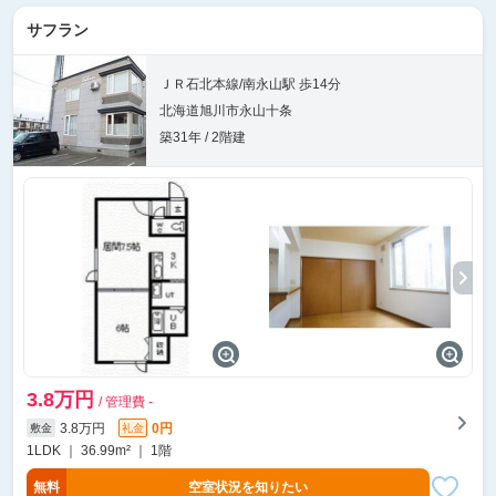
サフラン
ＪＲ石北本線/南永山駅 歩14分
北海道旭川市永山十条
築31年 / 2階建
3.8万円
/ 管理費 -
3.8万円
0円
敷金
礼金
1LDK ｜ 36.99m² ｜ 1階
無料
空室状況を知りたい