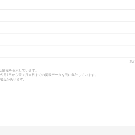
集計
した情報を表示しています。
、各月1日から翌々月末日までの掲載データを元に集計しています。
場合があります。