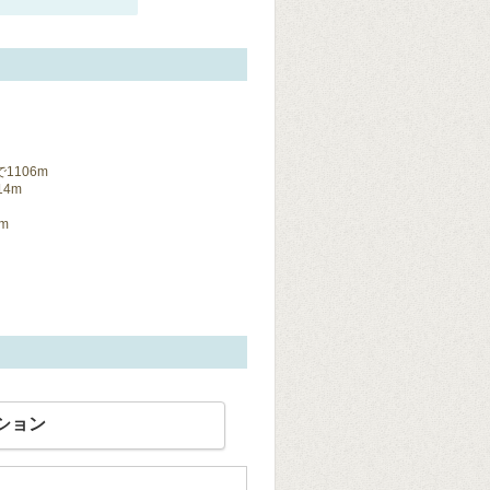
106m
4m
m
ション