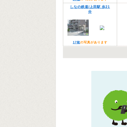
しなの鉄道/上田駅 歩21
分
17枚
の写真があります