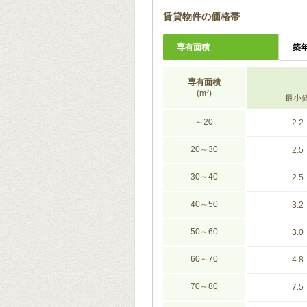
賃貸物件の価格帯
専有面積
築
専有面積
(m²)
最小
～20
2.2
20～30
2.5
30～40
2.5
40～50
3.2
50～60
3.0
60～70
4.8
70～80
7.5