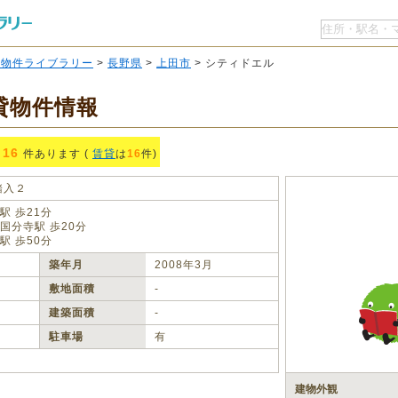
O物件ライブラリー
>
長野県
>
上田市
> シティドエル
貸物件情報
16
件あります (
賃貸
は
16
件)
踏入２
駅 歩21分
国分寺駅 歩20分
駅 歩50分
築年月
2008年3月
敷地面積
‐
建築面積
‐
駐車場
有
建物外観