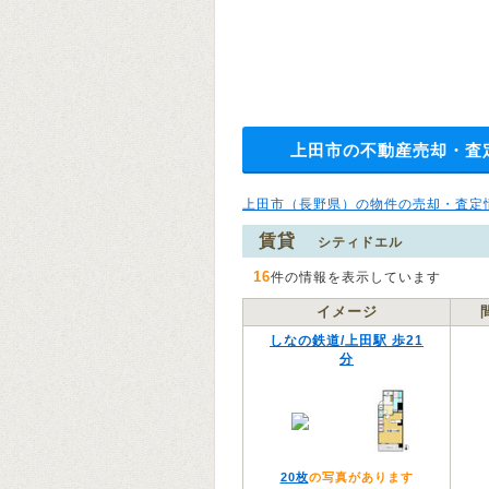
上田市の不動産売却・査
上田市（長野県）の物件の売却・査定
賃貸
シティドエル
16
件の情報を表示しています
イメージ
しなの鉄道/上田駅 歩21
分
20枚
の写真があります