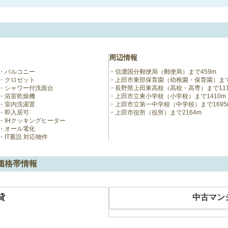
周辺情報
バルコニー
信濃国分郵便局（郵便局）まで459m
クロゼット
上田市東部保育園（幼稚園・保育園）まで1
シャワー付洗面台
長野県上田東高校（高校・高専）まで111
浴室乾燥機
上田市立東小学校（小学校）まで1410m
室内洗濯置
上田市立第一中学校（中学校）まで1695
即入居可
上田市役所（役所）まで2164m
IHクッキングヒーター
オール電化
IT重説 対応物件
価格帯情報
貸
中古マン