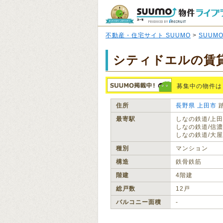
不動産・住宅サイト SUUMO
>
SUUM
シティドエルの賃
募集中の物件は
住所
長野県
上田市
最寄駅
しなの鉄道/上田
しなの鉄道/信濃
しなの鉄道/大屋
種別
マンション
構造
鉄骨鉄筋
階建
4階建
総戸数
12戸
バルコニー面積
‐