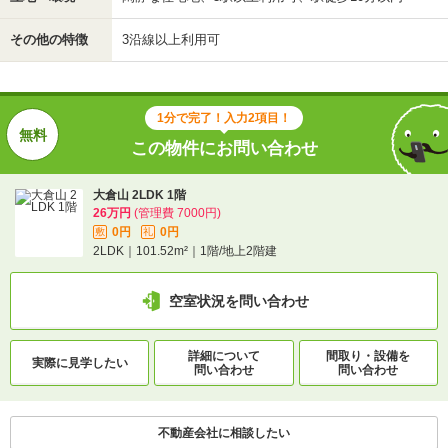
その他の特徴
3沿線以上利用可
1分で完了！入力2項目！
この物件にお問い合わせ
大倉山 2LDK 1階
26万円
(管理費 7000円)
0円
0円
敷
礼
2LDK｜101.52m²｜1階/地上2階建
空室状況を問い合わせ
詳細について
間取り・設備を
実際に
見学したい
問い合わせ
問い合わせ
不動産会社に相談したい