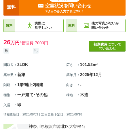
空室状況を問い合わせ
無料
2項目のみ入力すればOK！
実際に
他の写真がないか
無料
無料
見学したい
問い合わせ
26
万円
管理費
7000円
初期費用について
問い合わせ
-
-
敷
礼
2LDK
101.52m²
間取り
：
広さ
：
新築
2025年12月
築年数
：
築年月
：
1階/地上2階建
-
階建
：
向き
：
一戸建て･その他
木造
種別
：
構造
：
即
入居
：
情報更新日：2026/08/03｜次回更新予定日：2026/08/18
神奈川県横浜市港北区大曽根台