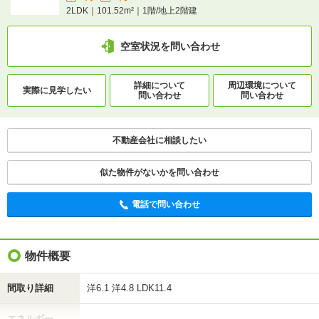
2LDK｜101.52m²｜1階/地上2階建
2LDK｜101.52m²｜1階/地上2階建
空室状況を問い合わせ
空室状況を問い合わせ
詳細について
間取り・設備を
詳細について
周辺環境について
実際に
見学したい
実際に
見学したい
問い合わせ
問い合わせ
問い合わせ
問い合わせ
不動産会社に相談したい
不動産会社に相談したい
電話で問い合わせ
似た物件がないかを問い合わせ
電話で問い合わせ
物件概要
間取り詳細
洋6.1 洋4.8 LDK11.4
エネルギー