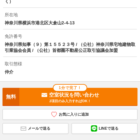
く）
その他諸費用
安心入居サポート：16500円 室内消毒料：19800
所在地
円 インターネット初期設定料：5500円 ハウスクリ
ーニング費用：132000円 更新料：新賃料1ヶ月
神奈川県横浜市港北区大倉山2-4-13
仲介手数料
1.1ヶ月
免許番号
神奈川県知事（９）第１５５２３号 / （公社）神奈川県宅地建物取
情報更新日
2026/08/03
引業協会会員 / （公社）首都圏不動産公正取引協議会加盟
次回更新予定日
2026/08/18
取引態様
仲介
物件備考
中型犬、猫合計2匹飼育相談可能、ガレージ内エアコ
ン、EV用コンセント、ペット仕様（腰見切り、外水
栓、リードフック）
1分で完了！
空室状況を問い合わせ
無料
2項目のみ入力すればOK！
お気に入りに追加
メールで送る
LINEで送る