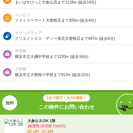
まいばすけっと大倉山店まで1118m (徒歩14分)
築年 / 築年月
新築
/
2025年12月
コンビニ
ファミリーマート大曽根店まで305m (徒歩4分)
階建
1階/地上2階建
ドラッグストア
向き
-
クリエイトエス・ディー港北大曽根店まで447m (徒歩6分)
住所
神奈川県横浜市港北区大曽根台
中学校
横浜市立大綱中学校まで1220m (徒歩16分)
交通
東急東横線/大倉山駅 歩10分
東急新横浜線/新綱島駅 歩18分
小学校
ブルーライン/新羽駅 歩28分
横浜市立大曽根小学校まで913m (徒歩12分)
1分で完了！入力2項目！
1分で完了！入力2項目！
この物件にお問い合わせ
この物件にお問い合わせ
大倉山 2LDK 1階
大倉山 2LDK 1階
26万円
(管理費 7000円)
26万円
(管理費 7000円)
0円
0円
敷
礼
0円
0円
敷
礼