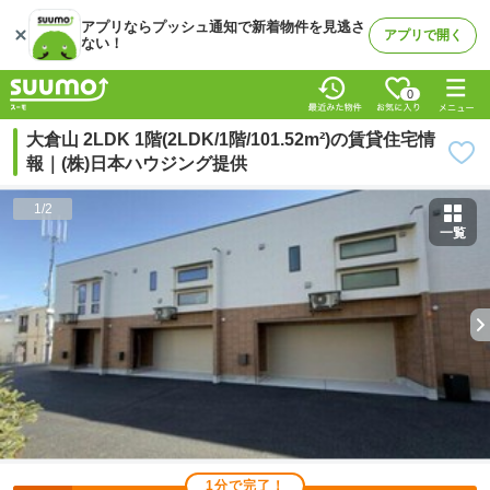
アプリならプッシュ通知で新着物件を見逃さ
アプリで開く
ない！
0
大倉山 2LDK 1階(2LDK/1階/101.52m²)の賃貸住宅情
報｜(株)日本ハウジング提供
1
/
2
一覧
1分で完了！