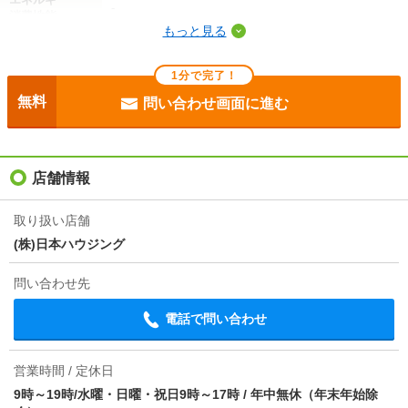
-
消費性能
もっと見る
断熱性能
-
1分で完了！
目安光熱費
-
無料
問い合わせ画面に進む
駐車場
付無料
入居
即
店舗情報
条件
二人入居可/ペット相談
取り扱い店舗
(株)日本ハウジング
契約期間
普通借家 2年
問い合わせ先
損保
2.2万円2年
電話で問い合わせ
保証会社
オリコフォレントインシュア利用必 初回保証料：月額
費用総額の100％（※最低保証料20000円）月額保証
料：月額費用総額の1％
営業時間 / 定休日
9時～19時/水曜・日曜・祝日9時～17時
/
年中無休（年末年始除
ほか初期費用
-