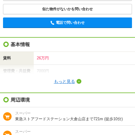
似た物件がないかを問い合わせ
電話で問い合わせ
基本情報
賃料
26万円
管理費・共益費
7000円
もっと見る
敷金（保証金）
-
礼金（敷引・償
周辺環境
-
却金）
スーパー
間取り / 専有面
2LDK
/
101.52m²
東急ストアフードステーション大倉山店まで721m (徒歩10分)
積
スーパー
種別 / 構造
一戸建て･その他
/
木造