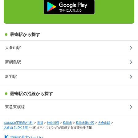
最寄駅から探す
大倉山駅
新綱島駅
新羽駅
最寄駅の沿線から探す
東急東横線
SUUMO[不動産/住宅]
>
賃貸
>
神奈川県
>
横浜市
>
横浜市港北区
>
大倉山駅
>
大倉山 2LDK 1階
>
(株)日本ハウジングが提供する賃貸物件情報
情報の見方ページへ