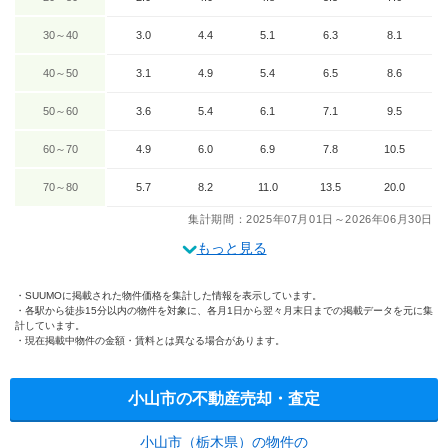
30～40
3.0
4.4
5.1
6.3
8.1
40～50
3.1
4.9
5.4
6.5
8.6
50～60
3.6
5.4
6.1
7.1
9.5
60～70
4.9
6.0
6.9
7.8
10.5
70～80
5.7
8.2
11.0
13.5
20.0
集計期間：2025年07月01日～2026年06月30日
もっと見る
SUUMOに掲載された物件価格を集計した情報を表示しています。
各駅から徒歩15分以内の物件を対象に、各月1日から翌々月末日までの掲載データを元に集
計しています。
現在掲載中物件の金額・賃料とは異なる場合があります。
小山市の不動産売却・査定
小山市（栃木県）の物件の