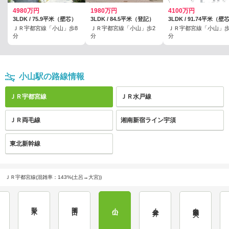
4980万円
1980万円
4100万円
3LDK / 75.9平米（壁芯）
3LDK / 84.5平米（登記）
3LDK / 91.74平米（壁
ＪＲ宇都宮線「小山」歩8
ＪＲ宇都宮線「小山」歩2
ＪＲ宇都宮線「小山」歩
分
分
分
小山駅の路線情報
ＪＲ宇都宮線
ＪＲ水戸線
ＪＲ両毛線
湘南新宿ライン宇須
東北新幹線
ＪＲ宇都宮線(混雑率：143%(土呂→大宮))
野木
間々田
小山
小金井
自治医大