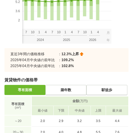
5.2
3.6
2
7
10
1
4
7
10
1
4
7
10
1
4
7
10
1
4
月
2023
2024
2025
2026
年
直近3年間の価格推移
：
12.3%上昇
2026年04月中央値の前年比
：
109.2%
2025年04月中央値の前年比
：
102.8%
賃貸物件の価格帯
専有面積
築年数
駅徒歩
金額
(万円)
専有面積
(m²)
最小値
下限
中央値
上限
最大値
～20
2.0
2.9
3.2
3.5
4.4
20～30
2.0
4.0
4.8
5.5
7.6