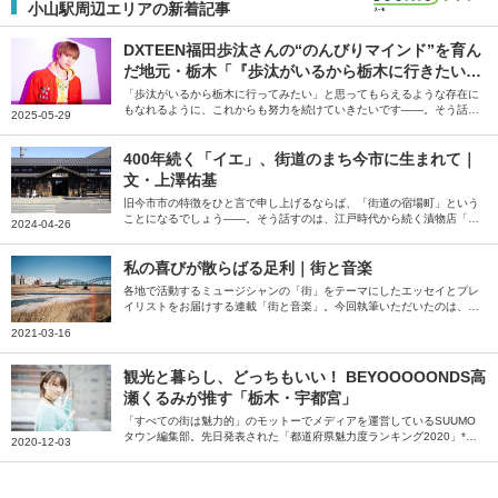
小山駅周辺エリアの新着記事
DXTEEN福田歩汰さんの“のんびりマインド”を育ん
だ地元・栃木「『歩汰がいるから栃木に行きたい』
と思ってもらえる存在になりたい」
「歩汰がいるから栃木に行ってみたい」と思ってもらえるような存在に
もなれるように、これからも努力を続けていきたいです――。そう話す
2025-05-29
のは、栃木県出身でグローバルボーイズ「DXTEEN」のメンバー、福田
歩汰（ふくだあゆた）さん。のんびりとしたキャラクターで知られる福
田さんを育んだ栃木県の魅力・思い出・お気に入りのお店など、地元に
400年続く「イエ」、街道のまち今市に生まれて｜
まつわるお話をたくさん伺いました。
文・上澤佑基
旧今市市の特徴をひと言で申し上げるならば、「街道の宿場町」という
ことになるでしょう――。そう話すのは、江戸時代から続く漬物店「上
2024-04-26
澤梅太郎商店」の上澤佑基さん。地元・今市を取り巻く環境や見どころ
について綴っていただきました。
私の喜びが散らばる足利｜街と音楽
各地で活動するミュージシャンの「街」をテーマにしたエッセイとプレ
イリストをお届けする連載「街と音楽」。今回執筆いただいたのは、栃
木県足利市で活動するバンドCAR10のベースボーカルで、機械加工技
2021-03-16
能士の川田晋也（@car10japan）さん。 足繁く通ううちにその魅力に
惹きつけられ、気付けば人生の半分近くを過ごしているという「栃木県
足利市」について綴っていただきました。「そこら中に自分にとっての
観光と暮らし、どっちもいい！ BEYOOOOONDS高
喜びが散らばっている」川田さんが語る足利の魅力をたっぷり紹介いた
瀬くるみが推す「栃木・宇都宮」
だいています。この１年間車の中でよく聴いていた曲として選曲いただ
いたプレイリストとともにお楽しみください。
「すべての街は魅力的」のモットーでメディアを運営しているSUUMO
タウン編集部。先日発表された「都道府県魅力度ランキング2020」*1
2020-12-03
で、栃木がなんと最下位に……。「栃木の良さを伝える記事をつくらな
きゃ！」ということで、『宇都宮観光プロモーションPR大使』を務め
るBEYOOOOONDSの高瀬くるみさんに急遽オファー。観光と暮らし、