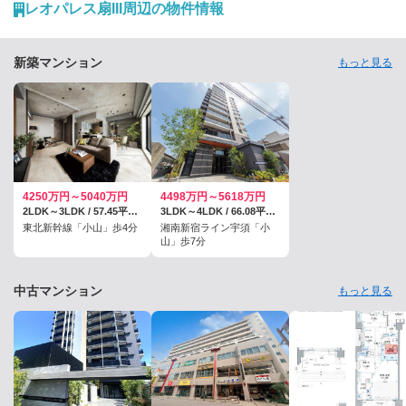
どっちもいい！という高瀬さんに、地元への愛をおすすめスポットを紹
レオパレス扇III周辺の物件情報
介いただきながら、たっぷり語っていただきました。
新築マンション
もっと見る
4250万円～5040万円
4498万円～5618万円
2LDK～3LDK / 57.45平米～67.07平米
3LDK～4LDK / 66.08平米～80.76平米
東北新幹線「小山」歩4分
湘南新宿ライン宇須「小
山」歩7分
中古マンション
もっと見る