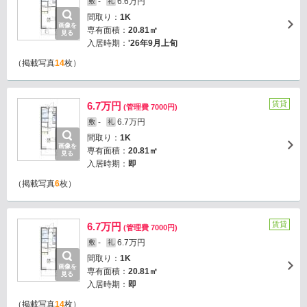
-
6.6万円
敷
礼
間取り：
1K
画像を
専有面積：
20.81㎡
見る
入居時期：
'26年9月上旬
（掲載写真
14
枚）
賃貸
6.7万円
(管理費 7000円)
-
6.7万円
敷
礼
間取り：
1K
画像を
専有面積：
20.81㎡
見る
入居時期：
即
（掲載写真
6
枚）
賃貸
6.7万円
(管理費 7000円)
-
6.7万円
敷
礼
間取り：
1K
画像を
専有面積：
20.81㎡
見る
入居時期：
即
（掲載写真
14
枚）