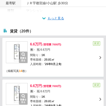
最寄駅
ＪＲ宇都宮線/小山駅 歩30分
種別
マンション
もっと見る
賃貸（20件）
賃貸
6.6万円
(管理費 7000円)
-
6.6万円
敷
礼
間取り：
1K
画像を
専有面積：
20.81㎡
見る
入居時期：
'26年9月上旬
（掲載写真
14
枚）
賃貸
6.6万円
(管理費 7000円)
-
6.6万円
敷
礼
間取り：
1K
画像を
専有面積：
20.81㎡
見る
入居時期：
'26年9月上旬