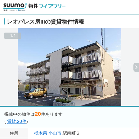
レオパレス扇IIIの賃貸物件情報
1/4
20
掲載中の物件は
件あります
(
賃貸:20件
)
住所
栃木県
小山市
駅南町６