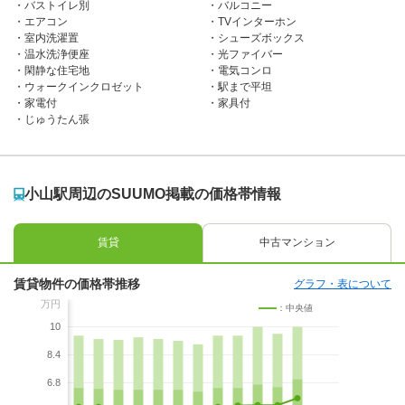
バストイレ別
バルコニー
エアコン
TVインターホン
室内洗濯置
シューズボックス
温水洗浄便座
光ファイバー
閑静な住宅地
電気コンロ
ウォークインクロゼット
駅まで平坦
家電付
家具付
じゅうたん張
小山駅周辺のSUUMO掲載の価格帯情報
賃貸
中古マンション
賃貸物件の価格帯推移
グラフ・表について
万円
：中央値
10
8.4
6.8