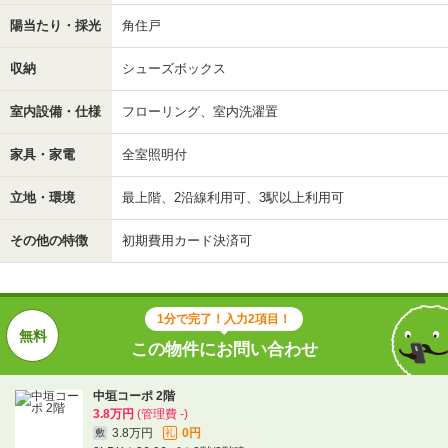
陽当たり・採光
角住戸
収納
シューズボックス
室内設備・仕様
フローリング、室内洗濯置
家具・家電
全室照明付
立地・環境
最上階、2沿線利用可、3駅以上利用可
その他の特徴
初期費用カード決済可
1分で完了！入力2項目！
この物件にお問い合わせ
中垣コーポ 2階
3.8万円
(管理費 -)
3.8万円
0円
敷
礼