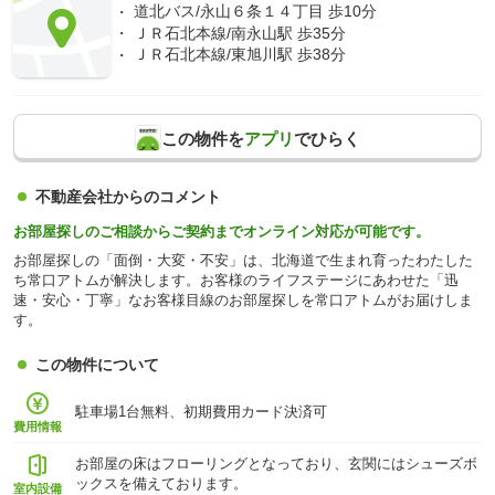
道北バス/永山６条１４丁目 歩10分
ＪＲ石北本線/南永山駅 歩35分
ＪＲ石北本線/東旭川駅 歩38分
この物件を
アプリ
でひらく
不動産会社からのコメント
お部屋探しのご相談からご契約までオンライン対応が可能です。
お部屋探しの「面倒・大変・不安」は、北海道で生まれ育ったわたした
ち常口アトムが解決します。お客様のライフステージにあわせた「迅
速・安心・丁寧」なお客様目線のお部屋探しを常口アトムがお届けしま
す。
この物件について
駐車場1台無料、初期費用カード決済可
費用情報
お部屋の床はフローリングとなっており、玄関にはシューズボ
ックスを備えております。
室内設備