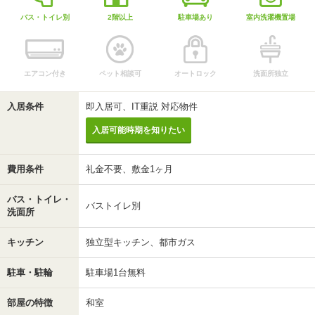
バス・トイレ別
2階以上
駐車場あり
室内洗濯機置場
エアコン付き
ペット相談可
オートロック
洗面所独立
入居条件
即入居可、IT重説 対応物件
入居可能時期を知りたい
費用条件
礼金不要、敷金1ヶ月
バス・トイレ・
バストイレ別
洗面所
キッチン
独立型キッチン、都市ガス
駐車・駐輪
駐車場1台無料
部屋の特徴
和室