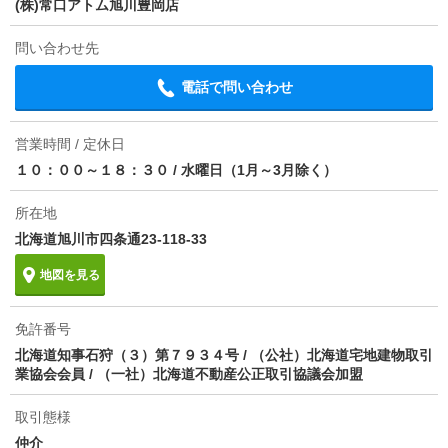
(株)常口アトム旭川豊岡店
損保
1.5万円2年
問い合わせ先
情報更新日
2026/08/07
電話で問い合わせ
次回更新予定日
2026/08/15
物件備考
JR宗谷本線 北永山駅徒歩45分
営業時間 / 定休日
１０：００～１８：３０
/
水曜日（1月～3月除く）
所在地
北海道旭川市四条通23-118-33
地図を見る
免許番号
北海道知事石狩（３）第７９３４号 / （公社）北海道宅地建物取引
業協会会員 / （一社）北海道不動産公正取引協議会加盟
取引態様
仲介