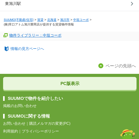
東旭川駅
SUUMO[不動産/住宅]
>
賃貸
>
北海道
>
旭川市
>
中垣コーポ
>
(株)常口アトム旭川豊岡店が提供する賃貸物件情報
物件ライブラリー：中垣コーポ
情報の見方ページへ
ページの先頭へ
PC版表示
SUUMOで物件を紹介したい
掲載のお問い合わせ
SUUMOに関する情報
お問い合わせ
｜
購読メルマガの変更(PC)
利用規約
｜
プライバシーポリシー