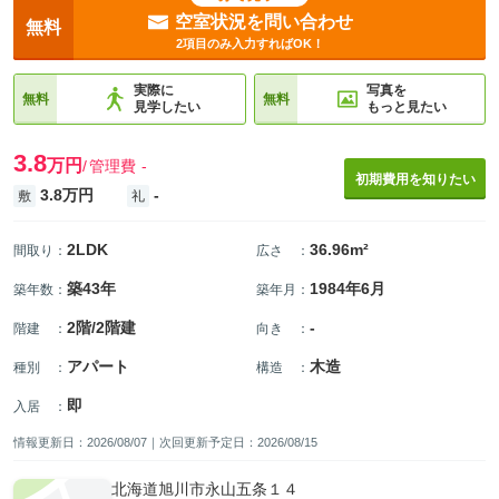
空室状況を問い合わせ
無料
2項目のみ入力すればOK！
実際に
写真を
無料
無料
見学したい
もっと見たい
3.8
万円
管理費
-
初期費用を知りたい
3.8万円
-
敷
礼
2LDK
36.96m²
間取り
：
広さ
：
築43年
1984年6月
築年数
：
築年月
：
2階/2階建
-
階建
：
向き
：
アパート
木造
種別
：
構造
：
即
入居
：
情報更新日：2026/08/07｜次回更新予定日：2026/08/15
北海道旭川市永山五条１４