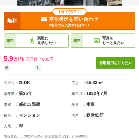
1分で完了！
空室状況を問い合わせ
無料
2項目のみ入力すればOK！
実際に
写真を
無料
無料
見学したい
もっと見たい
5.9
万円
管理費
4000円
初期費用を知りたい
-
-
敷
礼
2LDK
55.83m²
間取り
：
広さ
：
築35年
1992年7月
築年数
：
築年月
：
6階/13階建
南東
階建
：
向き
：
マンション
鉄骨鉄筋
種別
：
構造
：
即
入居
：
情報更新日：2026/08/05｜次回更新予定日：2026/08/20