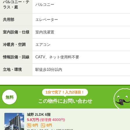
バルコニー・テ
バルコニー
ラス・庭
共用部
エレベーター
室内設備・仕様
室内洗濯置
冷暖房・空調
エアコン
情報設備・回線
CATV、ネット使用料不要
立地・環境
駅徒歩10分以内
1分で完了！入力2項目！
この物件にお問い合わせ
城野 2LDK 6階
5.9万円
(管理費 4000円)
0円
0円
敷
礼