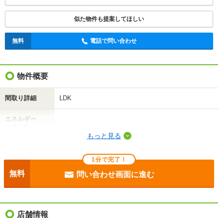
似た物件も提案してほしい
無料
電話で問い合わせ
無料
電話で問い合わせ
物件概要
間取り詳細
LDK
エネルギー
-
消費性能
もっと見る
断熱性能
-
1分で完了！
目安光熱費
-
無料
問い合わせ画面に進む
駐車場
付無料
入居
即
店舗情報