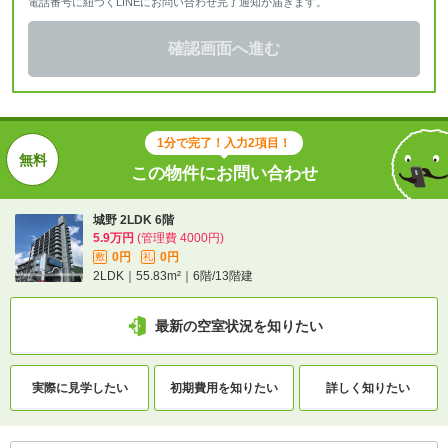
電話番号に紐づくLINEにお問い合わせ完了通知が届きます。
確認画面へ進む
1分で完了！入力2項目！
この物件にお問い合わせ
城野 2LDK 6階
5.9万円
(管理費 4000円)
0円
0円
敷
礼
2LDK｜55.83m²｜6階/13階建
最新の空室状況を知りたい
実際に
見学したい
初期費用を
知りたい
詳しく知りたい