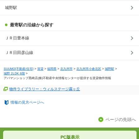
城野駅
最寄駅の沿線から探す
ＪＲ日豊本線
ＪＲ日田彦山線
SUUMO[不動産/住宅]
>
賃貸
>
福岡県
>
北九州市
>
北九州市小倉北区
>
城野駅
>
城野 2LDK 6階
>
アパマンショップ黒崎店(株)不動産中央情報センターが提供する賃貸物件情報
物件ライブラリー：ウィルステージ霧ヶ丘
情報の見方ページへ
ページの先頭へ
PC版表示