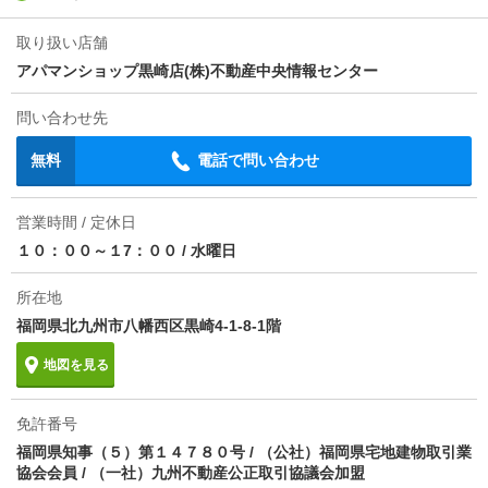
条件
ペット相談
取り扱い店舗
アパマンショップ黒崎店(株)不動産中央情報センター
損保
要
問い合わせ先
保証会社
保証会社利用必 毎月家賃の５０％～１００％
無料
電話で問い合わせ
ほか初期費用
合計3.52万円（内訳：鍵交換料／初期／室内消毒／初
期等）
営業時間 / 定休日
その他諸費用
-
１０：００～１7：００
/
水曜日
情報更新日
2026/08/05
所在地
福岡県北九州市八幡西区黒崎4-1-8-1階
次回更新予定日
2026/08/20
地図を見る
免許番号
福岡県知事（５）第１４７８０号 / （公社）福岡県宅地建物取引業
協会会員 / （一社）九州不動産公正取引協議会加盟