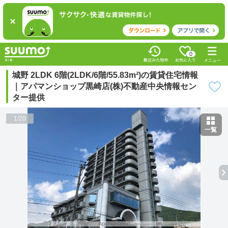
0
城野 2LDK 6階(2LDK/6階/55.83m²)の賃貸住宅情報
｜アパマンショップ黒崎店(株)不動産中央情報セン
ター提供
1
/
20
一覧