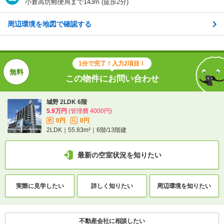
小倉高坊郵便局まで143m (徒歩2分)
周辺環境を地図で確認する
交通
ＪＲ日豊本線/城野駅 歩9分
1分で完了！入力2項目！
1分で完了！入力2項目！
この物件にお問い合わせ
この物件にお問い合わせ
城野 2LDK 6階
城野 2LDK 6階
5.9万円
(管理費 4000円)
5.9万円
(管理費 4000円)
0円
0円
敷
礼
0円
0円
敷
礼
2LDK｜55.83m²｜6階/13階建
2LDK｜55.83m²｜6階/13階建
最新の空室状況を知りたい
最新の空室状況を知りたい
間取りや設備を
実際に
見学したい
詳しく知りたい
周辺環境を
知りたい
実際に
見学したい
詳しく知りたい
知りたい
不動産会社に相談したい
不動産会社に相談したい