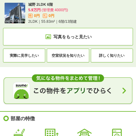
城野 2LDK 6階
5.9万円
(管理費 4000円)
0円
0円
敷
礼
2LDK｜55.83m²｜6階/13階建
写真をもっと見たい
実際に
見学したい
空室状況を
知りたい
詳しく知りたい
部屋の特徴