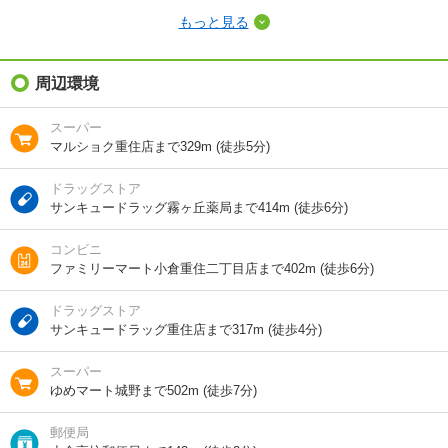
もっと見る
敷金（保証金）
-
礼金（敷引・償
周辺環境
-
却金）
スーパー
間取り / 専有面
2LDK
/
55.83m²
マルショク重住店まで329m (徒歩5分)
積
ドラッグストア
種別 / 構造
マンション
/
鉄骨鉄筋
サンキュードラッグ霧ヶ丘薬局まで414m (徒歩6分)
築年 / 築年月
築35年
/
1992年7月
コンビニ
ファミリーマート小倉重住二丁目店まで402m (徒歩6分)
階建
6階/13階建
ドラッグストア
総戸数
60戸
サンキュードラッグ重住店まで317m (徒歩4分)
向き
南東
スーパー
ゆめマート城野まで502m (徒歩7分)
住所
福岡県北九州市小倉北区高坊２
郵便局
地図を見る