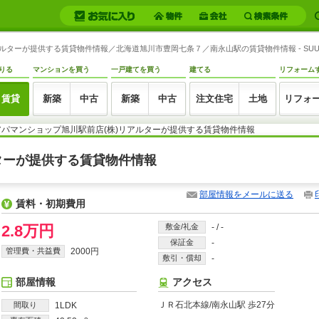
アルターが提供する賃貸物件情報／北海道旭川市豊岡七条７／南永山駅の賃貸物件情報 - SUU
りる
マンションを買う
一戸建てを買う
建てる
リフォーム
賃貸
新築
中古
新築
中古
注文住宅
土地
リフォ
アパマンショップ旭川駅前店(株)リアルターが提供する賃貸物件情報
ルターが提供する賃貸物件情報
部屋情報をメールに送る
賃料・初期費用
2.8万円
敷金/礼金
-
/
-
保証金
-
管理費・共益費
2000円
敷引・償却
-
部屋情報
アクセス
ＪＲ石北本線/南永山駅 歩27分
間取り
1LDK