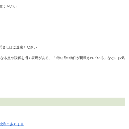
覧ください
問合せはご遠慮ください
異なる点や誤解を招く表現がある」「成約済の物件が掲載されている」などにお気
停)忠和５条６丁目