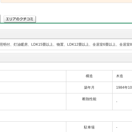
明付、灯油暖房、LDK15畳以上、物置、LDK12畳以上、全居室6畳以上、全居
構造
木造
築年月
1984年1
断熱性能
-
駐車場
-