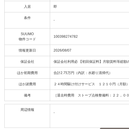
入居
即
条件
-
SUUMO
100398274782
物件コード
情報更新日
2026/08/07
保証会社
保証会社利用必 【初回保証料】月額賃料等総額
ほか初期費用
合計2.75万円（内訳：水廻り清掃代）
ほか諸費用
２４時間駆け付けサービス １２１０円（月額
備考
［退去時費用 ストーブ点検整備料：２２，００
周辺情報
-