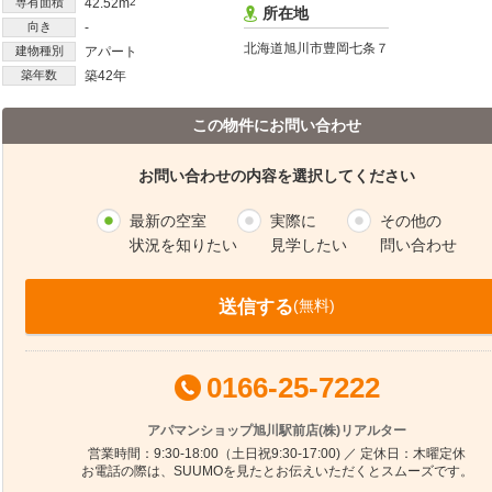
専有面積
42.52m
2
所在地
向き
-
北海道旭川市豊岡七条７
建物種別
アパート
築年数
築42年
この物件にお問い合わせ
お問い合わせの内容を選択してください
最新の空室
実際に
その他の
状況を知りたい
見学したい
問い合わせ
送信する
(無料)
0166-25-7222
アパマンショップ旭川駅前店(株)リアルター
営業時間：9:30-18:00（土日祝9:30-17:00) ／ 定休日：木曜定休
お電話の際は、SUUMOを見たとお伝えいただくとスムーズです。