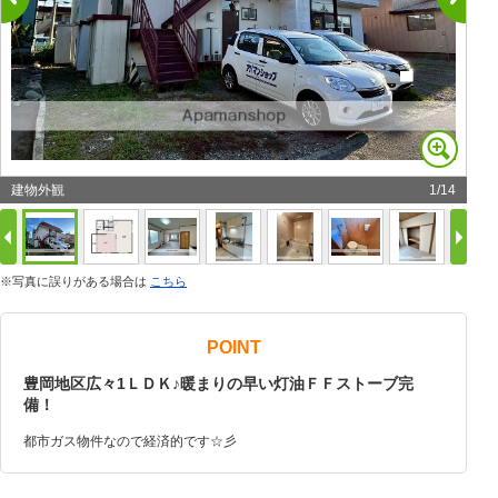
建物外観
1
/
14
※写真に誤りがある場合は
こちら
POINT
豊岡地区広々1ＬＤＫ♪暖まりの早い灯油ＦＦストーブ完
備！
都市ガス物件なので経済的です☆彡