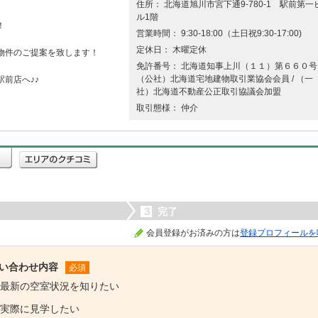
住所： 北海道旭川市宮下通9-780-1 駅前第一
ル1階
！
営業時間： 9:30-18:00（土日祝9:30-17:00)
定休日： 木曜定休
物件のご提案を致します！
免許番号： 北海道知事上川（１１）第６６０号 
（公社）北海道宅地建物取引業協会会員 / （一
前店へ♪♪
社）北海道不動産公正取引協議会加盟
取引態様： 仲介
３
完了
会員登録がお済みの方は
登録プロフィールを
い合わせ内容
必須
最新の空室状況を知りたい
実際に見学したい