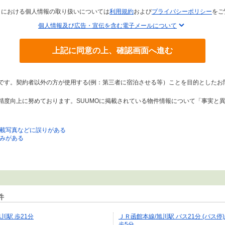
トにおける個人情報の取り扱いについては
利用規約
および
プライバシーポリシー
をご
個人情報及び広告・宣伝を含む電子メールについて
上記に同意の上、確認画面へ進む
トです。契約者以外の方が使用する(例：第三者に宿泊させる等）ことを目的としたお
の精度向上に努めております。SUUMOに掲載されている物件情報について「事実と
載写真などに誤りがある
みがある
件
川駅 歩21分
ＪＲ函館本線/旭川駅 バス21分 (バス
歩5分