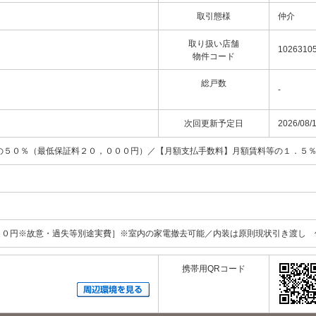
取引態様
仲介
取り扱い店舗
1026310
物件コード
総戸数
-
次回更新予定日
2026/08/
の５０％（最低保証料２０，０００円）／【月額支払手数料】月額賃料等の１．５
）
０円※故意・過失等別途実費］※室内の家電撤去可能／内装は原則現状引き渡し 
携帯用QRコード