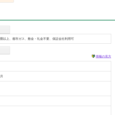
室8畳以上、都市ガス、敷金・礼金不要、保証会社利用可
情報の見方
0月