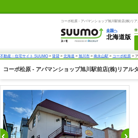
コーポ松原 - アパマンショップ旭川駅前店(株)リ
全国へ
借
北海道版
不動産・住宅サイト SUUMO
>
賃貸
>
北海道
>
旭川市
>
南永山駅
>
コーポ松原
> 
コーポ松原 - アパマンショップ旭川駅前店(株)リア