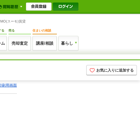
MO(スーモ)賃貸
する
売る
住まいの相談
ーム
売却査定
講座/相談
暮らし
お気に入りに追加する
印刷用画面