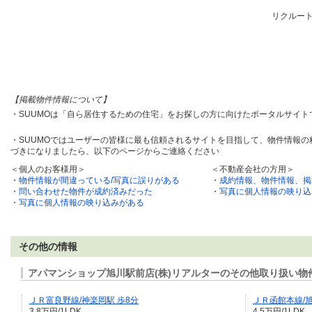
リクルー
【掲載物件情報について】
・SUUMOは「自ら居住するための住宅」をお探しの方に向けたポータルサイ
・SUUMOではユーザーの皆様に最も信頼されるサイトを目指して、物件情報
づきになりましたら、以下のページからご連絡ください
＜個人のお客様用＞
＜不動産会社の方用＞
・
物件情報が間違っている/写真に誤りがある
・
成約情報、物件情報、掲
・
問い合わせた物件が成約済みだった
・
写真に個人情報の映り込
・
写真に個人情報の映り込みがある
その他の情報
アパマンショップ旭川駅前店(株)リアルターのその他取り扱い物
ＪＲ富良野線/神楽岡駅 歩8分
ＪＲ函館本線/旭
3.8万円/1LDK
4.5万円/1LDK