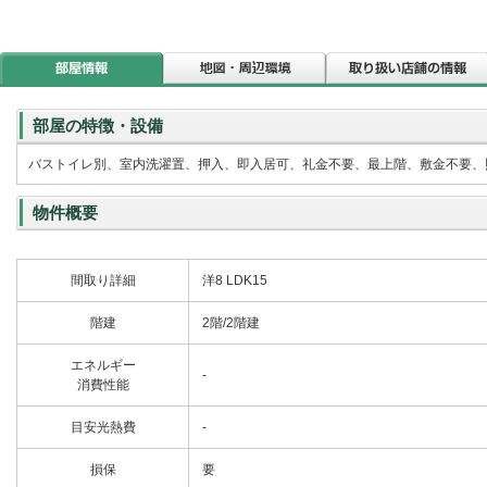
部屋の特徴・設備
バストイレ別、室内洗濯置、押入、即入居可、礼金不要、最上階、敷金不要、照
物件概要
間取り詳細
洋8 LDK15
階建
2階/2階建
エネルギー
-
消費性能
目安光熱費
-
損保
要