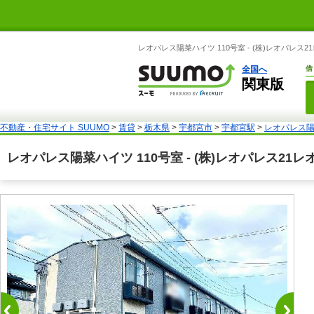
レオパレス陽菜ハイツ 110号室 - (株)レオパ
全国へ
借
関東版
不動産・住宅サイト SUUMO
>
賃貸
>
栃木県
>
宇都宮市
>
宇都宮駅
>
レオパレス陽
レオパレス陽菜ハイツ 110号室 - (株)レオパレス