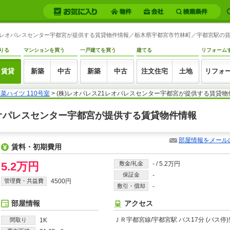
レス21レオパレスセンター宇都宮が提供する賃貸物件情報／栃木県宇都宮市竹林町／宇都宮駅の賃貸物
りる
マンションを買う
一戸建てを買う
建てる
リフォーム
賃貸
新築
中古
新築
中古
注文住宅
土地
リフォ
菜ハイツ 110号室
> (株)レオパレス21レオパレスセンター宇都宮が提供する賃貸物
21レオパレスセンター宇都宮が提供する賃貸物件情報
部屋情報をメール
賃料・初期費用
5.2万円
敷金/礼金
-
/
5.2万円
保証金
-
管理費・共益費
4500円
敷引・償却
-
部屋情報
アクセス
ＪＲ宇都宮線/宇都宮駅 バス17分 (バス停
間取り
1K