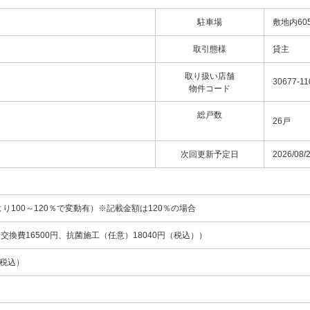
駐車場
敷地内60
取引態様
貸主
取り扱い店舗
30677-11
物件コード
総戸数
26戸
次回更新予定日
2026/08/
より100～120％で変動有）※記載金額は120％の場合
鍵交換費16500円、抗菌施工（任意）18040円（税込））
（税込）