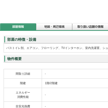
部屋の特徴・設備
バストイレ別、エアコン、フローリング、TVインターホン、室内洗濯置、シ
物件概要
間取り詳細
-
階建
1階/2階建
エネルギー
-
消費性能
目安光熱費
-