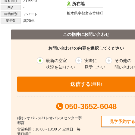
専有面積
21.65m
2
所在地
向き
-
栃木県宇都宮市竹林町
建物種別
アパート
築年数
築20年
この物件にお問い合わせ
お問い合わせの内容を選択してください
最新の空室
実際に
その他の
状況を知りたい
見学したい
問い合わ
送信する
(無料)
050-3652-6048
(株)レオパレス21レオパレスセンター宇
見学予約する
都宮
営業時間：10:00 - 18:00 ／ 定休日：毎
週日曜日