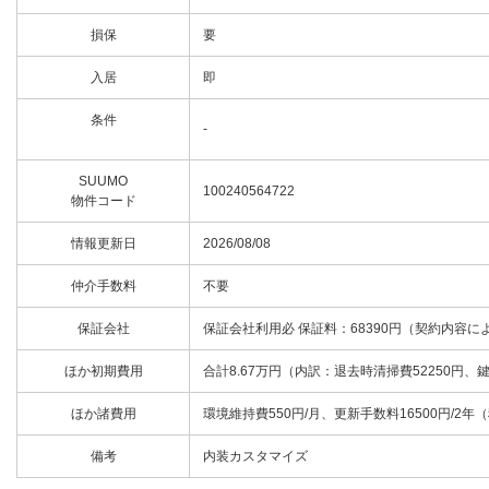
損保
要
入居
即
条件
-
SUUMO
100240564722
物件コード
情報更新日
2026/08/08
仲介手数料
不要
保証会社
保証会社利用必 保証料：68390円（契約内容に
ほか初期費用
合計8.67万円（内訳：退去時清掃費52250円、
ほか諸費用
環境維持費550円/月、更新手数料16500円/2年
備考
内装カスタマイズ