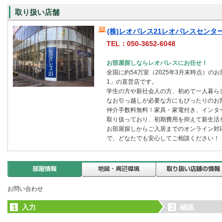
取り扱い店舗
(株)レオパレス21レオパレスセンタ
TEL：050-3652-6048
お部屋探しならレオパレスにお任せ！
全国に約54万室（2025年3月末時点）の
1」の直営店です。
学生の方や新社会人の方、初めて一人暮ら
なお引っ越しが必要な方にもぴったりのお
仲介手数料無料！家具・家電付き、インタ
取り扱っており、初期費用を抑えて新生活
お部屋探しからご入居までのオンライン対
で、どなたでも安心してご相談ください！
お問い合わせ
１
入力
２
確認