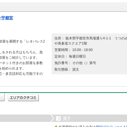
ー宇都宮
住所： 栃木県宇都宮市馬場通り4-1-1 うつの
お部屋を展開する「レオパレス2
や表参道スクエア1階
営業時間： 10:00 - 18:00
しをされる方はもちろん、急
定休日： 毎週日曜日
部屋をご紹介しています。
ーネット付きのお部屋を多数
免許番号： その他（）第号
を始められます。
取引態様： 貸主
応・多言語対応も可能ですの
３
完了
会員登録がお済みの方は
登録プロフィールを