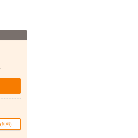
せ
(無料)