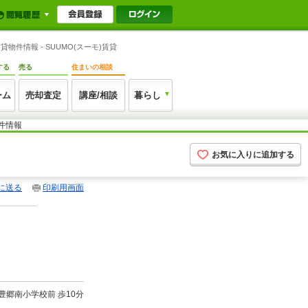
件情報 - SUUMO(スーモ)賃貸
する
売る
住まいの相談
ーム
売却査定
講座/相談
暮らし
件情報
お気に入りに追加する
に送る
印刷用画面
)豊郷南小学校前 歩10分