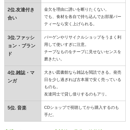
金欠を理由に誘いを断りたくない。
2位.友達付き
でも、食材を各自で持ち込んでお部屋パー
合い
ティーなら安く上げられる。
バーゲンやリサイクルショップをうまく利
3位.ファッシ
用して使いすぎに注意。
ョン・ブラン
チープなものをチープに見せないセンスを
ド
磨きたい。
大きい図書館なら雑誌を閲読できる。発売
4位.雑誌・マ
日を少し過ぎれば古本屋で安く売っている
ンガ
ものも。
友達同士で貸し借りするのもアリ。
CDショップで視聴してから購入するのも
5位. 音楽
手だ。